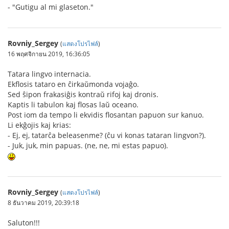
- "Gutigu al mi glaseton."
Rovniy_Sergey
(
แสดงโปรไฟล์
)
16 พฤศจิกายน 2019, 16:36:05
Tatara lingvo internacia.
Ekflosis tataro en ĉirkaŭmonda vojaĝo.
Sed ŝipon frakasiĝis kontraŭ rifoj kaj dronis.
Kaptis li tabulon kaj flosas laŭ oceano.
Post iom da tempo li ekvidis flosantan papuon sur kanuo.
Li ekĝojis kaj krias:
- Ej, ej, tatarĉa beleasenme? (ĉu vi konas tataran lingvon?).
- Juk, juk, min papuas. (ne, ne, mi estas papuo).
Rovniy_Sergey
(
แสดงโปรไฟล์
)
8 ธันวาคม 2019, 20:39:18
Saluton!!!