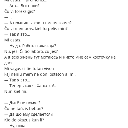
― Ага... Выгнали?
Ĉu vi foreksigis?
― ..
― А помнишь, как ты меня гонял?
Ĉu vi memoras, kiel forpelis min?
― Так я это...
Mi estas...,
― Ну да. Работа такая, да?
Nu, jes. Ĉi tio laboro, ĉu jes?
А я всю жизнь тут мотаюсь и никто мне сам косточку не
даст.
Mi vagas ĉi tie tutan vivon
kaj neniu mem ne doni osteton al mi.
― Так я это...
― Теперь как я. Ха-ха-ха!..
Nun kiel mi.
― Дитё не помял?
Ĉu ne taŭzis bebon?
― Да шо ему сделается?!
Kio do okazus kun li?
― Ну, пока!