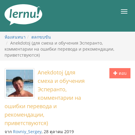
ไป
ยัง
เมนู
สารบัญ
ห้องสนทนา
ตลกขบขัน
Anekdotoj (для смеха и обучения Эсперанто,
комментарии на ошибки перевода и рекомендации,
приветствуются)
Anekdotoj (для
ตอบ
смеха и обучения
Эсперанто,
комментарии на
ошибки перевода и
рекомендации,
приветствуются)
จาก
Rovniy_Sergey
, 28 ตุลาคม 2019