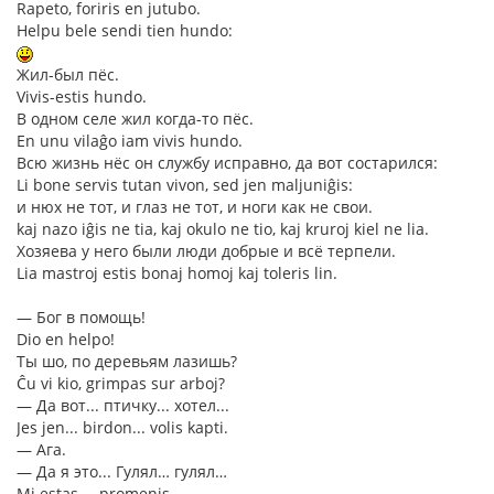
Rapeto, foriris en jutubo.
Helpu bele sendi tien hundo:
Жил-был пёс.
Vivis-estis hundo.
В одном селе жил когда-то пёс.
En unu vilaĝo iam vivis hundo.
Всю жизнь нёс он службу исправно, да вот состарился:
Li bone servis tutan vivon, sed jen maljuniĝis:
и нюх не тот, и глаз не тот, и ноги как не свои.
kaj nazo iĝis ne tia, kaj okulo ne tio, kaj kruroj kiel ne lia.
Хозяева у него были люди добрые и всё терпели.
Lia mastroj estis bonaj homoj kaj toleris lin.
― Бог в помощь!
Dio en helpo!
Ты шо, по деревьям лазишь?
Ĉu vi kio, grimpas sur arboj?
― Да вот... птичку... хотел...
Jes jen... birdon... volis kapti.
― Ага.
― Да я это... Гулял… гулял…
Mi estas..., promenis...