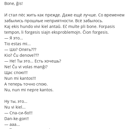
Bone, ĝis!
И стал пёс жить как прежде. Даже ещё лучше. Со временем
забылись прошлые неприятности. Всё забылось.
Kaj ekis hundo vivi kiel antaŭ. Eĉ multe pli bone. Forpasis
tempon, li forgesis siajn eksproblemojn. Ĉion forgesis.
― Я это...
Tio estas mi...
― Шо? Опять???
Kio? Ĉu denove???
― Не! Ты это... Есть хочешь?
Ne! Ĉu vi volas manĝi?
Щас спою!!!
Nun mi kantos!!!
А теперь точно спою.
Nu, nun mi nepre kantos.
Ну ты, это...
Nu vi kiel...
― Спа-си-бо!!!
Dan-ke-gon!!
― ааа...