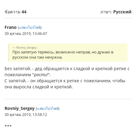
ข้อความ
44
ภาษา:
Русский
Frano
(
แสดงโปรไฟล์
)
30 ตุลาคม 2019, 13:46:47
Rovniy_Sergey:
Про запятую теряюсь, возможно неправ, но думаю в
русском она там ненужна.
Без запятой, - дед обращается к сладкой и крепкой репке с
пожеланием "
расти!
".
С запятой, - он обращается к репке с пожеланием, чтобы
она выросла сладкой и крепкой.
Rovniy_Sergey
(
แสดงโปรไฟล์
)
30 ตุลาคม 2019, 13:58:12
***