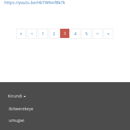
https://youtu.be/HbTWNnfBk7k
3
«
<
1
2
4
5
>
»
Kirundi
ibitwerekeye
umugwi