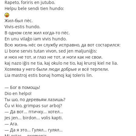
Rapeto, foriris en jutubo.
Helpu bele sendi tien hundo:
Жил-был пёс.
Vivis-estis hundo.
В одном селе жил когда-то пёс.
En unu vilaĝo iam vivis hundo.
Всю жизнь нёс он службу исправно, да вот состарился:
Li bone servis tutan vivon, sed jen maljuniĝis:
и нюх не тот, и глаз не тот, и ноги как не свои.
kaj nazo iĝis ne tia, kaj okulo ne tio, kaj kruroj kiel ne lia.
Хозяева у него были люди добрые и всё терпели.
Lia mastroj estis bonaj homoj kaj toleris lin.
― Бог в помощь!
Dio en helpo!
Ты шо, по деревьям лазишь?
Ĉu vi kio, grimpas sur arboj?
― Да вот... птичку... хотел...
Jes jen... birdon... volis kapti.
― Ага.
― Да я это... Гулял… гулял…
Mi estas..., promenis...