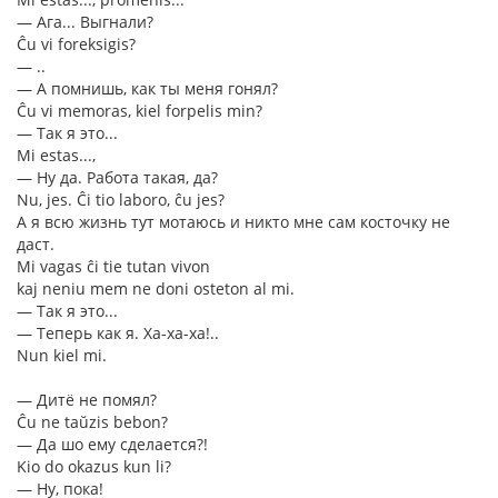
― Ага... Выгнали?
Ĉu vi foreksigis?
― ..
― А помнишь, как ты меня гонял?
Ĉu vi memoras, kiel forpelis min?
― Так я это...
Mi estas...,
― Ну да. Работа такая, да?
Nu, jes. Ĉi tio laboro, ĉu jes?
А я всю жизнь тут мотаюсь и никто мне сам косточку не
даст.
Mi vagas ĉi tie tutan vivon
kaj neniu mem ne doni osteton al mi.
― Так я это...
― Теперь как я. Ха-ха-ха!..
Nun kiel mi.
― Дитё не помял?
Ĉu ne taŭzis bebon?
― Да шо ему сделается?!
Kio do okazus kun li?
― Ну, пока!