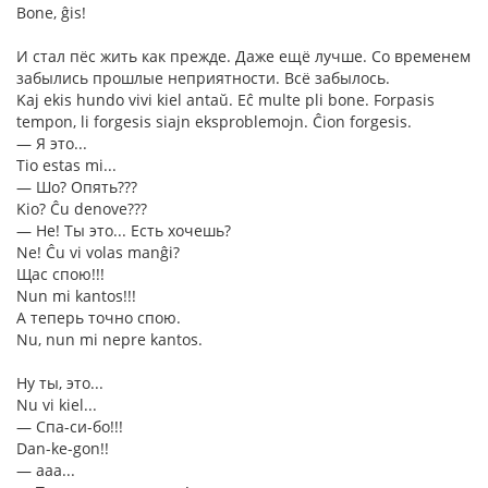
Bone, ĝis!
И стал пёс жить как прежде. Даже ещё лучше. Со временем
забылись прошлые неприятности. Всё забылось.
Kaj ekis hundo vivi kiel antaŭ. Eĉ multe pli bone. Forpasis
tempon, li forgesis siajn eksproblemojn. Ĉion forgesis.
― Я это...
Tio estas mi...
― Шо? Опять???
Kio? Ĉu denove???
― Не! Ты это... Есть хочешь?
Ne! Ĉu vi volas manĝi?
Щас спою!!!
Nun mi kantos!!!
А теперь точно спою.
Nu, nun mi nepre kantos.
Ну ты, это...
Nu vi kiel...
― Спа-си-бо!!!
Dan-ke-gon!!
― ааа...