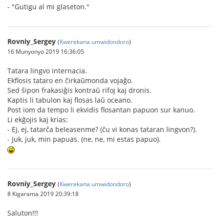
- "Gutigu al mi glaseton."
Rovniy_Sergey
(
Kwerekana umwidondoro
)
16 Munyonyo 2019 16:36:05
Tatara lingvo internacia.
Ekflosis tataro en ĉirkaŭmonda vojaĝo.
Sed ŝipon frakasiĝis kontraŭ rifoj kaj dronis.
Kaptis li tabulon kaj flosas laŭ oceano.
Post iom da tempo li ekvidis flosantan papuon sur kanuo.
Li ekĝojis kaj krias:
- Ej, ej, tatarĉa beleasenme? (ĉu vi konas tataran lingvon?).
- Juk, juk, min papuas. (ne, ne, mi estas papuo).
Rovniy_Sergey
(
Kwerekana umwidondoro
)
8 Kigarama 2019 20:39:18
Saluton!!!