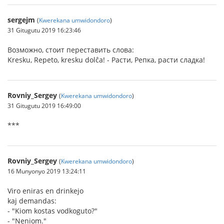
sergejm
(
Kwerekana umwidondoro
)
31 Gitugutu 2019 16:23:46
Возможно, стоит переставить слова:
Kresku, Repeto, kresku dolĉa! - Расти, Репка, расти сладка!
Rovniy_Sergey
(
Kwerekana umwidondoro
)
31 Gitugutu 2019 16:49:00
***
Rovniy_Sergey
(
Kwerekana umwidondoro
)
16 Munyonyo 2019 13:24:11
Viro eniras en drinkejo
kaj demandas:
- "Kiom kostas vodkoguto?"
- "Neniom."