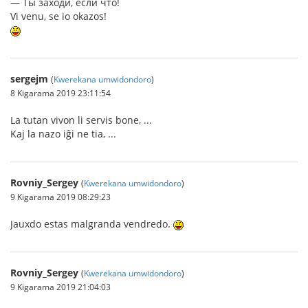
― Ты заходи, если что!
Vi venu, se io okazos!
sergejm
(
Kwerekana umwidondoro
)
8 Kigarama 2019 23:11:54
La tutan vivon li servis bone, ...
Kaj la nazo iĝi ne tia, ...
Rovniy_Sergey
(
Kwerekana umwidondoro
)
9 Kigarama 2019 08:29:23
Jauxdo estas malgranda vendredo.
Rovniy_Sergey
(
Kwerekana umwidondoro
)
9 Kigarama 2019 21:04:03