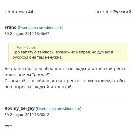
Ubutumwa
44
ururimi:
Русский
Frano
(
Kwerekana umwidondoro
)
30 Gitugutu 2019 13:46:47
Rovniy_Sergey:
Про запятую теряюсь, возможно неправ, но думаю в
русском она там ненужна.
Без запятой, - дед обращается к сладкой и крепкой репке с
пожеланием "
расти!
".
С запятой, - он обращается к репке с пожеланием, чтобы
она выросла сладкой и крепкой.
Rovniy_Sergey
(
Kwerekana umwidondoro
)
30 Gitugutu 2019 13:58:12
***