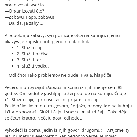
organizovati vsečto.
—Organizovati čto?
—Zabavu, Papo, zabavu!
—Da, da. Ja zabyl…
V popoldnju zabavy, syn poklicaje otca na kuhnju, i jemu
okazyvaje zapisku prilěpjenu na hladilnik:
1. Služiti čaj.
2. Služiti pečiva.
3. Služiti tort.
4. Služiti vodku.
—Odlično! Tako problemov ne bude. Hvala, hlapčiče!
Večerom pribyvajut «
hlapci
», nikomu iz njih menje čem 85
godov. Oni sedut v gostiljnji, a Serjoža ide na kuhnju. Čitaje
«1. Služiti čaj», i prinosi svojim prijateljam čaj.
Pozlě několiko minut razgovora, Serjoža, nervny, ide na kuhnju
i čitaje snova «1. Služiti čaj». I snova jim služi čaj… Tako děje
se četyrikratno. Nočeju gosti odhodet.
Vyhodeči iz doma, jedin iz njih govori drugomu: —Artjome, ty
jesi primětil? Nevěrojetno, kak nedobro Sergěj Filipovič