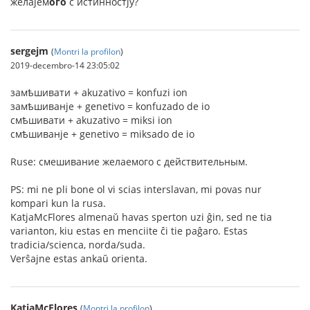
желаjем
ого
с истинностjу?
sergejm
(
Montri la profilon
)
2019-decembro-14 23:05:02
замѣшивати + akuzativo = konfuzi ion
замѣшиванje + genetivo = konfuzado de io
смѣшивати + akuzativo = miksi ion
смѣшиванje + genetivo = miksado de io
Ruse: смешивание желаемого с действительным.
PS: mi ne pli bone ol vi scias interslavan, mi povas nur
kompari kun la rusa.
KatjaMcFlores almenaŭ havas sperton uzi ĝin, sed ne tia
varianton, kiu estas en menciite ĉi tie paĝaro. Estas
tradicia/scienca, norda/suda.
Verŝajne estas ankaŭ orienta.
KatjaMcFlores
(
Montri la profilon
)