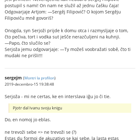
postupil s nami! On nam ne služil až jednu čašku čaja!
Odgovarjaje Artjom: —Sergěj Filipovič? O kojom Sergěju
Filipoviču mně govoriš?
Onogda, syn Serjoži prijde k domu otca i razmysljaje o tom,
čto pečiva, tort i vodka sut ješče nerazčuljeni na kuhnji.
—Papo, čto slučilo se?
Serjoža jemu odgovarjaje: —Ty možeš voobražati sobě, čto ti
mudaki ne prišli!!!
sergejm
(
Montri la profilon
)
2019-decembro-15 19:38:48
Serjoža - mi ne certas, ke en interslava iĝu jo ĉi tie.
Pjotr dal Ivanu svoju knigu
Do, en nomoj jo eblas.
ne trevoži sebe => ne trevoži se (?)
Estas du formoj de akuzativo se kaj sebe, la lasta estas