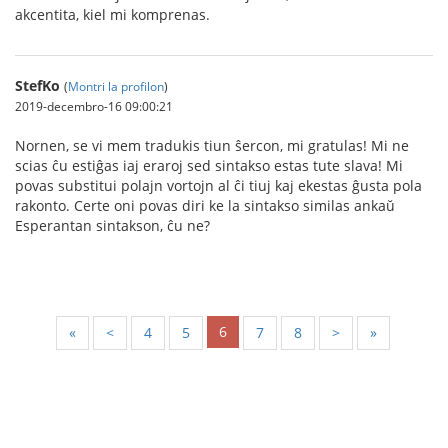
akcentita, kiel mi komprenas.
StefKo
(
Montri la profilon
)
2019-decembro-16 09:00:21
Nornen, se vi mem tradukis tiun ŝercon, mi gratulas! Mi ne
scias ĉu estiĝas iaj eraroj sed sintakso estas tute slava! Mi
povas substitui polajn vortojn al ĉi tiuj kaj ekestas ĝusta pola
rakonto. Certe oni povas diri ke la sintakso similas ankaŭ
Esperantan sintakson, ĉu ne?
6
«
<
4
5
7
8
>
»