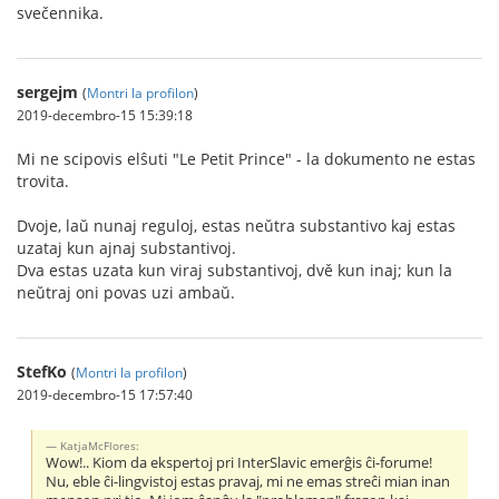
svečennika.
sergejm
(
Montri la profilon
)
2019-decembro-15 15:39:18
Mi ne scipovis elŝuti "Le Petit Prince" - la dokumento ne estas
trovita.
Dvoje, laŭ nunaj reguloj, estas neŭtra substantivo kaj estas
uzataj kun ajnaj substantivoj.
Dva estas uzata kun viraj substantivoj, dvě kun inaj; kun la
neŭtraj oni povas uzi ambaŭ.
StefKo
(
Montri la profilon
)
2019-decembro-15 17:57:40
KatjaMcFlores:
Wow!.. Kiom da ekspertoj pri InterSlavic emerĝis ĉi-forume!
Nu, eble ĉi-lingvistoj estas pravaj, mi ne emas streĉi mian inan