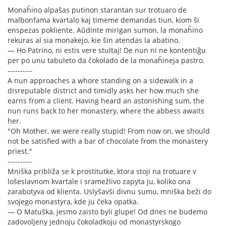
Monaĥino alpaŝas putinon starantan sur trotuaro de
malbonfama kvartalo kaj timeme demandas tiun, kiom ŝi
enspezas pokliente. Aŭdinte mirigan sumon, la monaĥino
rekuras al sia monakejo, kie ŝin atendas la abatino.
— Ho Patrino, ni estis vere stultaj! De nun ni ne kontentiĝu
per po unu tabuleto da ĉokolado de la monaĥineja pastro.
----------
A nun approaches a whore standing on a sidewalk in a
disreputable district and timidly asks her how much she
earns from a client. Having heard an astonishing sum, the
nun runs back to her monastery, where the abbess awaits
her.
"Oh Mother, we were really stupid! From now on, we should
not be satisfied with a bar of chocolate from the monastery
priest."
----------
Mniška približa se k prostitutke, ktora stoji na trotuare v
lošeslavnom kvartale i sramežlivo zapyta ju, koliko ona
zarabotyva od klienta. Uslyšavši divnu sumu, mniška beži do
svojego monastyra, kde ju čeka opatka.
— O Matuška, jesmo zaisto byli glupe! Od dnes ne budemo
zadovoljeny jednoju čokoladkoju od monastyrskogo