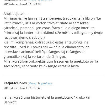
2019-decembro-15 15:24:03
Ahoj, ptijateli...
Mi rimarkis, ke Jan van Steenbergen, tradukante la libron "Le
Petit Prince", uzis la vorton "dvoje" rilate al samseksaj
(virseksaj) personoj. Jen estas frazo el la dialogo inter Eta
Princo kaj la lanternisto: «Minul uže měsec, odkogda my dvoje
razgovarjajemo s soboju.»
Kiel mi komprenas, ĉi-tradukaĵo estas antaŭlonga, ne
reviziita... Sed kiu povas scii — eble la ellaborantoj de
InterSlavic ankoraŭ kelkfoje ŝanĝos kaj reŝanĝos la
gramatikon kaj la vortaron de ĉi-lingvo.
Mi ankoraŭfoje prikorektis tiun frazon en la anekdoto pri la
sacerdotoj, esperante ke ĉi-ŝanĝo estas la lasta.
KatjaMcFlores
(
Montri la profilon
)
2019-decembro-15 15:30:49
Jen ankoraŭ unu historieto el la anekdotaro "Kruko kaj
Baniko":