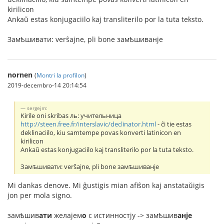
kirilicon
Ankaŭ estas konjugaciilo kaj transliterilo por la tuta teksto.
Замѣшивати: verŝajne, pli bone замѣшиванje
nornen
(
Montri la profilon
)
2019-decembro-14 20:14:54
sergejm:
Kirile oni skribas ль: учительница
http://steen.free.fr/interslavic/declinator.html
- ĉi tie estas
deklinaciilo, kiu samtempe povas konverti latinicon en
kirilicon
Ankaŭ estas konjugaciilo kaj transliterilo por la tuta teksto.
Замѣшивати: verŝajne, pli bone замѣшиванje
Mi dankas denove. Mi ĝustigis mian afiŝon kaj anstataŭigis
jon per mola signo.
замѣшив
ати
желаjем
о
с истинностjу -> замѣшив
анje