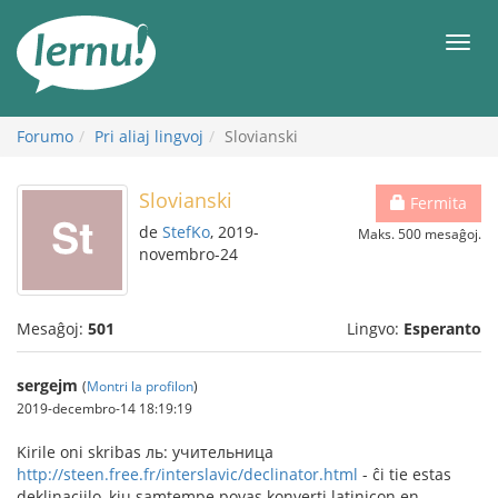
Al
la
Men
enhavo
Forumo
Pri aliaj lingvoj
Slovianski
Slovianski
Fermita
de
StefKo
, 2019-
Maks. 500 mesaĝoj.
novembro-24
Mesaĝoj:
501
Lingvo:
Esperanto
sergejm
(
Montri la profilon
)
2019-decembro-14 18:19:19
Kirile oni skribas ль: учительница
http://steen.free.fr/interslavic/declinator.html
- ĉi tie estas
deklinaciilo, kiu samtempe povas konverti latinicon en