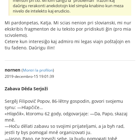
menson pri tio. Mi iom ŝanĝu la "probleman" frazon kaj
daŭrigu rerakonti anekdotojn kiel simpla knabino kun meza
nivelo de intelekto kaj erudicio.
Mi pardonpetas, Katja. Mi scias nenion pri slovianski, mi nur
ekskribis fragmenton de iu teksto por pridiskuti ĝin (pro mia
scivolemo).
Cetere kun interesiĝo kaj admiro mi legas viajn poŝtaĵojn en
tiu fadeno. Daŭrigu ilin!
nornen
(
Montri la profilon
)
2019-decembro-15 19:01:39
Zabava Děda Serjoži
Sergěj Filipovič Popov, 86-lětny gospodin, govori svojemu
synu: —Hlapčiče…
«Hlapčik»
, ktoromu 62 gody, odgovarjaje: —Da, Papo, skazaj
mně.
—Hoču dělati zabavu so svojimi prijateljami, a ja byh rad,
jestli ty bys pomogal mně organizovati ju.
—Jasno, Papo, ne trevoži sebe. Ja budu pomogati tobě