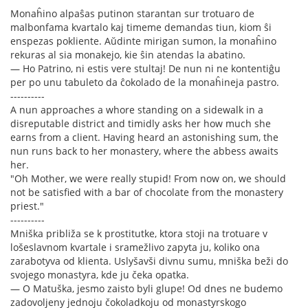
Monaĥino alpaŝas putinon starantan sur trotuaro de
malbonfama kvartalo kaj timeme demandas tiun, kiom ŝi
enspezas pokliente. Aŭdinte mirigan sumon, la monaĥino
rekuras al sia monakejo, kie ŝin atendas la abatino.
— Ho Patrino, ni estis vere stultaj! De nun ni ne kontentiĝu
per po unu tabuleto da ĉokolado de la monaĥineja pastro.
----------
A nun approaches a whore standing on a sidewalk in a
disreputable district and timidly asks her how much she
earns from a client. Having heard an astonishing sum, the
nun runs back to her monastery, where the abbess awaits
her.
"Oh Mother, we were really stupid! From now on, we should
not be satisfied with a bar of chocolate from the monastery
priest."
----------
Mniška približa se k prostitutke, ktora stoji na trotuare v
lošeslavnom kvartale i sramežlivo zapyta ju, koliko ona
zarabotyva od klienta. Uslyšavši divnu sumu, mniška beži do
svojego monastyra, kde ju čeka opatka.
— O Matuška, jesmo zaisto byli glupe! Od dnes ne budemo
zadovoljeny jednoju čokoladkoju od monastyrskogo