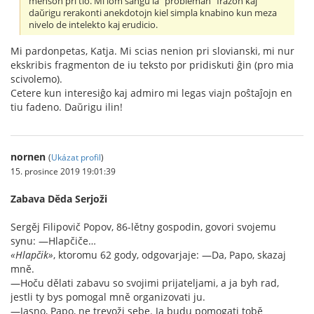
menson pri tio. Mi iom ŝanĝu la "probleman" frazon kaj
daŭrigu rerakonti anekdotojn kiel simpla knabino kun meza
nivelo de intelekto kaj erudicio.
Mi pardonpetas, Katja. Mi scias nenion pri slovianski, mi nur
ekskribis fragmenton de iu teksto por pridiskuti ĝin (pro mia
scivolemo).
Cetere kun interesiĝo kaj admiro mi legas viajn poŝtaĵojn en
tiu fadeno. Daŭrigu ilin!
nornen
(
Ukázat profil
)
15. prosince 2019 19:01:39
Zabava Děda Serjoži
Sergěj Filipovič Popov, 86-lětny gospodin, govori svojemu
synu: —Hlapčiče…
«Hlapčik»
, ktoromu 62 gody, odgovarjaje: —Da, Papo, skazaj
mně.
—Hoču dělati zabavu so svojimi prijateljami, a ja byh rad,
jestli ty bys pomogal mně organizovati ju.
—Jasno, Papo, ne trevoži sebe. Ja budu pomogati tobě