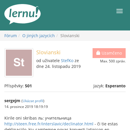
Přejít
k
Men
obsahu
Fórum
O jiných jazycích
Slovianski
Slovianski
Uzamčeno
od uživatele
StefKo
ze
Max. 500 zpráv.
dne 24. listopadu 2019
Příspěvky:
501
Jazyk:
Esperanto
sergejm
(
Ukázat profil
)
14. prosince 2019 18:19:19
Kirile oni skribas ль: учительница
http://steen.free.fr/interslavic/declinator.html
- ĉi tie estas
deklinaciilo, kiu samtempe povas konverti latinicon en