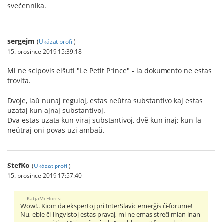
svečennika.
sergejm
(
Ukázat profil
)
15. prosince 2019 15:39:18
Mi ne scipovis elŝuti "Le Petit Prince" - la dokumento ne estas
trovita.
Dvoje, laŭ nunaj reguloj, estas neŭtra substantivo kaj estas
uzataj kun ajnaj substantivoj.
Dva estas uzata kun viraj substantivoj, dvě kun inaj; kun la
neŭtraj oni povas uzi ambaŭ.
StefKo
(
Ukázat profil
)
15. prosince 2019 17:57:40
KatjaMcFlores:
Wow!.. Kiom da ekspertoj pri InterSlavic emerĝis ĉi-forume!
Nu, eble ĉi-lingvistoj estas pravaj, mi ne emas streĉi mian inan