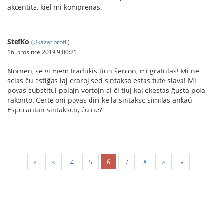
akcentita, kiel mi komprenas.
StefKo
(
Ukázat profil
)
16. prosince 2019 9:00:21
Nornen, se vi mem tradukis tiun ŝercon, mi gratulas! Mi ne
scias ĉu estiĝas iaj eraroj sed sintakso estas tute slava! Mi
povas substitui polajn vortojn al ĉi tiuj kaj ekestas ĝusta pola
rakonto. Certe oni povas diri ke la sintakso similas ankaŭ
Esperantan sintakson, ĉu ne?
6
«
<
4
5
7
8
>
»