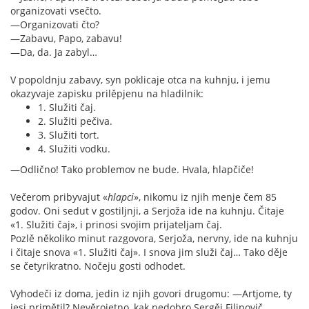
organizovati vsečto.
—Organizovati čto?
—Zabavu, Papo, zabavu!
—Da, da. Ja zabyl…
V popoldnju zabavy, syn poklicaje otca na kuhnju, i jemu
okazyvaje zapisku prilěpjenu na hladilnik:
1. Služiti čaj.
2. Služiti pečiva.
3. Služiti tort.
4. Služiti vodku.
—Odlično! Tako problemov ne bude. Hvala, hlapčiče!
Večerom pribyvajut «
hlapci
», nikomu iz njih menje čem 85
godov. Oni sedut v gostiljnji, a Serjoža ide na kuhnju. Čitaje
«1. Služiti čaj», i prinosi svojim prijateljam čaj.
Pozlě několiko minut razgovora, Serjoža, nervny, ide na kuhnju
i čitaje snova «1. Služiti čaj». I snova jim služi čaj… Tako děje
se četyrikratno. Nočeju gosti odhodet.
Vyhodeči iz doma, jedin iz njih govori drugomu: —Artjome, ty
jesi primětil? Nevěrojetno, kak nedobro Sergěj Filipovič