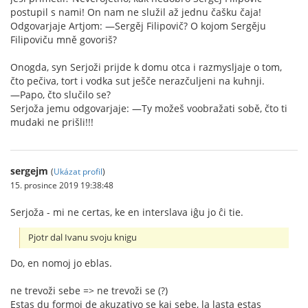
postupil s nami! On nam ne služil až jednu čašku čaja!
Odgovarjaje Artjom: —Sergěj Filipovič? O kojom Sergěju
Filipoviču mně govoriš?
Onogda, syn Serjoži prijde k domu otca i razmysljaje o tom,
čto pečiva, tort i vodka sut ješče nerazčuljeni na kuhnji.
—Papo, čto slučilo se?
Serjoža jemu odgovarjaje: —Ty možeš voobražati sobě, čto ti
mudaki ne prišli!!!
sergejm
(
Ukázat profil
)
15. prosince 2019 19:38:48
Serjoža - mi ne certas, ke en interslava iĝu jo ĉi tie.
Pjotr dal Ivanu svoju knigu
Do, en nomoj jo eblas.
ne trevoži sebe => ne trevoži se (?)
Estas du formoj de akuzativo se kaj sebe, la lasta estas