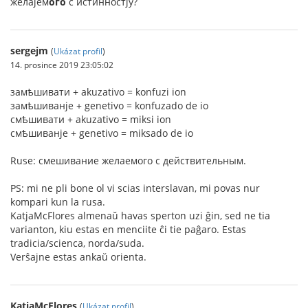
желаjем
ого
с истинностjу?
sergejm
(
Ukázat profil
)
14. prosince 2019 23:05:02
замѣшивати + akuzativo = konfuzi ion
замѣшиванje + genetivo = konfuzado de io
смѣшивати + akuzativo = miksi ion
смѣшиванje + genetivo = miksado de io
Ruse: смешивание желаемого с действительным.
PS: mi ne pli bone ol vi scias interslavan, mi povas nur
kompari kun la rusa.
KatjaMcFlores almenaŭ havas sperton uzi ĝin, sed ne tia
varianton, kiu estas en menciite ĉi tie paĝaro. Estas
tradicia/scienca, norda/suda.
Verŝajne estas ankaŭ orienta.
KatjaMcFlores
(
Ukázat profil
)