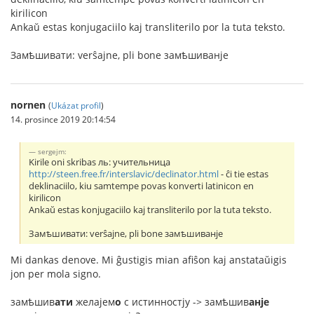
kirilicon
Ankaŭ estas konjugaciilo kaj transliterilo por la tuta teksto.
Замѣшивати: verŝajne, pli bone замѣшиванje
nornen
(
Ukázat profil
)
14. prosince 2019 20:14:54
sergejm:
Kirile oni skribas ль: учительница
http://steen.free.fr/interslavic/declinator.html
- ĉi tie estas
deklinaciilo, kiu samtempe povas konverti latinicon en
kirilicon
Ankaŭ estas konjugaciilo kaj transliterilo por la tuta teksto.
Замѣшивати: verŝajne, pli bone замѣшиванje
Mi dankas denove. Mi ĝustigis mian afiŝon kaj anstataŭigis
jon per mola signo.
замѣшив
ати
желаjем
о
с истинностjу -> замѣшив
анje