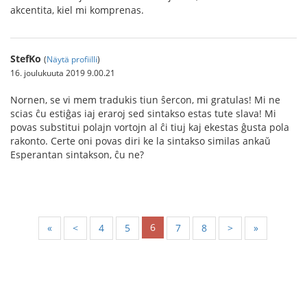
akcentita, kiel mi komprenas.
StefKo
(
Näytä profiilli
)
16. joulukuuta 2019 9.00.21
Nornen, se vi mem tradukis tiun ŝercon, mi gratulas! Mi ne
scias ĉu estiĝas iaj eraroj sed sintakso estas tute slava! Mi
povas substitui polajn vortojn al ĉi tiuj kaj ekestas ĝusta pola
rakonto. Certe oni povas diri ke la sintakso similas ankaŭ
Esperantan sintakson, ĉu ne?
6
«
<
4
5
7
8
>
»