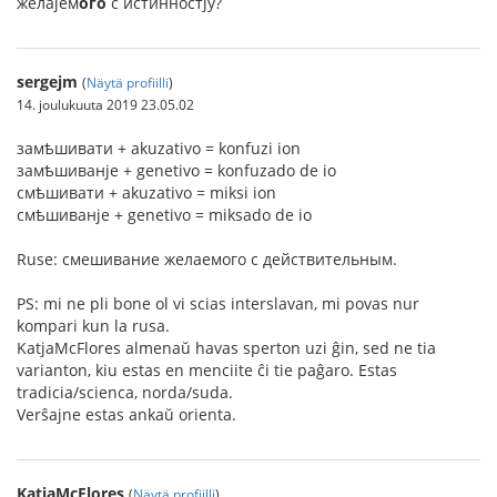
желаjем
ого
с истинностjу?
sergejm
(
Näytä profiilli
)
14. joulukuuta 2019 23.05.02
замѣшивати + akuzativo = konfuzi ion
замѣшиванje + genetivo = konfuzado de io
смѣшивати + akuzativo = miksi ion
смѣшиванje + genetivo = miksado de io
Ruse: смешивание желаемого с действительным.
PS: mi ne pli bone ol vi scias interslavan, mi povas nur
kompari kun la rusa.
KatjaMcFlores almenaŭ havas sperton uzi ĝin, sed ne tia
varianton, kiu estas en menciite ĉi tie paĝaro. Estas
tradicia/scienca, norda/suda.
Verŝajne estas ankaŭ orienta.
KatjaMcFlores
(
Näytä profiilli
)