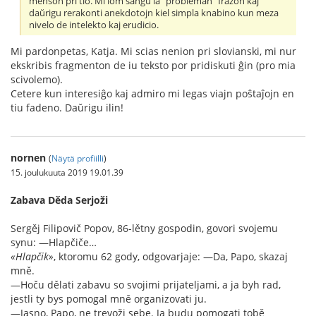
menson pri tio. Mi iom ŝanĝu la "probleman" frazon kaj
daŭrigu rerakonti anekdotojn kiel simpla knabino kun meza
nivelo de intelekto kaj erudicio.
Mi pardonpetas, Katja. Mi scias nenion pri slovianski, mi nur
ekskribis fragmenton de iu teksto por pridiskuti ĝin (pro mia
scivolemo).
Cetere kun interesiĝo kaj admiro mi legas viajn poŝtaĵojn en
tiu fadeno. Daŭrigu ilin!
nornen
(
Näytä profiilli
)
15. joulukuuta 2019 19.01.39
Zabava Děda Serjoži
Sergěj Filipovič Popov, 86-lětny gospodin, govori svojemu
synu: —Hlapčiče…
«Hlapčik»
, ktoromu 62 gody, odgovarjaje: —Da, Papo, skazaj
mně.
—Hoču dělati zabavu so svojimi prijateljami, a ja byh rad,
jestli ty bys pomogal mně organizovati ju.
—Jasno, Papo, ne trevoži sebe. Ja budu pomogati tobě