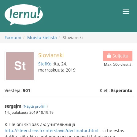
Tästä
sisältöön
Men
Foorumi
Muista kielistä
Slovianski
Slovianski
Suljettu
StefKo
:lta, 24.
Max. 500 viestiä.
marraskuuta 2019
Viestejä:
501
Kieli:
Esperanto
sergejm
(
Näytä profiilli
)
14. joulukuuta 2019 18.19.19
Kirile oni skribas ль: учительница
http://steen.free.fr/interslavic/declinator.html
- ĉi tie estas
deklinaciilo, kiu samtempe povas konverti latinicon en