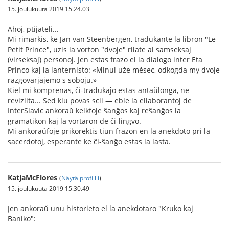
15. joulukuuta 2019 15.24.03
Ahoj, ptijateli...
Mi rimarkis, ke Jan van Steenbergen, tradukante la libron "Le
Petit Prince", uzis la vorton "dvoje" rilate al samseksaj
(virseksaj) personoj. Jen estas frazo el la dialogo inter Eta
Princo kaj la lanternisto: «Minul uže měsec, odkogda my dvoje
razgovarjajemo s soboju.»
Kiel mi komprenas, ĉi-tradukaĵo estas antaŭlonga, ne
reviziita... Sed kiu povas scii — eble la ellaborantoj de
InterSlavic ankoraŭ kelkfoje ŝanĝos kaj reŝanĝos la
gramatikon kaj la vortaron de ĉi-lingvo.
Mi ankoraŭfoje prikorektis tiun frazon en la anekdoto pri la
sacerdotoj, esperante ke ĉi-ŝanĝo estas la lasta.
KatjaMcFlores
(
Näytä profiilli
)
15. joulukuuta 2019 15.30.49
Jen ankoraŭ unu historieto el la anekdotaro "Kruko kaj
Baniko":