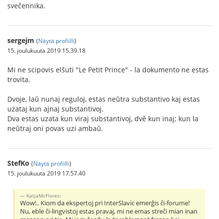
svečennika.
sergejm
(
Näytä profiilli
)
15. joulukuuta 2019 15.39.18
Mi ne scipovis elŝuti "Le Petit Prince" - la dokumento ne estas
trovita.
Dvoje, laŭ nunaj reguloj, estas neŭtra substantivo kaj estas
uzataj kun ajnaj substantivoj.
Dva estas uzata kun viraj substantivoj, dvě kun inaj; kun la
neŭtraj oni povas uzi ambaŭ.
StefKo
(
Näytä profiilli
)
15. joulukuuta 2019 17.57.40
KatjaMcFlores:
Wow!.. Kiom da ekspertoj pri InterSlavic emerĝis ĉi-forume!
Nu, eble ĉi-lingvistoj estas pravaj, mi ne emas streĉi mian inan