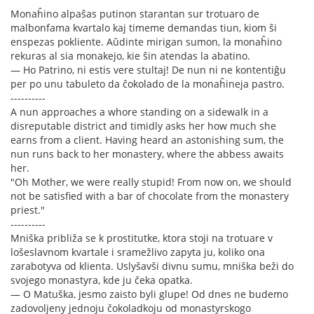
Monaĥino alpaŝas putinon starantan sur trotuaro de
malbonfama kvartalo kaj timeme demandas tiun, kiom ŝi
enspezas pokliente. Aŭdinte mirigan sumon, la monaĥino
rekuras al sia monakejo, kie ŝin atendas la abatino.
— Ho Patrino, ni estis vere stultaj! De nun ni ne kontentiĝu
per po unu tabuleto da ĉokolado de la monaĥineja pastro.
----------
A nun approaches a whore standing on a sidewalk in a
disreputable district and timidly asks her how much she
earns from a client. Having heard an astonishing sum, the
nun runs back to her monastery, where the abbess awaits
her.
"Oh Mother, we were really stupid! From now on, we should
not be satisfied with a bar of chocolate from the monastery
priest."
----------
Mniška približa se k prostitutke, ktora stoji na trotuare v
lošeslavnom kvartale i sramežlivo zapyta ju, koliko ona
zarabotyva od klienta. Uslyšavši divnu sumu, mniška beži do
svojego monastyra, kde ju čeka opatka.
— O Matuška, jesmo zaisto byli glupe! Od dnes ne budemo
zadovoljeny jednoju čokoladkoju od monastyrskogo