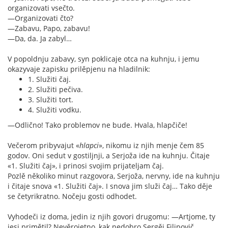
organizovati vsečto.
—Organizovati čto?
—Zabavu, Papo, zabavu!
—Da, da. Ja zabyl…
V popoldnju zabavy, syn poklicaje otca na kuhnju, i jemu
okazyvaje zapisku prilěpjenu na hladilnik:
1. Služiti čaj.
2. Služiti pečiva.
3. Služiti tort.
4. Služiti vodku.
—Odlično! Tako problemov ne bude. Hvala, hlapčiče!
Večerom pribyvajut «
hlapci
», nikomu iz njih menje čem 85
godov. Oni sedut v gostiljnji, a Serjoža ide na kuhnju. Čitaje
«1. Služiti čaj», i prinosi svojim prijateljam čaj.
Pozlě několiko minut razgovora, Serjoža, nervny, ide na kuhnju
i čitaje snova «1. Služiti čaj». I snova jim služi čaj… Tako děje
se četyrikratno. Nočeju gosti odhodet.
Vyhodeči iz doma, jedin iz njih govori drugomu: —Artjome, ty
jesi primětil? Nevěrojetno, kak nedobro Sergěj Filipovič