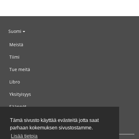
Suomi
Meistä
Tiimi
Tue meitä
Libro
Yksityisyys
Säännöt
Ota yhteyttä meihin
Tämä sivusto käyttää evästeitä jotta saat
parhaan kokemuksen sivustostamme.
Lisää tietoja