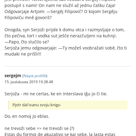
postupil s nami! On nam ne služil až jednu čašku čaja!
Odgovarjaje Artjom: —Sergěj Filipovič? O kojom Sergěju
Filipoviču mně govoriš?
Onogda, syn Serjoži prijde k domu otca i razmysljaje o tom,
čto pečiva, tort i vodka sut ješče nerazčuljeni na kuhnji.
—Papo, čto slučilo se?
Serjoža jemu odgovarjaje: —Ty možeš voobražati sobě, čto ti
mudaki ne prišli!!!
sergejm
(
Näytä profiilli
)
15. joulukuuta 2019 19.38.48
Serjoža - mi ne certas, ke en interslava iĝu jo ĉi tie.
Pjotr dal Ivanu svoju knigu
Do, en nomoj jo eblas.
ne trevoži sebe => ne trevoži se (?)
Estas du formoj de akuzativo se kaj sebe, la lasta estas