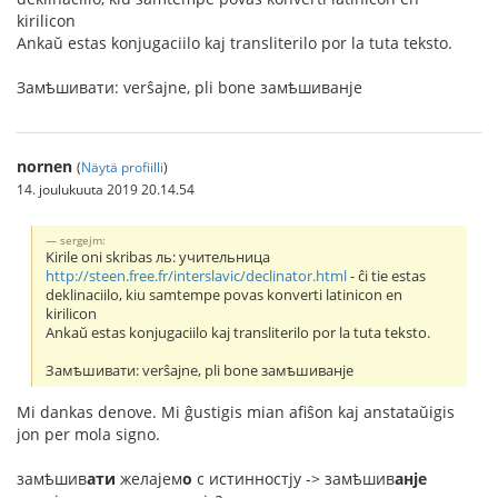
kirilicon
Ankaŭ estas konjugaciilo kaj transliterilo por la tuta teksto.
Замѣшивати: verŝajne, pli bone замѣшиванje
nornen
(
Näytä profiilli
)
14. joulukuuta 2019 20.14.54
sergejm:
Kirile oni skribas ль: учительница
http://steen.free.fr/interslavic/declinator.html
- ĉi tie estas
deklinaciilo, kiu samtempe povas konverti latinicon en
kirilicon
Ankaŭ estas konjugaciilo kaj transliterilo por la tuta teksto.
Замѣшивати: verŝajne, pli bone замѣшиванje
Mi dankas denove. Mi ĝustigis mian afiŝon kaj anstataŭigis
jon per mola signo.
замѣшив
ати
желаjем
о
с истинностjу -> замѣшив
анje