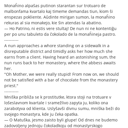
Monaĥino alpaŝas putinon starantan sur trotuaro de
malbonfama kvartalo kaj timeme demandas tiun, kiom ŝi
enspezas pokliente. Aŭdinte mirigan sumon, la monaĥino
rekuras al sia monakejo, kie ŝin atendas la abatino.
— Ho Patrino, ni estis vere stultaj! De nun ni ne kontentiĝu
per po unu tabuleto da ĉokolado de la monaĥineja pastro.
----------
A nun approaches a whore standing on a sidewalk in a
disreputable district and timidly asks her how much she
earns from a client. Having heard an astonishing sum, the
nun runs back to her monastery, where the abbess awaits
her.
"Oh Mother, we were really stupid! From now on, we should
not be satisfied with a bar of chocolate from the monastery
priest."
----------
Mniška približa se k prostitutke, ktora stoji na trotuare v
lošeslavnom kvartale i sramežlivo zapyta ju, koliko ona
zarabotyva od klienta. Uslyšavši divnu sumu, mniška beži do
svojego monastyra, kde ju čeka opatka.
— O Matuška, jesmo zaisto byli glupe! Od dnes ne budemo
zadovoljeny jednoju čokoladkoju od monastyrskogo