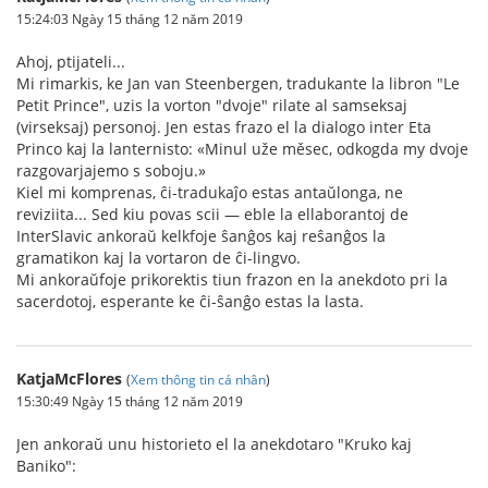
15:24:03 Ngày 15 tháng 12 năm 2019
Ahoj, ptijateli...
Mi rimarkis, ke Jan van Steenbergen, tradukante la libron "Le
Petit Prince", uzis la vorton "dvoje" rilate al samseksaj
(virseksaj) personoj. Jen estas frazo el la dialogo inter Eta
Princo kaj la lanternisto: «Minul uže měsec, odkogda my dvoje
razgovarjajemo s soboju.»
Kiel mi komprenas, ĉi-tradukaĵo estas antaŭlonga, ne
reviziita... Sed kiu povas scii — eble la ellaborantoj de
InterSlavic ankoraŭ kelkfoje ŝanĝos kaj reŝanĝos la
gramatikon kaj la vortaron de ĉi-lingvo.
Mi ankoraŭfoje prikorektis tiun frazon en la anekdoto pri la
sacerdotoj, esperante ke ĉi-ŝanĝo estas la lasta.
KatjaMcFlores
(
Xem thông tin cá nhân
)
15:30:49 Ngày 15 tháng 12 năm 2019
Jen ankoraŭ unu historieto el la anekdotaro "Kruko kaj
Baniko":