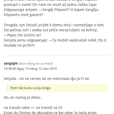
postupil s nami! On nam ne služil až jednu čašku čaja!
Odgovarjaje Artjom: —Sergěj Filipovič? O kojom Sergěju
Filipoviču mně govoriš?
Onogda, syn Serjoži prijde k domu otca i razmysljaje o tom,
čto pečiva, tort i vodka sut ješče nerazčuljeni na kuhnji.
—Papo, čto slučilo se?
Serjoža jemu odgovarjaje: —Ty možeš voobražati sobě, čto ti
mudaki ne prišli!!!
sergejm
(
Xem thông tin cá nhân
)
19:38:48 Ngày 15 tháng 12 năm 2019
Serjoža - mi ne certas, ke en interslava iĝu jo ĉi tie.
Pjotr dal Ivanu svoju knigu
Do, en nomoj jo eblas.
ne trevoži sebe => ne trevoži se (?)
Estas du formoj de akuzativo se kaj sebe, la lasta estas