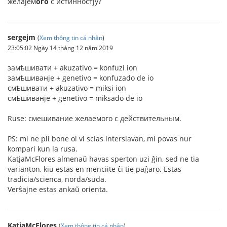
желаjем
ого
с истинностjу?
sergejm
(
Xem thông tin cá nhân
)
23:05:02 Ngày 14 tháng 12 năm 2019
замѣшивати + akuzativo = konfuzi ion
замѣшиванje + genetivo = konfuzado de io
смѣшивати + akuzativo = miksi ion
смѣшиванje + genetivo = miksado de io
Ruse: смешивание желаемого с действительным.
PS: mi ne pli bone ol vi scias interslavan, mi povas nur
kompari kun la rusa.
KatjaMcFlores almenaŭ havas sperton uzi ĝin, sed ne tia
varianton, kiu estas en menciite ĉi tie paĝaro. Estas
tradicia/scienca, norda/suda.
Verŝajne estas ankaŭ orienta.
KatjaMcFlores
(
Xem thông tin cá nhân
)