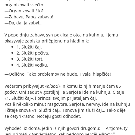
organizovati vsečto.
—Organizovati čto?
—Zabavu, Papo, zabavu!
—Da, da. Ja zabyl…
V popoldnju zabavy, syn poklicaje otca na kuhnju, i jemu
okazyvaje zapisku prilěpjenu na hladilnik:
1. Služiti čaj.
2. Služiti pečiva.
3. Služiti tort.
4. Služiti vodku.
—Odlično! Tako problemov ne bude. Hvala, hlapčiče!
Večerom pribyvajut «
hlapci
», nikomu iz njih menje čem 85
godov. Oni sedut v gostiljnji, a Serjoža ide na kuhnju. Čitaje
«1. Služiti čaj», i prinosi svojim prijateljam čaj.
Pozlě několiko minut razgovora, Serjoža, nervny, ide na kuhnju
i čitaje snova «1. Služiti čaj». I snova jim služi čaj… Tako děje
se četyrikratno. Nočeju gosti odhodet.
Vyhodeči iz doma, jedin iz njih govori drugomu: —Artjome, ty
jesi primětil? Nevěrojetno, kak nedobro Sergěj Filipovič