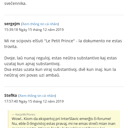
svečennika.
sergejm
(
Xem thông tin cá nhân
)
15:39:18 Ngày 15 tháng 12 năm 2019
Mi ne scipovis elŝuti "Le Petit Prince" - la dokumento ne estas
trovita.
Dvoje, laŭ nunaj reguloj, estas neŭtra substantivo kaj estas
uzataj kun ajnaj substantivoj.
Dva estas uzata kun viraj substantivoj, dvě kun inaj; kun la
neŭtraj oni povas uzi ambaŭ.
StefKo
(
Xem thông tin cá nhân
)
17:57:40 Ngày 15 tháng 12 năm 2019
KatjaMcFlores:
Wow!.. Kiom da ekspertoj pri InterSlavic emerĝis ĉi-forume!
Nu, eble ĉi-lingvistoj estas pravaj, mi ne emas streĉi mian inan