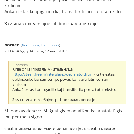
kirilicon
Ankaŭ estas konjugaciilo kaj transliterilo por la tuta teksto.
Замѣшивати: verŝajne, pli bone замѣшиванje
nornen
(
Xem thông tin cá nhân
)
20:14:54 Ngày 14 tháng 12 năm 2019
sergejm:
Kirile oni skribas ль: учительница
http://steen.free.fr/interslavic/declinator.html
- ĉi tie estas
deklinaciilo, kiu samtempe povas konverti latinicon en
kirilicon
Ankaŭ estas konjugaciilo kaj transliterilo por la tuta teksto.
Замѣшивати: verŝajne, pli bone замѣшиванje
Mi dankas denove. Mi ĝustigis mian afiŝon kaj anstataŭigis
jon per mola signo.
замѣшив
ати
желаjем
о
с истинностjу -> замѣшив
анje