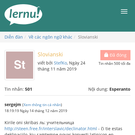
Đi
đến
Men
phần
nội
dung
Diễn đàn
Về các ngôn ngữ khác
Slovianski
Slovianski
Đã đóng
viết bởi
StefKo
, Ngày 24
Tin nhắn 500 tối đa
tháng 11 năm 2019
Tin nhắn:
501
Nội dung:
Esperanto
sergejm
(
Xem thông tin cá nhân
)
18:19:19 Ngày 14 tháng 12 năm 2019
Kirile oni skribas ль: учительница
http://steen.free.fr/interslavic/declinator.html
- ĉi tie estas
deklinaciilo, kiu samtempe povas konverti latinicon en