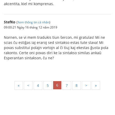
akcentita, kiel mi komprenas.
StefKo
(
Xem thông tin cá nhân
)
09:00:21 Ngày 16 tháng 12 năm 2019
Nornen, se vi mem tradukis tiun ŝercon, mi gratulas! Mi ne
scias ĉu estiĝas iaj eraroj sed sintakso estas tute slava! Mi
povas substitui polajn vortojn al ĉi tiuj kaj ekestas ĝusta pola
rakonto. Certe oni povas diri ke la sintakso similas ankaŭ
Esperantan sintakson, ĉu ne?
6
«
<
4
5
7
8
>
»