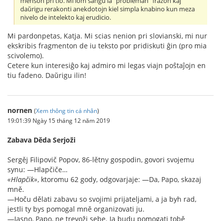
menson pri tio. Mi iom ŝanĝu la "probleman" frazon kaj
daŭrigu rerakonti anekdotojn kiel simpla knabino kun meza
nivelo de intelekto kaj erudicio.
Mi pardonpetas, Katja. Mi scias nenion pri slovianski, mi nur
ekskribis fragmenton de iu teksto por pridiskuti ĝin (pro mia
scivolemo).
Cetere kun interesiĝo kaj admiro mi legas viajn poŝtaĵojn en
tiu fadeno. Daŭrigu ilin!
nornen
(
Xem thông tin cá nhân
)
19:01:39 Ngày 15 tháng 12 năm 2019
Zabava Děda Serjoži
Sergěj Filipovič Popov, 86-lětny gospodin, govori svojemu
synu: —Hlapčiče…
«Hlapčik»
, ktoromu 62 gody, odgovarjaje: —Da, Papo, skazaj
mně.
—Hoču dělati zabavu so svojimi prijateljami, a ja byh rad,
jestli ty bys pomogal mně organizovati ju.
—Jasno, Papo, ne trevoži sebe. Ja budu pomogati tobě