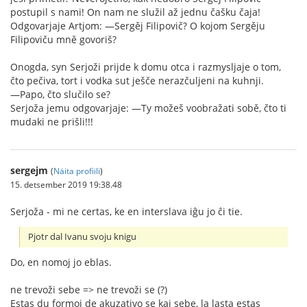
postupil s nami! On nam ne služil až jednu čašku čaja!
Odgovarjaje Artjom: —Sergěj Filipovič? O kojom Sergěju
Filipoviču mně govoriš?
Onogda, syn Serjoži prijde k domu otca i razmysljaje o tom,
čto pečiva, tort i vodka sut ješče nerazčuljeni na kuhnji.
—Papo, čto slučilo se?
Serjoža jemu odgovarjaje: —Ty možeš voobražati sobě, čto ti
mudaki ne prišli!!!
sergejm
(
Näita profiili
)
15. detsember 2019 19:38.48
Serjoža - mi ne certas, ke en interslava iĝu jo ĉi tie.
Pjotr dal Ivanu svoju knigu
Do, en nomoj jo eblas.
ne trevoži sebe => ne trevoži se (?)
Estas du formoj de akuzativo se kaj sebe, la lasta estas