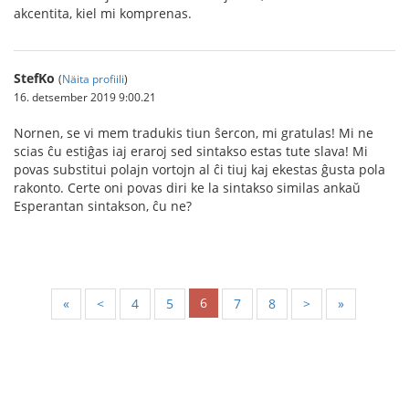
akcentita, kiel mi komprenas.
StefKo
(
Näita profiili
)
16. detsember 2019 9:00.21
Nornen, se vi mem tradukis tiun ŝercon, mi gratulas! Mi ne
scias ĉu estiĝas iaj eraroj sed sintakso estas tute slava! Mi
povas substitui polajn vortojn al ĉi tiuj kaj ekestas ĝusta pola
rakonto. Certe oni povas diri ke la sintakso similas ankaŭ
Esperantan sintakson, ĉu ne?
6
«
<
4
5
7
8
>
»