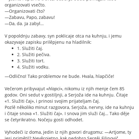
organizovati vsečto.
—Organizovati čto?
—Zabavu, Papo, zabavu!
—Da, da. Ja zabyl…
V popoldnju zabavy, syn poklicaje otca na kuhnju, i jemu
okazyvaje zapisku prilěpjenu na hladilnik:
1. Služiti čaj.
2. Služiti pečiva.
3. Služiti tort.
4. Služiti vodku.
—Odlično! Tako problemov ne bude. Hvala, hlapčiče!
Večerom pribyvajut «
hlapci
», nikomu iz njih menje čem 85
godov. Oni sedut v gostiljnji, a Serjoža ide na kuhnju. Čitaje
«1. Služiti čaj», i prinosi svojim prijateljam čaj.
Pozlě několiko minut razgovora, Serjoža, nervny, ide na kuhnju
i čitaje snova «1. Služiti čaj». I snova jim služi čaj… Tako děje
se četyrikratno. Nočeju gosti odhodet.
Vyhodeči iz doma, jedin iz njih govori drugomu: —Artjome, ty
jesi primětil? Nevěrojetno, kak nedobro Sergěj Filipovič