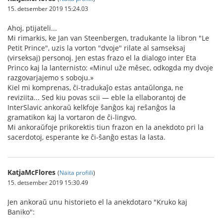
15. detsember 2019 15:24.03
Ahoj, ptijateli...
Mi rimarkis, ke Jan van Steenbergen, tradukante la libron "Le
Petit Prince", uzis la vorton "dvoje" rilate al samseksaj
(virseksaj) personoj. Jen estas frazo el la dialogo inter Eta
Princo kaj la lanternisto: «Minul uže měsec, odkogda my dvoje
razgovarjajemo s soboju.»
Kiel mi komprenas, ĉi-tradukaĵo estas antaŭlonga, ne
reviziita... Sed kiu povas scii — eble la ellaborantoj de
InterSlavic ankoraŭ kelkfoje ŝanĝos kaj reŝanĝos la
gramatikon kaj la vortaron de ĉi-lingvo.
Mi ankoraŭfoje prikorektis tiun frazon en la anekdoto pri la
sacerdotoj, esperante ke ĉi-ŝanĝo estas la lasta.
KatjaMcFlores
(
Näita profiili
)
15. detsember 2019 15:30.49
Jen ankoraŭ unu historieto el la anekdotaro "Kruko kaj
Baniko":