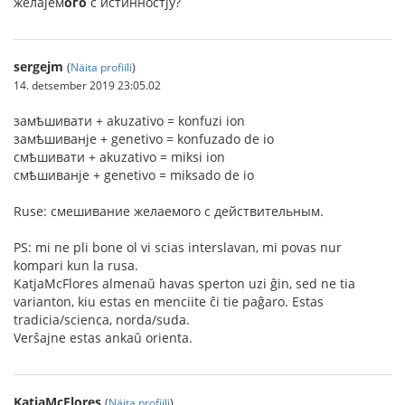
желаjем
ого
с истинностjу?
sergejm
(
Näita profiili
)
14. detsember 2019 23:05.02
замѣшивати + akuzativo = konfuzi ion
замѣшиванje + genetivo = konfuzado de io
смѣшивати + akuzativo = miksi ion
смѣшиванje + genetivo = miksado de io
Ruse: смешивание желаемого с действительным.
PS: mi ne pli bone ol vi scias interslavan, mi povas nur
kompari kun la rusa.
KatjaMcFlores almenaŭ havas sperton uzi ĝin, sed ne tia
varianton, kiu estas en menciite ĉi tie paĝaro. Estas
tradicia/scienca, norda/suda.
Verŝajne estas ankaŭ orienta.
KatjaMcFlores
(
Näita profiili
)