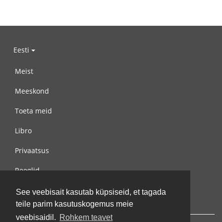
Eesti
Meist
Meeskond
Toeta meid
Libro
Privaatsus
Reeglid
Võta meiega ühendust
See veebisait kasutab küpsiseid, et tagada
teile parim kasutuskogemus meie
veebisaidil.
Rohkem teavet