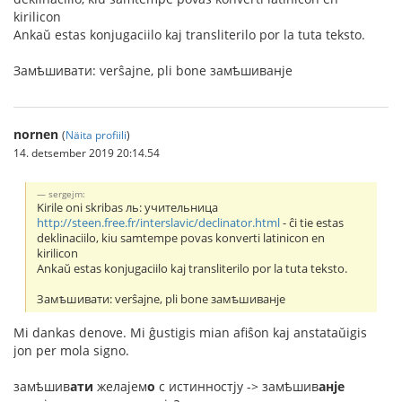
kirilicon
Ankaŭ estas konjugaciilo kaj transliterilo por la tuta teksto.
Замѣшивати: verŝajne, pli bone замѣшиванje
nornen
(
Näita profiili
)
14. detsember 2019 20:14.54
sergejm:
Kirile oni skribas ль: учительница
http://steen.free.fr/interslavic/declinator.html
- ĉi tie estas
deklinaciilo, kiu samtempe povas konverti latinicon en
kirilicon
Ankaŭ estas konjugaciilo kaj transliterilo por la tuta teksto.
Замѣшивати: verŝajne, pli bone замѣшиванje
Mi dankas denove. Mi ĝustigis mian afiŝon kaj anstataŭigis
jon per mola signo.
замѣшив
ати
желаjем
о
с истинностjу -> замѣшив
анje