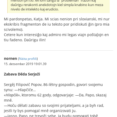
menson pri tio. Mi iom ŝanĝu la "probleman" frazon kaj
daŭrigu rerakonti anekdotojn kiel simpla knabino kun meza
nivelo de intelekto kaj erudicio.
Mi pardonpetas, Katja. Mi scias nenion pri slovianski, mi nur
ekskribis fragmenton de iu teksto por pridiskuti ĝin (pro mia
scivolemo).
Cetere kun interesiĝo kaj admiro mi legas viajn poŝtaĵojn en
tiu fadeno. Daŭrigu ilin!
nornen
(
Näita profiili
)
15. detsember 2019 19:01.39
Zabava Děda Serjoži
Sergěj Filipovič Popov, 86-lětny gospodin, govori svojemu
synu: —Hlapčiče…
«Hlapčik»
, ktoromu 62 gody, odgovarjaje: —Da, Papo, skazaj
mně.
—Hoču dělati zabavu so svojimi prijateljami, a ja byh rad,
jestli ty bys pomogal mně organizovati ju.
—Jasno, Papo, ne trevoži sebe. Ja budu pomogati tobě