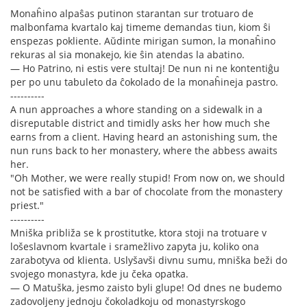
Monaĥino alpaŝas putinon starantan sur trotuaro de
malbonfama kvartalo kaj timeme demandas tiun, kiom ŝi
enspezas pokliente. Aŭdinte mirigan sumon, la monaĥino
rekuras al sia monakejo, kie ŝin atendas la abatino.
— Ho Patrino, ni estis vere stultaj! De nun ni ne kontentiĝu
per po unu tabuleto da ĉokolado de la monaĥineja pastro.
----------
A nun approaches a whore standing on a sidewalk in a
disreputable district and timidly asks her how much she
earns from a client. Having heard an astonishing sum, the
nun runs back to her monastery, where the abbess awaits
her.
"Oh Mother, we were really stupid! From now on, we should
not be satisfied with a bar of chocolate from the monastery
priest."
----------
Mniška približa se k prostitutke, ktora stoji na trotuare v
lošeslavnom kvartale i sramežlivo zapyta ju, koliko ona
zarabotyva od klienta. Uslyšavši divnu sumu, mniška beži do
svojego monastyra, kde ju čeka opatka.
— O Matuška, jesmo zaisto byli glupe! Od dnes ne budemo
zadovoljeny jednoju čokoladkoju od monastyrskogo