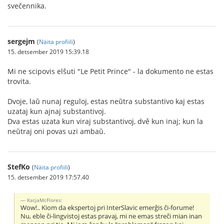
svečennika.
sergejm
(
Näita profiili
)
15. detsember 2019 15:39.18
Mi ne scipovis elŝuti "Le Petit Prince" - la dokumento ne estas
trovita.
Dvoje, laŭ nunaj reguloj, estas neŭtra substantivo kaj estas
uzataj kun ajnaj substantivoj.
Dva estas uzata kun viraj substantivoj, dvě kun inaj; kun la
neŭtraj oni povas uzi ambaŭ.
StefKo
(
Näita profiili
)
15. detsember 2019 17:57.40
KatjaMcFlores:
Wow!.. Kiom da ekspertoj pri InterSlavic emerĝis ĉi-forume!
Nu, eble ĉi-lingvistoj estas pravaj, mi ne emas streĉi mian inan