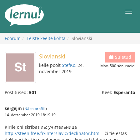
Sisu
juurde
Men
Foorum
Teiste keelte kohta
Slovianski
Slovianski
Suletud
kelle poolt
StefKo
, 24.
Max. 500 sõnumeid.
november 2019
Postitused:
501
Keel:
Esperanto
sergejm
(
Näita profiili
)
14. detsember 2019 18:19.19
Kirile oni skribas ль: учительница
http://steen.free.fr/interslavic/declinator.html
- ĉi tie estas
deklinaciilo, kiu samtempe povas konverti latinicon en