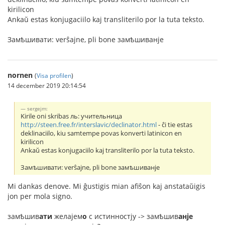
kirilicon
Ankaŭ estas konjugaciilo kaj transliterilo por la tuta teksto.
Замѣшивати: verŝajne, pli bone замѣшиванje
nornen
(
Visa profilen
)
14 december 2019 20:14:54
sergejm:
Kirile oni skribas ль: учительница
http://steen.free.fr/interslavic/declinator.html
- ĉi tie estas
deklinaciilo, kiu samtempe povas konverti latinicon en
kirilicon
Ankaŭ estas konjugaciilo kaj transliterilo por la tuta teksto.
Замѣшивати: verŝajne, pli bone замѣшиванje
Mi dankas denove. Mi ĝustigis mian afiŝon kaj anstataŭigis
jon per mola signo.
замѣшив
ати
желаjем
о
с истинностjу -> замѣшив
анje