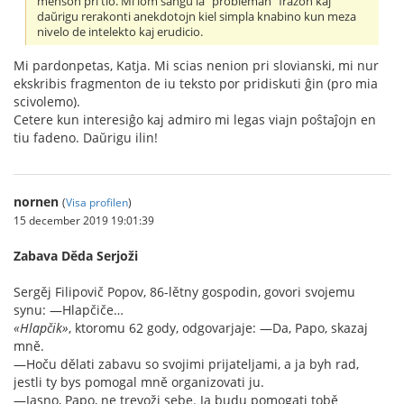
menson pri tio. Mi iom ŝanĝu la "probleman" frazon kaj
daŭrigu rerakonti anekdotojn kiel simpla knabino kun meza
nivelo de intelekto kaj erudicio.
Mi pardonpetas, Katja. Mi scias nenion pri slovianski, mi nur
ekskribis fragmenton de iu teksto por pridiskuti ĝin (pro mia
scivolemo).
Cetere kun interesiĝo kaj admiro mi legas viajn poŝtaĵojn en
tiu fadeno. Daŭrigu ilin!
nornen
(
Visa profilen
)
15 december 2019 19:01:39
Zabava Děda Serjoži
Sergěj Filipovič Popov, 86-lětny gospodin, govori svojemu
synu: —Hlapčiče…
«Hlapčik»
, ktoromu 62 gody, odgovarjaje: —Da, Papo, skazaj
mně.
—Hoču dělati zabavu so svojimi prijateljami, a ja byh rad,
jestli ty bys pomogal mně organizovati ju.
—Jasno, Papo, ne trevoži sebe. Ja budu pomogati tobě