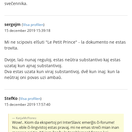
svečennika.
sergejm
(
Visa profilen
)
15 december 2019 15:39:18
Mi ne scipovis elŝuti "Le Petit Prince" - la dokumento ne estas
trovita.
Dvoje, laŭ nunaj reguloj, estas neŭtra substantivo kaj estas
uzataj kun ajnaj substantivoj.
Dva estas uzata kun viraj substantivoj, dvě kun inaj; kun la
neŭtraj oni povas uzi ambaŭ.
StefKo
(
Visa profilen
)
15 december 2019 17:57:40
KatjaMcFlores:
Wow!.. Kiom da ekspertoj pri InterSlavic emerĝis ĉi-forume!
Nu, eble ĉi-lingvistoj estas pravaj, mi ne emas streĉi mian inan