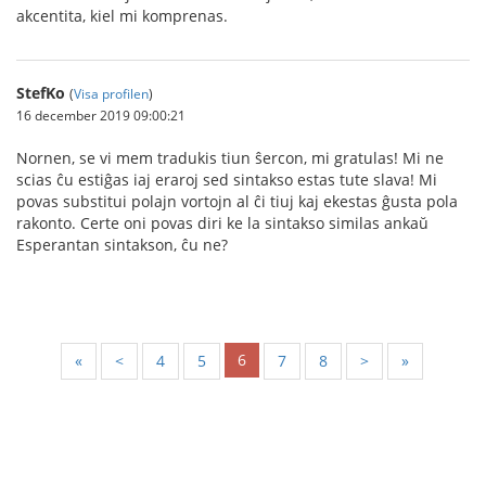
akcentita, kiel mi komprenas.
StefKo
(
Visa profilen
)
16 december 2019 09:00:21
Nornen, se vi mem tradukis tiun ŝercon, mi gratulas! Mi ne
scias ĉu estiĝas iaj eraroj sed sintakso estas tute slava! Mi
povas substitui polajn vortojn al ĉi tiuj kaj ekestas ĝusta pola
rakonto. Certe oni povas diri ke la sintakso similas ankaŭ
Esperantan sintakson, ĉu ne?
6
«
<
4
5
7
8
>
»