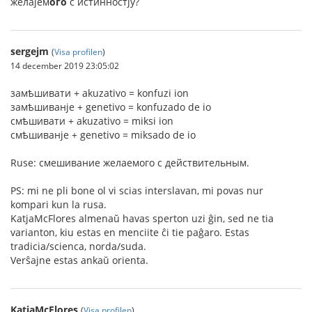
желаjем
ого
с истинностjу?
sergejm
(
Visa profilen
)
14 december 2019 23:05:02
замѣшивати + akuzativo = konfuzi ion
замѣшиванje + genetivo = konfuzado de io
смѣшивати + akuzativo = miksi ion
смѣшиванje + genetivo = miksado de io
Ruse: смешивание желаемого с действительным.
PS: mi ne pli bone ol vi scias interslavan, mi povas nur
kompari kun la rusa.
KatjaMcFlores almenaŭ havas sperton uzi ĝin, sed ne tia
varianton, kiu estas en menciite ĉi tie paĝaro. Estas
tradicia/scienca, norda/suda.
Verŝajne estas ankaŭ orienta.
KatjaMcFlores
(
Visa profilen
)