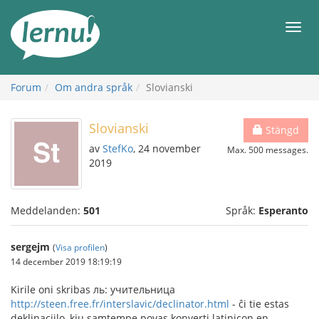
Till
sidans
Meny
innehåll
Forum
Om andra språk
Slovianski
Slovianski
Stängd
av
StefKo
, 24 november
Max. 500 messages.
2019
Meddelanden:
501
Språk:
Esperanto
sergejm
(
Visa profilen
)
14 december 2019 18:19:19
Kirile oni skribas ль: учительница
http://steen.free.fr/interslavic/declinator.html
- ĉi tie estas
deklinaciilo, kiu samtempe povas konverti latinicon en