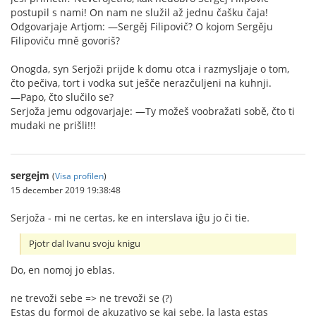
postupil s nami! On nam ne služil až jednu čašku čaja!
Odgovarjaje Artjom: —Sergěj Filipovič? O kojom Sergěju
Filipoviču mně govoriš?
Onogda, syn Serjoži prijde k domu otca i razmysljaje o tom,
čto pečiva, tort i vodka sut ješče nerazčuljeni na kuhnji.
—Papo, čto slučilo se?
Serjoža jemu odgovarjaje: —Ty možeš voobražati sobě, čto ti
mudaki ne prišli!!!
sergejm
(
Visa profilen
)
15 december 2019 19:38:48
Serjoža - mi ne certas, ke en interslava iĝu jo ĉi tie.
Pjotr dal Ivanu svoju knigu
Do, en nomoj jo eblas.
ne trevoži sebe => ne trevoži se (?)
Estas du formoj de akuzativo se kaj sebe, la lasta estas