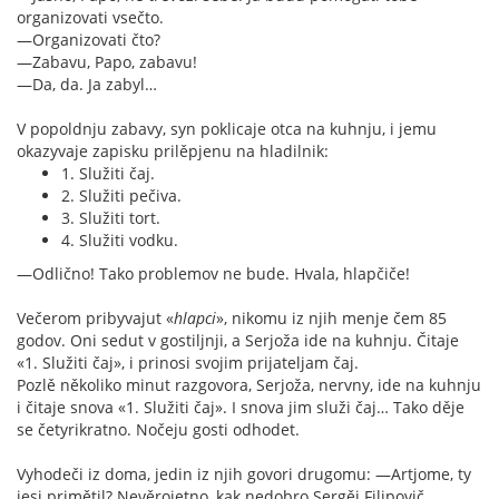
organizovati vsečto.
—Organizovati čto?
—Zabavu, Papo, zabavu!
—Da, da. Ja zabyl…
V popoldnju zabavy, syn poklicaje otca na kuhnju, i jemu
okazyvaje zapisku prilěpjenu na hladilnik:
1. Služiti čaj.
2. Služiti pečiva.
3. Služiti tort.
4. Služiti vodku.
—Odlično! Tako problemov ne bude. Hvala, hlapčiče!
Večerom pribyvajut «
hlapci
», nikomu iz njih menje čem 85
godov. Oni sedut v gostiljnji, a Serjoža ide na kuhnju. Čitaje
«1. Služiti čaj», i prinosi svojim prijateljam čaj.
Pozlě několiko minut razgovora, Serjoža, nervny, ide na kuhnju
i čitaje snova «1. Služiti čaj». I snova jim služi čaj… Tako děje
se četyrikratno. Nočeju gosti odhodet.
Vyhodeči iz doma, jedin iz njih govori drugomu: —Artjome, ty
jesi primětil? Nevěrojetno, kak nedobro Sergěj Filipovič