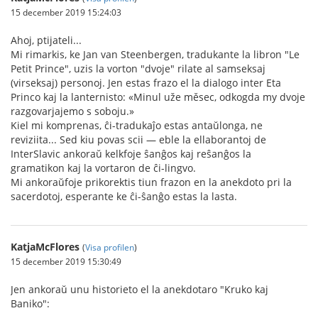
15 december 2019 15:24:03
Ahoj, ptijateli...
Mi rimarkis, ke Jan van Steenbergen, tradukante la libron "Le
Petit Prince", uzis la vorton "dvoje" rilate al samseksaj
(virseksaj) personoj. Jen estas frazo el la dialogo inter Eta
Princo kaj la lanternisto: «Minul uže měsec, odkogda my dvoje
razgovarjajemo s soboju.»
Kiel mi komprenas, ĉi-tradukaĵo estas antaŭlonga, ne
reviziita... Sed kiu povas scii — eble la ellaborantoj de
InterSlavic ankoraŭ kelkfoje ŝanĝos kaj reŝanĝos la
gramatikon kaj la vortaron de ĉi-lingvo.
Mi ankoraŭfoje prikorektis tiun frazon en la anekdoto pri la
sacerdotoj, esperante ke ĉi-ŝanĝo estas la lasta.
KatjaMcFlores
(
Visa profilen
)
15 december 2019 15:30:49
Jen ankoraŭ unu historieto el la anekdotaro "Kruko kaj
Baniko":