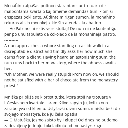
Monaĥino alpaŝas putinon starantan sur trotuaro de
malbonfama kvartalo kaj timeme demandas tiun, kiom ŝi
enspezas pokliente. Aŭdinte mirigan sumon, la monaĥino
rekuras al sia monakejo, kie ŝin atendas la abatino.
— Ho Patrino, ni estis vere stultaj! De nun ni ne kontentiĝu
per po unu tabuleto da ĉokolado de la monaĥineja pastro.
----------
A nun approaches a whore standing on a sidewalk in a
disreputable district and timidly asks her how much she
earns from a client. Having heard an astonishing sum, the
nun runs back to her monastery, where the abbess awaits
her.
"Oh Mother, we were really stupid! From now on, we should
not be satisfied with a bar of chocolate from the monastery
priest."
----------
Mniška približa se k prostitutke, ktora stoji na trotuare v
lošeslavnom kvartale i sramežlivo zapyta ju, koliko ona
zarabotyva od klienta. Uslyšavši divnu sumu, mniška beži do
svojego monastyra, kde ju čeka opatka.
— O Matuška, jesmo zaisto byli glupe! Od dnes ne budemo
zadovoljeny jednoju čokoladkoju od monastyrskogo