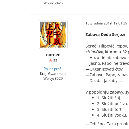
Wpisy: 2426
15 grudnia 2019, 19:01:39
Zabava Děda Serjoži
Sergěj Filipovič Popov
«Hlapčik»
, ktoromu 62 
nornen
—Hoču dělati zabavu so
55
—Jasno, Papo, ne trevo
Pokaż profil
—Organizovati čto?
Kraj: Gwatemala
—Zabavu, Papo, zabav
Wpisy: 3529
—Da, da. Ja zabyl…
V popoldnju zabavy, sy
1. Služiti čaj.
2. Služiti pečiva.
3. Služiti tort.
4. Služiti vodku.
—Odlično! Tako proble