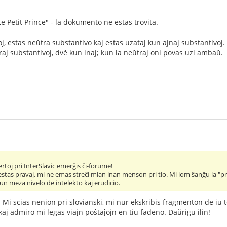
Le Petit Prince" - la dokumento ne estas trovita.
j, estas neŭtra substantivo kaj estas uzataj kun ajnaj substantivoj.
raj substantivoj, dvě kun inaj; kun la neŭtraj oni povas uzi ambaŭ.
toj pri InterSlavic emerĝis ĉi-forume!
j estas pravaj, mi ne emas streĉi mian inan menson pri tio. Mi iom ŝanĝu la 
un meza nivelo de intelekto kaj erudicio.
 Mi scias nenion pri slovianski, mi nur ekskribis fragmenton de iu t
kaj admiro mi legas viajn poŝtaĵojn en tiu fadeno. Daŭrigu ilin!