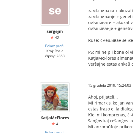
замѣшивати + akuzativ
замѣшиванje + geneti
смѣшивати + akuzativo
смѣшиванje + genetivo
sergejm
42
Ruse: смешивание же
Pokaż profil
Kraj: Rosja
PS: mi ne pli bone ol v
Wpisy: 2863
KatjaMcFlores almenaŭ 
Verŝajne estas ankaŭ o
15 grudnia 2019, 15:24:03
Ahoj, ptijateli...
Mi rimarkis, ke Jan van
estas frazo el la dial
Kiel mi komprenas, ĉi-t
KatjaMcFlores
ŝanĝos kaj reŝanĝos la
4
Mi ankoraŭfoje prikorek
Pokaż profil