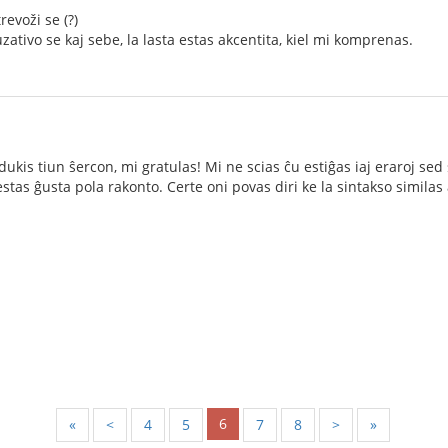
revoži se (?)
ativo se kaj sebe, la lasta estas akcentita, kiel mi komprenas.
kis tiun ŝercon, mi gratulas! Mi ne scias ĉu estiĝas iaj eraroj sed 
ekestas ĝusta pola rakonto. Certe oni povas diri ke la sintakso simil
6
«
<
4
5
7
8
>
»