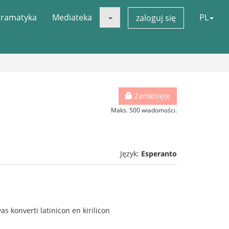
ramatyka
Mediateka
PL
zaloguj się
Zamknięte
Maks. 500 wiadomości.
Język:
Esperanto
as konverti latinicon en kirilicon