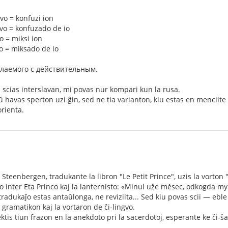
o = konfuzi ion
vo = konfuzado de io
 = miksi ion
 = miksado de io
лаемого с действительным.
i scias interslavan, mi povas nur kompari kun la rusa.
havas sperton uzi ĝin, sed ne tia varianton, kiu estas en menciite ĉ
rienta.
 Steenbergen, tradukante la libron "Le Petit Prince", uzis la vorton "
ogo inter Eta Princo kaj la lanternisto: «Minul uže měsec, odkogda m
radukaĵo estas antaŭlonga, ne reviziita... Sed kiu povas scii — eble
 gramatikon kaj la vortaron de ĉi-lingvo.
tis tiun frazon en la anekdoto pri la sacerdotoj, esperante ke ĉi-ŝa