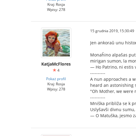
Kraj: Rosja
Wpisy: 278
15 grudnia 2019, 15:30:49
Jen ankoraŭ unu histor
Monaĥino alpaŝas puti
mirigan sumon, la mona
KatjaMcFlores
— Ho Patrino, ni estis
4
----------
Pokaż profil
A nun approaches a wh
Kraj: Rosja
heard an astonishing 
Wpisy: 278
"Oh Mother, we were re
----------
Mniška približa se k pr
Uslyšavši divnu sumu,
— O Matuška, jesmo za