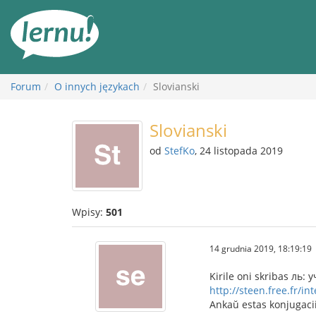
Więcej
Forum
O innych językach
Slovianski
Slovianski
od
StefKo
, 24 listopada 2019
Wpisy:
501
14 grudnia 2019, 18:19:19
Kirile oni skribas ль:
http://steen.free.fr/in
Ankaŭ estas konjugaciil