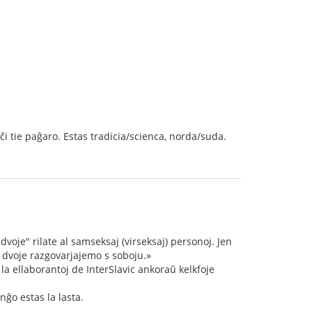
i tie paĝaro. Estas tradicia/scienca, norda/suda.
dvoje" rilate al samseksaj (virseksaj) personoj. Jen
y dvoje razgovarjajemo s soboju.»
 la ellaborantoj de InterSlavic ankoraŭ kelkfoje
nĝo estas la lasta.