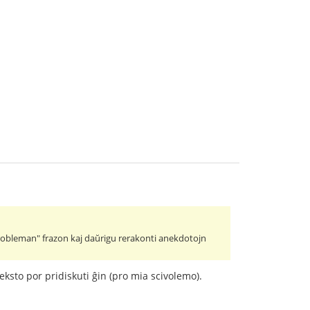
"probleman" frazon kaj daŭrigu rerakonti anekdotojn
eksto por pridiskuti ĝin (pro mia scivolemo).