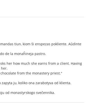
mandas tiun, kiom ŝi enspezas pokliente. Aŭdinte
lado de la monaĥineja pastro.
asks her how much she earns from a client. Having
 her.
 chocolate from the monastery priest."
o zapyta ju, koliko ona zarabotyva od klienta.
oju od monastyrskogo svečennika.