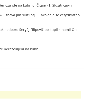
rjoža ide na kuhnju. Čitaje «1. Služiti čaj», i
». I snova jim služi čaj… Tako děje se četyrikratno.
kak nedobro Sergěj Filipovič postupil s nami! On
šče nerazčuljeni na kuhnji.