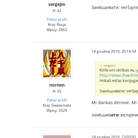
sergejm
Замѣшивати: verŝajne
42
Pokaż profil
Kraj: Rosja
Wpisy: 2863
14 grudnia 2019, 20:14:54
sergejm:
Kirile oni skribas ль
http://steen.free.fr/i
Ankaŭ estas konjugacii
nornen
Замѣшивати: verŝaj
55
Pokaż profil
Mi dankas denove. Mi ĝ
Kraj: Gwatemala
Wpisy: 3529
замѣшив
ати
желаjем
14 grudnia 2019, 23:05:02