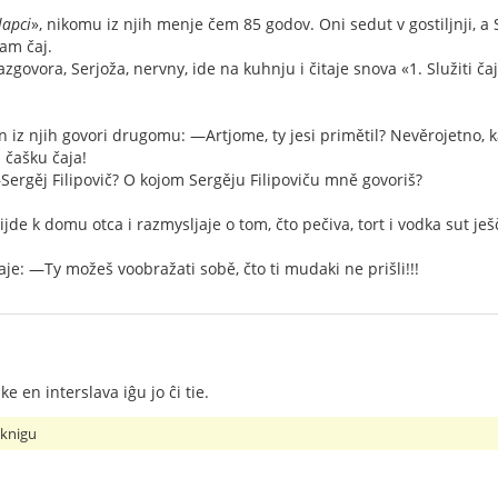
lapci
», nikomu iz njih menje čem 85 godov. Oni sedut v gostiljnji, a Se
jam čaj.
zgovora, Serjoža, nervny, ide na kuhnju i čitaje snova «1. Služiti čaj
n iz njih govori drugomu: —Artjome, ty jesi primětil? Nevěrojetno, 
 čašku čaja!
ergěj Filipovič? O kojom Sergěju Filipoviču mně govoriš?
jde k domu otca i razmysljaje o tom, čto pečiva, tort i vodka sut je
je: —Ty možeš voobražati sobě, čto ti mudaki ne prišli!!!
ke en interslava iĝu jo ĉi tie.
 knigu