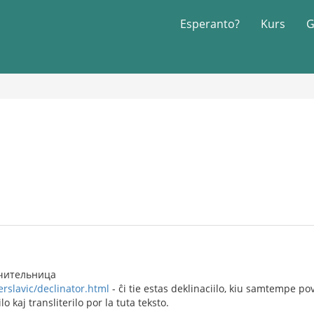
Esperanto?
Kurs
G
 учительница
terslavic/declinator.html
- ĉi tie estas deklinaciilo, kiu samtempe pov
o kaj transliterilo por la tuta teksto.