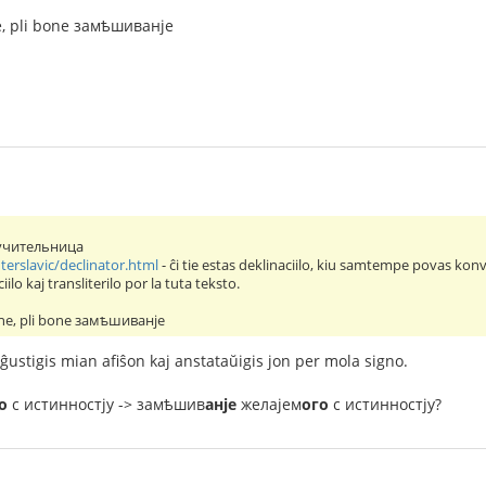
, pli bone замѣшиванje
: учительница
nterslavic/declinator.html
- ĉi tie estas deklinaciilo, kiu samtempe povas konve
lo kaj transliterilo por la tuta teksto.
ne, pli bone замѣшиванje
ustigis mian afiŝon kaj anstataŭigis jon per mola signo.
о
с истинностjу -> замѣшив
анje
желаjем
ого
с истинностjу?