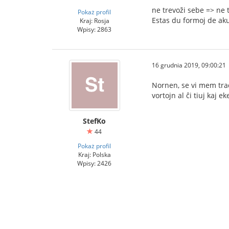
ne trevoži sebe => ne t
Pokaż profil
Estas du formoj de akuz
Kraj: Rosja
Wpisy: 2863
16 grudnia 2019, 09:00:21
Nornen, se vi mem tradu
vortojn al ĉi tiuj kaj 
StefKo
44
Pokaż profil
Kraj: Polska
Wpisy: 2426