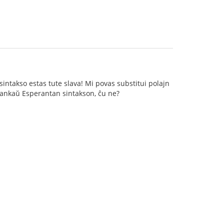
sintakso estas tute slava! Mi povas substitui polajn
as ankaŭ Esperantan sintakson, ĉu ne?