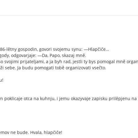
, 86-lětny gospodin, govori svojemu synu: —Hlapčiče…
gody, odgovarjaje: —Da, Papo, skazaj mně.
 svojimi prijateljami, a ja byh rad, jestli ty bys pomogal mně organ
ži sebe. Ja budu pomogati tobě organizovati vsečto.
u!
n poklicaje otca na kuhnju, i jemu okazyvaje zapisku prilěpjenu na 
mov ne bude. Hvala, hlapčiče!