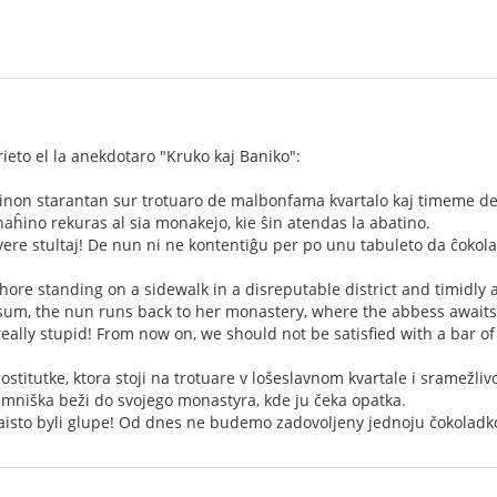
ieto el la anekdotaro "Kruko kaj Baniko":
non starantan sur trotuaro de malbonfama kvartalo kaj timeme de
ĥino rekuras al sia monakejo, kie ŝin atendas la abatino.
 vere stultaj! De nun ni ne kontentiĝu per po unu tabuleto da ĉoko
ore standing on a sidewalk in a disreputable district and timidly 
sum, the nun runs back to her monastery, where the abbess awaits
ally stupid! From now on, we should not be satisfied with a bar of
ostitutke, ktora stoji na trotuare v lošeslavnom kvartale i sramežliv
 mniška beži do svojego monastyra, kde ju čeka opatka.
isto byli glupe! Od dnes ne budemo zadovoljeny jednoju čokoladk