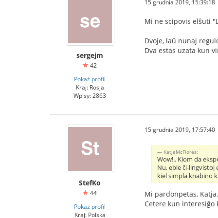
15 grudnia 2019, 15:39:18
Mi ne scipovis elŝuti "
Dvoje, laŭ nunaj regulo
Dva estas uzata kun vi
sergejm
42
Pokaż profil
Kraj: Rosja
Wpisy: 2863
15 grudnia 2019, 17:57:40
KatjaMcFlores:
Wow!.. Kiom da eksper
Nu, eble ĉi-lingvisto
kiel simpla knabino k
StefKo
44
Mi pardonpetas, Katja.
Cetere kun interesiĝo 
Pokaż profil
Kraj: Polska