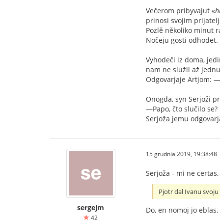
Večerom pribyvajut «
h
prinosi svojim prijatel
Pozlě několiko minut ra
Nočeju gosti odhodet.
Vyhodeči iz doma, jedi
nam ne služil až jednu
Odgovarjaje Artjom: —S
Onogda, syn Serjoži pri
—Papo, čto slučilo se?
Serjoža jemu odgovarja
15 grudnia 2019, 19:38:48
Serjoža - mi ne certas, 
Pjotr dal Ivanu svoju
sergejm
Do, en nomoj jo eblas.
42