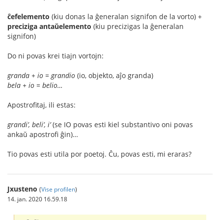
ĉefelemento
(kiu donas la ĝeneralan signifon de la vorto) +
preciziga antaŭelemento
(kiu precizigas la ĝeneralan
signifon)
Do ni povas krei tiajn vortojn:
granda + io = grandio
(io, objekto, aĵo granda)
bela + io = belio…
Apostrofitaj, ili estas:
grandi’, beli’, i’
(se IO povas esti kiel substantivo oni povas
ankaŭ apostrofi ĝin)…
Tio povas esti utila por poetoj. Ĉu, povas esti, mi eraras?
Jxusteno
(
Vise profilen
)
14. jan. 2020 16.59.18