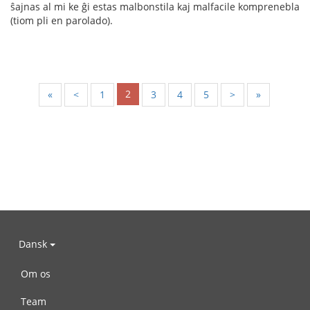
ŝajnas al mi ke ĝi estas malbonstila kaj malfacile komprenebla
(tiom pli en parolado).
2
«
<
1
3
4
5
>
»
Dansk
Om os
Team