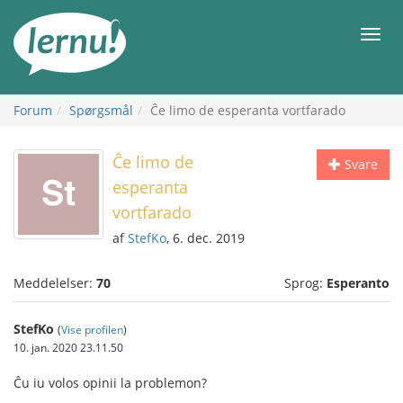
Til
indholdet
Men
Forum
Spørgsmål
Ĉe limo de esperanta vortfarado
Ĉe limo de
Svare
esperanta
vortfarado
af
StefKo
, 6. dec. 2019
Meddelelser:
70
Sprog:
Esperanto
StefKo
(
Vise profilen
)
10. jan. 2020 23.11.50
Ĉu iu volos opinii la problemon?