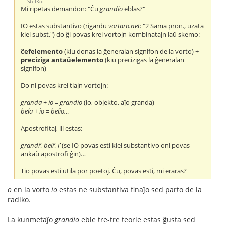
StefKo:
Mi ripetas demandon: "Ĉu
grandio
eblas?"
IO estas substantivo (rigardu
vortaro.net:
"2 Sama pron., uzata
kiel subst.") do ĝi povas krei vortojn kombinatajn laŭ skemo:
ĉefelemento
(kiu donas la ĝeneralan signifon de la vorto) +
preciziga antaŭelemento
(kiu precizigas la ĝeneralan
signifon)
Do ni povas krei tiajn vortojn:
granda + io = grandio
(io, objekto, aĵo granda)
bela + io = belio…
Apostrofitaj, ili estas:
grandi’, beli’, i’
(se IO povas esti kiel substantivo oni povas
ankaŭ apostrofi ĝin)…
Tio povas esti utila por poetoj. Ĉu, povas esti, mi eraras?
o
en la vorto
io
estas ne substantiva finaĵo sed parto de la
radiko.
La kunmetaĵo
grandio
eble tre-tre teorie estas ĝusta sed