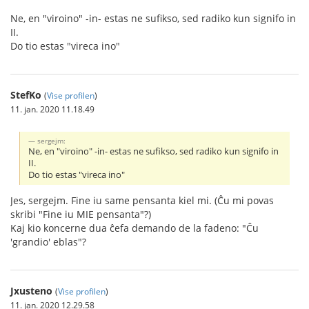
Ne, en "viroino" -in- estas ne sufikso, sed radiko kun signifo in
II.
Do tio estas "vireca ino"
StefKo
(
Vise profilen
)
11. jan. 2020 11.18.49
sergejm:
Ne, en "viroino" -in- estas ne sufikso, sed radiko kun signifo in
II.
Do tio estas "vireca ino"
Jes, sergejm. Fine iu same pensanta kiel mi. (Ĉu mi povas
skribi "Fine iu MIE pensanta"?)
Kaj kio koncerne dua ĉefa demando de la fadeno: "Ĉu
'grandio' eblas"?
Jxusteno
(
Vise profilen
)
11. jan. 2020 12.29.58