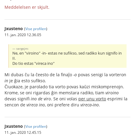
Meddelelsen er skjult.
Jxusteno
(
Vise profilen
)
11. jan. 2020 12.36.05
sergejm:
Ne, en "viroino" -in- estas ne sufikso, sed radiko kun signifo in
II.
Do tio estas "vireca ino"
Mi dubas ĉu la ĉeesto de la finaĵo
-o
povas senigi la vorteron
in
je ĝia esto sufikso.
Ĉiuokaze, je parolado tia vorto povas kaŭzi miskomprenojn.
Krome, se oni rigardas ĝin memstara radiko, tiam
viroino
devas signifi
ino de viro
. Se oni volas
per unu vorto
esprimi la
sencon de
vireca ino
, oni prefere diru
vireca-ino
.
Jxusteno
(
Vise profilen
)
11. jan. 2020 12.45.15