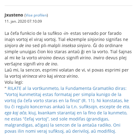
Jxusteno
(
Vise profilen
)
11. jan. 2020 07.10.09
La ĉefa funkcio de la sufikso
-in-
estas servado por farado
inajn vortoj el viraj vortoj. Tial ekzemple
sinjorino
signifas ne
sinjoro de ino
sed pli-malpli
inseksa sinjoro
. Ĝi do ordinare
simple unuigas ĉion kio staras antaŭ ĝi en la vorto. Tial ŝajnas
al mi ke la vorto
viroino
devus signifi
virino
.
Inviro
devus plej
verŝajne signifi
viro de ino
.
Laŭ mi, la sencon, esprimi volatan de vi, vi povas esprimi per
la vortoj
virineca viro
kaj
vireca virino
.
Volu legi:
"
RILATE al la vortkunmeto, la Fundamenta Gramatiko diras:
“Vortoj kunmetitaj estas formataj per simpla kunigo de la
vortoj (la ĉefa vorto staras en la fino)” (R. 11). Ni konstatas, ke
tiu ĉi regulo koncernas ankaŭ la t.n. sufiksojn, escepte de
eta,
ega kaj aĉa
, kiuj, kvankam starantaj en la fino de la kunmeto,
ne estas “ĉefaj vortoj”, sed sole modifas (grandigas,
malgrandigas, aĉigas) la sencon de la antaŭa radiko. Oni
povas ilin nomi veraj sufiksoj, aŭ deriviloj, aŭ modifiloj.