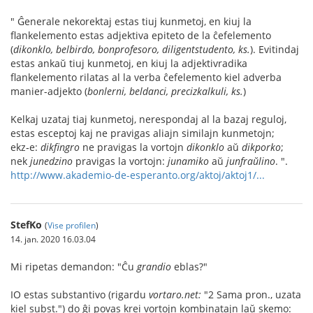
" Ĝenerale nekorektaj estas tiuj kunmetoj, en kiuj la
flankelemento estas adjektiva epiteto de la ĉefelemento
(
dikonklo, belbirdo, bonprofesoro, diligentstudento, ks.
). Evitindaj
estas ankaŭ tiuj kunmetoj, en kiuj la adjektivradika
flankelemento rilatas al la verba ĉefelemento kiel adverba
manier-adjekto (
bonlerni, beldanci, precizkalkuli, ks.
)
Kelkaj uzataj tiaj kunmetoj, nerespondaj al la bazaj reguloj,
estas esceptoj kaj ne pravigas aliajn similajn kunmetojn;
ekz‑e:
dikfingro
ne pravigas la vortojn
dikonklo
aŭ
dikporko
;
nek
junedzino
pravigas la vortojn:
junamiko
aŭ
junfraŭlino
. ".
http://www.akademio-de-esperanto.org/aktoj/aktoj1/...
StefKo
(
Vise profilen
)
14. jan. 2020 16.03.04
Mi ripetas demandon: "Ĉu
grandio
eblas?"
IO estas substantivo (rigardu
vortaro.net:
"2 Sama pron., uzata
kiel subst.") do ĝi povas krei vortojn kombinatajn laŭ skemo: