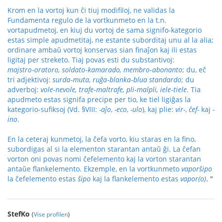
Krom en la vortoj kun ĉi tiuj modifiloj, ne validas la
Fundamenta regulo de la vortkunmeto en la t.n.
vortapudmetoj, en kiuj du vortoj de sama signifo-kategorio
estas simple apudmetitaj, ne estante suborditaj unu al la alia;
ordinare ambaŭ vortoj konservas sian finaĵon kaj ili estas
ligitaj per streketo. Tiaj povas esti du substantivoj:
majstro‑oratoro, soldato‑kamarado, membro‑abonanto
; du, eĉ
tri adjektivoj:
surda‑muta, ruĝa‑blanka‑blua standardo
; du
adverboj:
vole‑nevole, trafe‑maltrafe, pli‑malpli, iele‑tiele
. Tia
apudmeto estas signifa precipe per tio, ke tiel ligiĝas la
kategorio-sufiksoj (Vd. §VIII:
-aĵo
,
-eco
,
-ulo
), kaj plie:
vir-
,
ĉef-
kaj
-
ino
.
En la ceteraj kunmetoj, la ĉefa vorto, kiu staras en la fino,
subordigas al si la elementon starantan antaŭ ĝi. La ĉefan
vorton oni povas nomi ĉefelemento kaj la vorton starantan
antaŭe flankelemento. Ekzemple, en la vortkunmeto
vaporŝipo
la ĉefelemento estas
ŝipo
kaj la flankelemento estas
vapor(o)
. "
StefKo
(
Vise profilen
)