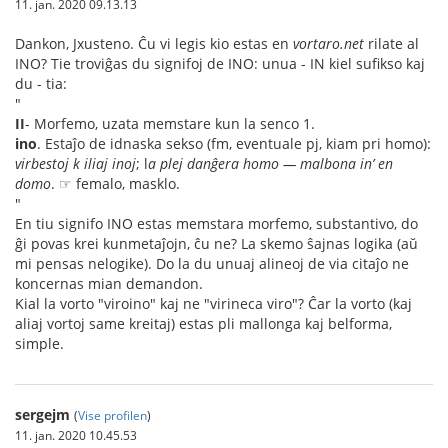
11. jan. 2020 09.13.13
Dankon, Jxusteno. Ĉu vi legis kio estas en
vortaro.net
rilate al
INO? Tie troviĝas du signifoj de INO: unua - IN kiel sufikso kaj
du - tia:
"
II
- Morfemo, uzata memstare kun la senco 1.
ino
. Estaĵo de idnaska sekso (fm, eventuale pj, kiam pri homo):
virbestoj k iliaj inoj
; l
a plej danĝera homo — malbona in’ en
domo
. ☞ femalo, masklo.
"
En tiu signifo INO estas memstara morfemo, substantivo, do
ĝi povas krei kunmetaĵojn, ĉu ne? La skemo ŝajnas logika (aŭ
mi pensas nelogike). Do la du unuaj alineoj de via citaĵo ne
koncernas mian demandon.
Kial la vorto "viroino" kaj ne "virineca viro"? Ĉar la vorto (kaj
aliaj vortoj same kreitaj) estas pli mallonga kaj belforma,
simple.
sergejm
(
Vise profilen
)
11. jan. 2020 10.45.53