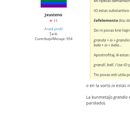
Mi ripetas demando
IO estas substantivo
Jxusteno
ĉefelemento
(kiu do
11
Arată profil
Do ni povas krei tiajn
Țară:
Contribuții/Mesaje: 954
granda + io = grandio
bela + io = belio…
Apostrofitaj, ili estas:
grandi’, beli’, i’
(se IO 
Tio povas esti utila p
o
en la vorto
io
estas n
La kunmetaĵo
grandio
e
parolado).