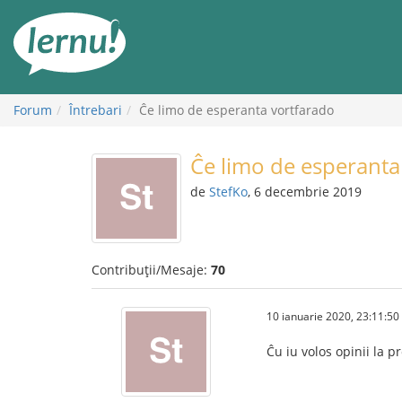
Mergi
la
conținut
Forum
Întrebari
Ĉe limo de esperanta vortfarado
Ĉe limo de esperanta
de
StefKo
, 6 decembrie 2019
Contribuții/Mesaje:
70
10 ianuarie 2020, 23:11:50
Ĉu iu volos opinii la 