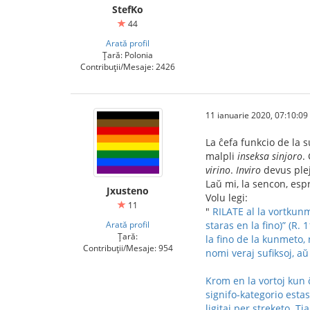
StefKo
44
Arată profil
Țară: Polonia
Contribuții/Mesaje: 2426
11 ianuarie 2020, 07:10:09
La ĉefa funkcio de la 
malpli
inseksa sinjoro
.
virino
.
Inviro
devus plej
Laŭ mi, la sencon, espr
Jxusteno
Volu legi:
11
"
RILATE al la vortkunm
Arată profil
staras en la fino)” (R.
Țară:
la fino de la kunmeto, 
Contribuții/Mesaje: 954
nomi veraj sufiksoj, aŭ 
Krom en la vortoj kun 
signifo-kategorio estas
ligitaj per streketo. T