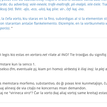
dardo
; du adverboj:
vole‑nevole, trafe‑maltrafe, pli‑malpli, iele‑tiele
. Ti
iksoj (Vd. §VIII:
-aĵo
,
-eco
,
-ulo
), kaj plie:
vir-
,
ĉef-
kaj
-ino
.
 la ĉefa vorto, kiu staras en la fino, subordigas al si la elementon
rton starantan antaŭe flankelemento. Ekzemple, en la vortkunmeto
por(o)
. "
i legis kio estas en
vortaro.net
rilate al INO? Tie troviĝas du signifoj 
mstare kun la senco 1.
 sekso (fm, eventuale pj, kiam pri homo):
virbestoj k iliaj inoj
; l
a plej
as memstara morfemo, substantivo, do ĝi povas krei kunmetaĵojn, ĉ
uaj alineoj de via citaĵo ne koncernas mian demandon.
kaj ne "virineca viro"? Ĉar la vorto (kaj aliaj vortoj same kreitaj) es