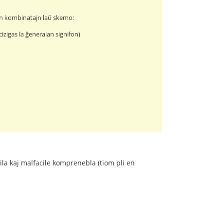
ojn kombinatajn laŭ skemo:
cizigas la ĝeneralan signifon)
ila kaj malfacile komprenebla (tiom pli en