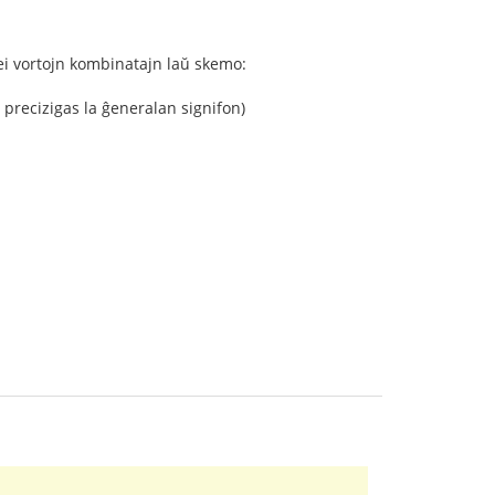
rei vortojn kombinatajn laŭ skemo:
 precizigas la ĝeneralan signifon)