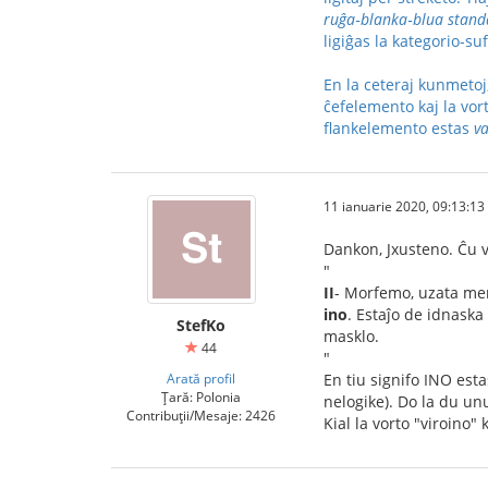
ruĝa‑blanka‑blua stan
ligiĝas la kategorio-suf
En la ceteraj kunmetoj,
ĉefelemento kaj la vo
flankelemento estas
va
11 ianuarie 2020, 09:13:13
Dankon, Jxusteno. Ĉu v
"
II
- Morfemo, uzata me
ino
. Estaĵo de idnaska
StefKo
masklo.
44
"
Arată profil
En tiu signifo INO est
Țară: Polonia
nelogike). Do la du un
Contribuții/Mesaje: 2426
Kial la vorto "viroino" 