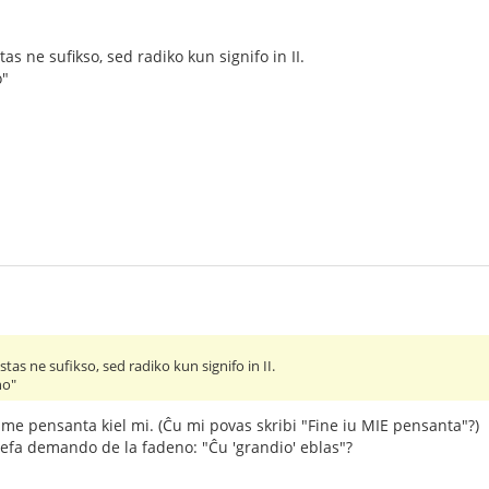
tas ne sufikso, sed radiko kun signifo in II.
o"
estas ne sufikso, sed radiko kun signifo in II.
no"
same pensanta kiel mi. (Ĉu mi povas skribi "Fine iu MIE pensanta"?)
ĉefa demando de la fadeno: "Ĉu 'grandio' eblas"?