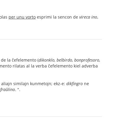
volas
per unu vorto
esprimi la sencon de
vireca ino
,
 de la ĉefelemento (
dikonklo, belbirdo, bonprofesoro,
lemento rilatas al la verba ĉefelemento kiel adverba
s aliajn similajn kunmetojn; ekz‑e:
dikfingro
ne
nfraŭlino
. ".