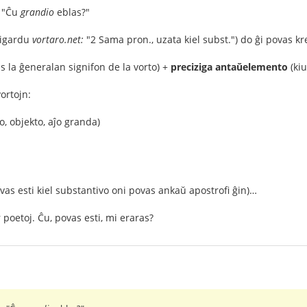
 "Ĉu
grandio
eblas?"
rigardu
vortaro.net:
"2 Sama pron., uzata kiel subst.") do ĝi povas k
s la ĝeneralan signifon de la vorto) +
preciziga antaŭelemento
(kiu
vortojn:
o, objekto, aĵo granda)
vas esti kiel substantivo oni povas ankaŭ apostrofi ĝin)…
r poetoj. Ĉu, povas esti, mi eraras?