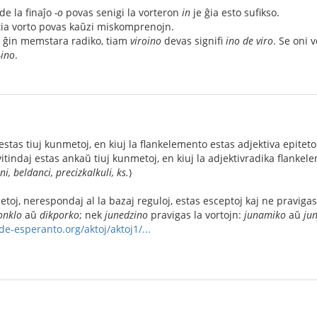
de la finaĵo
-o
povas senigi la vorteron
in
je ĝia esto sufikso.
tia vorto povas kaŭzi miskomprenojn.
s ĝin memstara radiko, tiam
viroino
devas signifi
ino de viro
. Se oni 
-ino
.
estas tiuj kunmetoj, en kiuj la flankelemento estas adjektiva epiteto
Evitindaj estas ankaŭ tiuj kunmetoj, en kiuj la adjektivradika flanke
ni, beldanci, precizkalkuli, ks.
)
etoj, nerespondaj al la bazaj reguloj, estas esceptoj kaj ne praviga
onklo
aŭ
dikporko
; nek
junedzino
pravigas la vortojn:
junamiko
aŭ
ju
e-esperanto.org/aktoj/aktoj1/...