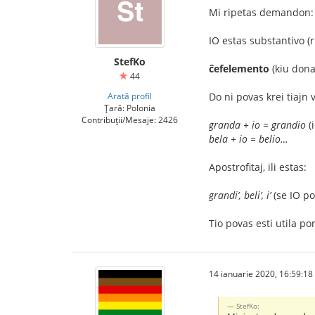
Mi ripetas demandon:
IO estas substantivo (
StefKo
ĉefelemento
(kiu dona
44
Arată profil
Do ni povas krei tiajn 
Țară: Polonia
Contribuții/Mesaje: 2426
granda + io = grandio
(i
bela + io = belio…
Apostrofitaj, ili estas:
grandi’, beli’, i’
(se IO po
Tio povas esti utila po
14 ianuarie 2020, 16:59:18
StefKo: