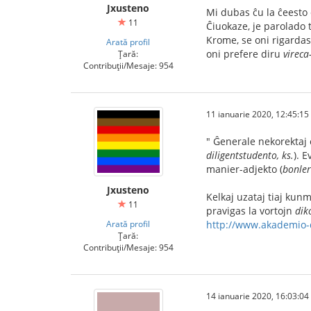
Jxusteno
Mi dubas ĉu la ĉeesto 
11
Ĉiuokaze, je parolado 
Krome, se oni rigarda
Arată profil
oni prefere diru
vireca
Țară:
Contribuții/Mesaje: 954
11 ianuarie 2020, 12:45:15
" Ĝenerale nekorektaj 
diligentstudento, ks.
). 
manier-adjekto (
bonler
Jxusteno
Kelkaj uzataj tiaj kunm
11
pravigas la vortojn
dik
Arată profil
http://www.akademio-d
Țară:
Contribuții/Mesaje: 954
14 ianuarie 2020, 16:03:04