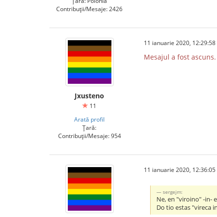
Țară: Polonia
Contribuții/Mesaje: 2426
11 ianuarie 2020, 12:29:58
Mesajul a fost ascuns.
Jxusteno
11
Arată profil
Țară:
Contribuții/Mesaje: 954
11 ianuarie 2020, 12:36:05
sergejm:
Ne, en "viroino" -in- 
Do tio estas "vireca i