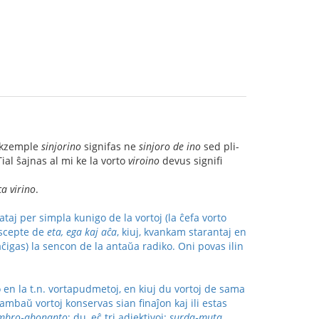
 ekzemple
sinjorino
signifas ne
sinjoro de ino
sed pli-
ial ŝajnas al mi ke la vorto
viroino
devus signifi
ca virino
.
aj per simpla kunigo de la vortoj (la ĉefa vorto
 escepte de
eta, ega kaj aĉa
, kiuj, kvankam starantaj en
aĉigas) la sencon de la antaŭa radiko. Oni povas ilin
 en la t.n. vortapudmetoj, en kiuj du vortoj de sama
ambaŭ vortoj konservas sian finaĵon kaj ili estas
embro‑abonanto
; du, eĉ tri adjektivoj:
surda‑muta,