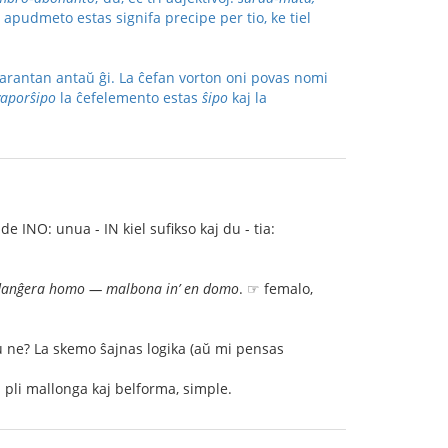
a apudmeto estas signifa precipe per tio, ke tiel
 starantan antaŭ ĝi. La ĉefan vorton oni povas nomi
vaporŝipo
la ĉefelemento estas
ŝipo
kaj la
de INO: unua - IN kiel sufikso kaj du - tia:
 danĝera homo — malbona in’ en domo
. ☞ femalo,
u ne? La skemo ŝajnas logika (aŭ mi pensas
tas pli mallonga kaj belforma, simple.