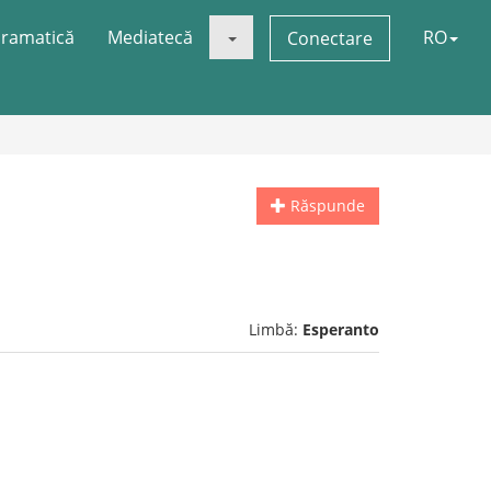
ramatică
Mediatecă
RO
Conectare
Răspunde
Limbă:
Esperanto