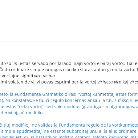
sufikso
-in-
estas servado por farado inajn vortoj el viraj vortoj. Tial
 Ĝi do ordinare simple unuigas ĉion kio staras antaŭ ĝi en la vorto. T
 verŝajne signifi
viro de ino
.
imi volatan de vi, vi povas esprimi per la vortoj
virineca viro
kaj
vire
eto, la Fundamenta Gramatiko diras: “Vortoj kunmetitaj estas format
 11). Ni konstatas, ke tiu ĉi regulo koncernas ankaŭ la t.n. sufiksojn,
ne estas “ĉefaj vortoj”, sed sole modifas (grandigas, malgrandigas, 
deriviloj, aŭ modifiloj.
ĉi tiuj modifiloj, ne validas la Fundamenta regulo de la vortkunmeto
 simple apudmetitaj, ne estante suborditaj unu al la alia; ordinare 
iaj povas esti du substantivoj:
majstro‑oratoro, soldato‑kamarado, m