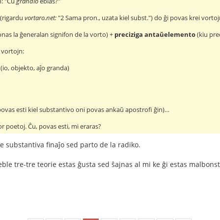
n: "Ĉu
grandio
eblas?"
 (rigardu
vortaro.net:
"2 Sama pron., uzata kiel subst.") do ĝi povas krei vort
nas la ĝeneralan signifon de la vorto) +
preciziga antaŭelemento
(kiu pre
 vortojn:
(io, objekto, aĵo granda)
povas esti kiel substantivo oni povas ankaŭ apostrofi ĝin)…
or poetoj. Ĉu, povas esti, mi eraras?
e substantiva finaĵo sed parto de la radiko.
ble tre-tre teorie estas ĝusta sed ŝajnas al mi ke ĝi estas malbonst