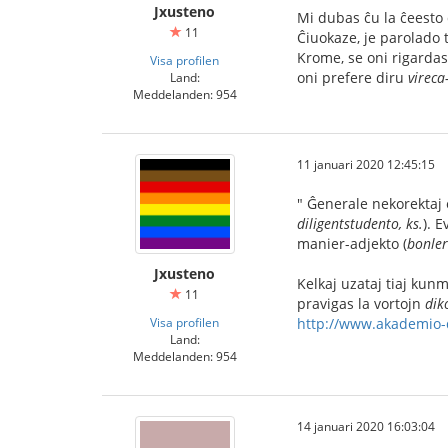
Jxusteno
Mi dubas ĉu la ĉeesto 
11
Ĉiuokaze, je parolado 
Krome, se oni rigarda
Visa profilen
oni prefere diru
vireca
Land:
Meddelanden: 954
11 januari 2020 12:45:15
" Ĝenerale nekorektaj 
diligentstudento, ks.
). 
manier-adjekto (
bonler
Jxusteno
Kelkaj uzataj tiaj kunm
11
pravigas la vortojn
dik
Visa profilen
http://www.akademio-d
Land:
Meddelanden: 954
14 januari 2020 16:03:04