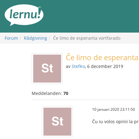
Till
sidans
innehåll
Forum
Rådgivning
Ĉe limo de esperanta vortfarado
Ĉe limo de esperanta
av
StefKo
, 6 december 2019
Meddelanden:
70
10 januari 2020 23:11:50
Ĉu iu volos opinii la 