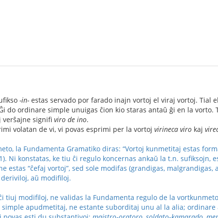
sufikso
-in-
estas servado por farado inajn vortoj el viraj vortoj. Tial
 Ĝi do ordinare simple unuigas ĉion kio staras antaŭ ĝi en la vorto. T
 verŝajne signifi
viro de ino
.
imi volatan de vi, vi povas esprimi per la vortoj
virineca viro
kaj
vire
eto, la Fundamenta Gramatiko diras: “Vortoj kunmetitaj estas format
 11). Ni konstatas, ke tiu ĉi regulo koncernas ankaŭ la t.n. sufiksojn,
ne estas “ĉefaj vortoj”, sed sole modifas (grandigas, malgrandigas, 
deriviloj, aŭ modifiloj.
ĉi tiuj modifiloj, ne validas la Fundamenta regulo de la vortkunmeto
 simple apudmetitaj, ne estante suborditaj unu al la alia; ordinare 
iaj povas esti du substantivoj:
majstro‑oratoro, soldato‑kamarado, m