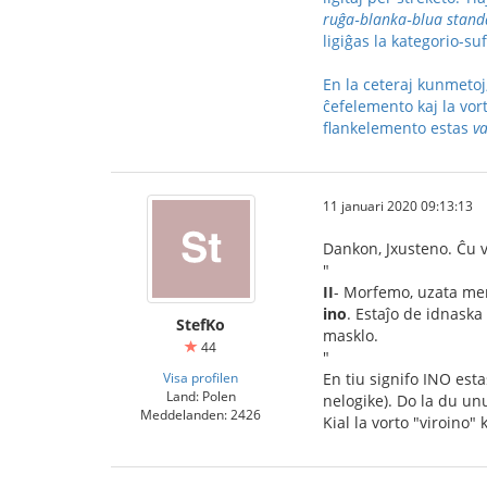
ruĝa‑blanka‑blua stan
ligiĝas la kategorio-suf
En la ceteraj kunmetoj,
ĉefelemento kaj la vo
flankelemento estas
va
11 januari 2020 09:13:13
Dankon, Jxusteno. Ĉu v
"
II
- Morfemo, uzata me
ino
. Estaĵo de idnaska
StefKo
masklo.
44
"
Visa profilen
En tiu signifo INO est
Land: Polen
nelogike). Do la du un
Meddelanden: 2426
Kial la vorto "viroino" 