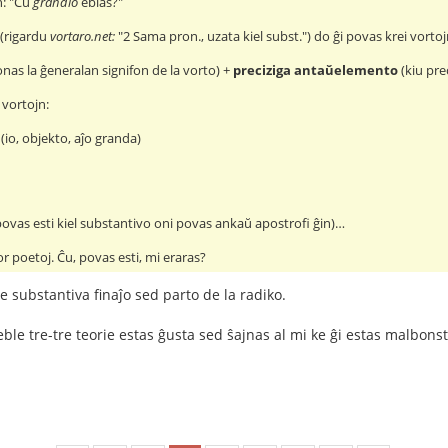
n: "Ĉu
grandio
eblas?"
 (rigardu
vortaro.net:
"2 Sama pron., uzata kiel subst.") do ĝi povas krei vort
nas la ĝeneralan signifon de la vorto) +
preciziga antaŭelemento
(kiu pre
 vortojn:
(io, objekto, aĵo granda)
povas esti kiel substantivo oni povas ankaŭ apostrofi ĝin)…
or poetoj. Ĉu, povas esti, mi eraras?
e substantiva finaĵo sed parto de la radiko.
ble tre-tre teorie estas ĝusta sed ŝajnas al mi ke ĝi estas malbonst