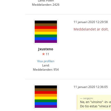
Land: Polen
Meddelanden: 2426
11 januari 2020 12:29:58
Meddelandet är dolt.
Jxusteno
11
Visa profilen
Land:
Meddelanden: 954
11 januari 2020 12:36:05
sergejm:
Ne, en "viroino" -in- 
Do tio estas "vireca i