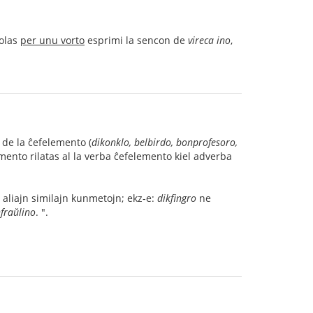
volas
per unu vorto
esprimi la sencon de
vireca ino
,
 de la ĉefelemento (
dikonklo, belbirdo, bonprofesoro,
lemento rilatas al la verba ĉefelemento kiel adverba
s aliajn similajn kunmetojn; ekz‑e:
dikfingro
ne
nfraŭlino
. ".