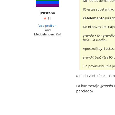
Mi ripetas demando
IO estas substantivo
Jxusteno
ĉefelemento
(kiu do
11
Visa profilen
Do ni povas krei tiajn
Land:
Meddelanden: 954
granda + io = grandio
bela + io = belio…
Apostrofitaj, ili estas:
grandi’, beli’, i’
(se IO 
Tio povas esti utila p
o
en la vorto
io
estas n
La kunmetaĵo
grandio
e
parolado).