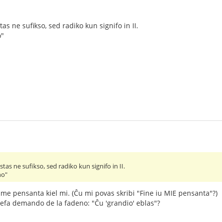
tas ne sufikso, sed radiko kun signifo in II.
o"
estas ne sufikso, sed radiko kun signifo in II.
no"
same pensanta kiel mi. (Ĉu mi povas skribi "Fine iu MIE pensanta"?)
ĉefa demando de la fadeno: "Ĉu 'grandio' eblas"?