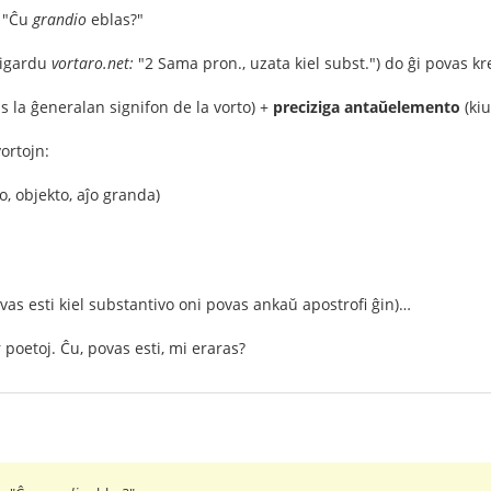
 "Ĉu
grandio
eblas?"
rigardu
vortaro.net:
"2 Sama pron., uzata kiel subst.") do ĝi povas k
s la ĝeneralan signifon de la vorto) +
preciziga antaŭelemento
(kiu
vortojn:
o, objekto, aĵo granda)
vas esti kiel substantivo oni povas ankaŭ apostrofi ĝin)…
r poetoj. Ĉu, povas esti, mi eraras?