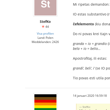
Mi ripetas demandon:
IO estas substantivo (
StefKo
ĉefelemento
(kiu dona
44
Visa profilen
Do ni povas krei tiajn 
Land: Polen
Meddelanden: 2426
granda + io = grandio
(i
bela + io = belio…
Apostrofitaj, ili estas:
grandi’, beli’, i’
(se IO po
Tio povas esti utila po
14 januari 2020 16:59:18
StefKo: