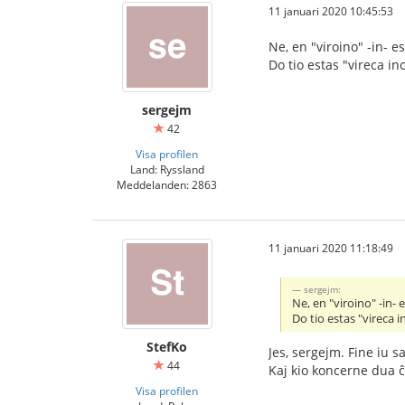
11 januari 2020 10:45:53
Ne, en "viroino" -in- es
Do tio estas "vireca in
sergejm
42
Visa profilen
Land: Ryssland
Meddelanden: 2863
11 januari 2020 11:18:49
sergejm:
Ne, en "viroino" -in- 
Do tio estas "vireca i
StefKo
Jes, sergejm. Fine iu 
44
Kaj kio koncerne dua 
Visa profilen