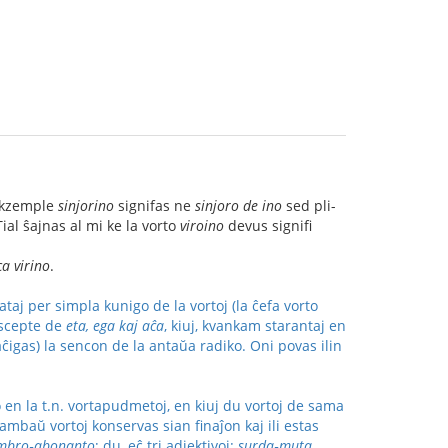
 ekzemple
sinjorino
signifas ne
sinjoro de ino
sed pli-
ial ŝajnas al mi ke la vorto
viroino
devus signifi
ca virino
.
aj per simpla kunigo de la vortoj (la ĉefa vorto
 escepte de
eta, ega kaj aĉa
, kiuj, kvankam starantaj en
aĉigas) la sencon de la antaŭa radiko. Oni povas ilin
 en la t.n. vortapudmetoj, en kiuj du vortoj de sama
ambaŭ vortoj konservas sian finaĵon kaj ili estas
embro‑abonanto
; du, eĉ tri adjektivoj:
surda‑muta,