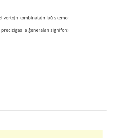
rei vortojn kombinatajn laŭ skemo:
 precizigas la ĝeneralan signifon)