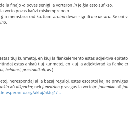
de la finaĵo
-o
povas senigi la vorteron
in
je ĝia esto sufikso.
tia vorto povas kaŭzi miskomprenojn.
s ĝin memstara radiko, tiam
viroino
devas signifi
ino de viro
. Se oni 
-ino
.
estas tiuj kunmetoj, en kiuj la flankelemento estas adjektiva epiteto
Evitindaj estas ankaŭ tiuj kunmetoj, en kiuj la adjektivradika flanke
ni, beldanci, precizkalkuli, ks.
)
etoj, nerespondaj al la bazaj reguloj, estas esceptoj kaj ne praviga
onklo
aŭ
dikporko
; nek
junedzino
pravigas la vortojn:
junamiko
aŭ
ju
e-esperanto.org/aktoj/aktoj1/...