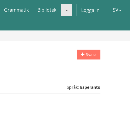
Grammatik
Bibliotek
SV
Logga in
Svara
Språk:
Esperanto