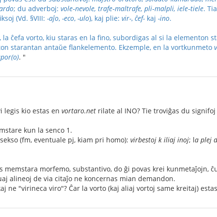
dardo
; du adverboj:
vole‑nevole, trafe‑maltrafe, pli‑malpli, iele‑tiele
. Ti
iksoj (Vd. §VIII:
-aĵo
,
-eco
,
-ulo
), kaj plie:
vir-
,
ĉef-
kaj
-ino
.
 la ĉefa vorto, kiu staras en la fino, subordigas al si la elementon
rton starantan antaŭe flankelemento. Ekzemple, en la vortkunmeto
por(o)
. "
i legis kio estas en
vortaro.net
rilate al INO? Tie troviĝas du signifoj 
mstare kun la senco 1.
 sekso (fm, eventuale pj, kiam pri homo):
virbestoj k iliaj inoj
; l
a plej
as memstara morfemo, substantivo, do ĝi povas krei kunmetaĵojn, ĉ
uaj alineoj de via citaĵo ne koncernas mian demandon.
kaj ne "virineca viro"? Ĉar la vorto (kaj aliaj vortoj same kreitaj) es