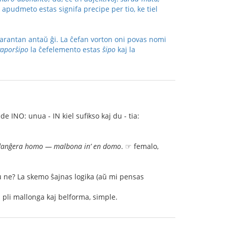
a apudmeto estas signifa precipe per tio, ke tiel
 starantan antaŭ ĝi. La ĉefan vorton oni povas nomi
vaporŝipo
la ĉefelemento estas
ŝipo
kaj la
de INO: unua - IN kiel sufikso kaj du - tia:
 danĝera homo — malbona in’ en domo
. ☞ femalo,
u ne? La skemo ŝajnas logika (aŭ mi pensas
tas pli mallonga kaj belforma, simple.