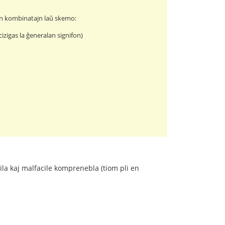
ojn kombinatajn laŭ skemo:
cizigas la ĝeneralan signifon)
ila kaj malfacile komprenebla (tiom pli en