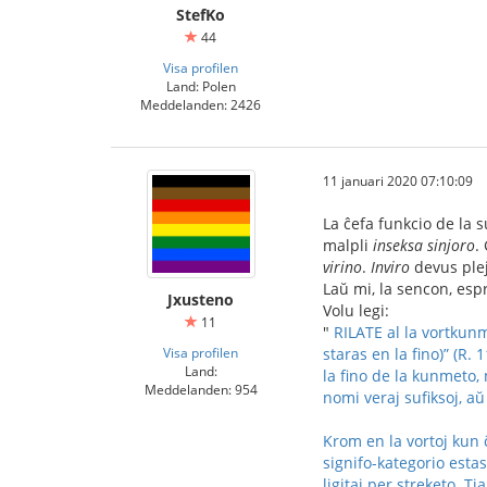
StefKo
44
Visa profilen
Land: Polen
Meddelanden: 2426
11 januari 2020 07:10:09
La ĉefa funkcio de la 
malpli
inseksa sinjoro
.
virino
.
Inviro
devus plej
Laŭ mi, la sencon, espr
Jxusteno
Volu legi:
11
"
RILATE al la vortkunm
Visa profilen
staras en la fino)” (R.
Land:
la fino de la kunmeto, 
Meddelanden: 954
nomi veraj sufiksoj, aŭ 
Krom en la vortoj kun 
signifo-kategorio estas
ligitaj per streketo. T