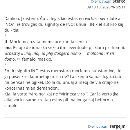
StefKo
(
הצגת פרופיל
)
11 בינואר 2020, 09:13:13
Dankon, Jxusteno. Ĉu vi legis kio estas en
vortaro.net
rilate al
INO? Tie troviĝas du signifoj de INO: unua - IN kiel sufikso kaj
du - tia:
"
II
- Morfemo, uzata memstare kun la senco 1.
ino
. Estaĵo de idnaska sekso (fm, eventuale pj, kiam pri homo):
virbestoj k iliaj inoj
; l
a plej danĝera homo — malbona in’ en
domo
. ☞ femalo, masklo.
"
En tiu signifo INO estas memstara morfemo, substantivo, do
ĝi povas krei kunmetaĵojn, ĉu ne? La skemo ŝajnas logika (aŭ
mi pensas nelogike). Do la du unuaj alineoj de via citaĵo ne
koncernas mian demandon.
Kial la vorto "viroino" kaj ne "virineca viro"? Ĉar la vorto (kaj
aliaj vortoj same kreitaj) estas pli mallonga kaj belforma,
simple.
sergejm
(
הצגת פרופיל
)