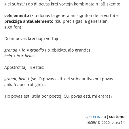
kiel subst.") do ĝi povas krei vortojn kombinatajn laŭ skemo:
ĉefelemento
(kiu donas la ĝeneralan signifon de la vorto) +
preciziga antaŭelemento
(kiu precizigas la ĝeneralan
signifon)
Do ni povas krei tiajn vortojn:
granda + io = grandio
(io, objekto, aĵo granda)
bela + io = belio…
Apostrofitaj, ili estas:
grandi’, beli’, i’
(se IO povas esti kiel substantivo oni povas
ankaŭ apostrofi ĝin)…
Tio povas esti utila por poetoj. Ĉu, povas esti, mi eraras?
Jxusteno
(
הצגת פרופיל
)
14 בינואר 2020, 16:59:18