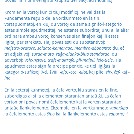
povas ilin nomi veraj sufiksoj, aŭ deriviloj, aŭ modifiloj.
Krom en la vortoj kun ĉi tiuj modifiloj, ne validas la
Fundamenta regulo de la vortkunmeto en la t.n.
vortapudmetoj, en kiuj du vortoj de sama signifo-kategorio
estas simple apudmetitaj, ne estante suborditaj unu al la alia;
ordinare ambaŭ vortoj konservas sian finaĵon kaj ili estas
ligitaj per streketo. Tiaj povas esti du substantivoj:
majstro‑oratoro, soldato‑kamarado, membro‑abonanto
; du, eĉ
tri adjektivoj:
surda‑muta, ruĝa‑blanka‑blua standardo
; du
adverboj:
vole‑nevole, trafe‑maltrafe, pli‑malpli, iele‑tiele
. Tia
apudmeto estas signifa precipe per tio, ke tiel ligiĝas la
kategorio-sufiksoj (Vd. §VIII:
-aĵo
,
-eco
,
-ulo
), kaj plie:
vir-
,
ĉef-
kaj
-
ino
.
En la ceteraj kunmetoj, la ĉefa vorto, kiu staras en la fino,
subordigas al si la elementon starantan antaŭ ĝi. La ĉefan
vorton oni povas nomi ĉefelemento kaj la vorton starantan
antaŭe flankelemento. Ekzemple, en la vortkunmeto
vaporŝipo
la ĉefelemento estas
ŝipo
kaj la flankelemento estas
vapor(o)
. "