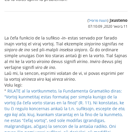
Jxusteno
(
הצגת פרופיל
)
11 בינואר 2020, 07:10:09
La ĉefa funkcio de la sufikso
-in-
estas servado por farado
inajn vortoj el viraj vortoj. Tial ekzemple
sinjorino
signifas ne
sinjoro de ino
sed pli-malpli
inseksa sinjoro
. Ĝi do ordinare
simple unuigas ĉion kio staras antaŭ ĝi en la vorto. Tial ŝajnas
al mi ke la vorto
viroino
devus signifi
virino
.
Inviro
devus plej
verŝajne signifi
viro de ino
.
Laŭ mi, la sencon, esprimi volatan de vi, vi povas esprimi per
la vortoj
virineca viro
kaj
vireca virino
.
Volu legi:
"
RILATE al la vortkunmeto, la Fundamenta Gramatiko diras:
“Vortoj kunmetitaj estas formataj per simpla kunigo de la
vortoj (la ĉefa vorto staras en la fino)” (R. 11). Ni konstatas, ke
tiu ĉi regulo koncernas ankaŭ la t.n. sufiksojn, escepte de
eta,
ega kaj aĉa
, kiuj, kvankam starantaj en la fino de la kunmeto,
ne estas “ĉefaj vortoj”, sed sole modifas (grandigas,
malgrandigas, aĉigas) la sencon de la antaŭa radiko. Oni