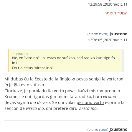
11 בינואר 2020, 12:29:58
המסר הוסתר
Jxusteno
(
הצגת פרופיל
)
11 בינואר 2020, 12:36:05
sergejm:
Ne, en "viroino" -in- estas ne sufikso, sed radiko kun signifo
in II.
Do tio estas "vireca ino"
Mi dubas ĉu la ĉeesto de la finaĵo
-o
povas senigi la vorteron
in
je ĝia esto sufikso.
Ĉiuokaze, je parolado tia vorto povas kaŭzi miskomprenojn.
Krome, se oni rigardas ĝin memstara radiko, tiam
viroino
devas signifi
ino de viro
. Se oni volas
per unu vorto
esprimi la
sencon de
vireca ino
, oni prefere diru
vireca-ino
.
Jxusteno
(
הצגת פרופיל
)