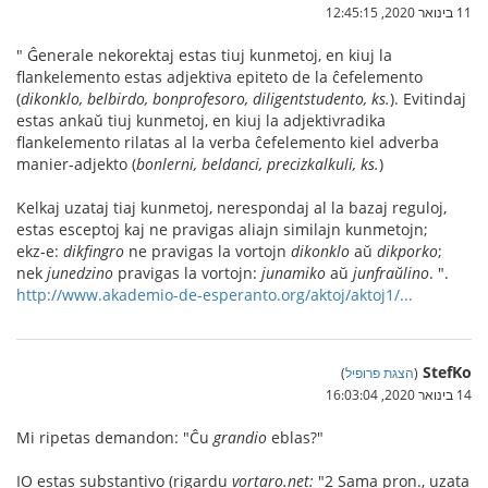
11 בינואר 2020, 12:45:15
" Ĝenerale nekorektaj estas tiuj kunmetoj, en kiuj la
flankelemento estas adjektiva epiteto de la ĉefelemento
(
dikonklo, belbirdo, bonprofesoro, diligentstudento, ks.
). Evitindaj
estas ankaŭ tiuj kunmetoj, en kiuj la adjektivradika
flankelemento rilatas al la verba ĉefelemento kiel adverba
manier-adjekto (
bonlerni, beldanci, precizkalkuli, ks.
)
Kelkaj uzataj tiaj kunmetoj, nerespondaj al la bazaj reguloj,
estas esceptoj kaj ne pravigas aliajn similajn kunmetojn;
ekz‑e:
dikfingro
ne pravigas la vortojn
dikonklo
aŭ
dikporko
;
nek
junedzino
pravigas la vortojn:
junamiko
aŭ
junfraŭlino
. ".
http://www.akademio-de-esperanto.org/aktoj/aktoj1/...
StefKo
(
הצגת פרופיל
)
14 בינואר 2020, 16:03:04
Mi ripetas demandon: "Ĉu
grandio
eblas?"
IO estas substantivo (rigardu
vortaro.net:
"2 Sama pron., uzata