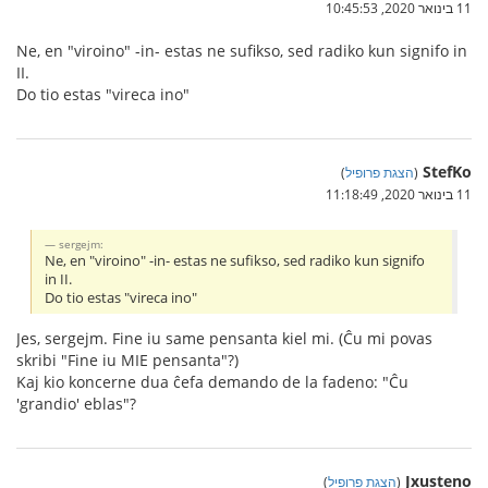
11 בינואר 2020, 10:45:53
Ne, en "viroino" -in- estas ne sufikso, sed radiko kun signifo in
II.
Do tio estas "vireca ino"
StefKo
(
הצגת פרופיל
)
11 בינואר 2020, 11:18:49
sergejm:
Ne, en "viroino" -in- estas ne sufikso, sed radiko kun signifo
in II.
Do tio estas "vireca ino"
Jes, sergejm. Fine iu same pensanta kiel mi. (Ĉu mi povas
skribi "Fine iu MIE pensanta"?)
Kaj kio koncerne dua ĉefa demando de la fadeno: "Ĉu
'grandio' eblas"?
Jxusteno
(
הצגת פרופיל
)