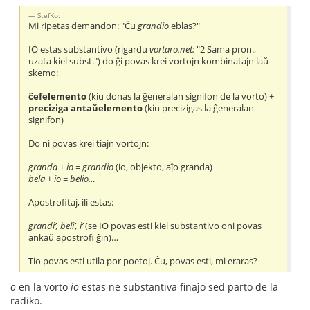
StefKo:
Mi ripetas demandon: "Ĉu
grandio
eblas?"
IO estas substantivo (rigardu
vortaro.net:
"2 Sama pron.,
uzata kiel subst.") do ĝi povas krei vortojn kombinatajn laŭ
skemo:
ĉefelemento
(kiu donas la ĝeneralan signifon de la vorto) +
preciziga antaŭelemento
(kiu precizigas la ĝeneralan
signifon)
Do ni povas krei tiajn vortojn:
granda + io = grandio
(io, objekto, aĵo granda)
bela + io = belio…
Apostrofitaj, ili estas:
grandi’, beli’, i’
(se IO povas esti kiel substantivo oni povas
ankaŭ apostrofi ĝin)…
Tio povas esti utila por poetoj. Ĉu, povas esti, mi eraras?
o
en la vorto
io
estas ne substantiva finaĵo sed parto de la
radiko.