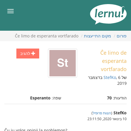
תוכן
עניינים
תפריט
פורום
מקום התייעצות
Ĉe limo de esperanta vortfarado
Ĉe limo de
להגיב
esperanta
vortfarado
של
StefKo
, 6 בדצמבר
2019
הודעות:
70
שפה:
Esperanto
StefKo
(
הצגת פרופיל
)
10 בינואר 2020, 23:11:50
Ĉu iu volos opinii la problemon?