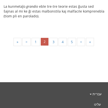
La kunmetaĵo
grandio
eble tre-tre teorie estas ĝusta sed
ŝajnas al mi ke ĝi estas malbonstila kaj malfacile komprenebla
(tiom pli en parolado).
2
«
<
1
3
4
5
>
»
עברית
עלינו