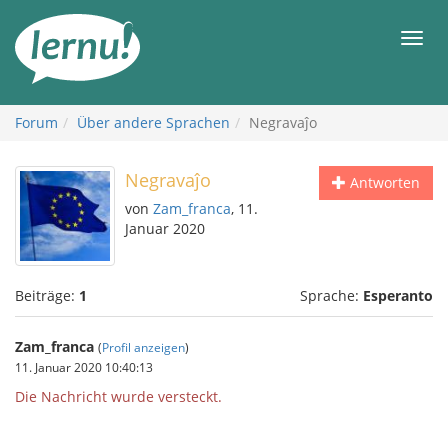
Zum
Inhalt
Men
Forum
Über andere Sprachen
Negravaĵo
Negravaĵo
Antworten
von
Zam_franca
, 11.
Januar 2020
Beiträge:
1
Sprache:
Esperanto
Zam_franca
(
Profil anzeigen
)
11. Januar 2020 10:40:13
Die Nachricht wurde versteckt.