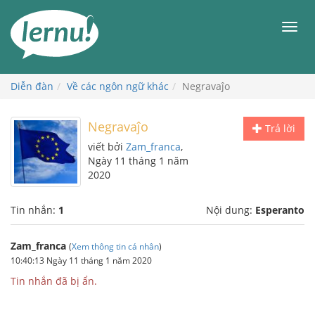
Đi
đến
Men
phần
nội
dung
Diễn đàn
Về các ngôn ngữ khác
Negravaĵo
Negravaĵo
Trả lời
viết bởi
Zam_franca
,
Ngày 11 tháng 1 năm
2020
Tin nhắn:
1
Nội dung:
Esperanto
Zam_franca
(
Xem thông tin cá nhân
)
10:40:13 Ngày 11 tháng 1 năm 2020
Tin nhắn đã bị ẩn.