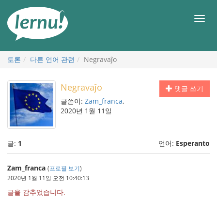
본
문
메
으
뉴
로
토론
다른 언어 관련
Negravaĵo
Negravaĵo
댓글 쓰기
글쓴이:
Zam_franca
,
2020년 1월 11일
글:
1
언어:
Esperanto
Zam_franca
(
프로필 보기
)
2020년 1월 11일 오전 10:40:13
글을 감추었습니다.