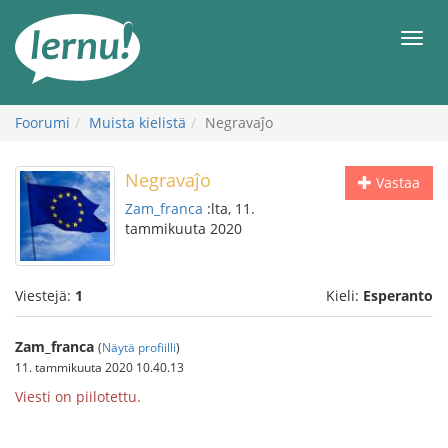
Tästä
sisältöön
Men
Foorumi
Muista kielistä
Negravaĵo
Negravaĵo
Vastaa
Zam_franca
:lta, 11.
tammikuuta 2020
Viestejä:
1
Kieli:
Esperanto
Zam_franca
(
Näytä profiilli
)
11. tammikuuta 2020 10.40.13
Viesti on piilotettu.