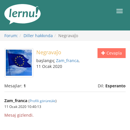
İçerik
Görüntüleme
Men
Forum:
Diller hakkında
Negravaĵo
Negravaĵo
Cevapla
başlangıç
Zam_franca
,
11 Ocak 2020
Mesajlar:
1
Dil:
Esperanto
Zam_franca
(
Profili görüntüle
)
11 Ocak 2020 10:40:13
Mesaj gizlendi.