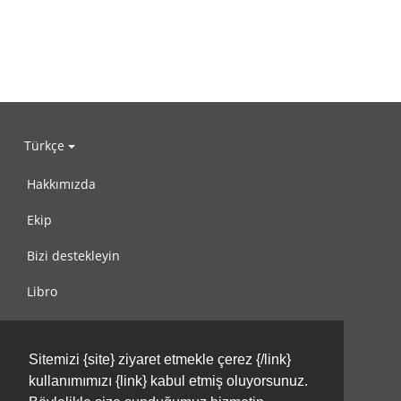
Türkçe
Hakkımızda
Ekip
Bizi destekleyin
Libro
Gizlilik Politikası
Sitemizi {site} ziyaret etmekle çerez {/link}
Kullanım Koşulları
kullanımımızı {link} kabul etmiş oluyorsunuz.
Bize ulaşın