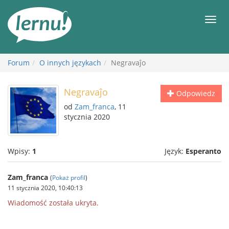
Więcej
Men
Forum
O innych językach
Negravaĵo
Negravaĵo
Odpowiedz
od
Zam_franca
, 11
stycznia 2020
Wpisy:
1
Język:
Esperanto
Zam_franca
(
Pokaż profil
)
11 stycznia 2020, 10:40:13
Wiadomość została ukryta.