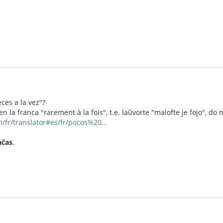
ces a la vez"?
en la franca "rarement à la fois", t.e. laŭvorte "malofte je fojo", do 
/fr/translator#es/fr/pocos%20...
aĉas
.