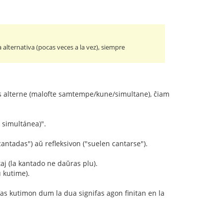
lternativa (pocas veces a la vez), siempre
tas alterne (malofte samtempe/kune/simultane), ĉiam
a simultánea)".
cantadas") aŭ refleksivon ("suelen cantarse").
aj (la kantado ne daŭras plu).
 kutime).
fas kutimon dum la dua signifas agon finitan en la