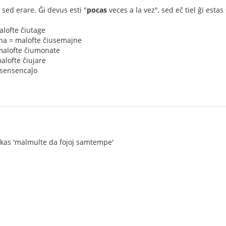
 sed erare. Ĝi devus esti "
pocas
veces a la vez", sed eĉ tiel ĝi esta
alofte ĉiutage
na = malofte ĉiusemajne
malofte ĉiumonate
alofte ĉiujare
 sensencaĵo
ukas 'malmulte da fojoj samtempe'