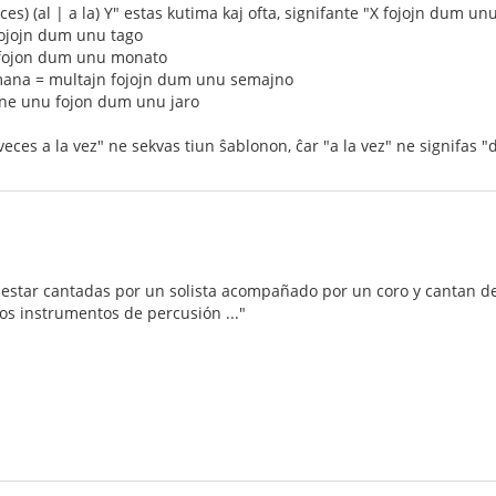
ces) (al | a la) Y" estas kutima kaj ofta, signifante "X fojojn dum unu
 fojojn dum unu tago
 fojon dum unu monato
mana = multajn fojojn dum unu semajno
ĉ ne unu fojon dum unu jaro
s veces a la vez" ne sekvas tiun ŝablonon, ĉar "a la vez" ne signif
estar cantadas por un solista acompañado por un coro y cantan de 
s instrumentos de percusión ..."