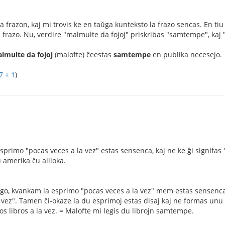
la frazon, kaj mi trovis ke en taŭga kunteksto la frazo sencas. En t
 la frazo. Nu, verdire "malmulte da fojoj" priskribas "samtempe", ka
lmulte da fojoj
(malofte) ĉeestas
samtempe
en publika necesejo.
7 + 1
)
 esprimo "pocas veces a la vez" estas sensenca, kaj ne ke ĝi signifas
 amerika ĉu aliloka.
ago, kvankam la esprimo "pocas veces a la vez" mem estas sensenca, 
a vez". Tamen ĉi-okaze la du esprimoj estas disaj kaj ne formas unu
os libros a la vez. = Malofte mi legis du librojn samtempe.