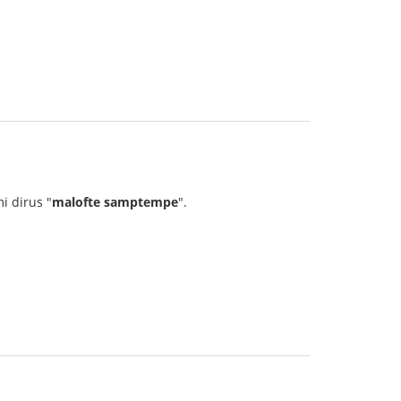
mi dirus "
malofte samptempe
".