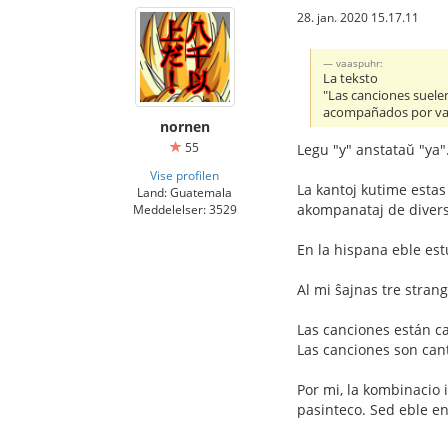
28. jan. 2020 15.17.11
vaaspuhr:
La teksto
"Las canciones suele
acompañados por vari
nornen
55
Legu "y" anstataŭ "ya"
Vise profilen
La kantoj kutime estas
Land: Guatemala
akompanataj de divers
Meddelelser: 3529
En la hispana eble estu
Al mi ŝajnas tre strang
Las canciones están ca
Las canciones son cant
Por mi, la kombinacio 
pasinteco. Sed eble en