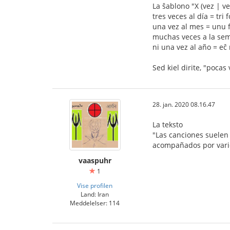
La ŝablono "X (vez | ve
tres veces al día = tri
una vez al mes = unu
muchas veces a la se
ni una vez al año = e
Sed kiel dirite, "poca
28. jan. 2020 08.16.47
La teksto
"Las canciones suelen 
acompañados por vario
vaaspuhr
1
Vise profilen
Land: Iran
Meddelelser: 114