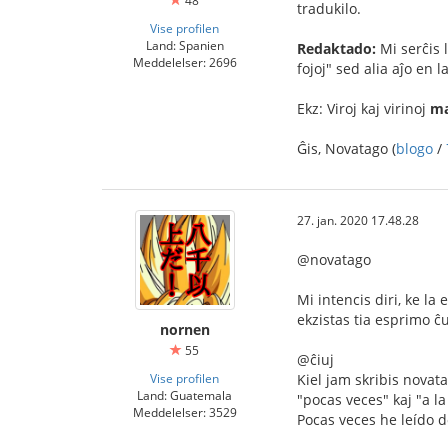
48
tradukilo.
Vise profilen
Land: Spanien
Redaktado:
Mi serĉis 
Meddelelser: 2696
fojoj" sed alia aĵo en
Ekz: Viroj kaj virinoj
ma
Ĝis, Novatago (
blogo
/
27. jan. 2020 17.48.28
@novatago
Mi intencis diri, ke la
ekzistas tia esprimo ĉu
nornen
55
@ĉiuj
Vise profilen
Kiel jam skribis novat
Land: Guatemala
"pocas veces" kaj "a l
Meddelelser: 3529
Pocas veces he leído d