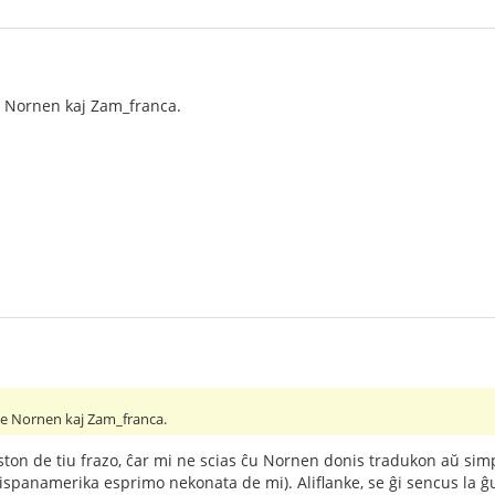
e Nornen kaj Zam_franca.
pe Nornen kaj Zam_franca.
ston de tiu frazo, ĉar mi ne scias ĉu Nornen donis tradukon aŭ simpl
hispanamerika esprimo nekonata de mi). Aliflanke, se ĝi sencus la ĝ