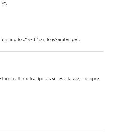
 Y".
as "dum unu fojo" sed "samfoje/samtempe".
forma alternativa (pocas veces a la vez), siempre