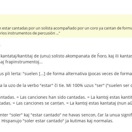
n estar cantadas por un solista acompañado por un coro ya cantan de forma a
os instrumentos de percusión ..."
.
 kantataj/kantitaj de (unu) solisto akompanata de ĥoro, kaj ili kan
aj frapinstrumentoj...
s pli lerta: "suelen [...] de forma alternativa (pocas veces de form
a la uzo de la verbo "estar" ĉi tie. Mi 100% uzus "ser" ("suelen ser 
ntadas. = Las canciones han sido cantadas. = La kantoj estas kantit
adas. = Las canciones se cantan. = La kantoj estas kantataj (nun aŭ
inter "soler" kaj "estar cantado" ne havas sencon, ĉar la unua signi
 Hispanujo "soler estar cantado" ja kutimas kaj normalas.