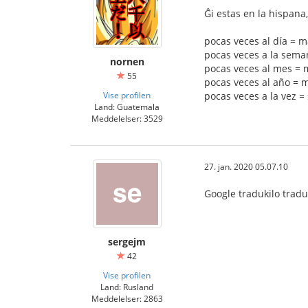
Ĝi estas en la hispana,
pocas veces al día = m
pocas veces a la sema
nornen
pocas veces al mes = 
55
pocas veces al año = m
Vise profilen
pocas veces a la vez =
Land: Guatemala
Meddelelser: 3529
27. jan. 2020 05.07.10
Google tradukilo trad
sergejm
42
Vise profilen
Land: Rusland
Meddelelser: 2863