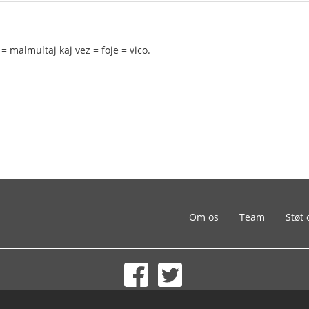
= malmultaj kaj vez = foje = vico.
Om os
Team
Støt 
© 2002-2026 lernu.net |
Impressum