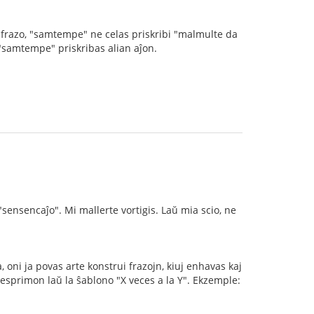
iu frazo, "samtempe" ne celas priskribi "malmulte da
j "samtempe" priskribas alian aĵon.
 "sensencaĵo". Mi mallerte vortigis. Laŭ mia scio, ne
oni ja povas arte konstrui frazojn, kiuj enhavas kaj
 esprimon laŭ la ŝablono "X veces a la Y". Ekzemple: