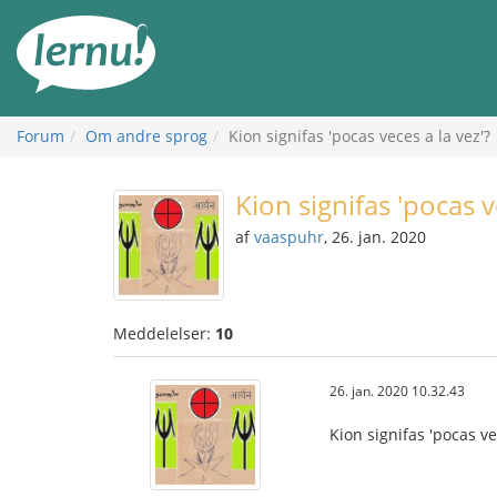
Til
indholdet
Forum
Om andre sprog
Kion signifas 'pocas veces a la vez'?
Kion signifas 'pocas v
af
vaaspuhr
, 26. jan. 2020
Meddelelser:
10
26. jan. 2020 10.32.43
Kion signifas 'pocas ve