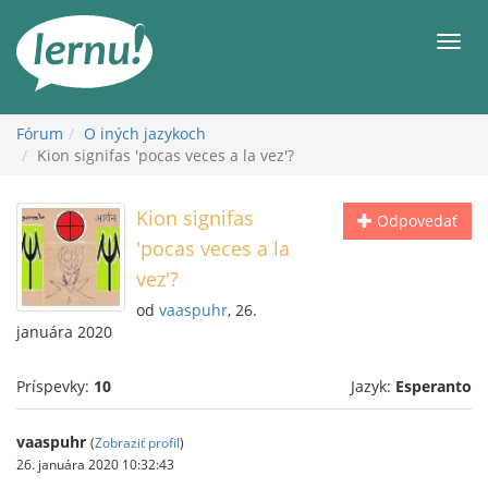
Späť
na
Men
obsah
Fórum
O iných jazykoch
Kion signifas 'pocas veces a la vez'?
Kion signifas
Odpovedať
'pocas veces a la
vez'?
od
vaaspuhr
, 26.
januára 2020
Príspevky:
10
Jazyk:
Esperanto
vaaspuhr
(
Zobraziť profil
)
26. januára 2020 10:32:43