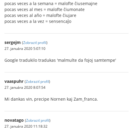
pocas veces a la semana = malofte ĉiusemajne
pocas veces al mes = malofte ĉiumonate
pocas veces al año = malofte ĉiujare
pocas veces a la vez = sensencaĵo
sergejm
(
Zobraziť profil
)
27. januára 2020 5:07:10
Google tradukilo tradukas 'malmulte da fojoj samtempe'
vaaspuhr
(
Zobraziť profil
)
27. januára 2020 8:07:54
Mi dankas vin, precipe Nornen kaj Zam_franca.
novatago
(
Zobraziť profil
)
27. januára 2020 11:18:32