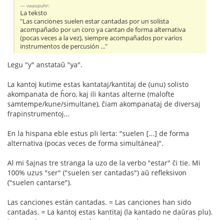
vaaspuhr:
La teksto
"Las canciones suelen estar cantadas por un solista
acompañado por un coro ya cantan de forma alternativa
(pocas veces a la vez), siempre acompañados por varios
instrumentos de percusión ..."
Legu "y" anstataŭ "ya".
La kantoj kutime estas kantataj/kantitaj de (unu) solisto
akompanata de ĥoro, kaj ili kantas alterne (malofte
samtempe/kune/simultane), ĉiam akompanataj de diversaj
frapinstrumentoj...
En la hispana eble estus pli lerta: "suelen [...] de forma
alternativa (pocas veces de forma simultánea)".
Al mi ŝajnas tre stranga la uzo de la verbo "estar" ĉi tie. Mi
100% uzus "ser" ("suelen ser cantadas") aŭ refleksivon
("suelen cantarse").
Las canciones están cantadas. = Las canciones han sido
cantadas. = La kantoj estas kantitaj (la kantado ne daŭras plu).