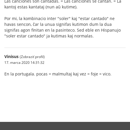
Las canciones son cantadas. = Las canciones se cantan. = La
kantoj estas kantataj (nun aŭ kutime).
Por mi, la kombinacio inter "soler" kaj "estar cantado" ne
havas sencon, ĉar la unua signifas kutimon dum la dua
signifas agon finitan en la pasinteco. Sed eble en Hispanujo
"soler estar cantado" ja kutimas kaj normalas.
Vinisus
(Zobraziť profil)
17. marca 2020 14:31:32
En la portugala. pocas = malmultaj kaj vez = foje = vico.