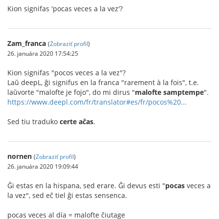
Kion signifas 'pocas veces a la vez'?
Zam_franca
(
Zobraziť profil
)
26. januára 2020 17:54:25
Kion signifas "pocos veces a la vez"?
Laŭ deepL, ĝi signifus en la franca "rarement à la fois", t.e.
laŭvorte "malofte je fojo", do mi dirus "
malofte samptempe
".
https://www.deepl.com/fr/translator#es/fr/pocos%20...
Sed tiu traduko
certe aĉas
.
nornen
(
Zobraziť profil
)
26. januára 2020 19:09:44
Ĝi estas en la hispana, sed erare. Ĝi devus esti "
pocas
veces a
la vez", sed eĉ tiel ĝi estas sensenca.
pocas veces al día = malofte ĉiutage