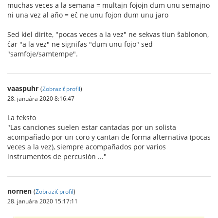
muchas veces a la semana = multajn fojojn dum unu semajno
ni una vez al año = eĉ ne unu fojon dum unu jaro
Sed kiel dirite, "pocas veces a la vez" ne sekvas tiun ŝablonon,
ĉar "a la vez" ne signifas "dum unu fojo" sed
"samfoje/samtempe".
vaaspuhr
(
Zobraziť profil
)
28. januára 2020 8:16:47
La teksto
"Las canciones suelen estar cantadas por un solista
acompañado por un coro y cantan de forma alternativa (pocas
veces a la vez), siempre acompañados por varios
instrumentos de percusión ..."
nornen
(
Zobraziť profil
)
28. januára 2020 15:17:11