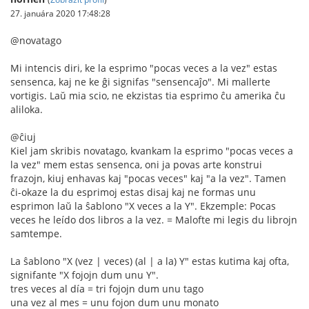
27. januára 2020 17:48:28
@novatago
Mi intencis diri, ke la esprimo "pocas veces a la vez" estas
sensenca, kaj ne ke ĝi signifas "sensencaĵo". Mi mallerte
vortigis. Laŭ mia scio, ne ekzistas tia esprimo ĉu amerika ĉu
aliloka.
@ĉiuj
Kiel jam skribis novatago, kvankam la esprimo "pocas veces a
la vez" mem estas sensenca, oni ja povas arte konstrui
frazojn, kiuj enhavas kaj "pocas veces" kaj "a la vez". Tamen
ĉi-okaze la du esprimoj estas disaj kaj ne formas unu
esprimon laŭ la ŝablono "X veces a la Y". Ekzemple: Pocas
veces he leído dos libros a la vez. = Malofte mi legis du librojn
samtempe.
La ŝablono "X (vez | veces) (al | a la) Y" estas kutima kaj ofta,
signifante "X fojojn dum unu Y".
tres veces al día = tri fojojn dum unu tago
una vez al mes = unu fojon dum unu monato