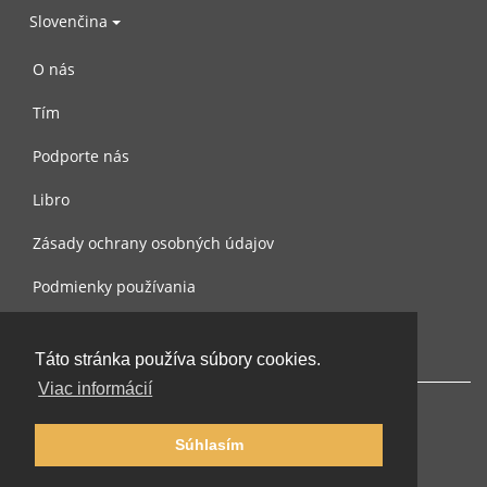
Slovenčina
O nás
Tím
Podporte nás
Libro
Zásady ochrany osobných údajov
Podmienky používania
Spojte sa s nami
Táto stránka používa súbory cookies.
Viac informácií
Súhlasím
© 2002-2026 lernu.net |
Impressum