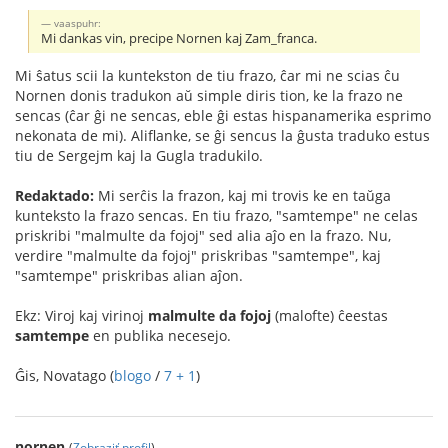
vaaspuhr:
Mi dankas vin, precipe Nornen kaj Zam_franca.
Mi ŝatus scii la kuntekston de tiu frazo, ĉar mi ne scias ĉu
Nornen donis tradukon aŭ simple diris tion, ke la frazo ne
sencas (ĉar ĝi ne sencas, eble ĝi estas hispanamerika esprimo
nekonata de mi). Aliflanke, se ĝi sencus la ĝusta traduko estus
tiu de Sergejm kaj la Gugla tradukilo.
Redaktado:
Mi serĉis la frazon, kaj mi trovis ke en taŭga
kunteksto la frazo sencas. En tiu frazo, "samtempe" ne celas
priskribi "malmulte da fojoj" sed alia aĵo en la frazo. Nu,
verdire "malmulte da fojoj" priskribas "samtempe", kaj
"samtempe" priskribas alian aĵon.
Ekz: Viroj kaj virinoj
malmulte da fojoj
(malofte) ĉeestas
samtempe
en publika necesejo.
Ĝis, Novatago (
blogo
/
7 + 1
)
nornen
(
Zobraziť profil
)