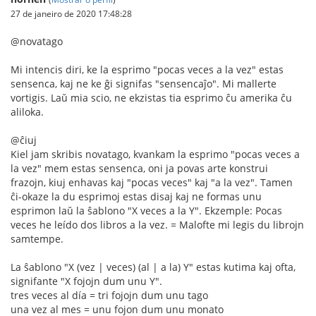
27 de janeiro de 2020 17:48:28
@novatago
Mi intencis diri, ke la esprimo "pocas veces a la vez" estas
sensenca, kaj ne ke ĝi signifas "sensencaĵo". Mi mallerte
vortigis. Laŭ mia scio, ne ekzistas tia esprimo ĉu amerika ĉu
aliloka.
@ĉiuj
Kiel jam skribis novatago, kvankam la esprimo "pocas veces a
la vez" mem estas sensenca, oni ja povas arte konstrui
frazojn, kiuj enhavas kaj "pocas veces" kaj "a la vez". Tamen
ĉi-okaze la du esprimoj estas disaj kaj ne formas unu
esprimon laŭ la ŝablono "X veces a la Y". Ekzemple: Pocas
veces he leído dos libros a la vez. = Malofte mi legis du librojn
samtempe.
La ŝablono "X (vez | veces) (al | a la) Y" estas kutima kaj ofta,
signifante "X fojojn dum unu Y".
tres veces al día = tri fojojn dum unu tago
una vez al mes = unu fojon dum unu monato