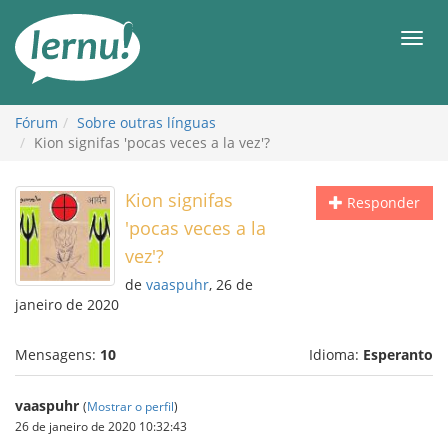
Ir
ao
Men
conteúdo
Fórum
Sobre outras línguas
Kion signifas 'pocas veces a la vez'?
Kion signifas
Responder
'pocas veces a la
vez'?
de
vaaspuhr
, 26 de
janeiro de 2020
Mensagens:
10
Idioma:
Esperanto
vaaspuhr
(
Mostrar o perfil
)
26 de janeiro de 2020 10:32:43