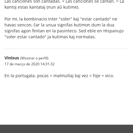
Las canciones son cantadas. = Las canciones se cantan. = La
kantoj estas kantataj (nun aŭ kutime).
Por mi, la kombinacio inter "soler" kaj "estar cantado" ne
havas sencon, ĉar la unua signifas kutimon dum la dua
signifas agon finitan en la pasinteco. Sed eble en Hispanujo
"soler estar cantado" ja kutimas kaj normalas.
Vinisus
(Mostrar o perfil)
17 de março de 2020 14:31:32
En la portugala. pocas = malmultaj kaj vez = foje = vico.