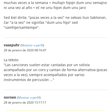
muchas veces a la semana = multajn fojojn dum unu semajno
ni una vez al año = eĉ ne unu fojon dum unu jaro
Sed kiel dirite, "pocas veces a la vez" ne sekvas tiun ŝablonon,
ĉar "a la vez" ne signifas "dum unu fojo" sed
"samfoje/samtempe".
vaaspuhr
(
Mostrar o perfil
)
28 de janeiro de 2020 08:16:47
La teksto
"Las canciones suelen estar cantadas por un solista
acompañado por un coro y cantan de forma alternativa (pocas
veces a la vez), siempre acompañados por varios
instrumentos de percusión ..."
nornen
(
Mostrar o perfil
)
28 de janeiro de 2020 15:17:11