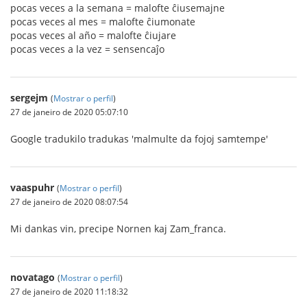
pocas veces a la semana = malofte ĉiusemajne
pocas veces al mes = malofte ĉiumonate
pocas veces al año = malofte ĉiujare
pocas veces a la vez = sensencaĵo
sergejm
(
Mostrar o perfil
)
27 de janeiro de 2020 05:07:10
Google tradukilo tradukas 'malmulte da fojoj samtempe'
vaaspuhr
(
Mostrar o perfil
)
27 de janeiro de 2020 08:07:54
Mi dankas vin, precipe Nornen kaj Zam_franca.
novatago
(
Mostrar o perfil
)
27 de janeiro de 2020 11:18:32