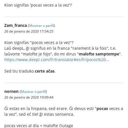
Kion signifas 'pocas veces a la vez'?
Zam_franca
(
Mostrar o perfil
)
26 de janeiro de 2020 17:54:25
Kion signifas "pocos veces a la vez"?
Laŭ deepL, ĝi signifus en la franca "rarement à la fois", t.e.
laŭvorte "malofte je fojo", do mi dirus "
malofte samptempe
".
https://www.deepl.com/fr/translator#es/fr/pocos%20...
Sed tiu traduko
certe aĉas
.
nornen
(
Mostrar o perfil
)
26 de janeiro de 2020 19:09:44
Ĝi estas en la hispana, sed erare. Ĝi devus esti "
pocas
veces a
la vez", sed eĉ tiel ĝi estas sensenca.
pocas veces al día = malofte ĉiutage