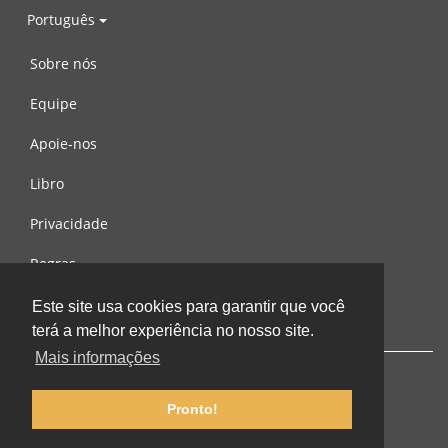
Português
Sobre nós
Equipe
Apoie-nos
Libro
Privacidade
Regras
Contacte-nos
Este site usa cookies para garantir que você
terá a melhor experiência no nosso site.
Mais informações
Pronto!
© 2002-2026 lernu.net |
Impressum