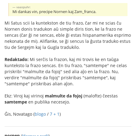
vaaspuhr:
Mi dankas vin, precipe Nornen kaj Zam_franca.
Mi ŝatus scii la kuntekston de tiu frazo, ĉar mi ne scias ĉu
Nornen donis tradukon aŭ simple diris tion, ke la frazo ne
sencas (ĉar ĝi ne sencas, eble ĝi estas hispanamerika esprimo
nekonata de mi). Aliflanke, se ĝi sencus la ĝusta traduko estus
tiu de Sergejm kaj la Gugla tradukilo.
Redaktado:
Mi serĉis la frazon, kaj mi trovis ke en taŭga
kunteksto la frazo sencas. En tiu frazo, "samtempe" ne celas
priskribi "malmulte da fojoj" sed alia aĵo en la frazo. Nu,
verdire "malmulte da fojoj" priskribas "samtempe", kaj
"samtempe" priskribas alian aĵon.
Ekz: Viroj kaj virinoj
malmulte da fojoj
(malofte) ĉeestas
samtempe
en publika necesejo.
Ĝis, Novatago (
blogo
/
7 + 1
)
nornen
(
Mostrar o perfil
)