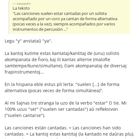
vaaspuhr:
La teksto
"Las canciones suelen estar cantadas por un solista
acompañado por un coro ya cantan de forma alternativa
(pocas veces a la vez), siempre acompañados por varios
instrumentos de percusión ..."
Legu "y" anstataŭ "ya".
La kantoj kutime estas kantataj/kantitaj de (unu) solisto
akompanata de ĥoro, kaj ili kantas alterne (malofte
samtempe/kune/simultane), ĉiam akompanataj de diversaj
frapinstrumentoj...
En la hispana eble estus pli lerta: "suelen [...] de forma
alternativa (pocas veces de forma simultánea)".
Al mi ŝajnas tre stranga la uzo de la verbo "estar" ĉi tie. Mi
100% uzus "ser" ("suelen ser cantadas") aŭ refleksivon
("suelen cantarse").
Las canciones están cantadas. = Las canciones han sido
cantadas. = La kantoj estas kantitaj (la kantado ne daŭras plu).