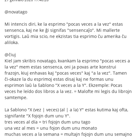
@novatago
Mi intencis diri, ke la esprimo "pocas veces a la vez" estas
sensenca, kaj ne ke ĝi signifas "sensencaĵo". Mi mallerte
vortigis. Laŭ mia scio, ne ekzistas tia esprimo ĉu amerika ĉu
aliloka.
@ĉiuj
Kiel jam skribis novatago, kvankam la esprimo "pocas veces a
la vez" mem estas sensenca, oni ja povas arte konstrui
frazojn, kiuj enhavas kaj "pocas veces" kaj "a la vez". Tamen
ĉi-okaze la du esprimoj estas disaj kaj ne formas unu
esprimon laŭ la ŝablono "X veces a la Y". Ekzemple: Pocas
veces he leído dos libros a la vez. = Malofte mi legis du librojn
samtempe.
La ŝablono "X (vez | veces) (al | a la) Y" estas kutima kaj ofta,
signifante "X fojojn dum unu Y".
tres veces al día = tri fojojn dum unu tago
una vez al mes = unu fojon dum unu monato
muchas veces a la semana = multajn fojojn dum unu semajno