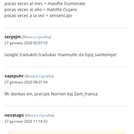
pocas veces al mes = malofte ĉiumonate
pocas veces al año = malofte ĉiujare
pocas veces a la vez = sensencaĵo
sergejm
(
Mostra il profilo
)
27 gennaio 2020 05:07:10
Google tradukilo tradukas 'malmulte da fojoj samtempe'
vaaspuhr
(
Mostra il profilo
)
27 gennaio 2020 08:07:54
Mi dankas vin, precipe Nornen kaj Zam_franca.
novatago
(
Mostra il profilo
)
27 gennaio 2020 11:18:32