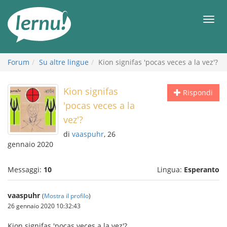
Vai
all’indice
Men
Forum
Su altre lingue
Kion signifas 'pocas veces a la vez'?
Kion signifas
Rispondi
'pocas veces a la
vez'?
di
vaaspuhr
, 26
gennaio 2020
Messaggi:
10
Lingua:
Esperanto
vaaspuhr
(
Mostra il profilo
)
26 gennaio 2020 10:32:43
Kion signifas 'pocas veces a la vez'?