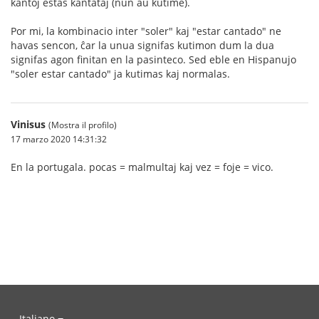
kantoj estas kantataj (nun aŭ kutime).
Por mi, la kombinacio inter "soler" kaj "estar cantado" ne
havas sencon, ĉar la unua signifas kutimon dum la dua
signifas agon finitan en la pasinteco. Sed eble en Hispanujo
"soler estar cantado" ja kutimas kaj normalas.
Vinisus
(Mostra il profilo)
17 marzo 2020 14:31:32
En la portugala. pocas = malmultaj kaj vez = foje = vico.
Italiano