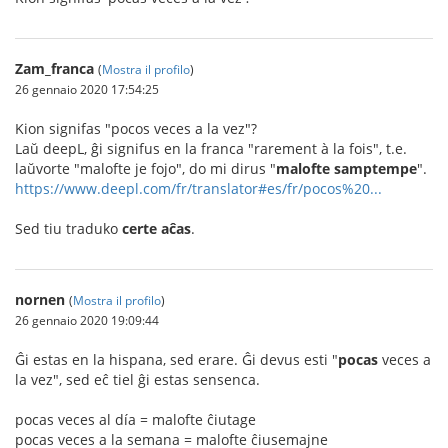
Zam_franca
(
Mostra il profilo
)
26 gennaio 2020 17:54:25
Kion signifas "pocos veces a la vez"?
Laŭ deepL, ĝi signifus en la franca "rarement à la fois", t.e.
laŭvorte "malofte je fojo", do mi dirus "
malofte samptempe
".
https://www.deepl.com/fr/translator#es/fr/pocos%20...
Sed tiu traduko
certe aĉas
.
nornen
(
Mostra il profilo
)
26 gennaio 2020 19:09:44
Ĝi estas en la hispana, sed erare. Ĝi devus esti "
pocas
veces a
la vez", sed eĉ tiel ĝi estas sensenca.
pocas veces al día = malofte ĉiutage
pocas veces a la semana = malofte ĉiusemajne