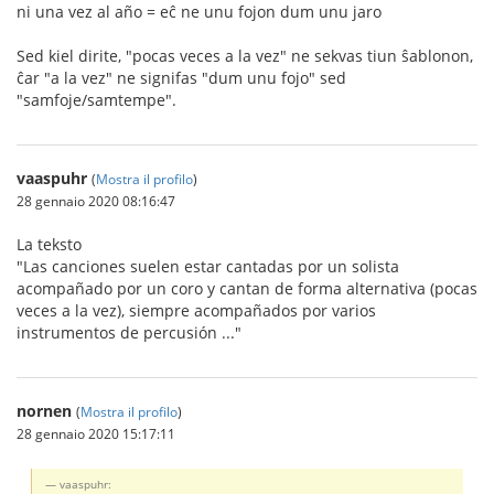
ni una vez al año = eĉ ne unu fojon dum unu jaro
Sed kiel dirite, "pocas veces a la vez" ne sekvas tiun ŝablonon,
ĉar "a la vez" ne signifas "dum unu fojo" sed
"samfoje/samtempe".
vaaspuhr
(
Mostra il profilo
)
28 gennaio 2020 08:16:47
La teksto
"Las canciones suelen estar cantadas por un solista
acompañado por un coro y cantan de forma alternativa (pocas
veces a la vez), siempre acompañados por varios
instrumentos de percusión ..."
nornen
(
Mostra il profilo
)
28 gennaio 2020 15:17:11
vaaspuhr: