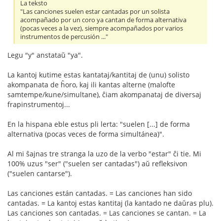
La teksto
"Las canciones suelen estar cantadas por un solista
acompañado por un coro ya cantan de forma alternativa
(pocas veces a la vez), siempre acompañados por varios
instrumentos de percusión ..."
Legu "y" anstataŭ "ya".
La kantoj kutime estas kantataj/kantitaj de (unu) solisto
akompanata de ĥoro, kaj ili kantas alterne (malofte
samtempe/kune/simultane), ĉiam akompanataj de diversaj
frapinstrumentoj...
En la hispana eble estus pli lerta: "suelen [...] de forma
alternativa (pocas veces de forma simultánea)".
Al mi ŝajnas tre stranga la uzo de la verbo "estar" ĉi tie. Mi
100% uzus "ser" ("suelen ser cantadas") aŭ refleksivon
("suelen cantarse").
Las canciones están cantadas. = Las canciones han sido
cantadas. = La kantoj estas kantitaj (la kantado ne daŭras plu).
Las canciones son cantadas. = Las canciones se cantan. = La