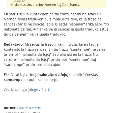
vaaspuhr:
Mi dankas vin, precipe Nornen kaj Zam_franca.
Mi ŝatus scii la kuntekston de tiu frazo, ĉar mi ne scias ĉu
Nornen donis tradukon aŭ simple diris tion, ke la frazo ne
sencas (ĉar ĝi ne sencas, eble ĝi estas hispanamerika esprimo
nekonata de mi). Aliflanke, se ĝi sencus la ĝusta traduko estus
tiu de Sergejm kaj la Gugla tradukilo.
Redaktado:
Mi serĉis la frazon, kaj mi trovis ke en taŭga
kunteksto la frazo sencas. En tiu frazo, "samtempe" ne celas
priskribi "malmulte da fojoj" sed alia aĵo en la frazo. Nu,
verdire "malmulte da fojoj" priskribas "samtempe", kaj
"samtempe" priskribas alian aĵon.
Ekz: Viroj kaj virinoj
malmulte da fojoj
(malofte) ĉeestas
samtempe
en publika necesejo.
Ĝis, Novatago (
blogo
/
7 + 1
)
nornen
(
Mostra il profilo
)
27 gennaio 2020 17:48:28