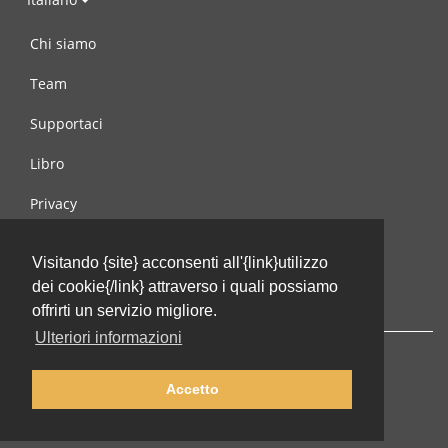
Chi siamo
Team
Supportaci
Libro
Privacy
Condizioni d’uso
Visitando {site} acconsenti all'{link}utilizzo
Contattaci
dei cookie{/link} attraverso i quali possiamo
offrirti un servizio migliore.
Ulteriori informazioni
Accetto
© 2002-2026 lernu.net |
Impressum