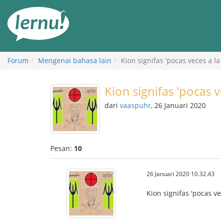
Ke
daftar
isi
Forum
Mengenai bahasa lain
Kion signifas 'pocas veces a la
Kion signifas 'pocas v
dari
vaaspuhr
, 26 Januari 2020
Pesan:
10
26 Januari 2020 10.32.43
Kion signifas 'pocas ve