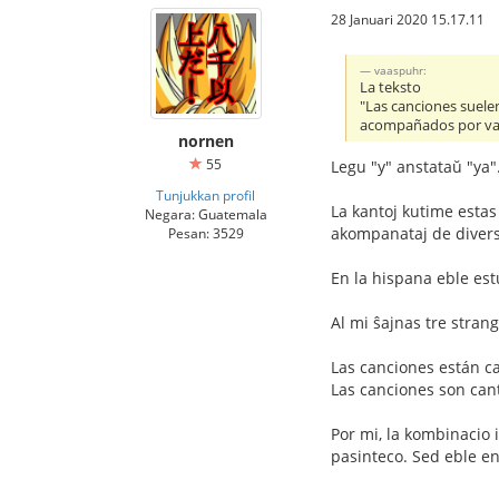
28 Januari 2020 15.17.11
vaaspuhr:
La teksto
"Las canciones suele
acompañados por vari
nornen
55
Legu "y" anstataŭ "ya"
Tunjukkan profil
La kantoj kutime estas
Negara: Guatemala
akompanataj de divers
Pesan: 3529
En la hispana eble estu
Al mi ŝajnas tre strang
Las canciones están ca
Las canciones son cant
Por mi, la kombinacio 
pasinteco. Sed eble en