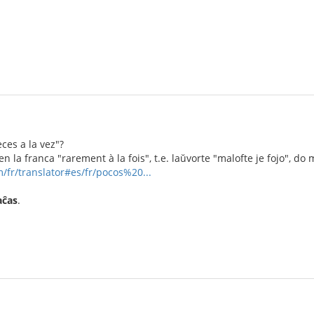
ces a la vez"?
en la franca "rarement à la fois", t.e. laŭvorte "malofte je fojo", do 
/fr/translator#es/fr/pocos%20...
aĉas
.