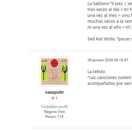
La ŝablono "X (vez | ve
tres veces al día = tri
una vez al mes = unu
muchas veces a la se
ni una vez al año = e
Sed kiel dirite, "poca
28 Januari 2020 08.16.47
La teksto
"Las canciones suelen 
acompañados por vario
vaaspuhr
1
Tunjukkan profil
Negara: Iran
Pesan: 114