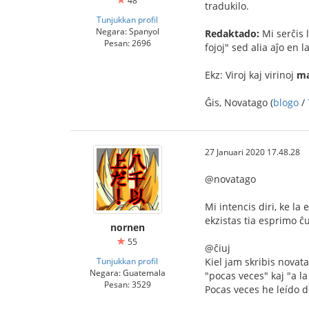
48
tradukilo.
Tunjukkan profil
Negara: Spanyol
Redaktado:
Mi serĉis 
Pesan: 2696
fojoj" sed alia aĵo en
Ekz: Viroj kaj virinoj
ma
Ĝis, Novatago (
blogo
/
27 Januari 2020 17.48.28
@novatago
Mi intencis diri, ke la
ekzistas tia esprimo ĉu
nornen
55
@ĉiuj
Tunjukkan profil
Kiel jam skribis novat
Negara: Guatemala
"pocas veces" kaj "a l
Pesan: 3529
Pocas veces he leído d