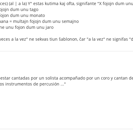
ces) (al | a la) Y" estas kutima kaj ofta, signifante "X fojojn dum unu
 fojojn dum unu tago
 fojon dum unu monato
mana = multajn fojojn dum unu semajno
ĉ ne unu fojon dum unu jaro
s veces a la vez" ne sekvas tiun ŝablonon, ĉar "a la vez" ne signif
estar cantadas por un solista acompañado por un coro y cantan de 
s instrumentos de percusión ..."