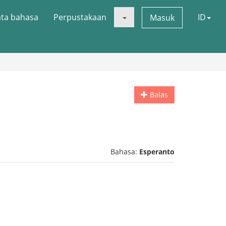
ata bahasa
Perpustakaan
ID
Masuk
Balas
Bahasa:
Esperanto