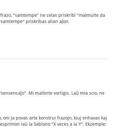
iu frazo, "samtempe" ne celas priskribi "malmulte da
j "samtempe" priskribas alian aĵon.
 "sensencaĵo". Mi mallerte vortigis. Laŭ mia scio, ne
oni ja povas arte konstrui frazojn, kiuj enhavas kaj
 esprimon laŭ la ŝablono "X veces a la Y". Ekzemple: