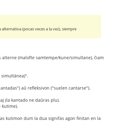
lternativa (pocas veces a la vez), siempre
tas alterne (malofte samtempe/kune/simultane), ĉiam
a simultánea)".
cantadas") aŭ refleksivon ("suelen cantarse").
aj (la kantado ne daŭras plu).
 kutime).
fas kutimon dum la dua signifas agon finitan en la