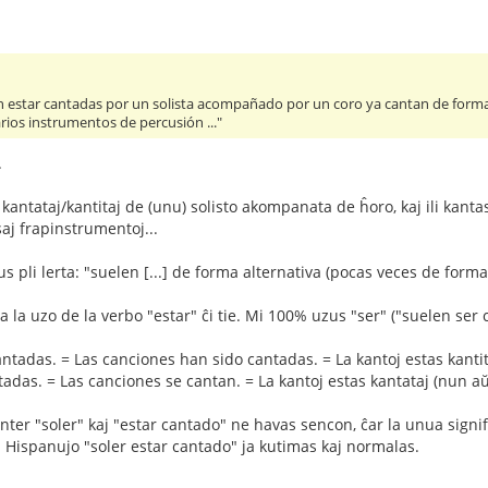
n estar cantadas por un solista acompañado por un coro ya cantan de forma a
os instrumentos de percusión ..."
.
 kantataj/kantitaj de (unu) solisto akompanata de ĥoro, kaj ili kan
aj frapinstrumentoj...
s pli lerta: "suelen [...] de forma alternativa (pocas veces de form
a la uzo de la verbo "estar" ĉi tie. Mi 100% uzus "ser" ("suelen ser 
ntadas. = Las canciones han sido cantadas. = La kantoj estas kantit
adas. = Las canciones se cantan. = La kantoj estas kantataj (nun aŭ
inter "soler" kaj "estar cantado" ne havas sencon, ĉar la unua signi
 Hispanujo "soler estar cantado" ja kutimas kaj normalas.