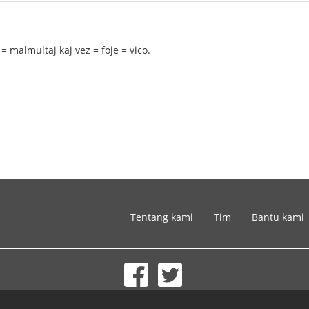
= malmultaj kaj vez = foje = vico.
Tentang kami
Tim
Bantu kami
© 2002-2026 lernu.net |
Impressum