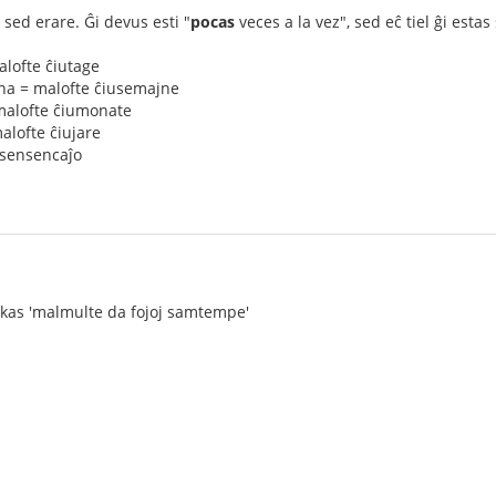
 sed erare. Ĝi devus esti "
pocas
veces a la vez", sed eĉ tiel ĝi esta
alofte ĉiutage
na = malofte ĉiusemajne
malofte ĉiumonate
alofte ĉiujare
 sensencaĵo
ukas 'malmulte da fojoj samtempe'