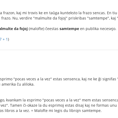
la frazon, kaj mi trovis ke en taŭga kunteksto la frazo sencas. En t
 la frazo. Nu, verdire "malmulte da fojoj" priskribas "samtempe", ka
lmulte da fojoj
(malofte) ĉeestas
samtempe
en publika necesejo.
7 + 1
)
 esprimo "pocas veces a la vez" estas sensenca, kaj ne ke ĝi signifas
 amerika ĉu aliloka.
ago, kvankam la esprimo "pocas veces a la vez" mem estas sensenca, 
a vez". Tamen ĉi-okaze la du esprimoj estas disaj kaj ne formas unu
os libros a la vez. = Malofte mi legis du librojn samtempe.