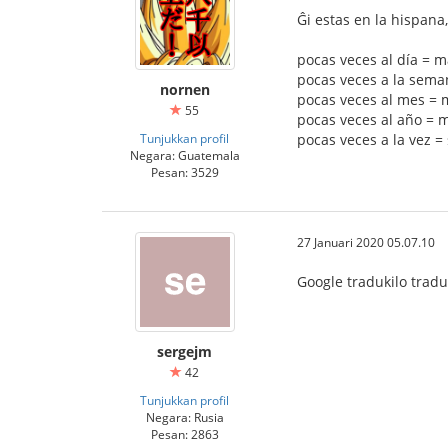
Ĝi estas en la hispana,
pocas veces al día = m
pocas veces a la sema
nornen
pocas veces al mes = 
55
pocas veces al año = m
Tunjukkan profil
pocas veces a la vez =
Negara: Guatemala
Pesan: 3529
27 Januari 2020 05.07.10
Google tradukilo trad
sergejm
42
Tunjukkan profil
Negara: Rusia
Pesan: 2863