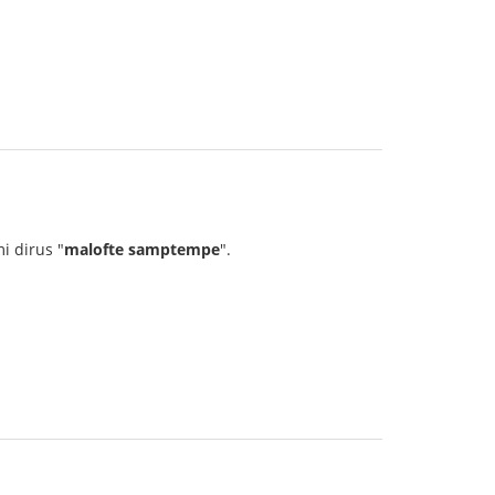
mi dirus "
malofte samptempe
".