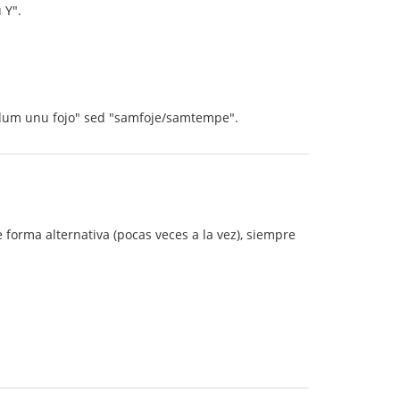
 Y".
as "dum unu fojo" sed "samfoje/samtempe".
forma alternativa (pocas veces a la vez), siempre