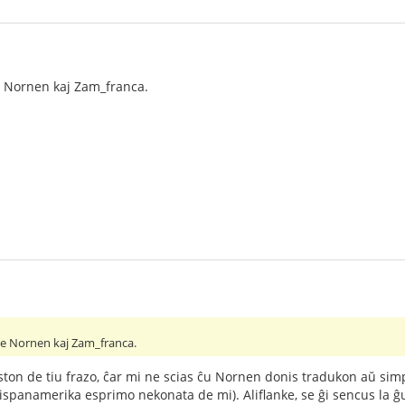
e Nornen kaj Zam_franca.
pe Nornen kaj Zam_franca.
ston de tiu frazo, ĉar mi ne scias ĉu Nornen donis tradukon aŭ simpl
hispanamerika esprimo nekonata de mi). Aliflanke, se ĝi sencus la ĝ