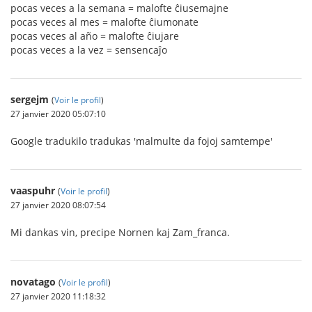
pocas veces a la semana = malofte ĉiusemajne
pocas veces al mes = malofte ĉiumonate
pocas veces al año = malofte ĉiujare
pocas veces a la vez = sensencaĵo
sergejm
(
Voir le profil
)
27 janvier 2020 05:07:10
Google tradukilo tradukas 'malmulte da fojoj samtempe'
vaaspuhr
(
Voir le profil
)
27 janvier 2020 08:07:54
Mi dankas vin, precipe Nornen kaj Zam_franca.
novatago
(
Voir le profil
)
27 janvier 2020 11:18:32