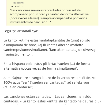
vaaspuhr:
La teksto
"Las canciones suelen estar cantadas por un solista
acompañado por un coro ya cantan de forma alternativa
(pocas veces a la vez), siempre acompañados por varios
instrumentos de percusión ..."
Legu "y" anstataŭ "ya".
La kantoj kutime estas kantataj/kantitaj de (unu) solisto
akompanata de ĥoro, kaj ili kantas alterne (malofte
samtempe/kune/simultane), ĉiam akompanataj de diversaj
frapinstrumentoj...
En la hispana eble estus pli lerta: "suelen [...] de forma
alternativa (pocas veces de forma simultánea)".
Al mi ŝajnas tre stranga la uzo de la verbo "estar" ĉi tie. Mi
100% uzus "ser" ("suelen ser cantadas") aŭ refleksivon
("suelen cantarse").
Las canciones están cantadas. = Las canciones han sido
cantadas. = La kantoj estas kantitaj (la kantado ne daŭras plu).