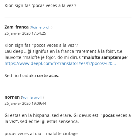
Kion signifas 'pocas veces a la vez'?
Zam_franca
(
Voir le profil
)
26 janvier 2020 17:54:25
Kion signifas "pocos veces a la vez"?
Laŭ deepL, ĝi signifus en la franca "rarement à la fois", t.e.
laŭvorte "malofte je fojo", do mi dirus "
malofte samptempe
".
https://www.deepl.com/fr/translator#es/fr/pocos%20...
Sed tiu traduko
certe aĉas
.
nornen
(
Voir le profil
)
26 janvier 2020 19:09:44
Ĝi estas en la hispana, sed erare. Ĝi devus esti "
pocas
veces a
la vez", sed eĉ tiel ĝi estas sensenca.
pocas veces al día = malofte ĉiutage