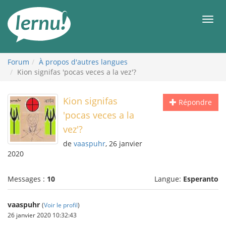
Aller
au
Men
contenu
Forum
À propos d'autres langues
Kion signifas 'pocas veces a la vez'?
Kion signifas
Répondre
'pocas veces a la
vez'?
de
vaaspuhr
, 26 janvier
2020
Messages :
10
Langue:
Esperanto
vaaspuhr
(
Voir le profil
)
26 janvier 2020 10:32:43