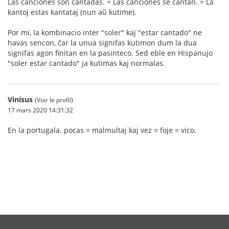
Las canciones son cantadas. = Las canciones se cantan. = La
kantoj estas kantataj (nun aŭ kutime).
Por mi, la kombinacio inter "soler" kaj "estar cantado" ne
havas sencon, ĉar la unua signifas kutimon dum la dua
signifas agon finitan en la pasinteco. Sed eble en Hispanujo
"soler estar cantado" ja kutimas kaj normalas.
Vinisus
(Voir le profil)
17 mars 2020 14:31:32
En la portugala. pocas = malmultaj kaj vez = foje = vico.