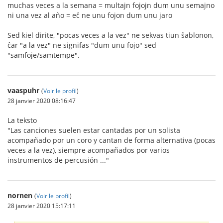
muchas veces a la semana = multajn fojojn dum unu semajno
ni una vez al año = eĉ ne unu fojon dum unu jaro
Sed kiel dirite, "pocas veces a la vez" ne sekvas tiun ŝablonon,
ĉar "a la vez" ne signifas "dum unu fojo" sed
"samfoje/samtempe".
vaaspuhr
(
Voir le profil
)
28 janvier 2020 08:16:47
La teksto
"Las canciones suelen estar cantadas por un solista
acompañado por un coro y cantan de forma alternativa (pocas
veces a la vez), siempre acompañados por varios
instrumentos de percusión ..."
nornen
(
Voir le profil
)
28 janvier 2020 15:17:11