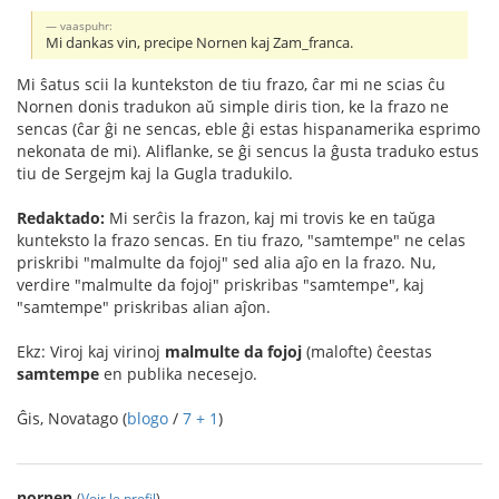
vaaspuhr:
Mi dankas vin, precipe Nornen kaj Zam_franca.
Mi ŝatus scii la kuntekston de tiu frazo, ĉar mi ne scias ĉu
Nornen donis tradukon aŭ simple diris tion, ke la frazo ne
sencas (ĉar ĝi ne sencas, eble ĝi estas hispanamerika esprimo
nekonata de mi). Aliflanke, se ĝi sencus la ĝusta traduko estus
tiu de Sergejm kaj la Gugla tradukilo.
Redaktado:
Mi serĉis la frazon, kaj mi trovis ke en taŭga
kunteksto la frazo sencas. En tiu frazo, "samtempe" ne celas
priskribi "malmulte da fojoj" sed alia aĵo en la frazo. Nu,
verdire "malmulte da fojoj" priskribas "samtempe", kaj
"samtempe" priskribas alian aĵon.
Ekz: Viroj kaj virinoj
malmulte da fojoj
(malofte) ĉeestas
samtempe
en publika necesejo.
Ĝis, Novatago (
blogo
/
7 + 1
)
nornen
(
Voir le profil
)