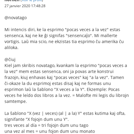
27 janvier 2020 17:48:28
@novatago
Mi intencis diri, ke la esprimo "pocas veces a la vez" estas
sensenca, kaj ne ke ĝi signifas "sensencaĵo". Mi mallerte
vortigis. Laŭ mia scio, ne ekzistas tia esprimo ĉu amerika ĉu
aliloka.
@ĉiuj
Kiel jam skribis novatago, kvankam la esprimo "pocas veces a
la vez" mem estas sensenca, oni ja povas arte konstrui
frazojn, kiuj enhavas kaj "pocas veces" kaj "a la vez". Tamen
ĉi-okaze la du esprimoj estas disaj kaj ne formas unu
esprimon laŭ la ŝablono "X veces a la Y". Ekzemple: Pocas
veces he leído dos libros a la vez. = Malofte mi legis du librojn
samtempe.
La ŝablono "X (vez | veces) (al | a la) Y" estas kutima kaj ofta,
signifante "X fojojn dum unu Y".
tres veces al día = tri fojojn dum unu tago
una vez al mes = unu fojon dum unu monato