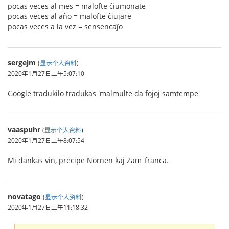
pocas veces al mes = malofte ĉiumonate
pocas veces al año = malofte ĉiujare
pocas veces a la vez = sensencaĵo
sergejm
(
显示个人资料
)
2020年1月27日上午5:07:10
Google tradukilo tradukas 'malmulte da fojoj samtempe'
vaaspuhr
(
显示个人资料
)
2020年1月27日上午8:07:54
Mi dankas vin, precipe Nornen kaj Zam_franca.
novatago
(
显示个人资料
)
2020年1月27日上午11:18:32