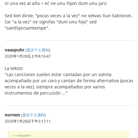
ni una vez al año = eĉ ne unu fojon dum unu jaro
Sed kiel dirite, "pocas veces a la vez" ne sekvas tiun ŝablonon,
ĉar "a la vez" ne signifas "dum unu fojo" sed
"samfoje/samtempe".
vaaspuhr
(
显示个人资料
)
2020年1月28日上午8:16:47
La teksto
"Las canciones suelen estar cantadas por un solista
acompañado por un coro y cantan de forma alternativa (pocas
veces a la vez), siempre acompañados por varios
instrumentos de percusión ..."
nornen
(
显示个人资料
)
2020年1月28日下午3:17:11
vaaspuhr: