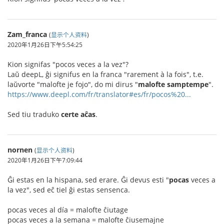
Zam_franca
(
显示个人资料
)
2020年1月26日下午5:54:25
Kion signifas "pocos veces a la vez"?
Laŭ deepL, ĝi signifus en la franca "rarement à la fois", t.e.
laŭvorte "malofte je fojo", do mi dirus "
malofte samptempe
".
https://www.deepl.com/fr/translator#es/fr/pocos%20...
Sed tiu traduko
certe aĉas
.
nornen
(
显示个人资料
)
2020年1月26日下午7:09:44
Ĝi estas en la hispana, sed erare. Ĝi devus esti "
pocas
veces a
la vez", sed eĉ tiel ĝi estas sensenca.
pocas veces al día = malofte ĉiutage
pocas veces a la semana = malofte ĉiusemajne