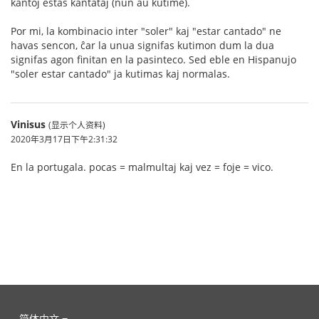
kantoj estas kantataj (nun aŭ kutime).
Por mi, la kombinacio inter "soler" kaj "estar cantado" ne
havas sencon, ĉar la unua signifas kutimon dum la dua
signifas agon finitan en la pasinteco. Sed eble en Hispanujo
"soler estar cantado" ja kutimas kaj normalas.
Vinisus
(显示个人资料)
2020年3月17日下午2:31:32
En la portugala. pocas = malmultaj kaj vez = foje = vico.
简体中文