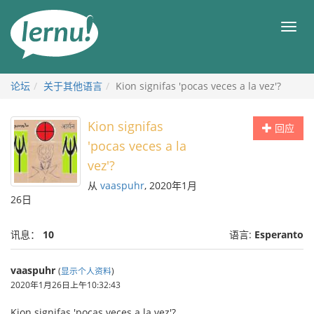
去
目
目
錄
录
頁
论坛
关于其他语言
Kion signifas 'pocas veces a la vez'?
Kion signifas
回应
'pocas veces a la
vez'?
从
vaaspuhr
, 2020年1月
26日
讯息：
10
语言:
Esperanto
vaaspuhr
(
显示个人资料
)
2020年1月26日上午10:32:43
Kion signifas 'pocas veces a la vez'?