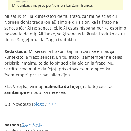
vaaspuhr:
Mi dankas vin, precipe Nornen kaj Zam_franca.
Mi ŝatus scii la kuntekston de tiu frazo, ĉar mi ne scias ĉu
Nornen donis tradukon aŭ simple diris tion, ke la frazo ne
sencas (ĉar ĝi ne sencas, eble ĝi estas hispanamerika esprimo
nekonata de mi). Aliflanke, se ĝi sencus la ĝusta traduko estus
tiu de Sergejm kaj la Gugla tradukilo.
Redaktado:
Mi serĉis la frazon, kaj mi trovis ke en taŭga
kunteksto la frazo sencas. En tiu frazo, "samtempe" ne celas
priskribi "malmulte da fojoj" sed alia aĵo en la frazo. Nu,
verdire "malmulte da fojoj" priskribas "samtempe", kaj
"samtempe" priskribas alian aĵon.
Ekz: Viroj kaj virinoj
malmulte da fojoj
(malofte) ĉeestas
samtempe
en publika necesejo.
Ĝis, Novatago (
blogo
/
7 + 1
)
nornen
(
显示个人资料
)
2020年1月27日下午5:48:28