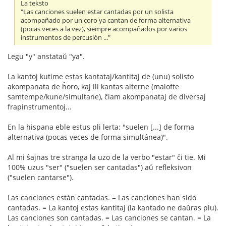
La teksto
"Las canciones suelen estar cantadas por un solista
acompañado por un coro ya cantan de forma alternativa
(pocas veces a la vez), siempre acompañados por varios
instrumentos de percusión ..."
Legu "y" anstataŭ "ya".
La kantoj kutime estas kantataj/kantitaj de (unu) solisto
akompanata de ĥoro, kaj ili kantas alterne (malofte
samtempe/kune/simultane), ĉiam akompanataj de diversaj
frapinstrumentoj...
En la hispana eble estus pli lerta: "suelen [...] de forma
alternativa (pocas veces de forma simultánea)".
Al mi ŝajnas tre stranga la uzo de la verbo "estar" ĉi tie. Mi
100% uzus "ser" ("suelen ser cantadas") aŭ refleksivon
("suelen cantarse").
Las canciones están cantadas. = Las canciones han sido
cantadas. = La kantoj estas kantitaj (la kantado ne daŭras plu).
Las canciones son cantadas. = Las canciones se cantan. = La