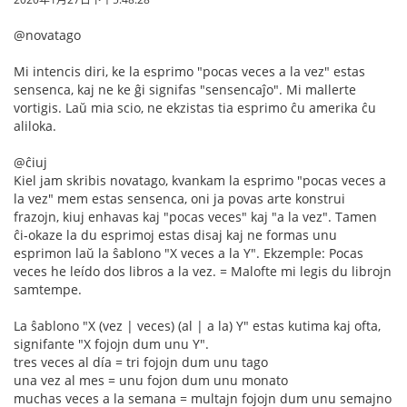
@novatago
Mi intencis diri, ke la esprimo "pocas veces a la vez" estas
sensenca, kaj ne ke ĝi signifas "sensencaĵo". Mi mallerte
vortigis. Laŭ mia scio, ne ekzistas tia esprimo ĉu amerika ĉu
aliloka.
@ĉiuj
Kiel jam skribis novatago, kvankam la esprimo "pocas veces a
la vez" mem estas sensenca, oni ja povas arte konstrui
frazojn, kiuj enhavas kaj "pocas veces" kaj "a la vez". Tamen
ĉi-okaze la du esprimoj estas disaj kaj ne formas unu
esprimon laŭ la ŝablono "X veces a la Y". Ekzemple: Pocas
veces he leído dos libros a la vez. = Malofte mi legis du librojn
samtempe.
La ŝablono "X (vez | veces) (al | a la) Y" estas kutima kaj ofta,
signifante "X fojojn dum unu Y".
tres veces al día = tri fojojn dum unu tago
una vez al mes = unu fojon dum unu monato
muchas veces a la semana = multajn fojojn dum unu semajno