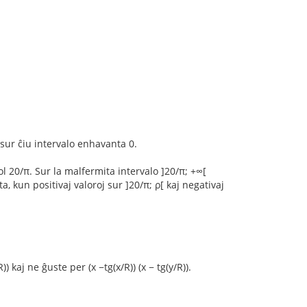
 sur ĉiu intervalo enhavanta 0.
 ol 20/π. Sur la malfermita intervalo ]20/π; +∞[
, kun positivaj valoroj sur ]20/π; ρ[ kaj negativaj
) kaj ne ĝuste per (x −tg(x/R)) (x − tg(y/R)).