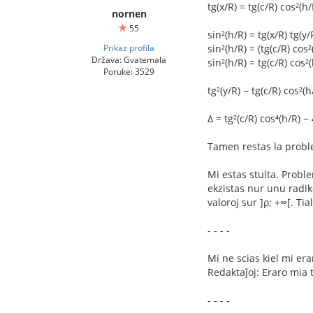
tg(x/R) = tg(c/R) cos²(h/
nornen
55
sin²(h/R) = tg(x/R) tg(y/
Prikaz profila
sin²(h/R) = (tg(c/R) cos²
Država: Gvatemala
sin²(h/R) = tg(c/R) cos²(
Poruke: 3529
tg²(y/R) − tg(c/R) cos²(h
Δ = tg²(c/R) cos⁴(h/R) − 
Tamen restas la proble
Mi estas stulta. Proble
ekzistas nur unu radiko
valoroj sur ]ρ; +∞[. Tia
- - - -
Mi ne scias kiel mi era
Redaktaĵoj: Eraro mia tr
- - - -