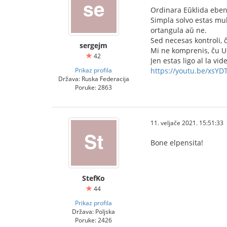
Ordinara Eŭklida eben
Simpla solvo estas mul
ortangula aŭ ne.
Sed necesas kontroli, ĉ
sergejm
Mi ne komprenis, ĉu Us
42
Jen estas ligo al la vid
Prikaz profila
https://youtu.be/xsYD
Država: Ruska Federacija
Poruke: 2863
11. veljače 2021. 15:51:33
Bone elpensita!
StefKo
44
Prikaz profila
Država: Poljska
Poruke: 2426