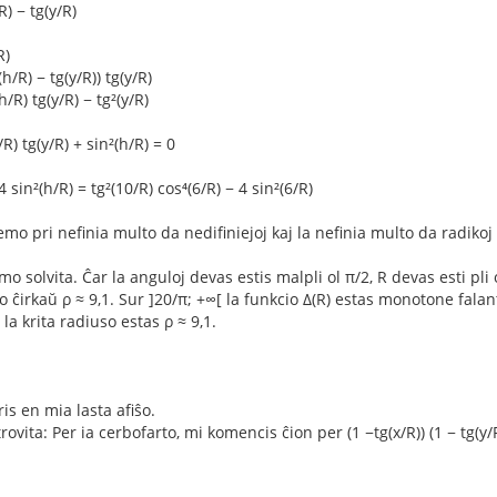
R) − tg(y/R)
R)
(h/R) − tg(y/R)) tg(y/R)
h/R) tg(y/R) − tg²(y/R)
/R) tg(y/R) + sin²(h/R) = 0
4 sin²(h/R) = tg²(10/R) cos⁴(6/R) − 4 sin²(6/R)
mo pri nefinia multo da nedifiniejoj kaj la nefinia multo da radikoj
mo solvita. Ĉar la anguloj devas estis malpli ol π/2, R devas esti pli
 ĉirkaŭ ρ ≈ 9,1. Sur ]20/π; +∞[ la funkcio Δ(R) estas monotone falanta
l la krita radiuso estas ρ ≈ 9,1.
ris en mia lasta afiŝo.
ovita: Per ia cerbofarto, mi komencis ĉion per (1 −tg(x/R)) (1 − tg(y/R)