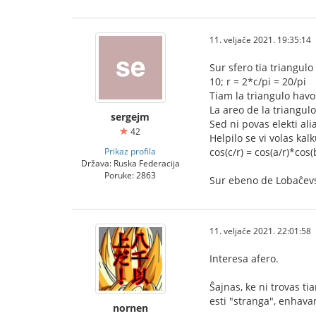
11. veljače 2021. 19:35:14
Sur sfero tia triangulo
10; r = 2*c/pi = 20/pi
Tiam la triangulo havo
La areo de la triangulo 
sergejm
Sed ni povas elekti ali
42
Helpilo se vi volas ka
Prikaz profila
cos(c/r) = cos(a/r)*cos(
Država: Ruska Federacija
Poruke: 2863
Sur ebeno de Lobaĉevsk
11. veljače 2021. 22:01:58
Interesa afero.
Ŝajnas, ke ni trovas ti
esti "stranga", enhava
nornen