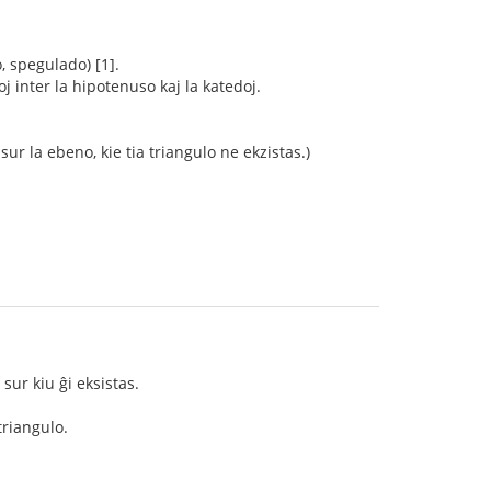
, spegulado) [1].
oj inter la hipotenuso kaj la katedoj.
r la ebeno, kie tia triangulo ne ekzistas.)
sur kiu ĝi eksistas.
triangulo.