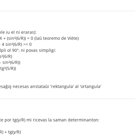
le iu el ni eraras):
) X + (sin²(6/R)) = 0 (laŭ teoremo de Viète)
− 4 sin²(6/R) >= 0
pli ol 90°, ni povas simpligi:
s²(6/R)
- sin²(6/R))
 tg²(5/R))
saĝoj necesas anstataŭi 'rektangula' al 'ortangula'
kte por tg(y/R) mi ricevas la saman determinanton:
R) + tg(y/R)