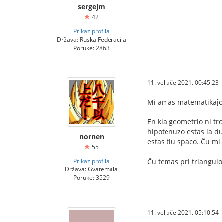
sergejm
42
Prikaz profila
Država: Ruska Federacija
Poruke: 2863
11. veljače 2021. 00:45:23
Mi amas matematikaĵoj
En kia geometrio ni tr
hipotenuzo estas la du
nornen
estas tiu spaco. Ĉu m
55
Prikaz profila
Ĉu temas pri triangulo
Država: Gvatemala
Poruke: 3529
11. veljače 2021. 05:10:54