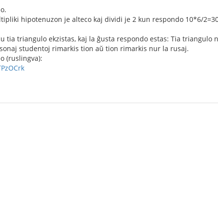
o.
tipliki hipotenuzon je alteco kaj dividi je 2 kun respondo 10*6/2=30
u tia triangulo ekzistas, kaj la ĝusta respondo estas: Tia triangulo n
onaj studentoj rimarkis tion aŭ tion rimarkis nur la rusaj.
eo (ruslingva):
TPzOCrk