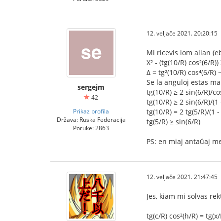
12. veljače 2021. 20:20:15
Mi ricevis iom alian (eb
X² - (tg(10/R) cos²(6/R)
Δ = tg²(10/R) cos⁴(6/R) 
Se la anguloj estas mal
sergejm
tg(10/R) ≥ 2 sin(6/R)/co
42
tg(10/R) ≥ 2 sin(6/R)/(1 
Prikaz profila
tg(10/R) = 2 tg(5/R)/(1 -
Država: Ruska Federacija
tg(5/R) ≥ sin(6/R)
Poruke: 2863
PS: en miaj antaŭaj me
12. veljače 2021. 21:47:45
Jes, kiam mi solvas re
tg(c/R) cos²(h/R) = tg(x/