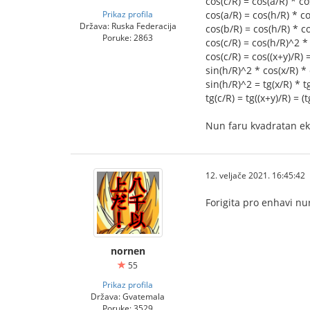
cos(c/R) = cos(a/R) * co
Prikaz profila
cos(a/R) = cos(h/R) * co
Država: Ruska Federacija
cos(b/R) = cos(h/R) * c
Poruke: 2863
cos(c/R) = cos(h/R)^2 * 
cos(c/R) = cos((x+y)/R) =
sin(h/R)^2 * cos(x/R) * 
sin(h/R)^2 = tg(x/R) * t
tg(c/R) = tg((x+y)/R) = (t
Nun faru kvadratan ekva
12. veljače 2021. 16:45:42
Forigita pro enhavi nu
nornen
55
Prikaz profila
Država: Gvatemala
Poruke: 3529