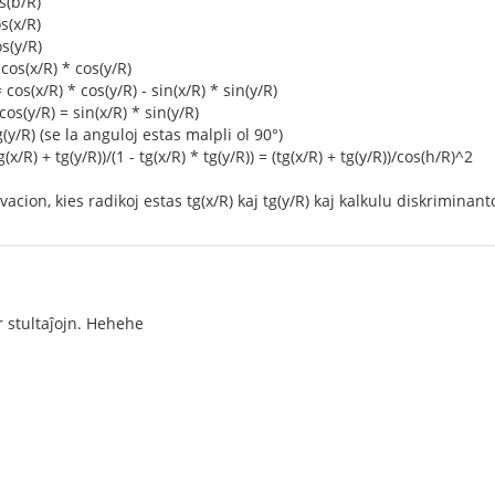
s(b/R)
s(x/R)
os(y/R)
cos(x/R) * cos(y/R)
 cos(x/R) * cos(y/R) - sin(x/R) * sin(y/R)
cos(y/R) = sin(x/R) * sin(y/R)
g(y/R) (se la anguloj estas malpli ol 90°)
g(x/R) + tg(y/R))/(1 - tg(x/R) * tg(y/R)) = (tg(x/R) + tg(y/R))/cos(h/R)^2
cion, kies radikoj estas tg(x/R) kaj tg(y/R) kaj kalkulu diskriminant
r stultaĵojn. Hehehe