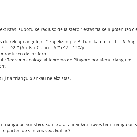
 ekzistas: supozu ke radiuso de la sfero r estas tia ke hipotenuzo c 
s du rektajn angulojn, C kaj ekzemple B. Tiam kateto a = h = 6. Angu
S = r^2 * (A + B + C - pi) = A * r^2 = 120/pi.
an radiuson de la sfero.
lkuli: Teoremo analoga al teoremo de Pitagoro por sfera triangulo:
b/r)
ij tia triangulo ankaŭ ne ekzistas.
an triangulon sur sfero kun radio r, ni ankaŭ trovos tian triangulon s
nte parton de si mem, sed: kial ne?