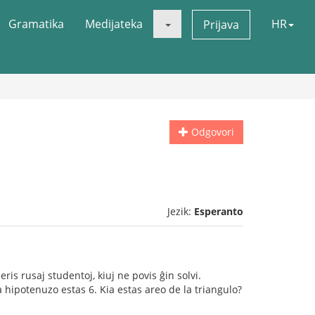
Gramatika
Medijateka
HR
Prijava
Odgovori
Jezik:
Esperanto
ris rusaj studentoj, kiuj ne povis ĝin solvi.
 hipotenuzo estas 6. Kia estas areo de la triangulo?