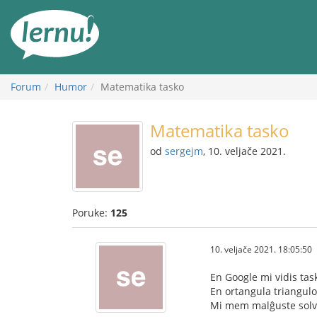
Sadržaj
Forum
Humor
Matematika tasko
Matematika tasko
od
sergejm
, 10. veljače 2021.
Poruke:
125
10. veljače 2021. 18:05:50
En Google mi vidis task
En ortangula triangulo
Mi mem malĝuste solvi