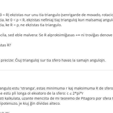
:
0 < R) ekzistas nur unu tia triangulo (senrigarde de movado, rotacio
tia, ke 0 < ρ < R, ekzistas nefiniaj tiaj trianguloj kun malsamaj angul
ia, ke R < ρ, ne ekzistas tia triangulo.
cila, sed eble malvera: Se R alproksimiĝasas +∞ ni troviĝas denove su
stas R?
li precize: Ĉiuj trianguloj sur tia sfero havas la samajn angulojn.
triangulo estu 'stranga', estas minimuma r kaj maksimuma R de sfero 
estu pli longa ol ekvatoro de la sfero: c ≤ 2*pi*r
i kalkulata, uzante menciita de mi teoremo de Pitagoro por sfera 
hipotenuzo, je kiuj ĝin dividas alteco.