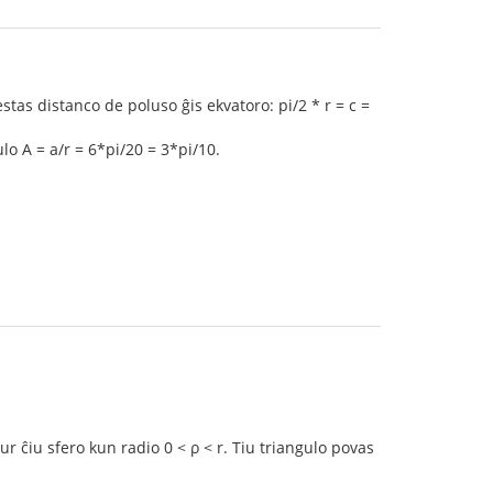
estas distanco de poluso ĝis ekvatoro: pi/2 * r = c =
lo A = a/r = 6*pi/20 = 3*pi/10.
ur ĉiu sfero kun radio 0 < ρ < r. Tiu triangulo povas