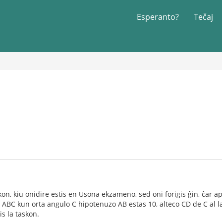
Esperanto?
Tečaj
on, kiu onidire estis en Usona ekzameno, sed oni forigis ĝin, ĉar ape
 ABC kun orta angulo C hipotenuzo AB estas 10, alteco CD de C al la
s la taskon.