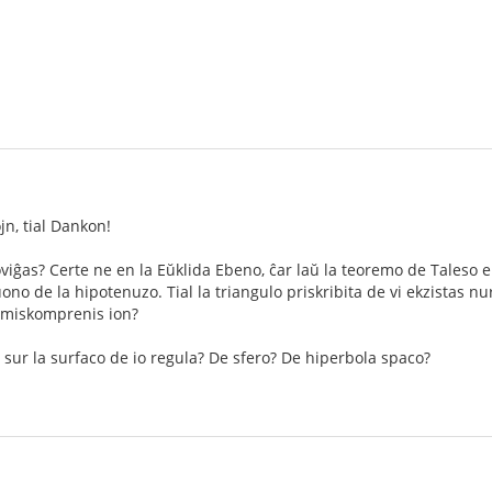
n, tial Dankon!
oviĝas? Certe ne en la Eŭklida Ebeno, ĉar laŭ la teoremo de Taleso
ono de la hipotenuzo. Tial la triangulo priskribita de vi ekzistas n
i miskomprenis ion?
 sur la surfaco de io regula? De sfero? De hiperbola spaco?