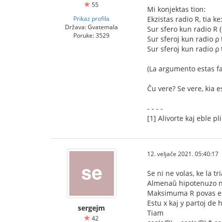
55
Mi konjektas tion:
Prikaz profila
Ekzistas radio R, tia ke
Država: Gvatemala
Sur sfero kun radio R (
Poruke: 3529
Sur sferoj kun radio ρ 
Sur sferoj kun radio ρ t
(La argumento estas fa
Ĉu vere? Se vere, kia e
- - - -
[1] Alivorte kaj eble p
12. veljače 2021. 05:40:17
Se ni ne volas, ke la 
Almenaŭ hipotenuzo ne 
Maksimuma R povas est
Estu x kaj y partoj de 
sergejm
Tiam
42