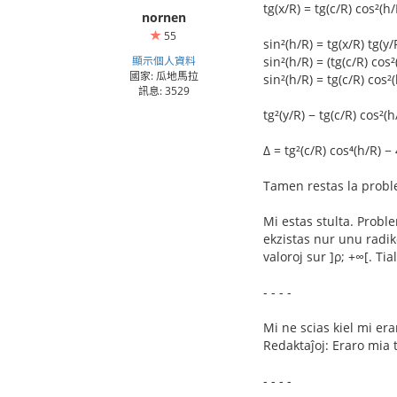
tg(x/R) = tg(c/R) cos²(h/
nornen
55
sin²(h/R) = tg(x/R) tg(y/
顯示個人資料
sin²(h/R) = (tg(c/R) cos²
國家: 瓜地馬拉
sin²(h/R) = tg(c/R) cos²(
訊息: 3529
tg²(y/R) − tg(c/R) cos²(h
Δ = tg²(c/R) cos⁴(h/R) − 
Tamen restas la proble
Mi estas stulta. Proble
ekzistas nur unu radiko
valoroj sur ]ρ; +∞[. Tia
- - - -
Mi ne scias kiel mi era
Redaktaĵoj: Eraro mia tr
- - - -