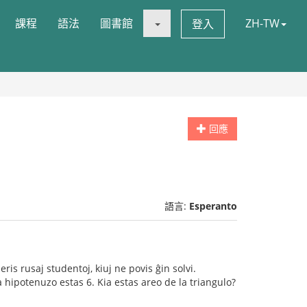
課程
語法
圖書館
ZH-TW
登入
回應
語言:
Esperanto
ris rusaj studentoj, kiuj ne povis ĝin solvi.
 hipotenuzo estas 6. Kia estas areo de la triangulo?