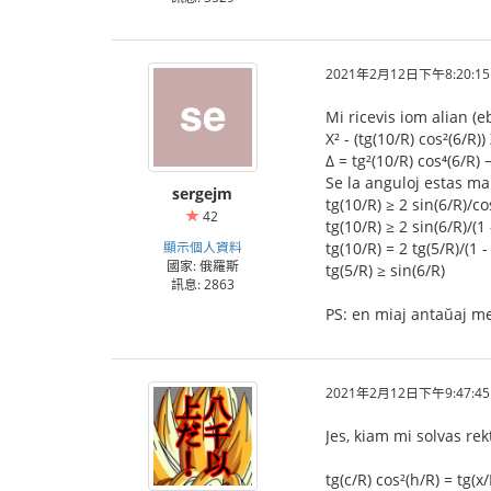
2021年2月12日下午8:20:15
Mi ricevis iom alian (eb
X² - (tg(10/R) cos²(6/R)
Δ = tg²(10/R) cos⁴(6/R) 
Se la anguloj estas mal
sergejm
tg(10/R) ≥ 2 sin(6/R)/co
42
tg(10/R) ≥ 2 sin(6/R)/(1 
顯示個人資料
tg(10/R) = 2 tg(5/R)/(1 -
國家: 俄羅斯
tg(5/R) ≥ sin(6/R)
訊息: 2863
PS: en miaj antaŭaj me
2021年2月12日下午9:47:45
Jes, kiam mi solvas re
tg(c/R) cos²(h/R) = tg(x/