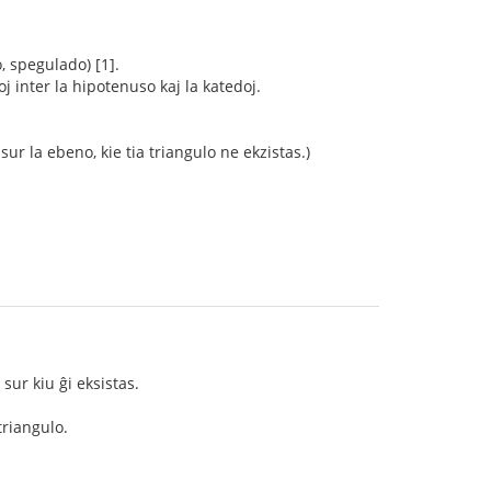
, spegulado) [1].
oj inter la hipotenuso kaj la katedoj.
r la ebeno, kie tia triangulo ne ekzistas.)
sur kiu ĝi eksistas.
triangulo.