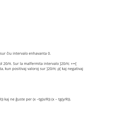
 sur ĉiu intervalo enhavanta 0.
 ol 20/π. Sur la malfermita intervalo ]20/π; +∞[
, kun positivaj valoroj sur ]20/π; ρ[ kaj negativaj
) kaj ne ĝuste per (x −tg(x/R)) (x − tg(y/R)).