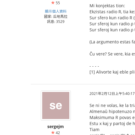
55
Mi konjektas tion:
顯示個人資料
Ekzistas radio R, tia ke
國家: 瓜地馬拉
Sur sfero kun radio R (
訊息: 3529
Sur sferoj kun radio ρ 
Sur sferoj kun radio ρ t
(La argumento estas fa
Ĉu vere? Se vere, kia e
- - - -
[1] Alivorte kaj eble p
2021年2月12日上午5:40:17
Se ni ne volas, ke la 
Almenaŭ hipotenuzo ne 
Maksimuma R povas est
Estu x kaj y partoj de 
sergejm
Tiam
42