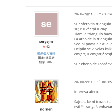
2021年2月11日下午7:35:14
Sur sfero tia triangulo
10; r = 2*c/pi = 20/pi
Tiam la triangulo havo
La areo de la triangulo 
sergejm
Sed ni povas elekti ali
42
Helpilo se vi volas ka
顯示個人資料
cos(c/r) = cos(a/r)*cos(
國家: 俄羅斯
訊息: 2863
Sur ebeno de Lobaĉevsk
2021年2月11日下午10:01:5
Interesa afero.
Ŝajnas, ke ni trovas ti
esti "stranga", enhava
nornen