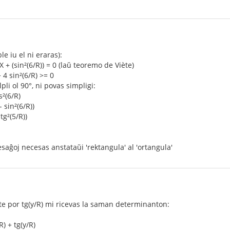
le iu el ni eraras):
) X + (sin²(6/R)) = 0 (laŭ teoremo de Viète)
− 4 sin²(6/R) >= 0
pli ol 90°, ni povas simpligi:
s²(6/R)
- sin²(6/R))
 tg²(5/R))
saĝoj necesas anstataŭi 'rektangula' al 'ortangula'
kte por tg(y/R) mi ricevas la saman determinanton:
R) + tg(y/R)