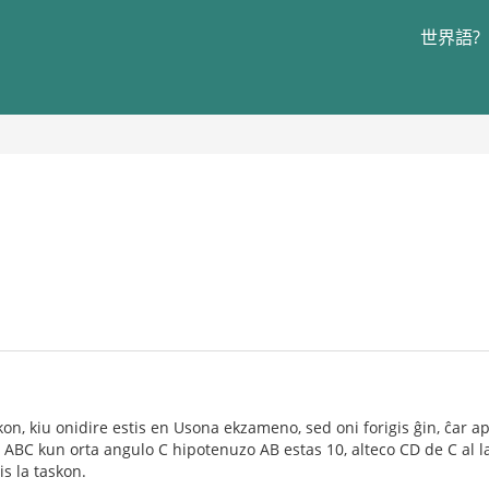
世界語?
on, kiu onidire estis en Usona ekzameno, sed oni forigis ĝin, ĉar ape
 ABC kun orta angulo C hipotenuzo AB estas 10, alteco CD de C al la
s la taskon.