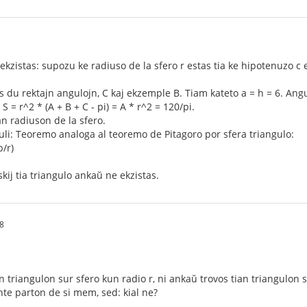
 ekzistas: supozu ke radiuso de la sfero r estas tia ke hipotenuzo c 
s du rektajn angulojn, C kaj ekzemple B. Tiam kateto a = h = 6. Angu
S = r^2 * (A + B + C - pi) = A * r^2 = 120/pi.
an radiuson de la sfero.
lkuli: Teoremo analoga al teoremo de Pitagoro por sfera triangulo:
b/r)
ij tia triangulo ankaŭ ne ekzistas.
8
an triangulon sur sfero kun radio r, ni ankaŭ trovos tian triangulon s
nte parton de si mem, sed: kial ne?