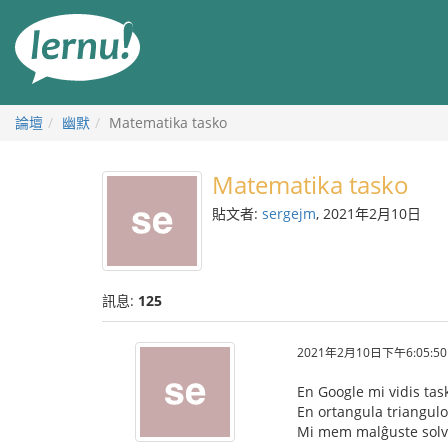
前
往
目
錄
論壇
幽默
Matematika tasko
Matematika tasko
貼文者:
sergejm
, 2021年2月10日
訊息:
125
2021年2月10日下午6:05:50
En Google mi vidis task
En ortangula triangulo
Mi mem malĝuste solvi