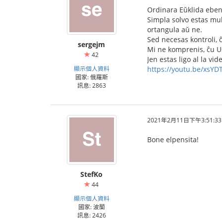
Ordinara Eŭklida eben
Simpla solvo estas mul
ortangula aŭ ne.
Sed necesas kontroli, ĉ
sergejm
Mi ne komprenis, ĉu Us
42
Jen estas ligo al la vid
顯示個人資料
https://youtu.be/xsYD
國家: 俄羅斯
訊息: 2863
2021年2月11日下午3:51:33
Bone elpensita!
StefKo
44
顯示個人資料
國家: 波蘭
訊息: 2426