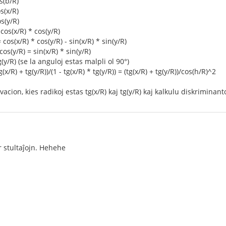
s(b/R)
s(x/R)
os(y/R)
cos(x/R) * cos(y/R)
 cos(x/R) * cos(y/R) - sin(x/R) * sin(y/R)
cos(y/R) = sin(x/R) * sin(y/R)
g(y/R) (se la anguloj estas malpli ol 90°)
g(x/R) + tg(y/R))/(1 - tg(x/R) * tg(y/R)) = (tg(x/R) + tg(y/R))/cos(h/R)^2
cion, kies radikoj estas tg(x/R) kaj tg(y/R) kaj kalkulu diskriminant
r stultaĵojn. Hehehe