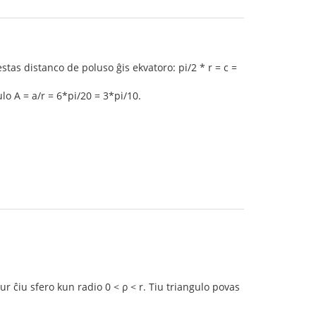
estas distanco de poluso ĝis ekvatoro: pi/2 * r = c =
lo A = a/r = 6*pi/20 = 3*pi/10.
ur ĉiu sfero kun radio 0 < ρ < r. Tiu triangulo povas