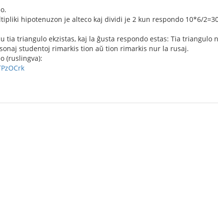
o.
tipliki hipotenuzon je alteco kaj dividi je 2 kun respondo 10*6/2=30
u tia triangulo ekzistas, kaj la ĝusta respondo estas: Tia triangulo n
onaj studentoj rimarkis tion aŭ tion rimarkis nur la rusaj.
eo (ruslingva):
TPzOCrk