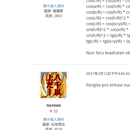
cos(c/R) = cos(a/R) * co
顯示個人資料
cos(a/R) = cos(h/R) * co
國家: 俄羅斯
cos(b/R) = cos(h/R) * c
訊息: 2863
cos(c/R) = cos(h/R)^2 * 
cos(c/R) = cos((x+y)/R) =
sin(h/R)^2 * cos(x/R) * 
sin(h/R)^2 = tg(x/R) * t
tg(c/R) = tg((x+y)/R) = (t
Nun faru kvadratan ekva
2021年2月12日下午4:45:42
Forigita pro enhavi nu
nornen
55
顯示個人資料
國家: 瓜地馬拉
訊息: 3529