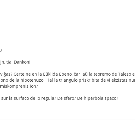
3
n, tial Dankon!
oviĝas? Certe ne en la Eŭklida Ebeno, ĉar laŭ la teoremo de Taleso
ono de la hipotenuzo. Tial la triangulo priskribita de vi ekzistas n
i miskomprenis ion?
 sur la surfaco de io regula? De sfero? De hiperbola spaco?