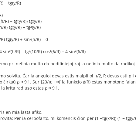
R) − tg(y/R)
R)
(h/R) − tg(y/R)) tg(y/R)
h/R) tg(y/R) − tg²(y/R)
/R) tg(y/R) + sin²(h/R) = 0
4 sin²(h/R) = tg²(10/R) cos⁴(6/R) − 4 sin²(6/R)
mo pri nefinia multo da nedifiniejoj kaj la nefinia multo da radikoj
mo solvita. Ĉar la anguloj devas estis malpli ol π/2, R devas esti pli
 ĉirkaŭ ρ ≈ 9,1. Sur ]20/π; +∞[ la funkcio Δ(R) estas monotone falanta
l la krita radiuso estas ρ ≈ 9,1.
ris en mia lasta afiŝo.
ovita: Per ia cerbofarto, mi komencis ĉion per (1 −tg(x/R)) (1 − tg(y/R)