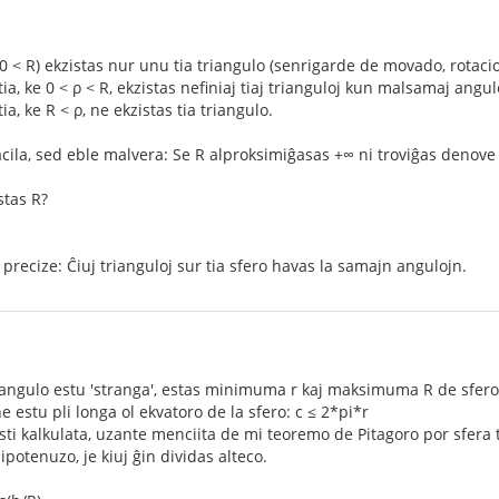
:
0 < R) ekzistas nur unu tia triangulo (senrigarde de movado, rotacio
tia, ke 0 < ρ < R, ekzistas nefiniaj tiaj trianguloj kun malsamaj angul
ia, ke R < ρ, ne ekzistas tia triangulo.
cila, sed eble malvera: Se R alproksimiĝasas +∞ ni troviĝas denove su
stas R?
li precize: Ĉiuj trianguloj sur tia sfero havas la samajn angulojn.
triangulo estu 'stranga', estas minimuma r kaj maksimuma R de sfero 
estu pli longa ol ekvatoro de la sfero: c ≤ 2*pi*r
i kalkulata, uzante menciita de mi teoremo de Pitagoro por sfera 
hipotenuzo, je kiuj ĝin dividas alteco.