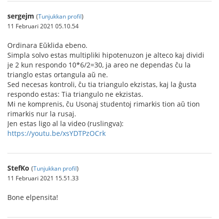
sergejm
(
Tunjukkan profil
)
11 Februari 2021 05.10.54
Ordinara Eŭklida ebeno.
Simpla solvo estas multipliki hipotenuzon je alteco kaj dividi
je 2 kun respondo 10*6/2=30, ja areo ne dependas ĉu la
trianglo estas ortangula aŭ ne.
Sed necesas kontroli, ĉu tia triangulo ekzistas, kaj la ĝusta
respondo estas: Tia triangulo ne ekzistas.
Mi ne komprenis, ĉu Usonaj studentoj rimarkis tion aŭ tion
rimarkis nur la rusaj.
Jen estas ligo al la video (ruslingva):
https://youtu.be/xsYDTPzOCrk
StefKo
(
Tunjukkan profil
)
11 Februari 2021 15.51.33
Bone elpensita!