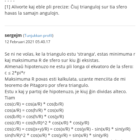
- - - -
[1] Alivorte kaj eble pli precize: Ĉiuj trianguloj sur tia sfero
havas la samajn angulojn.
sergejm
(
Tunjukkan profil
)
12 Februari 2021 05.40.17
Se ni ne volas, ke la triangulo estu 'stranga', estas minimuma r
kaj maksimuma R de sfero sur kiu ĝi eksistas.
Almenaŭ hipotenuzo ne estu pli longa ol ekvatoro de la sfero:
c ≤ 2*pi*r
Maksimuma R povas esti kalkulata, uzante menciita de mi
teoremo de Pitagoro por sfera triangulo.
Estu x kaj y partoj de hipotenuzo, je kiuj ĝin dividas alteco.
Tiam
cos(c/R) = cos(a/R) * cos(b/R)
cos(a/R) = cos(h/R) * cos(x/R)
cos(b/R) = cos(h/R) * cos(y/R)
cos(c/R) = cos(h/R)^2 * cos(x/R) * cos(y/R)
cos(c/R) = cos((x+y)/R) = cos(x/R) * cos(y/R) - sin(x/R) * sin(y/R)
sin(h/R)^2 * cos(x/R) * cos(y/R) = sin(x/R) * sin(y/R)