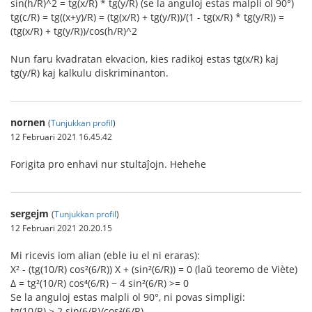
sin(h/R)^2 = tg(x/R) * tg(y/R) (se la anguloj estas malpli ol 90°)
tg(c/R) = tg((x+y)/R) = (tg(x/R) + tg(y/R))/(1 - tg(x/R) * tg(y/R)) =
(tg(x/R) + tg(y/R))/cos(h/R)^2
Nun faru kvadratan ekvacion, kies radikoj estas tg(x/R) kaj
tg(y/R) kaj kalkulu diskriminanton.
nornen
(
Tunjukkan profil
)
12 Februari 2021 16.45.42
Forigita pro enhavi nur stultaĵojn. Hehehe
sergejm
(
Tunjukkan profil
)
12 Februari 2021 20.20.15
Mi ricevis iom alian (eble iu el ni eraras):
X² - (tg(10/R) cos²(6/R)) X + (sin²(6/R)) = 0 (laŭ teoremo de Viète)
Δ = tg²(10/R) cos⁴(6/R) − 4 sin²(6/R) >= 0
Se la anguloj estas malpli ol 90°, ni povas simpligi:
tg(10/R) ≥ 2 sin(6/R)/cos²(6/R)