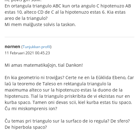
En ortangula triangulo ABC kun orta angulo C hipotenuzo AB
estas 10, alteco CD de C al la hipotenuzo estas 6. Kia estas
areo de la triangulo?
Mi mem malĝuste solvis la taskon.
nornen
(
Tunjukkan profil
)
11 Februari 2021 00.45.23
Mi amas matematikaĵojn, tial Dankon!
En kia geometrio ni troviĝas? Certe ne en la Eŭklida Ebeno, ĉar
laŭ la teoremo de Taleso en rektangula triangulo la
maximuma alteco sur la hipotenuzo estas la duono de la
hipotenuzo. Tial la triangulo priskribita de vi ekzistas nur en
kurba spaco. Tamen oni devas scii, kiel kurba estas tiu spaco.
Ĉu mi miskomprenis ion?
Ĉu temas pri triangulo sur la surfaco de io regula? De sfero?
De hiperbola spaco?