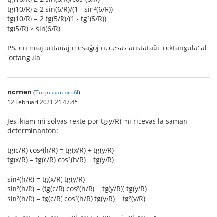
tg(10/R) ≥ 2 sin(6/R)/(1 - sin²(6/R))
tg(10/R) = 2 tg(5/R)/(1 - tg²(5/R))
tg(5/R) ≥ sin(6/R)
PS: en miaj antaŭaj mesaĝoj necesas anstataŭi 'rektangula' al
'ortangula'
nornen
(
Tunjukkan profil
)
12 Februari 2021 21.47.45
Jes, kiam mi solvas rekte por tg(y/R) mi ricevas la saman
determinanton:
tg(c/R) cos²(h/R) = tg(x/R) + tg(y/R)
tg(x/R) = tg(c/R) cos²(h/R) − tg(y/R)
sin²(h/R) = tg(x/R) tg(y/R)
sin²(h/R) = (tg(c/R) cos²(h/R) − tg(y/R)) tg(y/R)
sin²(h/R) = tg(c/R) cos²(h/R) tg(y/R) − tg²(y/R)