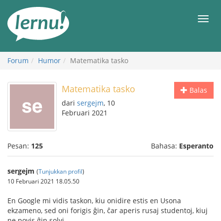
Ke
daftar
Men
isi
Forum
Humor
Matematika tasko
Matematika tasko
Balas
dari
sergejm
, 10
Februari 2021
Pesan:
125
Bahasa:
Esperanto
sergejm
(
Tunjukkan profil
)
10 Februari 2021 18.05.50
En Google mi vidis taskon, kiu onidire estis en Usona
ekzameno, sed oni forigis ĝin, ĉar aperis rusaj studentoj, kiuj
ne povis ĝin solvi.