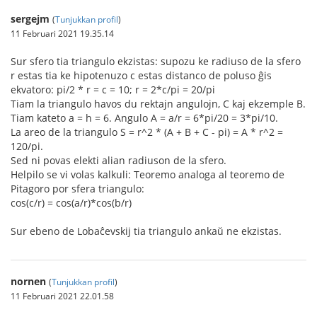
sergejm
(
Tunjukkan profil
)
11 Februari 2021 19.35.14
Sur sfero tia triangulo ekzistas: supozu ke radiuso de la sfero
r estas tia ke hipotenuzo c estas distanco de poluso ĝis
ekvatoro: pi/2 * r = c = 10; r = 2*c/pi = 20/pi
Tiam la triangulo havos du rektajn angulojn, C kaj ekzemple B.
Tiam kateto a = h = 6. Angulo A = a/r = 6*pi/20 = 3*pi/10.
La areo de la triangulo S = r^2 * (A + B + C - pi) = A * r^2 =
120/pi.
Sed ni povas elekti alian radiuson de la sfero.
Helpilo se vi volas kalkuli: Teoremo analoga al teoremo de
Pitagoro por sfera triangulo:
cos(c/r) = cos(a/r)*cos(b/r)
Sur ebeno de Lobaĉevskij tia triangulo ankaŭ ne ekzistas.
nornen
(
Tunjukkan profil
)
11 Februari 2021 22.01.58