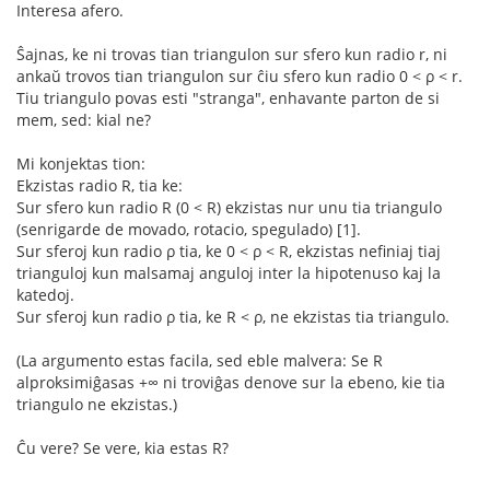
Interesa afero.
Ŝajnas, ke ni trovas tian triangulon sur sfero kun radio r, ni
ankaŭ trovos tian triangulon sur ĉiu sfero kun radio 0 < ρ < r.
Tiu triangulo povas esti "stranga", enhavante parton de si
mem, sed: kial ne?
Mi konjektas tion:
Ekzistas radio R, tia ke:
Sur sfero kun radio R (0 < R) ekzistas nur unu tia triangulo
(senrigarde de movado, rotacio, spegulado) [1].
Sur sferoj kun radio ρ tia, ke 0 < ρ < R, ekzistas nefiniaj tiaj
trianguloj kun malsamaj anguloj inter la hipotenuso kaj la
katedoj.
Sur sferoj kun radio ρ tia, ke R < ρ, ne ekzistas tia triangulo.
(La argumento estas facila, sed eble malvera: Se R
alproksimiĝasas +∞ ni troviĝas denove sur la ebeno, kie tia
triangulo ne ekzistas.)
Ĉu vere? Se vere, kia estas R?