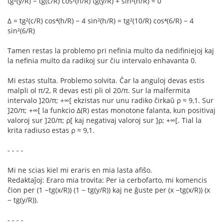
tg²(y/R) − tg(c/R) cos²(h/R) tg(y/R) + sin²(h/R) = 0
Δ = tg²(c/R) cos⁴(h/R) − 4 sin²(h/R) = tg²(10/R) cos⁴(6/R) − 4
sin²(6/R)
Tamen restas la problemo pri nefinia multo da nedifiniejoj kaj
la nefinia multo da radikoj sur ĉiu intervalo enhavanta 0.
Mi estas stulta. Problemo solvita. Ĉar la anguloj devas estis
malpli ol π/2, R devas esti pli ol 20/π. Sur la malfermita
intervalo ]20/π; +∞[ ekzistas nur unu radiko ĉirkaŭ ρ ≈ 9,1. Sur
]20/π; +∞[ la funkcio Δ(R) estas monotone falanta, kun positivaj
valoroj sur ]20/π; ρ[ kaj negativaj valoroj sur ]ρ; +∞[. Tial la
krita radiuso estas ρ ≈ 9,1.
- - - -
Mi ne scias kiel mi eraris en mia lasta afiŝo.
Redaktaĵoj: Eraro mia trovita: Per ia cerbofarto, mi komencis
ĉion per (1 −tg(x/R)) (1 − tg(y/R)) kaj ne ĝuste per (x −tg(x/R)) (x
− tg(y/R)).
- - - -