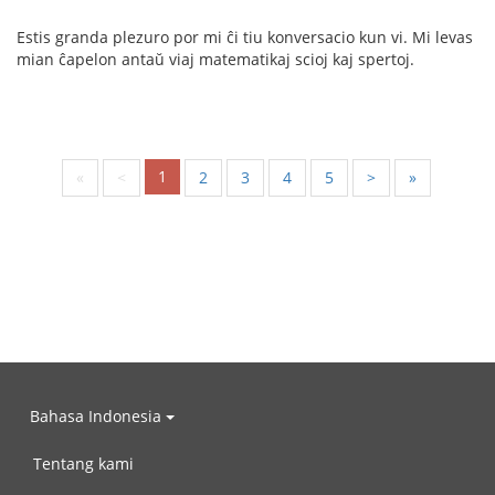
Estis granda plezuro por mi ĉi tiu konversacio kun vi. Mi levas
mian ĉapelon antaŭ viaj matematikaj scioj kaj spertoj.
1
«
<
2
3
4
5
>
»
Bahasa Indonesia
Tentang kami