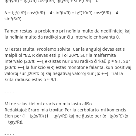
tg²(y/R) − tg(c/R) cos²(h/R) tg(y/R) + sin²(h/R) = 0
Δ = tg²(c/R) cos⁴(h/R) − 4 sin²(h/R) = tg²(10/R) cos⁴(6/R) − 4
sin²(6/R)
Tamen restas la problemo pri nefinia multo da nedifiniejoj kaj
la nefinia multo da radikoj sur ĉiu intervalo enhavanta 0.
Mi estas stulta. Problemo solvita. Ĉar la anguloj devas estis
malpli ol π/2, R devas esti pli ol 20/π. Sur la malfermita
intervalo ]20/π; +∞[ ekzistas nur unu radiko ĉirkaŭ ρ ≈ 9,1. Sur
]20/π; +∞[ la funkcio Δ(R) estas monotone falanta, kun positivaj
valoroj sur ]20/π; ρ[ kaj negativaj valoroj sur ]ρ; +∞[. Tial la
krita radiuso estas ρ ≈ 9,1.
- - - -
Mi ne scias kiel mi eraris en mia lasta afiŝo.
Redaktaĵoj: Eraro mia trovita: Per ia cerbofarto, mi komencis
ĉion per (1 −tg(x/R)) (1 − tg(y/R)) kaj ne ĝuste per (x −tg(x/R)) (x
− tg(y/R)).
- - - -