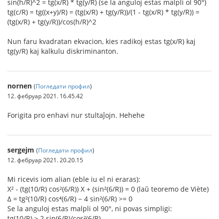
sin(h/R)^2 = tg(x/R) * tg(y/R) (se la anguloj estas malpli ol 90°)
tg(c/R) = tg((x+y)/R) = (tg(x/R) + tg(y/R))/(1 - tg(x/R) * tg(y/R)) =
(tg(x/R) + tg(y/R))/cos(h/R)^2
Nun faru kvadratan ekvacion, kies radikoj estas tg(x/R) kaj
tg(y/R) kaj kalkulu diskriminanton.
nornen
(
Погледати профил
)
12. фебруар 2021. 16.45.42
Forigita pro enhavi nur stultaĵojn. Hehehe
sergejm
(
Погледати профил
)
12. фебруар 2021. 20.20.15
Mi ricevis iom alian (eble iu el ni eraras):
X² - (tg(10/R) cos²(6/R)) X + (sin²(6/R)) = 0 (laŭ teoremo de Viète)
Δ = tg²(10/R) cos⁴(6/R) − 4 sin²(6/R) >= 0
Se la anguloj estas malpli ol 90°, ni povas simpligi:
tg(10/R) ≥ 2 sin(6/R)/cos²(6/R)