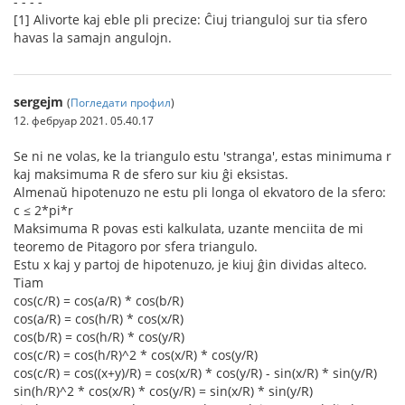
- - - -
[1] Alivorte kaj eble pli precize: Ĉiuj trianguloj sur tia sfero
havas la samajn angulojn.
sergejm
(
Погледати профил
)
12. фебруар 2021. 05.40.17
Se ni ne volas, ke la triangulo estu 'stranga', estas minimuma r
kaj maksimuma R de sfero sur kiu ĝi eksistas.
Almenaŭ hipotenuzo ne estu pli longa ol ekvatoro de la sfero:
c ≤ 2*pi*r
Maksimuma R povas esti kalkulata, uzante menciita de mi
teoremo de Pitagoro por sfera triangulo.
Estu x kaj y partoj de hipotenuzo, je kiuj ĝin dividas alteco.
Tiam
cos(c/R) = cos(a/R) * cos(b/R)
cos(a/R) = cos(h/R) * cos(x/R)
cos(b/R) = cos(h/R) * cos(y/R)
cos(c/R) = cos(h/R)^2 * cos(x/R) * cos(y/R)
cos(c/R) = cos((x+y)/R) = cos(x/R) * cos(y/R) - sin(x/R) * sin(y/R)
sin(h/R)^2 * cos(x/R) * cos(y/R) = sin(x/R) * sin(y/R)