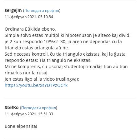
sergejm
(
Погледати профил
)
11. фебруар 2021. 05.10.54
Ordinara Eŭklida ebeno.
Simpla solvo estas multipliki hipotenuzon je alteco kaj dividi
je 2 kun respondo 10*6/2=30, ja areo ne dependas ĉu la
trianglo estas ortangula aŭ ne.
Sed necesas kontroli, ĉu tia triangulo ekzistas, kaj la ĝusta
respondo estas: Tia triangulo ne ekzistas.
Mi ne komprenis, ĉu Usonaj studentoj rimarkis tion aŭ tion
rimarkis nur la rusaj.
Jen estas ligo al la video (ruslingva):
https://youtu.be/xsYDTPzOCrk
StefKo
(
Погледати профил
)
11. фебруар 2021. 15.51.33
Bone elpensita!