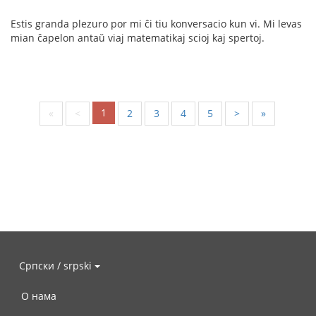
Estis granda plezuro por mi ĉi tiu konversacio kun vi. Mi levas
mian ĉapelon antaŭ viaj matematikaj scioj kaj spertoj.
1
«
<
2
3
4
5
>
»
Српски / srpski
О нама