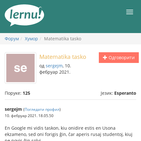
У
садржају
Мен
Форум
Хумор
Matematika tasko
Matematika tasko
Одговорити
од
sergejm
, 10.
фебруар 2021.
Поруке:
125
Језик:
Esperanto
sergejm
(
Погледати профил
)
10. фебруар 2021. 18.05.50
En Google mi vidis taskon, kiu onidire estis en Usona
ekzameno, sed oni forigis ĝin, ĉar aperis rusaj studentoj, kiuj
ne povis ĝin solvi.