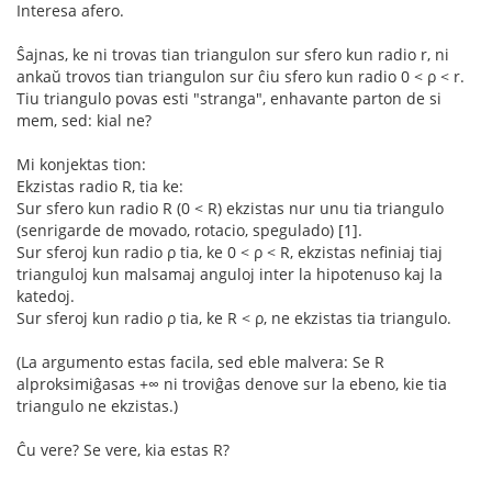
Interesa afero.
Ŝajnas, ke ni trovas tian triangulon sur sfero kun radio r, ni
ankaŭ trovos tian triangulon sur ĉiu sfero kun radio 0 < ρ < r.
Tiu triangulo povas esti "stranga", enhavante parton de si
mem, sed: kial ne?
Mi konjektas tion:
Ekzistas radio R, tia ke:
Sur sfero kun radio R (0 < R) ekzistas nur unu tia triangulo
(senrigarde de movado, rotacio, spegulado) [1].
Sur sferoj kun radio ρ tia, ke 0 < ρ < R, ekzistas nefiniaj tiaj
trianguloj kun malsamaj anguloj inter la hipotenuso kaj la
katedoj.
Sur sferoj kun radio ρ tia, ke R < ρ, ne ekzistas tia triangulo.
(La argumento estas facila, sed eble malvera: Se R
alproksimiĝasas +∞ ni troviĝas denove sur la ebeno, kie tia
triangulo ne ekzistas.)
Ĉu vere? Se vere, kia estas R?