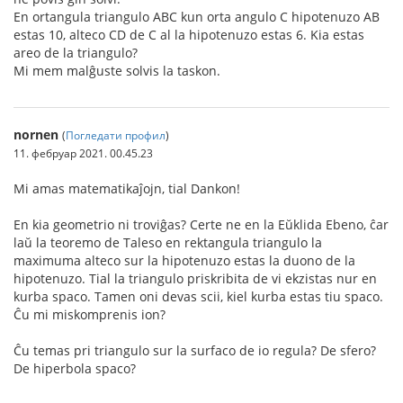
En ortangula triangulo ABC kun orta angulo C hipotenuzo AB
estas 10, alteco CD de C al la hipotenuzo estas 6. Kia estas
areo de la triangulo?
Mi mem malĝuste solvis la taskon.
nornen
(
Погледати профил
)
11. фебруар 2021. 00.45.23
Mi amas matematikaĵojn, tial Dankon!
En kia geometrio ni troviĝas? Certe ne en la Eŭklida Ebeno, ĉar
laŭ la teoremo de Taleso en rektangula triangulo la
maximuma alteco sur la hipotenuzo estas la duono de la
hipotenuzo. Tial la triangulo priskribita de vi ekzistas nur en
kurba spaco. Tamen oni devas scii, kiel kurba estas tiu spaco.
Ĉu mi miskomprenis ion?
Ĉu temas pri triangulo sur la surfaco de io regula? De sfero?
De hiperbola spaco?