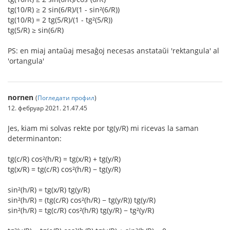
tg(10/R) ≥ 2 sin(6/R)/(1 - sin²(6/R))
tg(10/R) = 2 tg(5/R)/(1 - tg²(5/R))
tg(5/R) ≥ sin(6/R)
PS: en miaj antaŭaj mesaĝoj necesas anstataŭi 'rektangula' al
'ortangula'
nornen
(
Погледати профил
)
12. фебруар 2021. 21.47.45
Jes, kiam mi solvas rekte por tg(y/R) mi ricevas la saman
determinanton:
tg(c/R) cos²(h/R) = tg(x/R) + tg(y/R)
tg(x/R) = tg(c/R) cos²(h/R) − tg(y/R)
sin²(h/R) = tg(x/R) tg(y/R)
sin²(h/R) = (tg(c/R) cos²(h/R) − tg(y/R)) tg(y/R)
sin²(h/R) = tg(c/R) cos²(h/R) tg(y/R) − tg²(y/R)