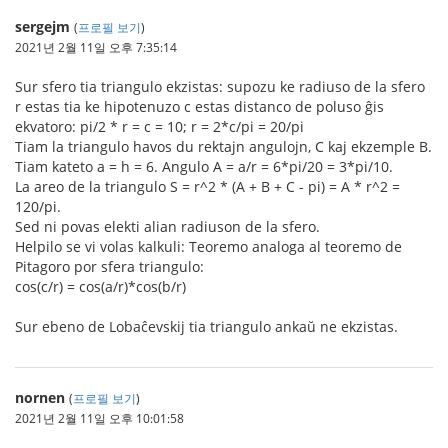
sergejm
(
프로필 보기
)
2021년 2월 11일 오후 7:35:14
Sur sfero tia triangulo ekzistas: supozu ke radiuso de la sfero
r estas tia ke hipotenuzo c estas distanco de poluso ĝis
ekvatoro: pi/2 * r = c = 10; r = 2*c/pi = 20/pi
Tiam la triangulo havos du rektajn angulojn, C kaj ekzemple B.
Tiam kateto a = h = 6. Angulo A = a/r = 6*pi/20 = 3*pi/10.
La areo de la triangulo S = r^2 * (A + B + C - pi) = A * r^2 =
120/pi.
Sed ni povas elekti alian radiuson de la sfero.
Helpilo se vi volas kalkuli: Teoremo analoga al teoremo de
Pitagoro por sfera triangulo:
cos(c/r) = cos(a/r)*cos(b/r)
Sur ebeno de Lobaĉevskij tia triangulo ankaŭ ne ekzistas.
nornen
(
프로필 보기
)
2021년 2월 11일 오후 10:01:58