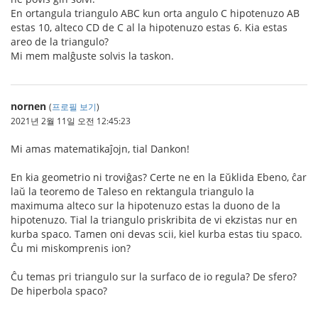
En ortangula triangulo ABC kun orta angulo C hipotenuzo AB
estas 10, alteco CD de C al la hipotenuzo estas 6. Kia estas
areo de la triangulo?
Mi mem malĝuste solvis la taskon.
nornen
(
프로필 보기
)
2021년 2월 11일 오전 12:45:23
Mi amas matematikaĵojn, tial Dankon!
En kia geometrio ni troviĝas? Certe ne en la Eŭklida Ebeno, ĉar
laŭ la teoremo de Taleso en rektangula triangulo la
maximuma alteco sur la hipotenuzo estas la duono de la
hipotenuzo. Tial la triangulo priskribita de vi ekzistas nur en
kurba spaco. Tamen oni devas scii, kiel kurba estas tiu spaco.
Ĉu mi miskomprenis ion?
Ĉu temas pri triangulo sur la surfaco de io regula? De sfero?
De hiperbola spaco?