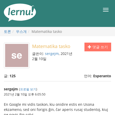
본
문
메
으
뉴
로
토론
우스개
Matematika tasko
Matematika tasko
댓글 쓰기
글쓴이:
sergejm
, 2021년
2월 10일
글:
125
언어:
Esperanto
sergejm
(
프로필 보기
)
2021년 2월 10일 오후 6:05:50
En Google mi vidis taskon, kiu onidire estis en Usona
ekzameno, sed oni forigis ĝin, ĉar aperis rusaj studentoj, kiuj
ne povis ĝin solvi.