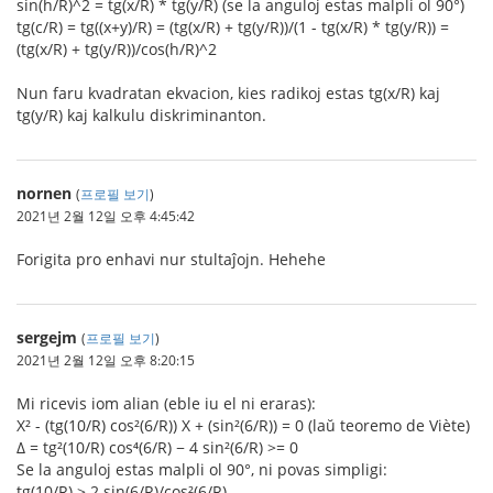
sin(h/R)^2 = tg(x/R) * tg(y/R) (se la anguloj estas malpli ol 90°)
tg(c/R) = tg((x+y)/R) = (tg(x/R) + tg(y/R))/(1 - tg(x/R) * tg(y/R)) =
(tg(x/R) + tg(y/R))/cos(h/R)^2
Nun faru kvadratan ekvacion, kies radikoj estas tg(x/R) kaj
tg(y/R) kaj kalkulu diskriminanton.
nornen
(
프로필 보기
)
2021년 2월 12일 오후 4:45:42
Forigita pro enhavi nur stultaĵojn. Hehehe
sergejm
(
프로필 보기
)
2021년 2월 12일 오후 8:20:15
Mi ricevis iom alian (eble iu el ni eraras):
X² - (tg(10/R) cos²(6/R)) X + (sin²(6/R)) = 0 (laŭ teoremo de Viète)
Δ = tg²(10/R) cos⁴(6/R) − 4 sin²(6/R) >= 0
Se la anguloj estas malpli ol 90°, ni povas simpligi:
tg(10/R) ≥ 2 sin(6/R)/cos²(6/R)