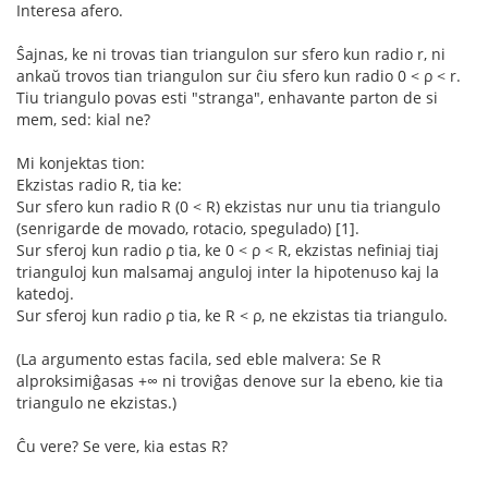
Interesa afero.
Ŝajnas, ke ni trovas tian triangulon sur sfero kun radio r, ni
ankaŭ trovos tian triangulon sur ĉiu sfero kun radio 0 < ρ < r.
Tiu triangulo povas esti "stranga", enhavante parton de si
mem, sed: kial ne?
Mi konjektas tion:
Ekzistas radio R, tia ke:
Sur sfero kun radio R (0 < R) ekzistas nur unu tia triangulo
(senrigarde de movado, rotacio, spegulado) [1].
Sur sferoj kun radio ρ tia, ke 0 < ρ < R, ekzistas nefiniaj tiaj
trianguloj kun malsamaj anguloj inter la hipotenuso kaj la
katedoj.
Sur sferoj kun radio ρ tia, ke R < ρ, ne ekzistas tia triangulo.
(La argumento estas facila, sed eble malvera: Se R
alproksimiĝasas +∞ ni troviĝas denove sur la ebeno, kie tia
triangulo ne ekzistas.)
Ĉu vere? Se vere, kia estas R?