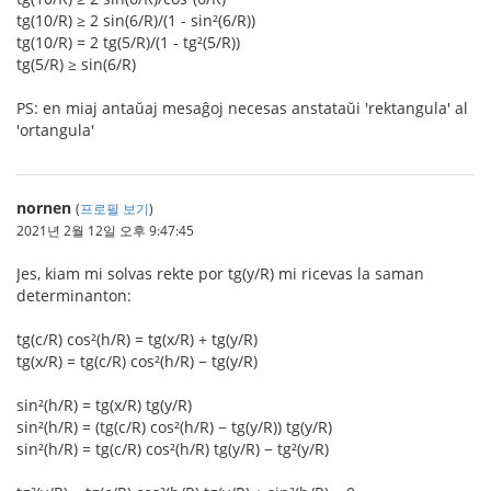
tg(10/R) ≥ 2 sin(6/R)/(1 - sin²(6/R))
tg(10/R) = 2 tg(5/R)/(1 - tg²(5/R))
tg(5/R) ≥ sin(6/R)
PS: en miaj antaŭaj mesaĝoj necesas anstataŭi 'rektangula' al
'ortangula'
nornen
(
프로필 보기
)
2021년 2월 12일 오후 9:47:45
Jes, kiam mi solvas rekte por tg(y/R) mi ricevas la saman
determinanton:
tg(c/R) cos²(h/R) = tg(x/R) + tg(y/R)
tg(x/R) = tg(c/R) cos²(h/R) − tg(y/R)
sin²(h/R) = tg(x/R) tg(y/R)
sin²(h/R) = (tg(c/R) cos²(h/R) − tg(y/R)) tg(y/R)
sin²(h/R) = tg(c/R) cos²(h/R) tg(y/R) − tg²(y/R)