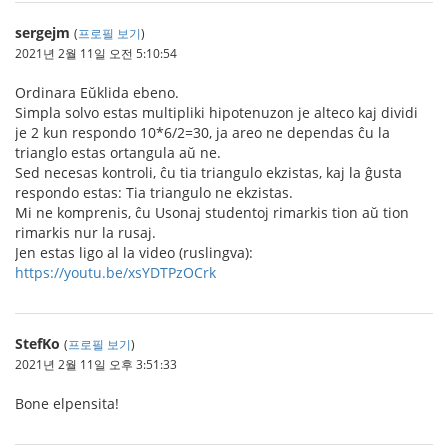
sergejm
(
프로필 보기
)
2021년 2월 11일 오전 5:10:54
Ordinara Eŭklida ebeno.
Simpla solvo estas multipliki hipotenuzon je alteco kaj dividi
je 2 kun respondo 10*6/2=30, ja areo ne dependas ĉu la
trianglo estas ortangula aŭ ne.
Sed necesas kontroli, ĉu tia triangulo ekzistas, kaj la ĝusta
respondo estas: Tia triangulo ne ekzistas.
Mi ne komprenis, ĉu Usonaj studentoj rimarkis tion aŭ tion
rimarkis nur la rusaj.
Jen estas ligo al la video (ruslingva):
https://youtu.be/xsYDTPzOCrk
StefKo
(
프로필 보기
)
2021년 2월 11일 오후 3:51:33
Bone elpensita!