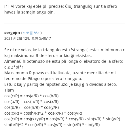
- - - -
[1] Alivorte kaj eble pli precize: Ĉiuj trianguloj sur tia sfero
havas la samajn angulojn.
sergejm
(
프로필 보기
)
2021년 2월 12일 오전 5:40:17
Se ni ne volas, ke la triangulo estu 'stranga', estas minimuma r
kaj maksimuma R de sfero sur kiu ĝi eksistas.
Almenaŭ hipotenuzo ne estu pli longa ol ekvatoro de la sfero:
c ≤ 2*pi*r
Maksimuma R povas esti kalkulata, uzante menciita de mi
teoremo de Pitagoro por sfera triangulo.
Estu x kaj y partoj de hipotenuzo, je kiuj ĝin dividas alteco.
Tiam
cos(c/R) = cos(a/R) * cos(b/R)
cos(a/R) = cos(h/R) * cos(x/R)
cos(b/R) = cos(h/R) * cos(y/R)
cos(c/R) = cos(h/R)^2 * cos(x/R) * cos(y/R)
cos(c/R) = cos((x+y)/R) = cos(x/R) * cos(y/R) - sin(x/R) * sin(y/R)
sin(h/R)^2 * cos(x/R) * cos(y/R) = sin(x/R) * sin(y/R)