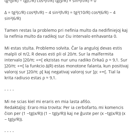
tg²(y/R) − tg(c/R) cos²(h/R) tg(y/R) + sin²(h/R) = 0
Δ = tg²(c/R) cos⁴(h/R) − 4 sin²(h/R) = tg²(10/R) cos⁴(6/R) − 4
sin²(6/R)
Tamen restas la problemo pri nefinia multo da nedifiniejoj kaj
la nefinia multo da radikoj sur ĉiu intervalo enhavanta 0.
Mi estas stulta. Problemo solvita. Ĉar la anguloj devas estis
malpli ol π/2, R devas esti pli ol 20/π. Sur la malfermita
intervalo ]20/π; +∞[ ekzistas nur unu radiko ĉirkaŭ ρ ≈ 9,1. Sur
]20/π; +∞[ la funkcio Δ(R) estas monotone falanta, kun positivaj
valoroj sur ]20/π; ρ[ kaj negativaj valoroj sur ]ρ; +∞[. Tial la
krita radiuso estas ρ ≈ 9,1.
- - - -
Mi ne scias kiel mi eraris en mia lasta afiŝo.
Redaktaĵoj: Eraro mia trovita: Per ia cerbofarto, mi komencis
ĉion per (1 −tg(x/R)) (1 − tg(y/R)) kaj ne ĝuste per (x −tg(x/R)) (x
− tg(y/R)).
- - - -