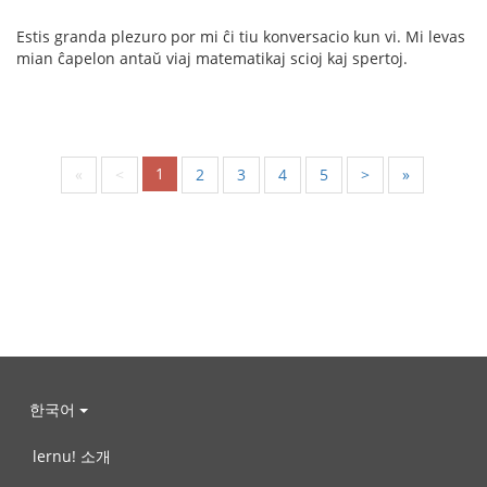
Estis granda plezuro por mi ĉi tiu konversacio kun vi. Mi levas
mian ĉapelon antaŭ viaj matematikaj scioj kaj spertoj.
1
«
<
2
3
4
5
>
»
한국어
lernu! 소개