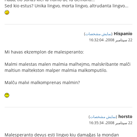
Sed kio estus? Unika lingvo, morta lingvo, altrudanta lingvo...
Hispanio
(
نمایش مشخصات
)
22 سپتامبر 2008،‏ 16:32:04
Mi havas ekzemplon de malesperanto:
Malmi malestas malen malmia malhejmo, malskribante malĉi
maltiun maltekston malper malmia malkomputilo.
Malĉu malvi malkomprenas malmin?
horsto
(
نمایش مشخصات
)
22 سپتامبر 2008،‏ 16:35:34
Malesperanto devus esti lingvo kiu damaĝas la mondan