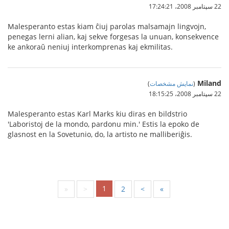
22 سپتامبر 2008،‏ 17:24:21
Malesperanto estas kiam ĉiuj parolas malsamajn lingvojn,
penegas lerni alian, kaj sekve forgesas la unuan, konsekvence
ke ankoraŭ neniuj interkomprenas kaj ekmilitas.
Miland
(
نمایش مشخصات
)
22 سپتامبر 2008،‏ 18:15:25
Malesperanto estas Karl Marks kiu diras en bildstrio
'Laboristoj de la mondo, pardonu min.' Estis la epoko de
glasnost en la Sovetunio, do, la artisto ne malliberiĝis.
1
«
<
2
>
»