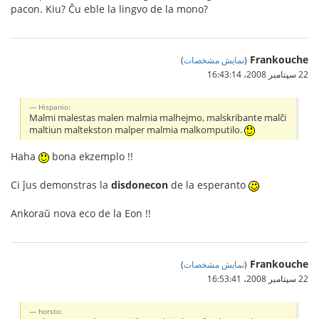
pacon. Kiu? Ĉu eble la lingvo de la mono?
Frankouche
(
نمایش مشخصات
)
22 سپتامبر 2008،‏ 16:43:14
Hispanio:
Malmi malestas malen malmia malhejmo, malskribante malĉi
maltiun maltekston malper malmia malkomputilo.
Haha
bona ekzemplo !!
Ci ĵus demonstras la
disdonecon
de la esperanto
Ankoraŭ nova eco de la Eon !!
Frankouche
(
نمایش مشخصات
)
22 سپتامبر 2008،‏ 16:53:41
horsto: