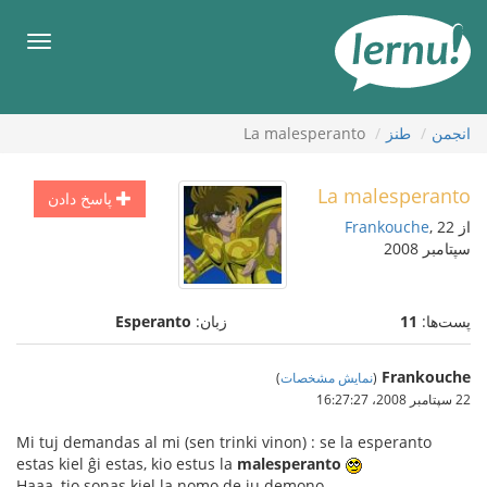
رود
ه
فهرس
حتوا
انجمن
طنز
La malesperanto
La malesperanto
پاسخ دادن
از
, 22
Frankouche
سپتامبر 2008
پست‌ها:
11
زبان:
Esperanto
Frankouche
(
نمایش مشخصات
)
22 سپتامبر 2008،‏ 16:27:27
Mi tuj demandas al mi (sen trinki vinon) : se la esperanto
estas kiel ĝi estas, kio estus la
malesperanto
Haaa, tio sonas kiel la nomo de iu demono...