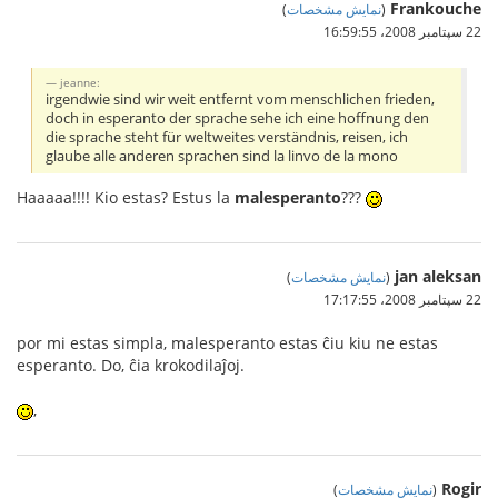
Frankouche
(
نمایش مشخصات
)
22 سپتامبر 2008،‏ 16:59:55
jeanne:
irgendwie sind wir weit entfernt vom menschlichen frieden,
doch in esperanto der sprache sehe ich eine hoffnung den
die sprache steht für weltweites verständnis, reisen, ich
glaube alle anderen sprachen sind la linvo de la mono
Haaaaa!!!! Kio estas? Estus la
malesperanto
???
jan aleksan
(
نمایش مشخصات
)
22 سپتامبر 2008،‏ 17:17:55
por mi estas simpla, malesperanto estas ĉiu kiu ne estas
esperanto. Do, ĉia krokodilaĵoj.
,
Rogir
(
نمایش مشخصات
)