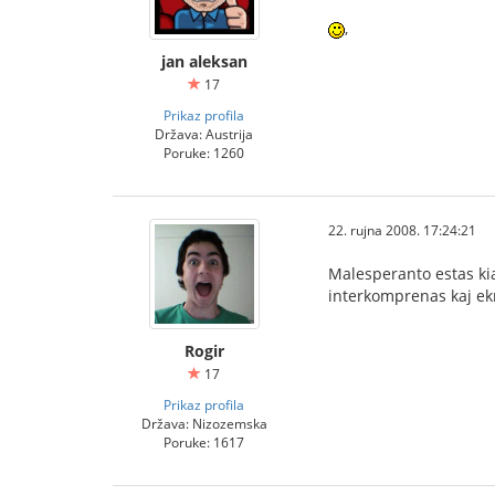
,
jan aleksan
17
Prikaz profila
Država: Austrija
Poruke: 1260
22. rujna 2008. 17:24:21
Malesperanto estas kia
interkomprenas kaj ekm
Rogir
17
Prikaz profila
Država: Nizozemska
Poruke: 1617