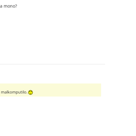
 la mono?
a malkomputilo.