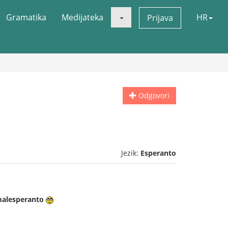
Gramatika
Medijateka
HR
Prijava
Odgovori
Jezik:
Esperanto
alesperanto