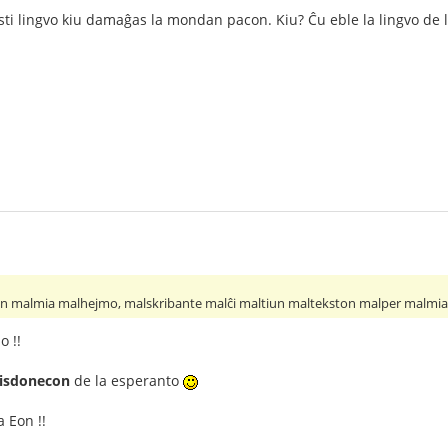
ti lingvo kiu damaĝas la mondan pacon. Kiu? Ĉu eble la lingvo de
n malmia malhejmo, malskribante malĉi maltiun maltekston malper malmi
 !!
isdonecon
de la esperanto
 Eon !!