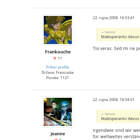
22. rujna 2008. 16:53:41
horsto:
Malesperanto devus e
Tio veras. Sed mi ne p
Frankouche
11
Prikaz profila
Država: Francuska
Poruke: 1121
22. rujna 2008. 16:54:51
horsto:
Malesperanto devus e
irgendwie sind wir we
jeanne
für weltweites verstän