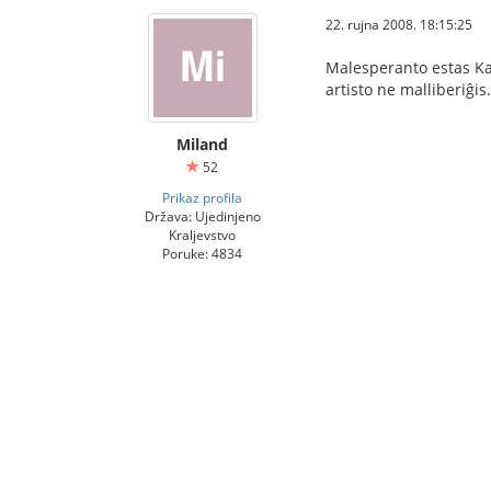
22. rujna 2008. 18:15:25
Malesperanto estas Kar
artisto ne malliberiĝis.
Miland
52
Prikaz profila
Država: Ujedinjeno
Kraljevstvo
Poruke: 4834