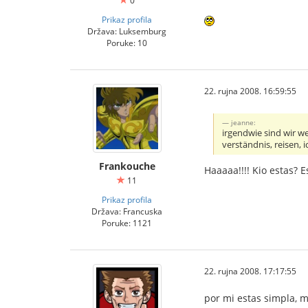
0
Prikaz profila
Država: Luksemburg
Poruke: 10
22. rujna 2008. 16:59:55
jeanne:
irgendwie sind wir w
verständnis, reisen, 
Frankouche
Haaaaa!!!! Kio estas? E
11
Prikaz profila
Država: Francuska
Poruke: 1121
22. rujna 2008. 17:17:55
por mi estas simpla, m