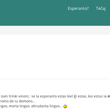
Esperanto?
Tečaj
sen trinki vinon) : se la esperanto estas kiel ĝi estas, kio estus la
m
a nomo de iu demono...
ngvo, morta lingvo, altrudanta lingvo...