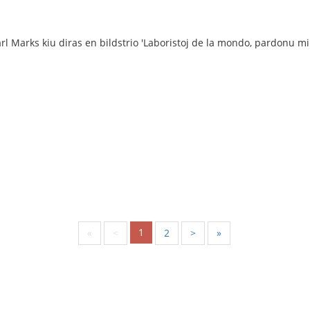
l Marks kiu diras en bildstrio 'Laboristoj de la mondo, pardonu min.
1
«
<
2
>
»