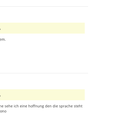
?
mem.
?
he sehe ich eine hoffnung den die sprache steht
mono