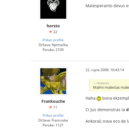
Malesperanto devus es
horsto
22
Prikaz profila
Država: Njemačka
Poruke: 2109
22. rujna 2008. 16:43:14
Hispanio:
Malmi malestas male
Haha
bona ekzemplo
Frankouche
11
Ci ĵus demonstras la
d
Prikaz profila
Država: Francuska
Ankoraŭ nova eco de la
Poruke: 1121