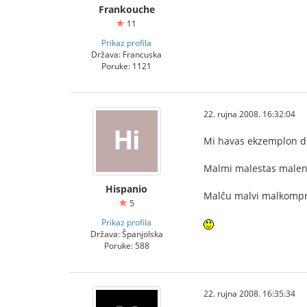
Frankouche
11
Prikaz profila
Država: Francuska
Poruke: 1121
22. rujna 2008. 16:32:04
Mi havas ekzemplon d
Malmi malestas malen
Hispanio
Malĉu malvi malkomp
5
Prikaz profila
Država: Španjolska
Poruke: 588
22. rujna 2008. 16:35:34