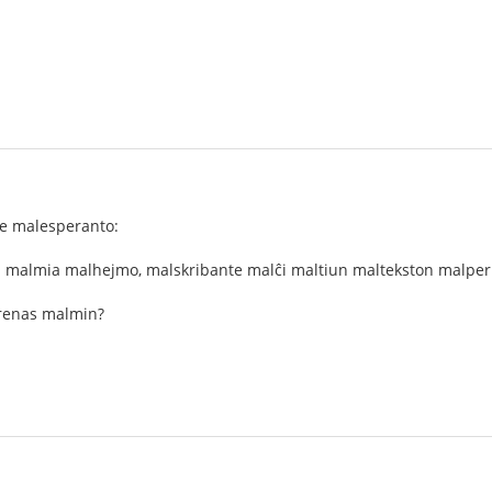
e malesperanto:
 malmia malhejmo, malskribante malĉi maltiun maltekston malper
renas malmin?