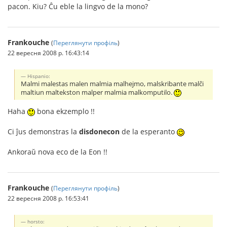
pacon. Kiu? Ĉu eble la lingvo de la mono?
Frankouche
(
Переглянути профіль
)
22 вересня 2008 р. 16:43:14
Hispanio:
Malmi malestas malen malmia malhejmo, malskribante malĉi
maltiun maltekston malper malmia malkomputilo.
Haha
bona ekzemplo !!
Ci ĵus demonstras la
disdonecon
de la esperanto
Ankoraŭ nova eco de la Eon !!
Frankouche
(
Переглянути профіль
)
22 вересня 2008 р. 16:53:41
horsto: