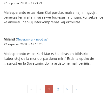
22 вересня 2008 р. 17:24:21
Malesperanto estas kiam ĉiuj parolas malsamajn lingvojn,
penegas lerni alian, kaj sekve forgesas la unuan, konsekvence
ke ankoraŭ neniuj interkomprenas kaj ekmilitas.
Miland
(
Переглянути профіль
)
22 вересня 2008 р. 18:15:25
Malesperanto estas Karl Marks kiu diras en bildstrio
'Laboristoj de la mondo, pardonu min.' Estis la epoko de
glasnost en la Sovetunio, do, la artisto ne malliberiĝis.
1
«
<
2
>
»