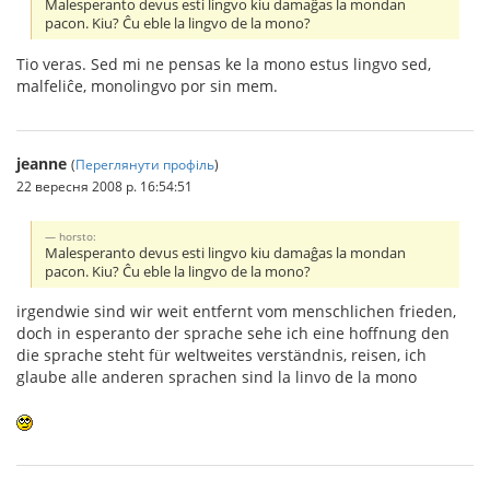
Malesperanto devus esti lingvo kiu damaĝas la mondan
pacon. Kiu? Ĉu eble la lingvo de la mono?
Tio veras. Sed mi ne pensas ke la mono estus lingvo sed,
malfeliĉe, monolingvo por sin mem.
jeanne
(
Переглянути профіль
)
22 вересня 2008 р. 16:54:51
horsto:
Malesperanto devus esti lingvo kiu damaĝas la mondan
pacon. Kiu? Ĉu eble la lingvo de la mono?
irgendwie sind wir weit entfernt vom menschlichen frieden,
doch in esperanto der sprache sehe ich eine hoffnung den
die sprache steht für weltweites verständnis, reisen, ich
glaube alle anderen sprachen sind la linvo de la mono