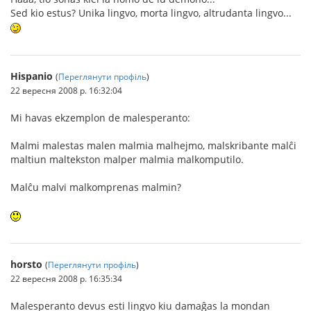
Sed kio estus? Unika lingvo, morta lingvo, altrudanta lingvo...
Hispanio
(
Переглянути профіль
)
22 вересня 2008 р. 16:32:04
Mi havas ekzemplon de malesperanto:
Malmi malestas malen malmia malhejmo, malskribante malĉi
maltiun maltekston malper malmia malkomputilo.
Malĉu malvi malkomprenas malmin?
horsto
(
Переглянути профіль
)
22 вересня 2008 р. 16:35:34
Malesperanto devus esti lingvo kiu damaĝas la mondan