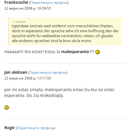
Frankouche
(
Переглянути профіль
)
22 вересня 2008 р. 16:59:55
jeanne:
irgendwie sind wir weit entfernt vom menschlichen frieden,
doch in esperanto der sprache sehe ich eine hoffnung den die
sprache steht für weltweites verständnis, reisen, ich glaube
alle anderen sprachen sind la linvo de la mono
Haaaaa!!!! Kio estas? Estus la
malesperanto
???
jan aleksan
(
Переглянути профіль
)
22 вересня 2008 р. 17:17:55
por mi estas simpla, malesperanto estas ĉiu kiu ne estas
esperanto. Do, ĉia krokodilaĵoj.
,
Rogir
(
Переглянути профіль
)