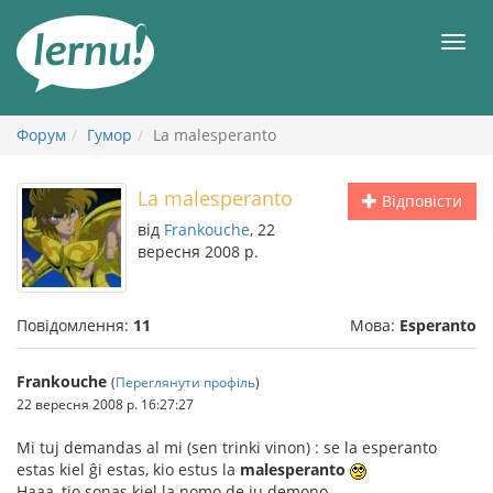
До
змісту
Мен
Форум
Гумор
La malesperanto
La malesperanto
Відповісти
від
Frankouche
, 22
вересня 2008 р.
Повідомлення:
11
Мова:
Esperanto
Frankouche
(
Переглянути профіль
)
22 вересня 2008 р. 16:27:27
Mi tuj demandas al mi (sen trinki vinon) : se la esperanto
estas kiel ĝi estas, kio estus la
malesperanto
Haaa, tio sonas kiel la nomo de iu demono...