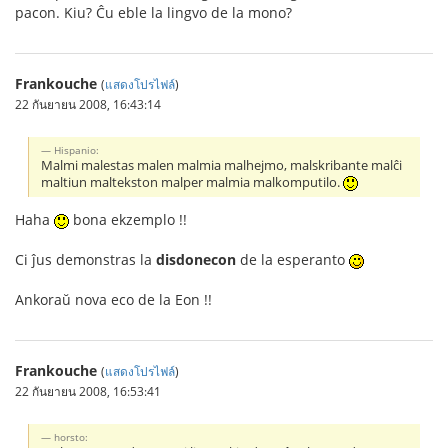
pacon. Kiu? Ĉu eble la lingvo de la mono?
Frankouche
(
แสดงโปรไฟล์
)
22 กันยายน 2008, 16:43:14
Hispanio:
Malmi malestas malen malmia malhejmo, malskribante malĉi
maltiun maltekston malper malmia malkomputilo.
Haha
bona ekzemplo !!
Ci ĵus demonstras la
disdonecon
de la esperanto
Ankoraŭ nova eco de la Eon !!
Frankouche
(
แสดงโปรไฟล์
)
22 กันยายน 2008, 16:53:41
horsto: