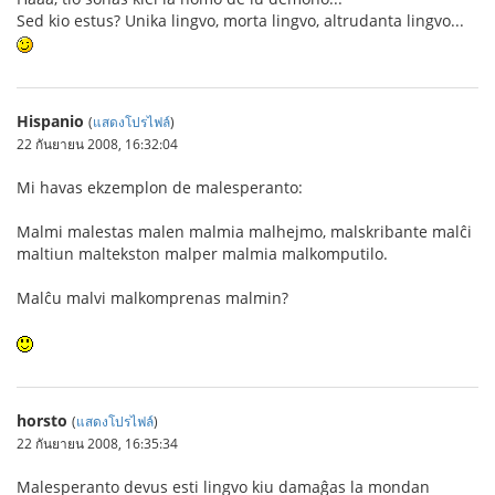
Sed kio estus? Unika lingvo, morta lingvo, altrudanta lingvo...
Hispanio
(
แสดงโปรไฟล์
)
22 กันยายน 2008, 16:32:04
Mi havas ekzemplon de malesperanto:
Malmi malestas malen malmia malhejmo, malskribante malĉi
maltiun maltekston malper malmia malkomputilo.
Malĉu malvi malkomprenas malmin?
horsto
(
แสดงโปรไฟล์
)
22 กันยายน 2008, 16:35:34
Malesperanto devus esti lingvo kiu damaĝas la mondan