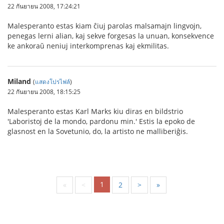
22 กันยายน 2008, 17:24:21
Malesperanto estas kiam ĉiuj parolas malsamajn lingvojn,
penegas lerni alian, kaj sekve forgesas la unuan, konsekvence
ke ankoraŭ neniuj interkomprenas kaj ekmilitas.
Miland
(
แสดงโปรไฟล์
)
22 กันยายน 2008, 18:15:25
Malesperanto estas Karl Marks kiu diras en bildstrio
'Laboristoj de la mondo, pardonu min.' Estis la epoko de
glasnost en la Sovetunio, do, la artisto ne malliberiĝis.
1
«
<
2
>
»