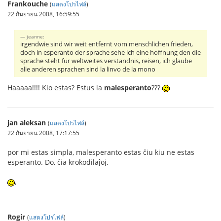
Frankouche
(
แสดงโปรไฟล์
)
22 กันยายน 2008, 16:59:55
jeanne:
irgendwie sind wir weit entfernt vom menschlichen frieden,
doch in esperanto der sprache sehe ich eine hoffnung den die
sprache steht für weltweites verständnis, reisen, ich glaube
alle anderen sprachen sind la linvo de la mono
Haaaaa!!!! Kio estas? Estus la
malesperanto
???
jan aleksan
(
แสดงโปรไฟล์
)
22 กันยายน 2008, 17:17:55
por mi estas simpla, malesperanto estas ĉiu kiu ne estas
esperanto. Do, ĉia krokodilaĵoj.
,
Rogir
(
แสดงโปรไฟล์
)