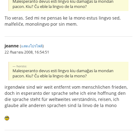
Malesperanto devus esti lingvo kiu damaĝas la mondan
pacon. Kiu? Ĉu eble la lingvo de la mono?
Tio veras. Sed mi ne pensas ke la mono estus lingvo sed,
malfeliĉe, monolingvo por sin mem.
jeanne
(
แสดงโปรไฟล์
)
22 กันยายน 2008, 16:54:51
horsto:
Malesperanto devus esti lingvo kiu damaĝas la mondan
pacon. Kiu? Ĉu eble la lingvo de la mono?
irgendwie sind wir weit entfernt vom menschlichen frieden,
doch in esperanto der sprache sehe ich eine hoffnung den
die sprache steht für weltweites verständnis, reisen, ich
glaube alle anderen sprachen sind la linvo de la mono