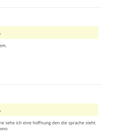
?
mem.
?
he sehe ich eine hoffnung den die sprache steht
mono