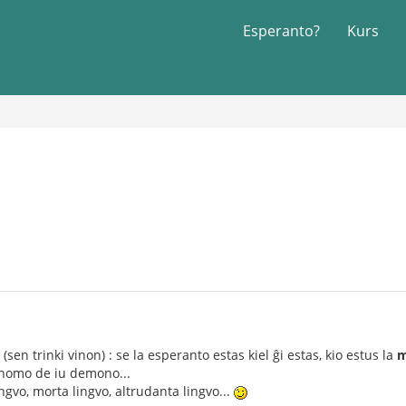
Esperanto?
Kurs
sen trinki vinon) : se la esperanto estas kiel ĝi estas, kio estus la
m
a nomo de iu demono...
ngvo, morta lingvo, altrudanta lingvo...