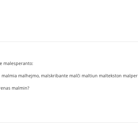
e malesperanto:
 malmia malhejmo, malskribante malĉi maltiun maltekston malper
renas malmin?