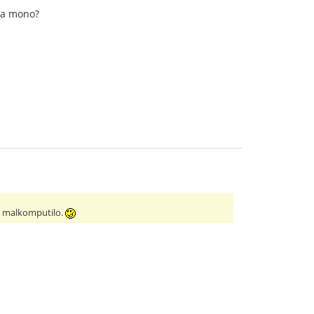
 la mono?
a malkomputilo.