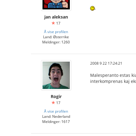
,
jan aleksan
17
Å vise profilen
Land: Østerrike
Meldinger: 1260
2008 9 22 17:24:21
Malesperanto estas kia
interkomprenas kaj ekm
Rogir
17
Å vise profilen
Land: Nederland
Meldinger: 1617