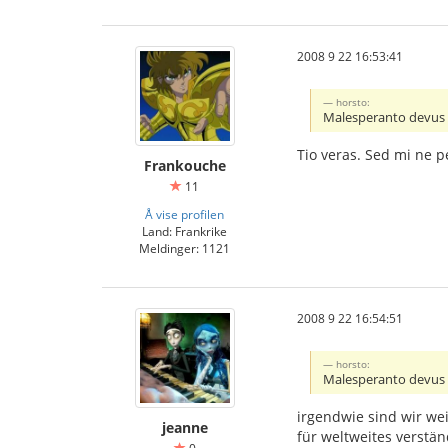
2008 9 22 16:53:41
horsto:
Malesperanto devus e
Tio veras. Sed mi ne p
Frankouche
11
Å vise profilen
Land: Frankrike
Meldinger: 1121
2008 9 22 16:54:51
horsto:
Malesperanto devus e
irgendwie sind wir we
jeanne
für weltweites verstän