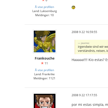
0
Å vise profilen
Land: Luksemburg
Meldinger: 10
2008 9 22 16:59:55
jeanne:
irgendwie sind wir w
verständnis, reisen, 
Frankouche
Haaaaa!!!! Kio estas? E
11
Å vise profilen
Land: Frankrike
Meldinger: 1121
2008 9 22 17:17:55
por mi estas simpla, m