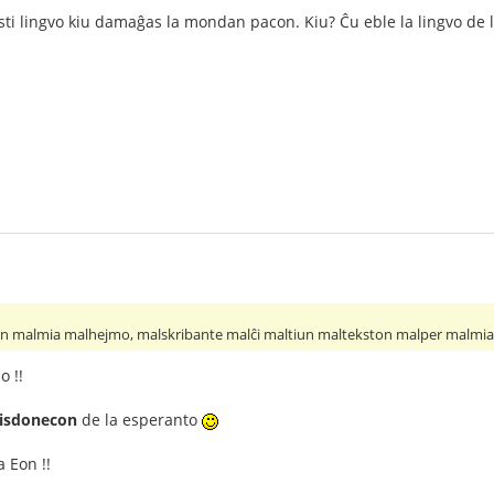
ti lingvo kiu damaĝas la mondan pacon. Kiu? Ĉu eble la lingvo de
n malmia malhejmo, malskribante malĉi maltiun maltekston malper malmi
 !!
isdonecon
de la esperanto
 Eon !!