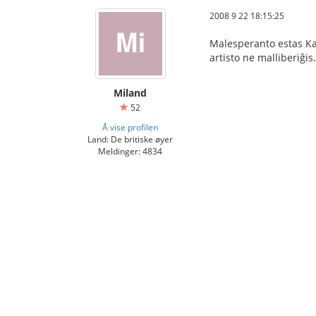
2008 9 22 18:15:25
Malesperanto estas Kar
artisto ne malliberiĝis.
Miland
52
Å vise profilen
Land: De britiske øyer
Meldinger: 4834