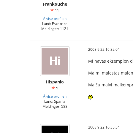
Frankouche
11
Å vise profilen
Land: Frankrike
Meldinger: 1121
2008 9 22 16:32:04
Mi havas ekzemplon d
Malmi malestas malen
Hispanio
Malĉu malvi malkomp
5
Å vise profilen
Land: Spania
Meldinger: 588
2008 9 22 16:35:34