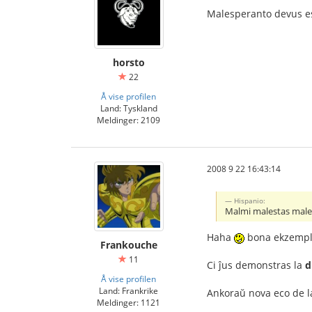
Malesperanto devus es
horsto
22
Å vise profilen
Land: Tyskland
Meldinger: 2109
2008 9 22 16:43:14
Hispanio:
Malmi malestas male
Haha
bona ekzemplo
Frankouche
11
Ci ĵus demonstras la
d
Å vise profilen
Land: Frankrike
Ankoraŭ nova eco de la
Meldinger: 1121