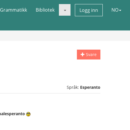
Grammatikk
Bibliotek
NO
Logg inn
Svare
Språk:
Esperanto
alesperanto