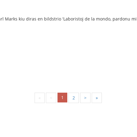
l Marks kiu diras en bildstrio 'Laboristoj de la mondo, pardonu min.
1
«
<
2
>
»