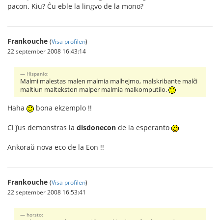
pacon. Kiu? Ĉu eble la lingvo de la mono?
Frankouche
(
Visa profilen
)
22 september 2008 16:43:14
Hispanio:
Malmi malestas malen malmia malhejmo, malskribante malĉi
maltiun maltekston malper malmia malkomputilo.
Haha
bona ekzemplo !!
Ci ĵus demonstras la
disdonecon
de la esperanto
Ankoraŭ nova eco de la Eon !!
Frankouche
(
Visa profilen
)
22 september 2008 16:53:41
horsto: