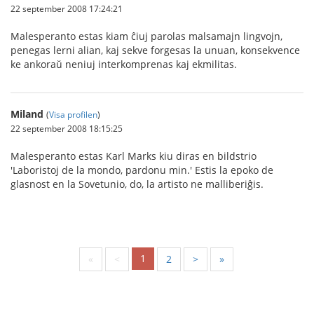
22 september 2008 17:24:21
Malesperanto estas kiam ĉiuj parolas malsamajn lingvojn,
penegas lerni alian, kaj sekve forgesas la unuan, konsekvence
ke ankoraŭ neniuj interkomprenas kaj ekmilitas.
Miland
(
Visa profilen
)
22 september 2008 18:15:25
Malesperanto estas Karl Marks kiu diras en bildstrio
'Laboristoj de la mondo, pardonu min.' Estis la epoko de
glasnost en la Sovetunio, do, la artisto ne malliberiĝis.
1
«
<
2
>
»