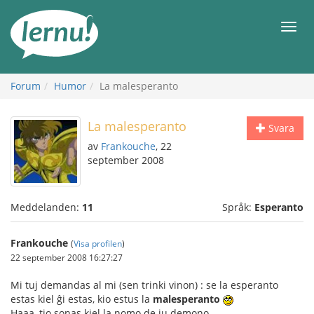
Till
sidans
Meny
innehåll
Forum
Humor
La malesperanto
La malesperanto
Svara
av
Frankouche
, 22
september 2008
Meddelanden:
11
Språk:
Esperanto
Frankouche
(
Visa profilen
)
22 september 2008 16:27:27
Mi tuj demandas al mi (sen trinki vinon) : se la esperanto
estas kiel ĝi estas, kio estus la
malesperanto
Haaa, tio sonas kiel la nomo de iu demono...