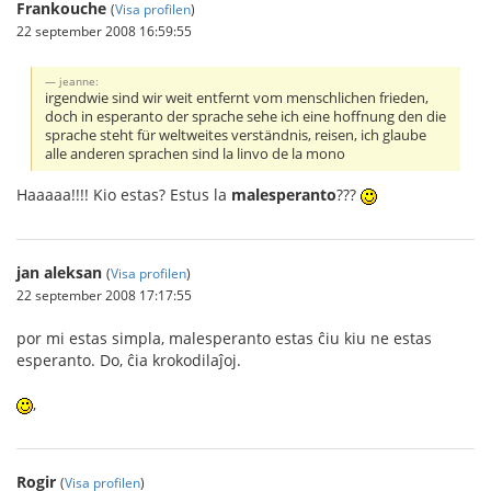
Frankouche
(
Visa profilen
)
22 september 2008 16:59:55
jeanne:
irgendwie sind wir weit entfernt vom menschlichen frieden,
doch in esperanto der sprache sehe ich eine hoffnung den die
sprache steht für weltweites verständnis, reisen, ich glaube
alle anderen sprachen sind la linvo de la mono
Haaaaa!!!! Kio estas? Estus la
malesperanto
???
jan aleksan
(
Visa profilen
)
22 september 2008 17:17:55
por mi estas simpla, malesperanto estas ĉiu kiu ne estas
esperanto. Do, ĉia krokodilaĵoj.
,
Rogir
(
Visa profilen
)