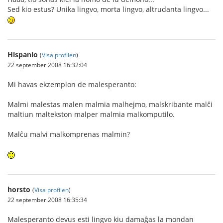
Sed kio estus? Unika lingvo, morta lingvo, altrudanta lingvo...
Hispanio
(
Visa profilen
)
22 september 2008 16:32:04
Mi havas ekzemplon de malesperanto:
Malmi malestas malen malmia malhejmo, malskribante malĉi
maltiun maltekston malper malmia malkomputilo.
Malĉu malvi malkomprenas malmin?
horsto
(
Visa profilen
)
22 september 2008 16:35:34
Malesperanto devus esti lingvo kiu damaĝas la mondan