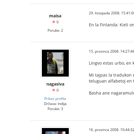
29. listopada 2008. 15:41:0
maisa
0
En la Finlanda: Kieli 
Poruke: 2
15. prosinca 2008. 14:27:4
Lingvo estas urbo, en 
Mi tajpas la tradukon e
teluguan alfabetoj en t
nagasiva
0
Basha ane nagaramulo,
Prikaz profila
Država: Indija
Poruke: 3
16. prosinca 2008. 10:44:3