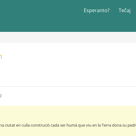
Esperanto?
Tečaj
n
0
na ciutat en culla construciò cada ser humà que viu en la Terra dona su pedr