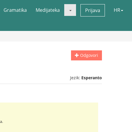
Gramatika
Medijateka
HR
Prijava
Odgovori
Jezik:
Esperanto
a.