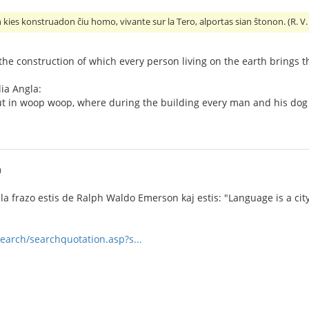
 kies konstruadon ĉiu homo, vivante sur la Tero, alportas sian ŝtonon. (R. V
n the construction of which every person living on the earth brings t
ia Angla:
y out in woop woop, where during the building every man and his dog
0
ala frazo estis de Ralph Waldo Emerson kaj estis: "Language is a ci
search/searchquotation.asp?s...