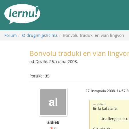
Sadržaj
Forum
O drugim jezicima
Bonvolu traduki en vian lingvon
Bonvolu traduki en vian lingvo
od Dovile, 26. rujna 2008.
Poruke:
35
27. listopada 2008. 14:57:3
aldieb:
En la katalana:
Una llengua es u
aldieb
0