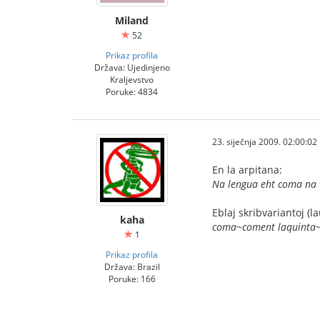
Miland
52
Prikaz profila
Država: Ujedinjeno
Kraljevstvo
Poruke: 4834
23. siječnja 2009. 02:00:02
En la arpitana:
Na lengua eht coma na v
Eblaj skribvariantoj (la
kaha
coma~coment laquinta~
1
Prikaz profila
Država: Brazil
Poruke: 166