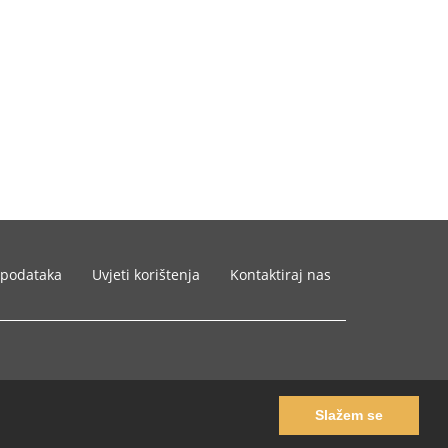
 podataka
Uvjeti korištenja
Kontaktiraj nas
Slažem se