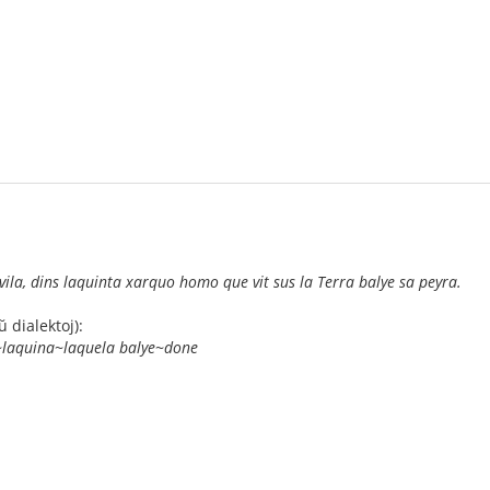
ila, dins laquinta xarquo homo que vit sus la Terra balye sa peyra.
ŭ dialektoj):
laquina~laquela balye~done