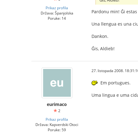
Ĝis, Aldieb!
Prikaz profila
Pardonu min! Ĝi estas l
Država: Španjolska
Poruke: 14
Una llengua es una ciu
Dankon.
Ĝis, Aldieb!
27. listopada 2008. 18:31:1
Em portugues.
Uma lingua e uma cida
eurimaco
2
Prikaz profila
Država: Kapverdski Otoci
Poruke: 59