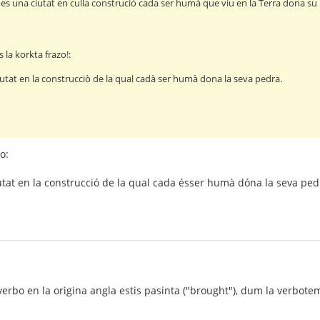
es una ciutat en culla construciò cada ser humà que viu en la Terra dona su
 la korkta frazo!:
utat en la construcciò de la qual cadà ser humà dona la seva pedra.
o:
tat en la construcció de la qual cada ésser humà dóna la seva ped
erbo en la origina angla estis pasinta ("brought"), dum la verbotem