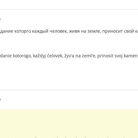
6
оздание которго каждый человек, живя на земле, приносит свой 
ozdanie kotorogo, každyj čelovek, žyv'a na zeml'e, prinosit svoj kamen
9