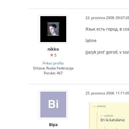
22. prosinca 2008. 09:07:2
Язык есть город, в с
latine
nikko
(Jazyk jest' gorod, v s
5
Prikaz profila
Država: Ruska Federacija
Poruke: 467
25. prosinca 2008. 11:11:0
aldieb:
aldieb:
En la katalana:
Bipa