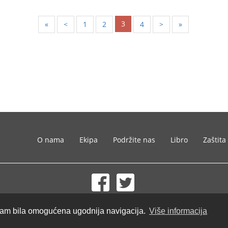
3
«
<
1
2
4
>
»
O nama
Ekipa
Podržite nas
Libro
Zaštita
© 2002-2026 lernu.net |
Impressum
i Vam bila omogućena ugodnija navigacija.
Više informacija