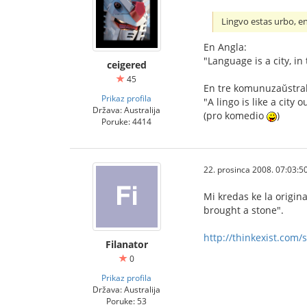
Lingvo estas urbo, en
En Angla:
"Language is a city, i
ceigered
45
En tre komunuzaŭstral
Prikaz profila
"A lingo is like a cit
Država: Australija
(pro komedio
)
Poruke: 4414
22. prosinca 2008. 07:03:5
Mi kredas ke la origin
brought a stone".
http://thinkexist.com/
Filanator
0
Prikaz profila
Država: Australija
Poruke: 53