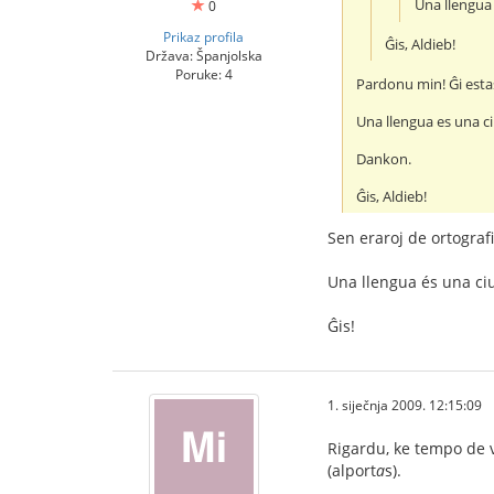
Una llengua 
0
Prikaz profila
Ĝis, Aldieb!
Država: Španjolska
Poruke: 4
Pardonu min! Ĝi estas
Una llengua es una ci
Dankon.
Ĝis, Aldieb!
Sen eraroj de ortografi
Una llengua és una ciu
Ĝis!
1. siječnja 2009. 12:15:09
Rigardu, ke tempo de v
(alport
a
s).