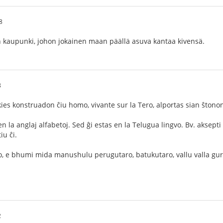
8
on kaupunki, johon jokainen maan päällä asuva kantaa kivensä.
8
kies konstruadon ĉiu homo, vivante sur la Tero, alportas sian ŝtonon
n la anglaj alfabetoj. Sed ĝi estas en la Telugua lingvo. Bv. aksept
iu ĉi.
 e bhumi mida manushulu perugutaro, batukutaro, vallu valla gu
2