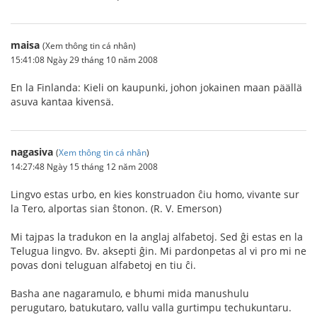
maisa
(Xem thông tin cá nhân)
15:41:08 Ngày 29 tháng 10 năm 2008
En la Finlanda: Kieli on kaupunki, johon jokainen maan päällä
asuva kantaa kivensä.
nagasiva
(
Xem thông tin cá nhân
)
14:27:48 Ngày 15 tháng 12 năm 2008
Lingvo estas urbo, en kies konstruadon ĉiu homo, vivante sur
la Tero, alportas sian ŝtonon. (R. V. Emerson)
Mi tajpas la tradukon en la anglaj alfabetoj. Sed ĝi estas en la
Telugua lingvo. Bv. aksepti ĝin. Mi pardonpetas al vi pro mi ne
povas doni teluguan alfabetoj en tiu ĉi.
Basha ane nagaramulo, e bhumi mida manushulu
perugutaro, batukutaro, vallu valla gurtimpu techukuntaru.