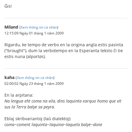
Ĝis!
Miland
(
Xem thông tin cá nhân
)
12:15:09 Ngày 01 tháng 1 năm 2009
Rigardu, ke tempo de verbo en la origina angla estis pasinta
("brought"), dum la verbotempo en la Esperanta teksto ĉi tie
estis nuna (alport
a
s).
kaha
(
Xem thông tin cá nhân
)
02:00:02 Ngày 23 tháng 1 năm 2009
En la arpitana:
Na lengua eht coma na vila, dins laquinta xarquo homo que vit
sus la Terra balye sa peyra.
Eblaj skribvariantoj (laŭ dialektoj):
coma~coment laquinta~laquina~laquela balye~done