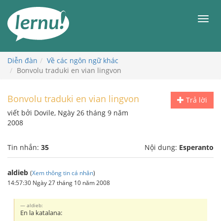
Đi
đến
Men
phần
nội
dung
Diễn đàn
Về các ngôn ngữ khác
Bonvolu traduki en vian lingvon
Bonvolu traduki en vian lingvon
Trả lời
viết bởi Dovile, Ngày 26 tháng 9 năm
2008
Tin nhắn:
35
Nội dung:
Esperanto
aldieb
(
Xem thông tin cá nhân
)
14:57:30 Ngày 27 tháng 10 năm 2008
aldieb:
En la katalana: