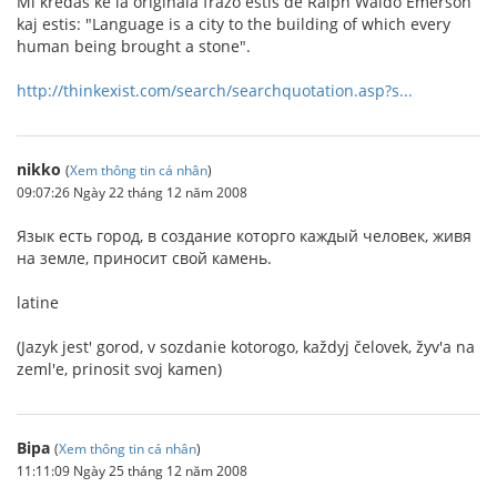
Mi kredas ke la originala frazo estis de Ralph Waldo Emerson
kaj estis: "Language is a city to the building of which every
human being brought a stone".
http://thinkexist.com/search/searchquotation.asp?s...
nikko
(
Xem thông tin cá nhân
)
09:07:26 Ngày 22 tháng 12 năm 2008
Язык есть город, в создание которго каждый человек, живя
на земле, приносит свой камень.
latine
(Jazyk jest' gorod, v sozdanie kotorogo, každyj čelovek, žyv'a na
zeml'e, prinosit svoj kamen)
Bipa
(
Xem thông tin cá nhân
)
11:11:09 Ngày 25 tháng 12 năm 2008