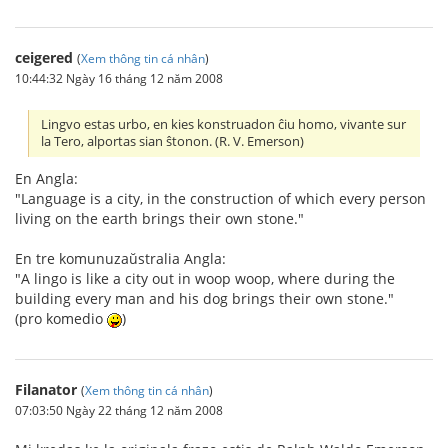
ceigered
(
Xem thông tin cá nhân
)
10:44:32 Ngày 16 tháng 12 năm 2008
Lingvo estas urbo, en kies konstruadon ĉiu homo, vivante sur
la Tero, alportas sian ŝtonon. (R. V. Emerson)
En Angla:
"Language is a city, in the construction of which every person
living on the earth brings their own stone."
En tre komunuzaŭstralia Angla:
"A lingo is like a city out in woop woop, where during the
building every man and his dog brings their own stone."
(pro komedio
)
Filanator
(
Xem thông tin cá nhân
)
07:03:50 Ngày 22 tháng 12 năm 2008