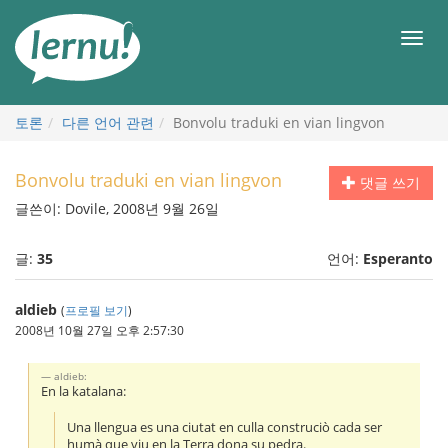
본
문
메
으
뉴
로
토론
다른 언어 관련
Bonvolu traduki en vian lingvon
Bonvolu traduki en vian lingvon
댓글 쓰기
글쓴이: Dovile, 2008년 9월 26일
글:
35
언어:
Esperanto
aldieb
(
프로필 보기
)
2008년 10월 27일 오후 2:57:30
aldieb:
En la katalana:
Una llengua es una ciutat en culla construciò cada ser
humà que viu en la Terra dona su pedra.