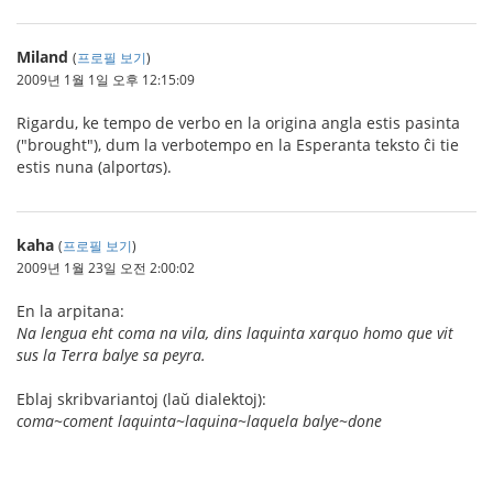
Miland
(
프로필 보기
)
2009년 1월 1일 오후 12:15:09
Rigardu, ke tempo de verbo en la origina angla estis pasinta
("brought"), dum la verbotempo en la Esperanta teksto ĉi tie
estis nuna (alport
a
s).
kaha
(
프로필 보기
)
2009년 1월 23일 오전 2:00:02
En la arpitana:
Na lengua eht coma na vila, dins laquinta xarquo homo que vit
sus la Terra balye sa peyra.
Eblaj skribvariantoj (laŭ dialektoj):
coma~coment laquinta~laquina~laquela balye~done