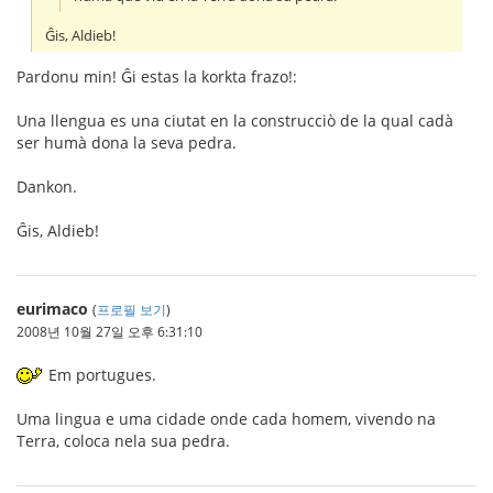
Ĝis, Aldieb!
Pardonu min! Ĝi estas la korkta frazo!:
Una llengua es una ciutat en la construcciò de la qual cadà
ser humà dona la seva pedra.
Dankon.
Ĝis, Aldieb!
eurimaco
(
프로필 보기
)
2008년 10월 27일 오후 6:31:10
Em portugues.
Uma lingua e uma cidade onde cada homem, vivendo na
Terra, coloca nela sua pedra.