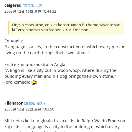
ceigered
(
프로필 보기
)
2008년 12월 16일 오전 10:44:32
Lingvo estas urbo, en kies konstruadon ĉiu homo, vivante sur
la Tero, alportas sian ŝtonon. (R. V. Emerson)
En Angla:
"Language is a city, in the construction of which every person
living on the earth brings their own stone."
En tre komunuzaŭstralia Angla:
"A lingo is like a city out in woop woop, where during the
building every man and his dog brings their own stone."
(pro komedio
)
Filanator
(
프로필 보기
)
2008년 12월 22일 오전 7:03:50
Mi kredas ke la originala frazo estis de Ralph Waldo Emerson
kaj estis: "Language is a city to the building of which every