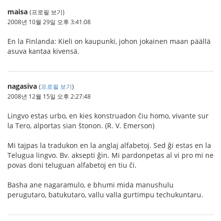
maisa
(프로필 보기)
2008년 10월 29일 오후 3:41:08
En la Finlanda: Kieli on kaupunki, johon jokainen maan päällä
asuva kantaa kivensä.
nagasiva
(
프로필 보기
)
2008년 12월 15일 오후 2:27:48
Lingvo estas urbo, en kies konstruadon ĉiu homo, vivante sur
la Tero, alportas sian ŝtonon. (R. V. Emerson)
Mi tajpas la tradukon en la anglaj alfabetoj. Sed ĝi estas en la
Telugua lingvo. Bv. aksepti ĝin. Mi pardonpetas al vi pro mi ne
povas doni teluguan alfabetoj en tiu ĉi.
Basha ane nagaramulo, e bhumi mida manushulu
perugutaro, batukutaro, vallu valla gurtimpu techukuntaru.