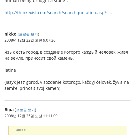
human being brought a stone".
http://thinkexist.com/search/searchquotation.asp?s...
nikko
(
프로필 보기
)
2008년 12월 22일 오전 9:07:26
Язык есть город, в создание которго каждый человек, живя
на земле, приносит свой камень.
latine
(Jazyk jest' gorod, v sozdanie kotorogo, každyj čelovek, žyv'a na
zeml'e, prinosit svoj kamen)
Bipa
(
프로필 보기
)
2008년 12월 25일 오전 11:11:09
aldieb: