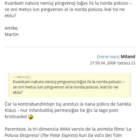
Kvankam nature neniuj pingvenoj loĝas ĉe la norda poluso --
se oni metus iun pingvenon al la norda poluso, kial tio ne
eblu?
Amike,
Martin
Miland
(
הצגת פרופיל
)
23 בנובמבר 2008, 21:50:34
Martinbr:
Kvankam nature neniuj pingvenoj loĝas ĉe la norda poluso --
se oni metus iun pingvenon al la norda poluso, kial tio ne
eblu?
Ĉar la kontrabandintojn tuj arestus la nana polico de Sankta
Klaus - nur infanludiloj permesiĝas tie ĝis la tago post
kristnasko!
Parenteze, la tri-dimensia IMAX versio de la animita filmo 'La
Polusa Ekspreso' (
The Polar Express
) kun (la voĉo de) Tom