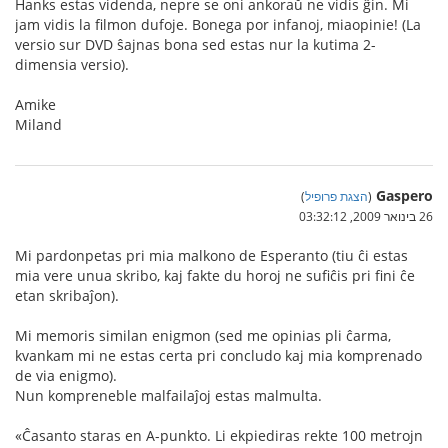
Hanks estas videnda, nepre se oni ankoraŭ ne vidis ĝin. Mi
jam vidis la filmon dufoje. Bonega por infanoj, miaopinie! (La
versio sur DVD ŝajnas bona sed estas nur la kutima 2-
dimensia versio).
Amike
Miland
Gaspero
(
הצגת פרופיל
)
26 בינואר 2009, 03:32:12
Mi pardonpetas pri mia malkono de Esperanto (tiu ĉi estas
mia vere unua skribo, kaj fakte du horoj ne sufiĉis pri fini ĉe
etan skribaĵon).
Mi memoris similan enigmon (sed me opinias pli ĉarma,
kvankam mi ne estas certa pri concludo kaj mia komprenado
de via enigmo).
Nun kompreneble malfailaĵoj estas malmulta.
«Ĉasanto staras en A-punkto. Li ekpiediras rekte 100 metrojn