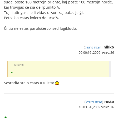
sude, poste 100 metrojn oriente, kaj poste 100 metrojn norde,
kaj troviĝas ĉe sia deirpunkto A.
Tuj li atingas, lie li vidas urson kaj pafas je ĝi.
Peto: kia estas koloro de urso?»
Ĉi tio ne estas paroloŝerco, sed logikludo.
nikko
(
הצגת פרופיל
)
26 בינואר 2009, 09:00:16
Miland:
*
Sesradia stelo estas IDOista!
rosto
(
הצגת פרופיל
)
26 בינואר 2009, 10:03:34
★