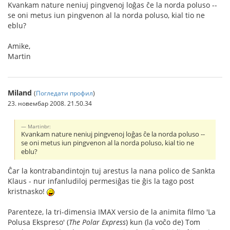
Kvankam nature neniuj pingvenoj loĝas ĉe la norda poluso --
se oni metus iun pingvenon al la norda poluso, kial tio ne
eblu?
Amike,
Martin
Miland
(
Погледати профил
)
23. новембар 2008. 21.50.34
Martinbr:
Kvankam nature neniuj pingvenoj loĝas ĉe la norda poluso --
se oni metus iun pingvenon al la norda poluso, kial tio ne
eblu?
Ĉar la kontrabandintojn tuj arestus la nana polico de Sankta
Klaus - nur infanludiloj permesiĝas tie ĝis la tago post
kristnasko!
Parenteze, la tri-dimensia IMAX versio de la animita filmo 'La
Polusa Ekspreso' (
The Polar Express
) kun (la voĉo de) Tom