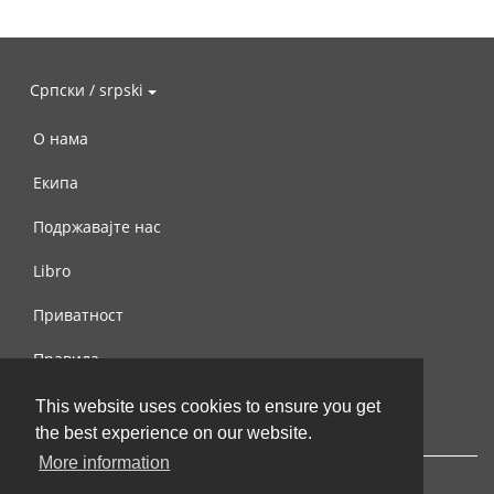
Српски / srpski
О нама
Екипа
Подржавајте нас
Libro
Приватност
Правила
Контактирајте нас
This website uses cookies to ensure you get
the best experience on our website.
More information