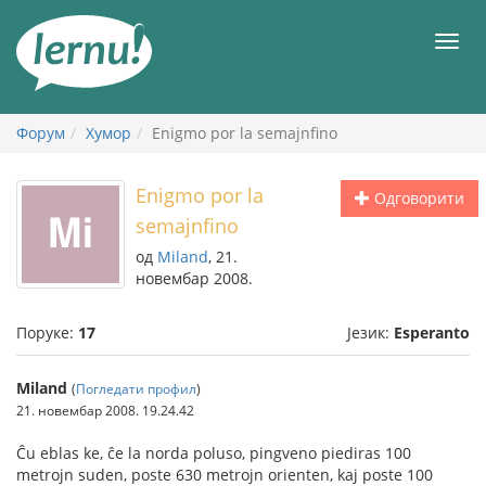
У
садржају
Мен
Форум
Хумор
Enigmo por la semajnfino
Enigmo por la
Одговорити
semajnfino
од
Miland
, 21.
новембар 2008.
Поруке:
17
Језик:
Esperanto
Miland
(
Погледати профил
)
21. новембар 2008. 19.24.42
Ĉu eblas ke, ĉe la norda poluso, pingveno piediras 100
metrojn suden, poste 630 metrojn orienten, kaj poste 100