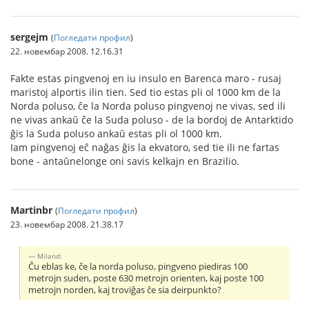
sergejm
(
Погледати профил
)
22. новембар 2008. 12.16.31
Fakte estas pingvenoj en iu insulo en Barenca maro - rusaj
maristoj alportis ilin tien. Sed tio estas pli ol 1000 km de la
Norda poluso, ĉe la Norda poluso pingvenoj ne vivas, sed ili
ne vivas ankaŭ ĉe la Suda poluso - de la bordoj de Antarktido
ĝis la Suda poluso ankaŭ estas pli ol 1000 km.
Iam pingvenoj eĉ naĝas ĝis la ekvatoro, sed tie ili ne fartas
bone - antaŭnelonge oni savis kelkajn en Brazilio.
Martinbr
(
Погледати профил
)
23. новембар 2008. 21.38.17
Miland:
Ĉu eblas ke, ĉe la norda poluso, pingveno piediras 100
metrojn suden, poste 630 metrojn orienten, kaj poste 100
metrojn norden, kaj troviĝas ĉe sia deirpunkto?