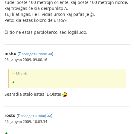
sude, poste 100 metrojn oriente, kaj poste 100 metrojn norde,
kaj troviĝas ĉe sia deirpunkto A.
Tuj li atingas, lie li vidas urson kaj pafas je ĝi.
Peto: kia estas koloro de urso?»
Ĉi tio ne estas paroloŝerco, sed logikludo.
nikko
(
Погледати профил
)
26. јануар 2009. 09.00.16
Miland:
*
Sesradia stelo estas IDOista!
rosto
(
Погледати профил
)
26. јануар 2009. 10.03.34
★