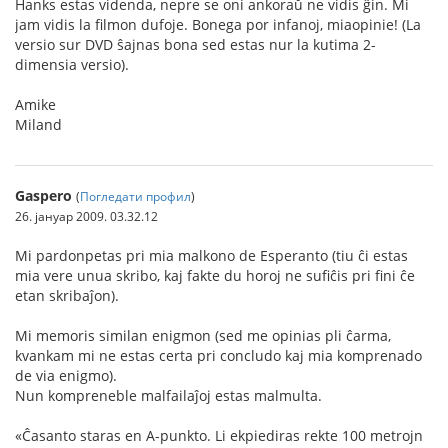
Hanks estas videnda, nepre se oni ankoraŭ ne vidis ĝin. Mi
jam vidis la filmon dufoje. Bonega por infanoj, miaopinie! (La
versio sur DVD ŝajnas bona sed estas nur la kutima 2-
dimensia versio).
Amike
Miland
Gaspero
(
Погледати профил
)
26. јануар 2009. 03.32.12
Mi pardonpetas pri mia malkono de Esperanto (tiu ĉi estas
mia vere unua skribo, kaj fakte du horoj ne sufiĉis pri fini ĉe
etan skribaĵon).
Mi memoris similan enigmon (sed me opinias pli ĉarma,
kvankam mi ne estas certa pri concludo kaj mia komprenado
de via enigmo).
Nun kompreneble malfailaĵoj estas malmulta.
«Ĉasanto staras en A-punkto. Li ekpiediras rekte 100 metrojn