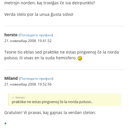
metrojn norden, kaj troviĝas ĉe sia deirpunkto?
Verda stelo por la unua ĝusta solvo!
horsto
(
Погледати профил
)
21. новембар 2008. 19.41.52
Teorie tio eblas sed praktike ne estas pingvenoj ĉe la norda
poluso, ili vivas en la suda hemisfero.
Miland
(
Погледати профил
)
21. новембар 2008. 19.52.56
horsto:
praktike ne estas pingvenoj ĉe la norda poluso..
Gratulon! Vi pravas, kaj gajnas la verdan stelon:
*