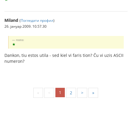
Miland
(
Погледати профил
)
26. јануар 2009. 10.57.30
rosto:
★
Dankon, tiu estos utila - sed kiel vi faris tion? Ĉu vi uzis ASCII
numeron?
1
«
<
2
>
»