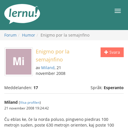
Till
sidans
Meny
innehåll
Forum
Humor
Enigmo por la semajnfino
Enigmo por la
Svara
semajnfino
av
Miland
, 21
november 2008
Meddelanden:
17
Språk:
Esperanto
Miland
(
Visa profilen
)
21 november 2008 19:24:42
Ĉu eblas ke, ĉe la norda poluso, pingveno piediras 100
metrojn suden, poste 630 metrojn orienten, kaj poste 100