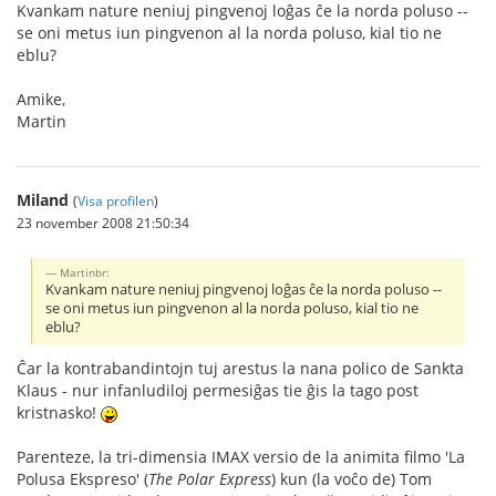
Kvankam nature neniuj pingvenoj loĝas ĉe la norda poluso --
se oni metus iun pingvenon al la norda poluso, kial tio ne
eblu?
Amike,
Martin
Miland
(
Visa profilen
)
23 november 2008 21:50:34
Martinbr:
Kvankam nature neniuj pingvenoj loĝas ĉe la norda poluso --
se oni metus iun pingvenon al la norda poluso, kial tio ne
eblu?
Ĉar la kontrabandintojn tuj arestus la nana polico de Sankta
Klaus - nur infanludiloj permesiĝas tie ĝis la tago post
kristnasko!
Parenteze, la tri-dimensia IMAX versio de la animita filmo 'La
Polusa Ekspreso' (
The Polar Express
) kun (la voĉo de) Tom