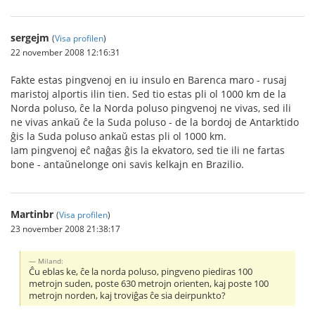
sergejm
(
Visa profilen
)
22 november 2008 12:16:31
Fakte estas pingvenoj en iu insulo en Barenca maro - rusaj
maristoj alportis ilin tien. Sed tio estas pli ol 1000 km de la
Norda poluso, ĉe la Norda poluso pingvenoj ne vivas, sed ili
ne vivas ankaŭ ĉe la Suda poluso - de la bordoj de Antarktido
ĝis la Suda poluso ankaŭ estas pli ol 1000 km.
Iam pingvenoj eĉ naĝas ĝis la ekvatoro, sed tie ili ne fartas
bone - antaŭnelonge oni savis kelkajn en Brazilio.
Martinbr
(
Visa profilen
)
23 november 2008 21:38:17
Miland:
Ĉu eblas ke, ĉe la norda poluso, pingveno piediras 100
metrojn suden, poste 630 metrojn orienten, kaj poste 100
metrojn norden, kaj troviĝas ĉe sia deirpunkto?