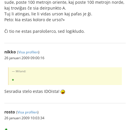
sude, poste 100 metrojn oriente, kaj poste 100 metrojn norde,
kaj troviĝas ĉe sia deirpunkto A.
Tuj li atingas, lie li vidas urson kaj pafas je ĝi.
Peto: kia estas koloro de urso?»
Ĉi tio ne estas paroloŝerco, sed logikludo.
nikko
(
Visa profilen
)
26 januari 2009 09:00:16
Miland:
*
Sesradia stelo estas IDOista!
rosto
(
Visa profilen
)
26 januari 2009 10:03:34
★