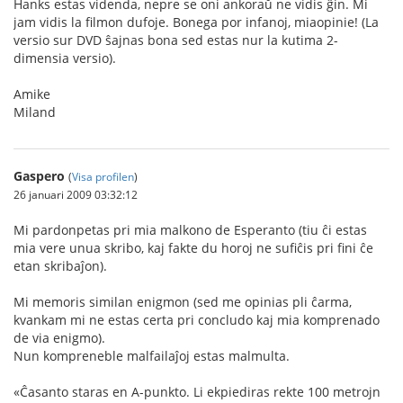
Hanks estas videnda, nepre se oni ankoraŭ ne vidis ĝin. Mi
jam vidis la filmon dufoje. Bonega por infanoj, miaopinie! (La
versio sur DVD ŝajnas bona sed estas nur la kutima 2-
dimensia versio).
Amike
Miland
Gaspero
(
Visa profilen
)
26 januari 2009 03:32:12
Mi pardonpetas pri mia malkono de Esperanto (tiu ĉi estas
mia vere unua skribo, kaj fakte du horoj ne sufiĉis pri fini ĉe
etan skribaĵon).
Mi memoris similan enigmon (sed me opinias pli ĉarma,
kvankam mi ne estas certa pri concludo kaj mia komprenado
de via enigmo).
Nun kompreneble malfailaĵoj estas malmulta.
«Ĉasanto staras en A-punkto. Li ekpiediras rekte 100 metrojn