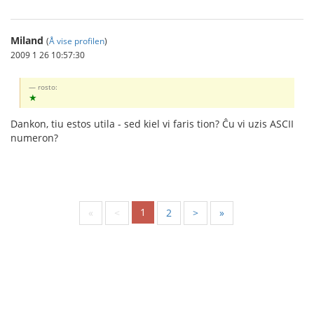
Miland
(
Å vise profilen
)
2009 1 26 10:57:30
rosto:
★
Dankon, tiu estos utila - sed kiel vi faris tion? Ĉu vi uzis ASCII
numeron?
1
«
<
2
>
»