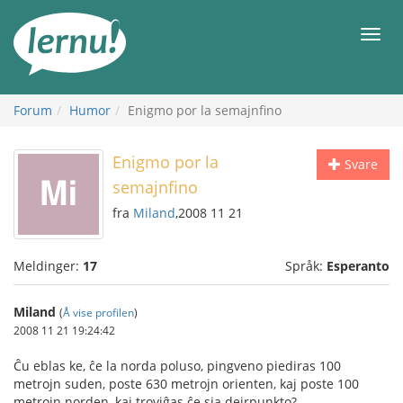
Til
innholdet
Meny
Forum
Humor
Enigmo por la semajnfino
Enigmo por la
Svare
semajnfino
fra
Miland
,2008 11 21
Meldinger:
17
Språk:
Esperanto
Miland
(
Å vise profilen
)
2008 11 21 19:24:42
Ĉu eblas ke, ĉe la norda poluso, pingveno piediras 100
metrojn suden, poste 630 metrojn orienten, kaj poste 100
metrojn norden, kaj troviĝas ĉe sia deirpunkto?