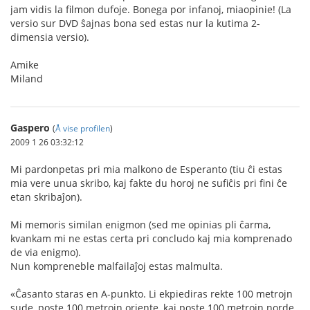
jam vidis la filmon dufoje. Bonega por infanoj, miaopinie! (La
versio sur DVD ŝajnas bona sed estas nur la kutima 2-
dimensia versio).
Amike
Miland
Gaspero
(
Å vise profilen
)
2009 1 26 03:32:12
Mi pardonpetas pri mia malkono de Esperanto (tiu ĉi estas
mia vere unua skribo, kaj fakte du horoj ne sufiĉis pri fini ĉe
etan skribaĵon).
Mi memoris similan enigmon (sed me opinias pli ĉarma,
kvankam mi ne estas certa pri concludo kaj mia komprenado
de via enigmo).
Nun kompreneble malfailaĵoj estas malmulta.
«Ĉasanto staras en A-punkto. Li ekpiediras rekte 100 metrojn
sude, poste 100 metrojn oriente, kaj poste 100 metrojn norde,