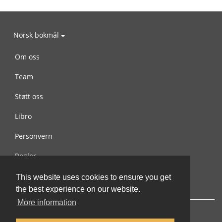
Norsk bokmål
Om oss
Team
Støtt oss
Libro
Personvern
Regler
Kontakt oss
This website uses cookies to ensure you get
the best experience on our website.
More information