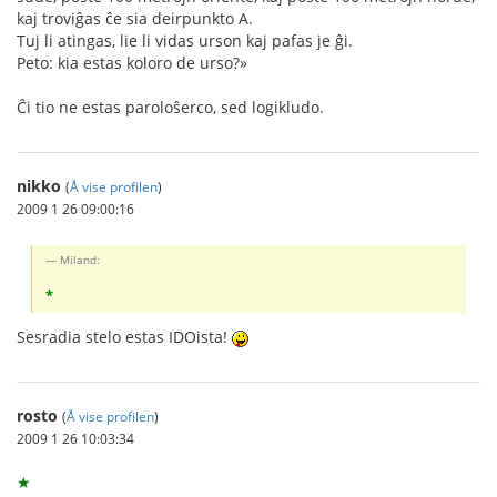
kaj troviĝas ĉe sia deirpunkto A.
Tuj li atingas, lie li vidas urson kaj pafas je ĝi.
Peto: kia estas koloro de urso?»
Ĉi tio ne estas paroloŝerco, sed logikludo.
nikko
(
Å vise profilen
)
2009 1 26 09:00:16
Miland:
*
Sesradia stelo estas IDOista!
rosto
(
Å vise profilen
)
2009 1 26 10:03:34
★