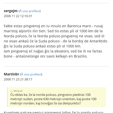
sergejm
(
Å vise profilen
)
2008 11 22 12:16:31
Fakte estas pingvenoj en iu insulo en Barenca maro - rusaj
maristoj alportis ilin tien. Sed tio estas pli ol 1000 km de la
Norda poluso, ĉe la Norda poluso pingvenoj ne vivas, sed ili
ne vivas ankaŭ ĉe la Suda poluso - de la bordoj de Antarktido
ĝis la Suda poluso ankaŭ estas pli ol 1000 km.
Iam pingvenoj eĉ naĝas ĝis la ekvatoro, sed tie ili ne fartas
bone - antaŭnelonge oni savis kelkajn en Brazilio.
Martinbr
(
Å vise profilen
)
2008 11 23 21:38:17
Miland:
Ĉu eblas ke, ĉe la norda poluso, pingveno piediras 100
metrojn suden, poste 630 metrojn orienten, kaj poste 100
metrojn norden, kaj troviĝas ĉe sia deirpunkto?
Kvankam nature neniuj pingvenoj loĝas ĉe la norda poluso --