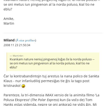
se oni metus iun pingvenon al la norda poluso, kial tio ne
eblu?
Amike,
Martin
Miland
(
Å vise profilen
)
2008 11 23 21:50:34
Martinbr:
Kvankam nature neniuj pingvenoj loĝas ĉe la norda poluso --
se oni metus iun pingvenon al la norda poluso, kial tio ne
eblu?
Ĉar la kontrabandintojn tuj arestus la nana polico de Sankta
Klaus - nur infanludiloj permesiĝas tie ĝis la tago post
kristnasko!
Parenteze, la tri-dimensia IMAX versio de la animita filmo 'La
Polusa Ekspreso' (
The Polar Express
) kun (la voĉo de) Tom
Hanks estas videnda, nepre se oni ankoraŭ ne vidis ĝin. Mi