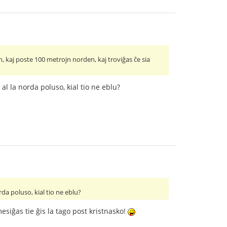
, kaj poste 100 metrojn norden, kaj troviĝas ĉe sia
l la norda poluso, kial tio ne eblu?
da poluso, kial tio ne eblu?
esiĝas tie ĝis la tago post kristnasko!