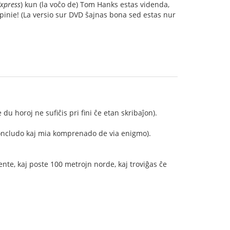
Express
) kun (la voĉo de) Tom Hanks estas videnda,
opinie! (La versio sur DVD ŝajnas bona sed estas nur
u horoj ne sufiĉis pri fini ĉe etan skribaĵon).
oncludo kaj mia komprenado de via enigmo).
nte, kaj poste 100 metrojn norde, kaj troviĝas ĉe