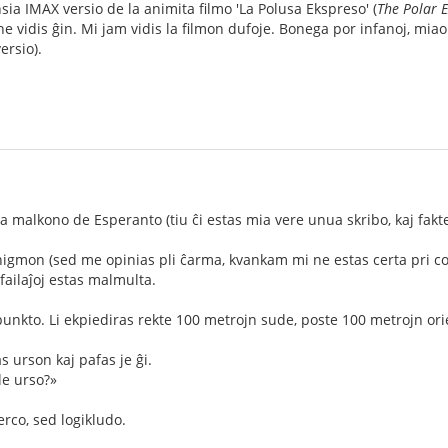
sia IMAX versio de la animita filmo 'La Polusa Ekspreso' (
The Polar 
e vidis ĝin. Mi jam vidis la filmon dufoje. Bonega por infanoj, mia
ersio).
malkono de Esperanto (tiu ĉi estas mia vere unua skribo, kaj fakte d
igmon (sed me opinias pli ĉarma, kvankam mi ne estas certa pri c
ilaĵoj estas malmulta.
unkto. Li ekpiediras rekte 100 metrojn sude, poste 100 metrojn orie
das urson kaj pafas je ĝi.
de urso?»
erco, sed logikludo.