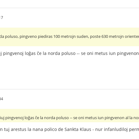
17
rda poluso, pingveno piediras 100 metrojn suden, poste 630 metrojn orienten
pingvenoj loĝas ĉe la norda poluso -- se oni metus iun pingvenon a
34
 pingvenoj loĝas ĉe la norda poluso -- se oni metus iun pingvenon al la nor
n tuj arestus la nana polico de Sankta Klaus - nur infanludiloj perm