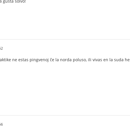
a ĝusta solvo!
52
raktike ne estas pingvenoj ĉe la norda poluso, ili vivas en la suda h
56