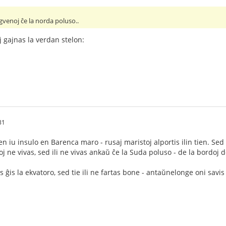
gvenoj ĉe la norda poluso..
j gajnas la verdan stelon:
31
n iu insulo en Barenca maro - rusaj maristoj alportis ilin tien. Sed 
 ne vivas, sed ili ne vivas ankaŭ ĉe la Suda poluso - de la bordoj d
ĝis la ekvatoro, sed tie ili ne fartas bone - antaŭnelonge oni savis 