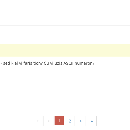
 - sed kiel vi faris tion? Ĉu vi uzis ASCII numeron?
1
«
<
2
>
»