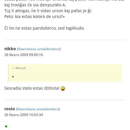
kaj troviĝas ĉe sia deirpunkto A.
Tuj li atingas, lie li vidas urson kaj pafas je ĝi.
Peto: kia estas koloro de urso?»
Ĉi tio ne estas paroloŝerco, sed logikludo.
nikko
(
Kwerekana umwidondoro
)
26 Nzero 2009 09:00:16
Miland:
*
Sesradia stelo estas IDOista!
rosto
(
Kwerekana umwidondoro
)
26 Nzero 2009 10:03:34
★