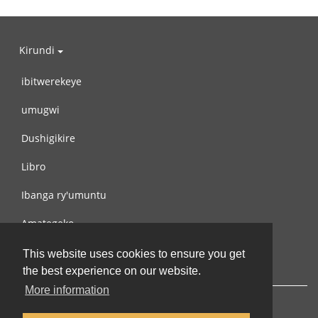
Kirundi
ibitwerekeye
umugwi
Dushigikire
Libro
Ibanga ry'umuntu
Amategeko
Turondere
This website uses cookies to ensure you get
the best experience on our website.
More information