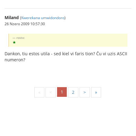
Miland
(
Kwerekana umwidondoro
)
26 Nzero 2009 10:57:30
rosto:
★
Dankon, tiu estos utila - sed kiel vi faris tion? Ĉu vi uzis ASCII
numeron?
1
«
<
2
>
»