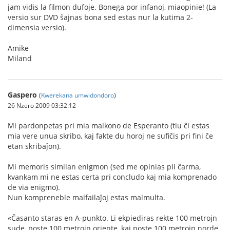
jam vidis la filmon dufoje. Bonega por infanoj, miaopinie! (La
versio sur DVD ŝajnas bona sed estas nur la kutima 2-
dimensia versio).
Amike
Miland
Gaspero
(
Kwerekana umwidondoro
)
26 Nzero 2009 03:32:12
Mi pardonpetas pri mia malkono de Esperanto (tiu ĉi estas
mia vere unua skribo, kaj fakte du horoj ne sufiĉis pri fini ĉe
etan skribaĵon).
Mi memoris similan enigmon (sed me opinias pli ĉarma,
kvankam mi ne estas certa pri concludo kaj mia komprenado
de via enigmo).
Nun kompreneble malfailaĵoj estas malmulta.
«Ĉasanto staras en A-punkto. Li ekpiediras rekte 100 metrojn
sude, poste 100 metrojn oriente, kaj poste 100 metrojn norde,