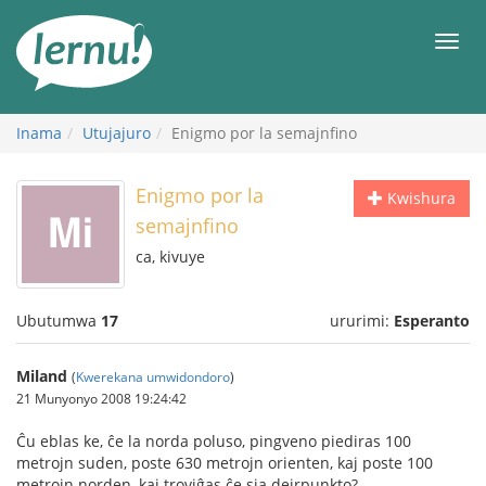
Ku
rupapuro
Urut
rw'ibirimwo
Inama
Utujajuro
Enigmo por la semajnfino
Enigmo por la
Kwishura
semajnfino
ca, kivuye
Ubutumwa
17
ururimi:
Esperanto
Miland
(
Kwerekana umwidondoro
)
21 Munyonyo 2008 19:24:42
Ĉu eblas ke, ĉe la norda poluso, pingveno piediras 100
metrojn suden, poste 630 metrojn orienten, kaj poste 100
metrojn norden, kaj troviĝas ĉe sia deirpunkto?