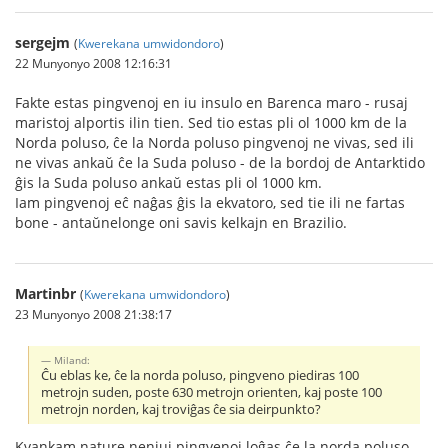
sergejm
(
Kwerekana umwidondoro
)
22 Munyonyo 2008 12:16:31
Fakte estas pingvenoj en iu insulo en Barenca maro - rusaj
maristoj alportis ilin tien. Sed tio estas pli ol 1000 km de la
Norda poluso, ĉe la Norda poluso pingvenoj ne vivas, sed ili
ne vivas ankaŭ ĉe la Suda poluso - de la bordoj de Antarktido
ĝis la Suda poluso ankaŭ estas pli ol 1000 km.
Iam pingvenoj eĉ naĝas ĝis la ekvatoro, sed tie ili ne fartas
bone - antaŭnelonge oni savis kelkajn en Brazilio.
Martinbr
(
Kwerekana umwidondoro
)
23 Munyonyo 2008 21:38:17
Miland:
Ĉu eblas ke, ĉe la norda poluso, pingveno piediras 100
metrojn suden, poste 630 metrojn orienten, kaj poste 100
metrojn norden, kaj troviĝas ĉe sia deirpunkto?
Kvankam nature neniuj pingvenoj loĝas ĉe la norda poluso --