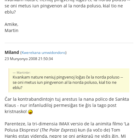
se oni metus iun pingvenon al la norda poluso, kial tio ne
eblu?
Amike,
Martin
Miland
(
Kwerekana umwidondoro
)
23 Munyonyo 2008 21:50:34
Martinbr:
Kvankam nature neniuj pingvenoj loĝas ĉe la norda poluso --
se oni metus iun pingvenon al la norda poluso, kial tio ne
eblu?
Ĉar la kontrabandintojn tuj arestus la nana polico de Sankta
Klaus - nur infanludiloj permesiĝas tie ĝis la tago post
kristnasko!
Parenteze, la tri-dimensia IMAX versio de la animita filmo 'La
Polusa Ekspreso' (
The Polar Express
) kun (la voĉo de) Tom
Hanks estas videnda, nepre se oni ankoraŭ ne vidis ĝin. Mi