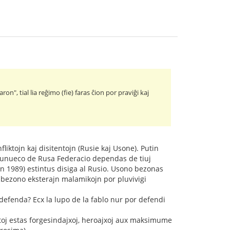
ron", tial lia reĝimo (fie) faras ĉion por praviĝi kaj
liktojn kaj disitentojn (Rusie kaj Usone). Putin
de unueco de Rusa Federacio dependas de tiuj
en 1989) estintus disiga al Rusio. Usono bezonas
 bezono eksterajn malamikojn por pluvivigi
 defenda? Ecx la lupo de la fablo nur por defendi
ntoj estas forgesindajxoj, heroajxoj aux maksimume