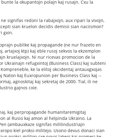
 bunte la okupantojn polajn kaj rusajn. Cxu la
 signifas redoni la rabajxojn, aux ripari la vivojn,
kcepti sian kruelon decidis demisii sian naciismon?
i gxin.
oprajn publike kaj propagande (ne nur frazeto en
 artajxoj ktp) kaj eble rusoj sekvos la ekzemplon
ajn kruelajxojn. Ni nur ricevas promocion de la
r Ukrainajn refugxintoj (Business Class) kaj subteni
Kompreneble, ke la elitoj okcidentaj antauxgxojas
aj Naton kaj Euxropunion per Business Class kaj --
aj, agnoskitaj kaj sekretaj de 2000. Tial, ili ne
dustrio gajnos cxie.
inaj, kaj perpropagande humanitaremigitaj
on al Rusio kaj amon al helpinda Ukraino. La
Pen (ambauxkaze signifas militindustriajn
ropo kiel proksi-militejo. Usono devus donaci sian
iun proksi-militon cxe novaj lakeoj kaj promesi ke