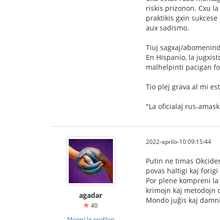
riskis prizonon. Cxu l
praktikis gxin sukcese
aux sadismo.
Tiuj sagxaj/abomenind
En Hispanio, la jugxist
malhelpinti pacigan f
Tio plej grava al mi es
"La oficialaj rus-amas
2022-aprilo-10 09:15:44
Putin ne timas Okcide
povas haltigi kaj forigi
Por plene kompreni la 
krimojn kaj metodojn d
agadar
Mondo juĝis kaj damnis
40
Montri la profilon