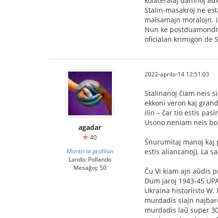
kolateralaj damnoj aux
Stalin-masakroj ne es
malsamajn moralojn. Us
Nun ke postduamondmili
oficialan krimigon de S
2022-aprilo-14 12:51:03
Stalinanoj ĉiam neis si
ekkoni veron kaj grand
ilin – ĉar tio estis pas
Usono neniam neis bomb
agadar
40
Ŝnurumitaj manoj kaj 
Montri la profilon
estis aliancanoj). La 
Lando: Pollando
Mesaĝoj: 50
Ĉu Vi kiam ajn aŭdis p
Dum jaroj 1943-45 UPA
Ukraina historiisto W.
murdadis siajn najbaroj
murdadis laŭ super 300 