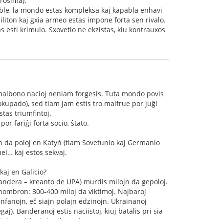
irosima).
ble, la mondo estas kompleksa kaj kapabla enhavi
iton kaj gxia armeo estas impone forta sen rivalo.
 esti krimulo. Sxovetio ne ekzistas, kiu kontrauxos
 la malbono nacioj neniam forgesis. Tuta mondo povis
okupado), sed tiam jam estis tro malfrue por juĝi
stas triumfintoj.
r fariĝi forta socio, ŝtato.
n da poloj en Katyń (tiam Sovetunio kaj Germanio
el… kaj estos sekvaj.
aj en Galicio?
andera – kreanto de UPA) murdis milojn da gepoloj.
 nombron: 300-400 miloj da viktimoj. Najbaroj
 infanojn, eĉ siajn polajn edzinojn. Ukrainanoj
j). Banderanoj estis naciistoj, kiuj batalis pri sia