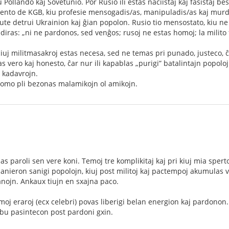
llando kaj Sovetunio. Por Rusio ili estas naciistaj kaj faŝistaj best
agento de KGB, kiu profesie mensogadis/as, manipuladis/as kaj murd
tute detrui Ukrainion kaj ĝian popolon. Rusio tio mensostato, kiu ne
iras: „ni ne pardonos, sed venĝos; rusoj ne estas homoj; la milito
iuj militmasakroj estas necesa, sed ne temas pri punado, justeco, ĉa
s vero kaj honesto, ĉar nur ili kapablas „purigi” batalintajn popoloj
 kadavrojn.
 homo pli bezonas malamikojn ol amikojn.
paroli sen vere koni. Temoj tre komplikitaj kaj pri kiuj mia sperto 
anieron sanigi popolojn, kiuj post militoj kaj pactempoj akumulas
nojn. Ankaux tiujn en sxajna paco.
rimoj eraroj (ecx celebri) povas liberigi belan energion kaj pardono
ibu pasintecon post pardoni gxin.