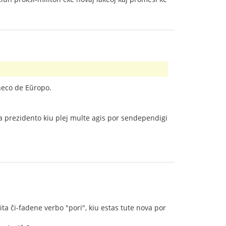
neco de Eŭropo.
anca prezidento kiu plej multe agis por sendependigi
ita ĉi-fadene verbo "pori", kiu estas tute nova por