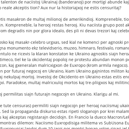
 talenton de naciistoj Ukrainaj (banderanoj) por mortigi abunde kaj
reale akceptis tion? Aux nur la historiajxoj ne estis censuritaj?
tis masakron de multaj milionoj de amerikindioj. Kompreneble, tio ne
ojn. Kompreneble, la herooj restas herooj. Kiu naciista grupo post a
iom degradis nin por glora idealo, des pli ni devas trezori kaj celebr
osko kaj masakr-celebro urgxas, sed kial ne komenci per agnoski pr
gna monumento ekz televidserio, muzeo, himnaro, festivalo, romanoj,
entulo ne ricevis la klaran konstaton ke Ukraino agnoskis siajn hero
timeco, tiel ke la okcidentaj popoloj ne protestu abundan monon po
con, kaj gxeneralan malricxigxon de Euxropo (krom armila negoco). 
jn por futuraj negocoj en Ukraino, kiam Ukraino gajnintos militon k
j nekulpaj mortoj. Investoj de Okcidento en Ukraino estas estis enorm
igxi. Paradokse, multaj malricxuloj mortos kaj tre-pliigxos kaj militin
oj permilitas siajn futurajn negocojn en Ukraino. Klarigu al mi.
e tute censuras) permiliti siajn negocojn per heroaj naciismaj uka
 Sed la propaganda diskurso estas ripeti sloganojn por krei malam
 kaj akceptas registarajn decidojn. En Francio la dueco Macron/Le
) montras dilemon: Naciismo Euxropdisiga militema vs SubUsona Eux
 Euxropuniaj landoj dum 10 jaroj por montri bonan volon ripari iel t