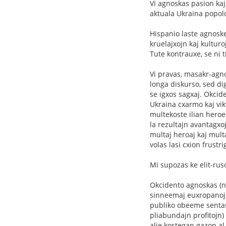
Vi agnoskas pasion kaj
aktuala Ukraina popolo 
Hispanio laste agnoske
kruelajxojn kaj kultur
Tute kontrauxe, se ni t
Vi pravas, masakr-agn
longa diskurso, sed di
se igxos sagxaj. Okcid
Ukraina cxarmo kaj vik
multekoste ilian heroe
la rezultajn avantagxo
multaj heroaj kaj multa
volas lasi cxion frustr
Mi supozas ke elit-rus
Okcidento agnoskas (n
sinneemaj euxropanoj.
publiko obeeme sentas
pliabundajn profitojn
alie kostegan gazon al