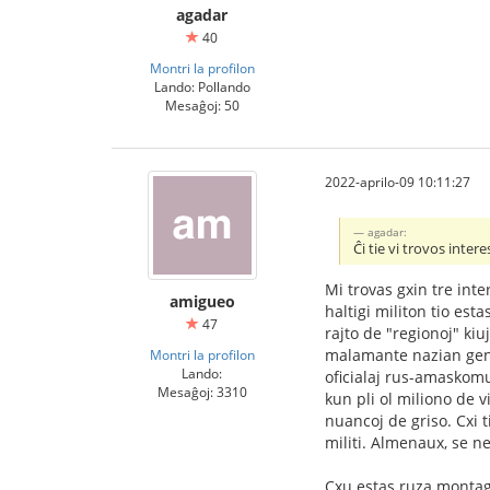
agadar
40
Montri la profilon
Lando: Pollando
Mesaĝoj: 50
2022-aprilo-09 10:11:27
agadar:
Ĉi tie vi trovos inter
Mi trovas gxin tre int
amigueo
haltigi militon tio es
47
rajto de "regionoj" ki
malamante nazian genoc
Montri la profilon
Lando:
oficialaj rus-amaskomu
Mesaĝoj: 3310
kun pli ol miliono de 
nuancoj de griso. Cxi 
militi. Almenaux, se n
Cxu estas ruza montag