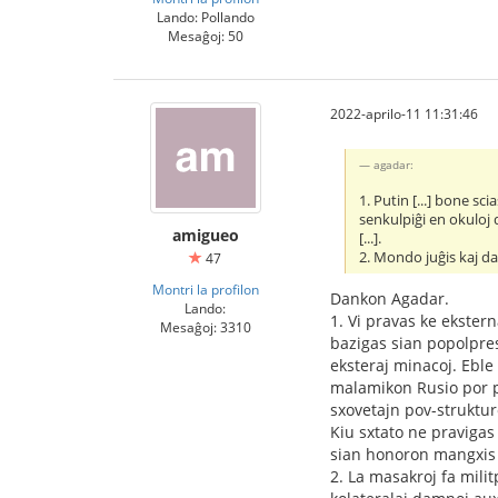
Lando: Pollando
Mesaĝoj: 50
2022-aprilo-11 11:31:46
agadar:
1. Putin [...] bone sci
senkulpiĝi en okuloj 
amigueo
[...].
2. Mondo juĝis kaj da
47
Montri la profilon
Dankon Agadar.
Lando:
1. Vi pravas ke ekstern
Mesaĝoj: 3310
bazigas sian popolpres
eksteraj minacoj. Eble
malamikon Rusio por pl
sxovetajn pov-struktur
Kiu sxtato ne pravigas
sian honoron mangxis 
2. La masakroj fa mili