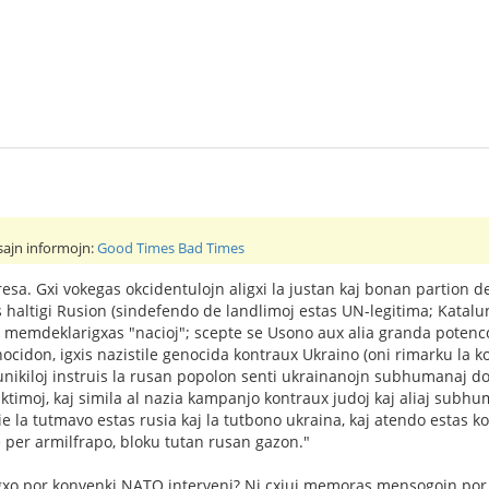
esajn informojn:
Good Times Bad Times
eresa. Gxi vokegas okcidentulojn aligxi la justan kaj bonan partion 
tas haltigi Rusion (sindefendo de landlimoj estas UN-legitima; Kata
uj memdeklarigxas "nacioj"; scepte se Usono aux alia granda potenco 
idon, igxis nazistile genocida kontraux Ukraino (oni rimarku la ko
nikiloj instruis la rusan popolon senti ukrainanojn subhumanaj do
viktimoj, kaj simila al nazia kampanjo kontraux judoj kaj aliaj subh
tie la tutmavo estas rusia kaj la tutbono ukraina, kaj atendo estas 
e per armilfrapo, bloku tutan rusan gazon."
xo por konvenki NATO interveni? Ni cxiuj memoras mensogojn por ju