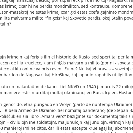
 sagxaj malfacilaj decidoj por sxpari ecx pli da mortoj (Nagasaki, H
tas krimoj cxar hi ne perdis mondmiliton, sed kontrauxe. Komprene
on-masakroj ne estas krimaj cxar gxi estas cxefa gajninto mondmil
ta malvarma milito "finigxis" kaj Sxovetio perdis, okej Stalin povas
talin?
ajn krimojn kaj forigis ilin el historio de Rusio, sed spertitaj per
econ de ilia krueleco, kiam finiĝis malvarma milito (por ni - soveta 
inteco al kiu oni ne valoris reveni, ĉu ne? Nu kaj Vi pravas – sovetoj e
ardon de Nagasaki kaj Hiroŝima, kaj Japanio kapablis utiligi tion po
pafo en malantaŭon de kapo - tiel NKVD en 1940 j. murdis 22 miloj
sammaniere estis murditaj multaj ukrainanoj en Buĉa, Irpien, Hostom
ri genocido, etna purigado en Wołyń (parto de nuntempa Ukrainio) k
 - Ribela Armeo de Ukrainio, tiel nomataj banderanoj (de Stepan B
 Poliŝĉuk en sia libro „Amara vero” baziĝinte sur dokumentoj taksis
n – civilulojn (ne soldatojn), maljunulojn kaj junulojn, virinojn kaj
manieroj (mi ne citos, ĉar ili estas escepte kruelegaj kaj abomenega