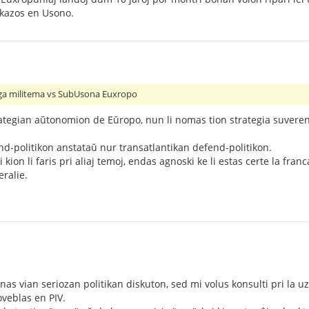
okazos en Usono.
ga militema vs SubUsona Euxropo
ategian aŭtonomion de Eŭropo, nun li nomas tion strategia suvere
d-politikon anstataŭ nur transatlantikan defend-politikon.
 kion li faris pri aliaj temoj, endas agnoski ke li estas certe la fr
ralie.
as vian seriozan politikan diskuton, sed mi volus konsulti pri la uz
roveblas en PIV.