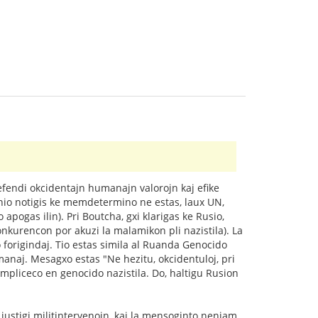
defendi okcidentajn humanajn valorojn kaj efike
lunio notigis ke memdetermino ne estas, laux UN,
apogas ilin). Pri Boutcha, gxi klarigas ke Rusio,
nkurencon por akuzi la malamikon pli nazistila). La
 forigindaj. Tio estas simila al Ruanda Genocido
umanaj. Mesagxo estas "Ne hezitu, okcidentuloj, pri
kompliceco en genocido nazistila. Do, haltigu Rusion
stigi militintervenojn, kaj la mensoginto neniam