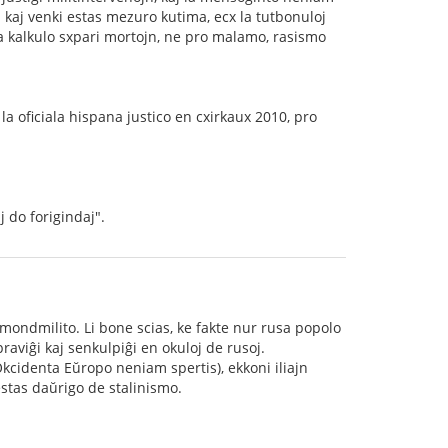
i kaj venki estas mezuro kutima, ecx la tutbonuloj
a kalkulo sxpari mortojn, ne pro malamo, rasismo
 la oficiala hispana justico en cxirkaux 2010, pro
 do forigindaj".
ondmilito. Li bone scias, ke fakte nur rusa popolo
 praviĝi kaj senkulpiĝi en okuloj de rusoj.
Okcidenta Eŭropo neniam spertis), ekkoni iliajn
stas daŭrigo de stalinismo.