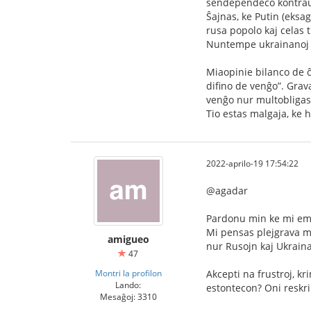
sendependeco kontraŭ Po
Ŝajnas, ke Putin (eks
rusa popolo kaj celas 
Nuntempe ukrainanoj d
Miaopinie bilanco de ĉ
difino de venĝo”. Grava
venĝo nur multobligas
Tio estas malgaja, ke
2022-aprilo-19 17:54:22
@agadar
Pardonu min ke mi emas 
Mi pensas plejgrava m
amigueo
nur Rusojn kaj Ukraina
47
Montri la profilon
Akcepti na frustroj, k
Lando:
estontecon? Oni reskr
Mesaĝoj: 3310