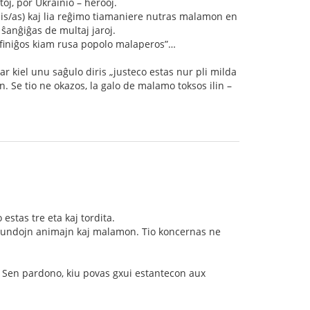
oj, por Ukrainio – herooj.
is/as) kaj lia reĝimo tiamaniere nutras malamon en
 ŝanĝiĝas de multaj jaroj.
 finiĝos kiam rusa popolo malaperos”…
r kiel unu saĝulo diris „justeco estas nur pli milda
n. Se tio ne okazos, la galo de malamo toksos ilin –
estas tre eta kaj tordita.
 vundojn animajn kaj malamon. Tio koncernas ne
n. Sen pardono, kiu povas gxui estantecon aux