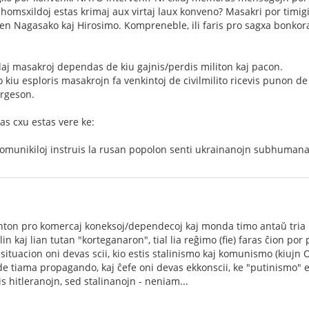
a homsxildoj estas krimaj aux virtaj laux konveno? Masakri por timig
 en Nagasako kaj Hirosimo. Kompreneble, ili faris pro sagxa bonkor
aj masakroj dependas de kiu gajnis/perdis militon kaj pacon.
o kiu esploris masakrojn fa venkintoj de civilmilito ricevis punon de
orgeson.
tas cxu estas vere ke:
komunikiloj instruis la rusan popolon senti ukrainanojn subhumanaj
nton pro komercaj koneksoj/dependecoj kaj monda timo antaŭ tria m
 lin kaj lian tutan "korteganaron", tial lia reĝimo (fie) faras ĉion por
situacion oni devas scii, kio estis stalinismo kaj komunismo (kiujn 
e tiama propagando, kaj ĉefe oni devas ekkonscii, ke "putinismo" e
 hitleranojn, sed stalinanojn - neniam...