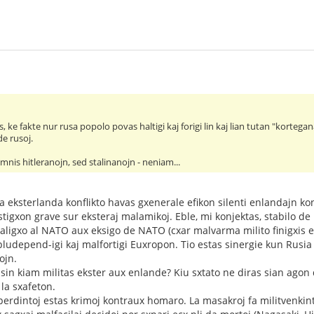
as, ke fakte nur rusa popolo povas haltigi kaj forigi lin kaj lian tutan "kortegana
de rusoj.
mnis hitleranojn, sed stalinanojn - neniam...
a eksterlanda konflikto havas gxenerale efikon silenti enlandajn konf
tigxon grave sur eksteraj malamikoj. Eble, mi konjektas, stabilo 
 aligxo al NATO aux eksigo de NATO (cxar malvarma milito finigxis 
udepend-igi kaj malfortigi Euxropon. Tio estas sinergie kun Rusia
ojn.
 sin kiam militas ekster aux enlande? Kiu sxtato ne diras sian agon
la sxafeton.
tperdintoj estas krimoj kontraux homaro. La masakroj fa militvenki