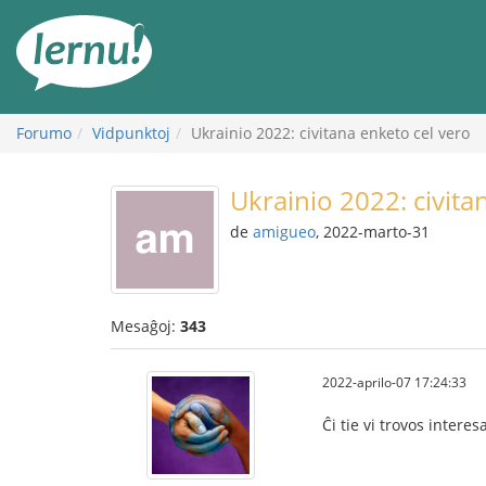
Al
la
enhavo
Forumo
Vidpunktoj
Ukrainio 2022: civitana enketo cel vero
Ukrainio 2022: civita
de
amigueo
, 2022-marto-31
Mesaĝoj:
343
2022-aprilo-07 17:24:33
Ĉi tie vi trovos intere