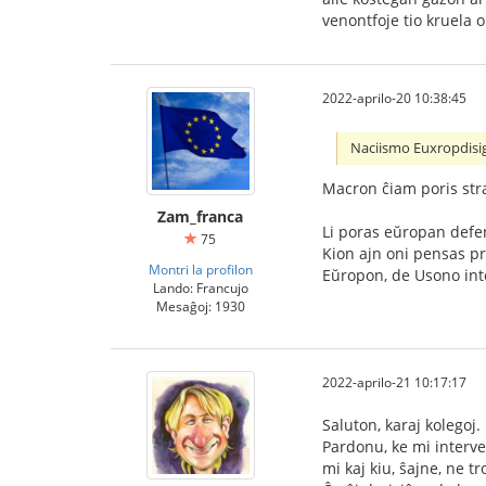
venontfoje tio kruela 
2022-aprilo-20 10:38:45
Naciismo Euxropdisi
Macron ĉiam poris str
Zam_franca
Li poras eŭropan defen
75
Kion ajn oni pensas pri
Montri la profilon
Eŭropon, de Usono inte
Lando: Francujo
Mesaĝoj: 1930
2022-aprilo-21 10:17:17
Saluton, karaj kolegoj.
Pardonu, ke mi interven
mi kaj kiu, ŝajne, ne t