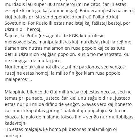
murdadis laŭ super 300 manieroj (mi ne citos, ĉar ili estas
escepte kruelegaj kaj abomenegaj). Banderanoj estis naciistoj,
kiuj batalis pri sia sendependeco kontraŭ Pollando kaj
Sovetunio. Por Rusio ili estas naciistaj kaj faŝistaj bestoj, por
Ukrainio – herooj.
Ŝajnas, ke Putin (eksagento de KGB, kiu profesie
mensogadis/as, manipuladis/as kaj murdis/as) kaj lia reĝimo
tiamaniere nutras malamon en rusa popolo kaj celas tute
detrui Ukrainion kaj ĝian popolon. Rusio tio mensostato, kiu
ne ŝanĝiĝas de multaj jaroj.
Nuntempe ukrainanoj diras: „ni ne pardonos, sed venĝos;
rusoj ne estas homoj; la milito finiĝos kiam rusa popolo
malaperos”…
Miaopinie bilanco de ĉiuj militmasakroj estas necesa, sed ne
temas pri punado, justeco, ĉar kiel unu saĝulo diris „justeco
estas nur pli milda difino de venĝo”. Gravas vero kaj honesto,
ĉar nur ili kapablas „purigi” batalintajn popolojn. Se tio ne
okazos, la galo de malamo toksos ilin – venĝo nur multobligas
kadavrojn.
Tio estas malgaja, ke homo pli bezonas malamikojn ol
amikojn.