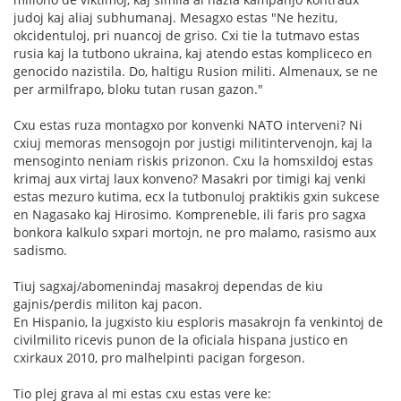
judoj kaj aliaj subhumanaj. Mesagxo estas "Ne hezitu,
okcidentuloj, pri nuancoj de griso. Cxi tie la tutmavo estas
rusia kaj la tutbono ukraina, kaj atendo estas kompliceco en
genocido nazistila. Do, haltigu Rusion militi. Almenaux, se ne
per armilfrapo, bloku tutan rusan gazon."
Cxu estas ruza montagxo por konvenki NATO interveni? Ni
cxiuj memoras mensogojn por justigi militintervenojn, kaj la
mensoginto neniam riskis prizonon. Cxu la homsxildoj estas
krimaj aux virtaj laux konveno? Masakri por timigi kaj venki
estas mezuro kutima, ecx la tutbonuloj praktikis gxin sukcese
en Nagasako kaj Hirosimo. Kompreneble, ili faris pro sagxa
bonkora kalkulo sxpari mortojn, ne pro malamo, rasismo aux
sadismo.
Tiuj sagxaj/abomenindaj masakroj dependas de kiu
gajnis/perdis militon kaj pacon.
En Hispanio, la jugxisto kiu esploris masakrojn fa venkintoj de
civilmilito ricevis punon de la oficiala hispana justico en
cxirkaux 2010, pro malhelpinti pacigan forgeson.
Tio plej grava al mi estas cxu estas vere ke: