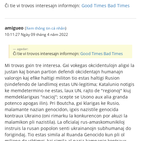
Ĉi tie vi trovos interesajn informojn:
Good Times Bad Times
amigueo
(
Xem thông tin cá nhân
)
10:11:27 Ngày 09 tháng 4 năm 2022
agadar:
Ĉi tie vi trovos interesajn informojn:
Good Times Bad Times
Mi trovas gxin tre interesa. Gxi vokegas okcidentulojn aligxi la
justan kaj bonan partion defendi okcidentajn humanajn
valorojn kaj efike haltigi militon tio estas haltigi Rusion
(sindefendo de landlimoj estas UN-legitima; Katalunio notigis
ke memdetermino ne estas, laux UN, rajto de "regionoj" kiuj
memdeklarigxas "nacioj"; scepte se Usono aux alia granda
potenco apogas ilin). Pri Boutcha, gxi klarigas ke Rusio,
malamante nazian genocidon, igxis nazistile genocida
kontraux Ukraino (oni rimarku la konkurencon por akuzi la
malamikon pli nazistila). La oficialaj rus-amaskomunikiloj
instruis la rusan popolon senti ukrainanojn subhumanaj do
forigindaj. Tio estas simila al Ruanda Genocido kun pli ol
miliono de viktimoj, kaj simila al nazia kampanjo kontraux