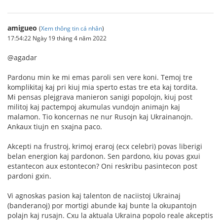
amigueo
(
Xem thông tin cá nhân
)
17:54:22 Ngày 19 tháng 4 năm 2022
@agadar
Pardonu min ke mi emas paroli sen vere koni. Temoj tre
komplikitaj kaj pri kiuj mia sperto estas tre eta kaj tordita.
Mi pensas plejgrava manieron sanigi popolojn, kiuj post
militoj kaj pactempoj akumulas vundojn animajn kaj
malamon. Tio koncernas ne nur Rusojn kaj Ukrainanojn.
Ankaux tiujn en sxajna paco.
Akcepti na frustroj, krimoj eraroj (ecx celebri) povas liberigi
belan energion kaj pardonon. Sen pardono, kiu povas gxui
estantecon aux estontecon? Oni reskribu pasintecon post
pardoni gxin.
Vi agnoskas pasion kaj talenton de naciistoj Ukrainaj
(banderanoj) por mortigi abunde kaj bunte la okupantojn
polajn kaj rusajn. Cxu la aktuala Ukraina popolo reale akceptis