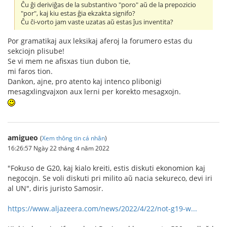
Ĉu ĝi deriviĝas de la substantivo "poro" aŭ de la prepozicio
"por", kaj kiu estas ĝia ekzakta signifo?
Ĉu ĉi-vorto jam vaste uzatas aŭ estas ĵus inventita?
Por gramatikaj aux leksikaj aferoj la forumero estas du
sekciojn plisube!
Se vi mem ne afisxas tiun dubon tie,
mi faros tion.
Dankon, ajne, pro atento kaj intenco plibonigi
mesagxlingvajxon aux lerni per korekto mesagxojn.
amigueo
(
Xem thông tin cá nhân
)
16:26:57 Ngày 22 tháng 4 năm 2022
"Fokuso de G20, kaj kialo kreiti, estis diskuti ekonomion kaj
negocojn. Se voli diskuti pri milito aŭ nacia sekureco, devi iri
al UN", diris juristo Samosir.
https://www.aljazeera.com/news/2022/4/22/not-g19-w...