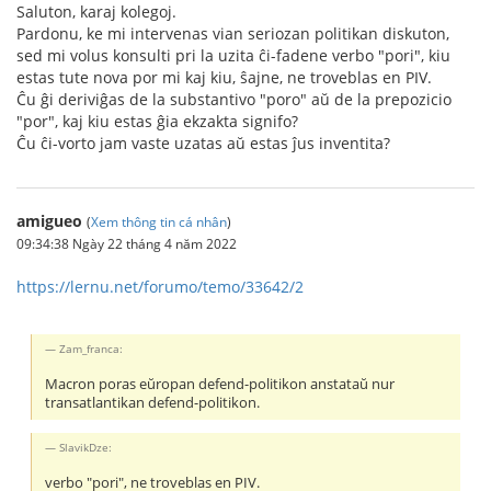
Saluton, karaj kolegoj.
Pardonu, ke mi intervenas vian seriozan politikan diskuton,
sed mi volus konsulti pri la uzita ĉi-fadene verbo "pori", kiu
estas tute nova por mi kaj kiu, ŝajne, ne troveblas en PIV.
Ĉu ĝi deriviĝas de la substantivo "poro" aŭ de la prepozicio
"por", kaj kiu estas ĝia ekzakta signifo?
Ĉu ĉi-vorto jam vaste uzatas aŭ estas ĵus inventita?
amigueo
(
Xem thông tin cá nhân
)
09:34:38 Ngày 22 tháng 4 năm 2022
https://lernu.net/forumo/temo/33642/2
Zam_franca:
Macron poras eŭropan defend-politikon anstataŭ nur
transatlantikan defend-politikon.
SlavikDze:
verbo "pori", ne troveblas en PIV.