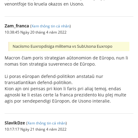
venontfoje tio kruela okazos en Usono.
Zam_franca
(
Xem thông tin cá nhân
)
10:38:45 Ngày 20 tháng 4 năm 2022
Naciismo Euxropdisiga militema vs SubUsona Euxropo
Macron ĉiam poris strategian aŭtonomion de Eŭropo, nun li
nomas tion strategia suvereneco de Eŭropo.
Li poras eŭropan defend-politikon anstataŭ nur
transatlantikan defend-politikon.
Kion ajn oni pensas pri kion li faris pri aliaj temoj, endas
agnoski ke li estas certe la franca prezidento kiu plej multe
agis por sendependigi Eŭropon, de Usono interalie.
SlavikDze
(
Xem thông tin cá nhân
)
10:17:17 Ngày 21 tháng 4 năm 2022