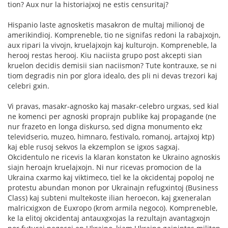
tion? Aux nur la historiajxoj ne estis censuritaj?
Hispanio laste agnosketis masakron de multaj milionoj de
amerikindioj. Kompreneble, tio ne signifas redoni la rabajxojn,
aux ripari la vivojn, kruelajxojn kaj kulturojn. Kompreneble, la
herooj restas herooj. Kiu naciista grupo post akcepti sian
kruelon decidis demisii sian naciismon? Tute kontrauxe, se ni
tiom degradis nin por glora idealo, des pli ni devas trezori kaj
celebri gxin.
Vi pravas, masakr-agnosko kaj masakr-celebro urgxas, sed kial
ne komenci per agnoski proprajn publike kaj propagande (ne
nur frazeto en longa diskurso, sed digna monumento ekz
televidserio, muzeo, himnaro, festivalo, romanoj, artajxoj ktp)
kaj eble rusoj sekvos la ekzemplon se igxos sagxaj.
Okcidentulo ne ricevis la klaran konstaton ke Ukraino agnoskis
siajn heroajn kruelajxojn. Ni nur ricevas promocion de la
Ukraina cxarmo kaj viktimeco, tiel ke la okcidentaj popoloj ne
protestu abundan monon por Ukrainajn refugxintoj (Business
Class) kaj subteni multekoste ilian heroecon, kaj gxeneralan
malricxigxon de Euxropo (krom armila negoco). Kompreneble,
ke la elitoj okcidentaj antauxgxojas la rezultajn avantagxojn