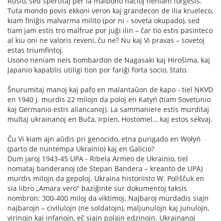
Rusio, sed spertitaj per la malbono nacioj neniam forgesis.
Tuta mondo povis ekkoni veron kaj grandecon de ilia krueleco,
kiam finiĝis malvarma milito (por ni - soveta okupado), sed
tiam jam estis tro malfrue por juĝi ilin – ĉar tio estis pasinteco
al kiu oni ne valoris reveni, ĉu ne? Nu kaj Vi pravas – sovetoj
estas triumfintoj.
Usono neniam neis bombardon de Nagasaki kaj Hiroŝima, kaj
Japanio kapablis utiligi tion por fariĝi forta socio, ŝtato.
Ŝnurumitaj manoj kaj pafo en malantaŭon de kapo - tiel NKVD
en 1940 j. murdis 22 milojn da poloj en Katyń (tiam Sovetunio
kaj Germanio estis aliancanoj). La sammaniere estis murditaj
multaj ukrainanoj en Buĉa, Irpien, Hostomel… kaj estos sekvaj.
Ĉu Vi kiam ajn aŭdis pri genocido, etna purigado en Wołyń
(parto de nuntempa Ukrainio) kaj en Galicio?
Dum jaroj 1943-45 UPA - Ribela Armeo de Ukrainio, tiel
nomataj banderanoj (de Stepan Bandera – kreanto de UPA)
murdis milojn da gepoloj. Ukraina historiisto W. Poliŝĉuk en
sia libro „Amara vero” baziĝinte sur dokumentoj taksis
nombron: 300-400 miloj da viktimoj. Najbaroj murdadis siajn
najbarojn – civilulojn (ne soldatojn), maljunulojn kaj junulojn,
virinojn kaj infanojn, eĉ siajn polajn edzinojn. Ukrainanoj