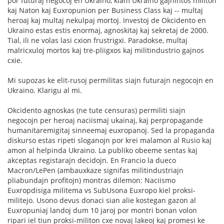
por futuraj negocoj en Ukraino, kiam Ukraino gajnintos militon
kaj Naton kaj Euxropunion per Business Class kaj -- multaj
heroaj kaj multaj nekulpaj mortoj. Investoj de Okcidento en
Ukraino estas estis enormaj, agnoskitaj kaj sekretaj de 2000.
Tial, ili ne volas lasi cxion frustrigxi. Paradokse, multaj
malricxuloj mortos kaj tre-pliigxos kaj militindustrio gajnos
cxie.
Mi supozas ke elit-rusoj permilitas siajn futurajn negocojn en
Ukraino. Klarigu al mi.
Okcidento agnoskas (ne tute censuras) permiliti siajn
negocojn per heroaj naciismaj ukainaj, kaj perpropagande
humanitaremigitaj sinneemaj euxropanoj. Sed la propaganda
diskurso estas ripeti sloganojn por krei malamon al Rusio kaj
amon al helpinda Ukraino. La publiko obeeme sentas kaj
akceptas registarajn decidojn. En Francio la dueco
Macron/LePen (ambauxkaze signifas militindustriajn
pliabundajn profitojn) montras dilemon: Naciismo
Euxropdisiga militema vs SubUsona Euxropo kiel proksi-
militejo. Usono devus donaci sian alie kostegan gazon al
Euxropuniaj landoj dum 10 jaroj por montri bonan volon
ripari iel tiun proksi-militon cxe novaj lakeoj kaj promesi ke