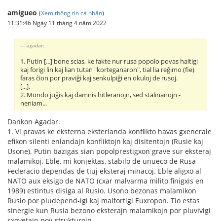
amigueo
(
Xem thông tin cá nhân
)
11:31:46 Ngày 11 tháng 4 năm 2022
agadar:
1. Putin [...] bone scias, ke fakte nur rusa popolo povas haltigi
kaj forigi lin kaj lian tutan "korteganaron", tial lia reĝimo (fie)
faras ĉion por praviĝi kaj senkulpiĝi en okuloj de rusoj.
[...].
2. Mondo juĝis kaj damnis hitleranojn, sed stalinanojn -
neniam...
Dankon Agadar.
1. Vi pravas ke eksterna eksterlanda konflikto havas gxenerale
efikon silenti enlandajn konfliktojn kaj disitentojn (Rusie kaj
Usone). Putin bazigas sian popolprestigxon grave sur eksteraj
malamikoj. Eble, mi konjektas, stabilo de unueco de Rusa
Federacio dependas de tiuj eksteraj minacoj. Eble aligxo al
NATO aux eksigo de NATO (cxar malvarma milito finigxis en
1989) estintus disiga al Rusio. Usono bezonas malamikon
Rusio por pludepend-igi kaj malfortigi Euxropon. Tio estas
sinergie kun Rusia bezono eksterajn malamikojn por pluvivigi
sxovetajn pov-strukturojn.