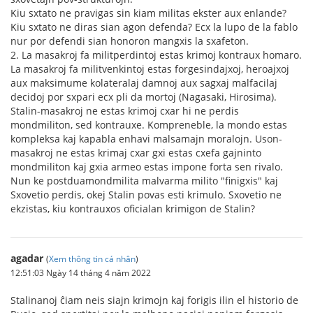
Kiu sxtato ne pravigas sin kiam militas ekster aux enlande?
Kiu sxtato ne diras sian agon defenda? Ecx la lupo de la fablo
nur por defendi sian honoron mangxis la sxafeton.
2. La masakroj fa militperdintoj estas krimoj kontraux homaro.
La masakroj fa militvenkintoj estas forgesindajxoj, heroajxoj
aux maksimume kolateralaj damnoj aux sagxaj malfacilaj
decidoj por sxpari ecx pli da mortoj (Nagasaki, Hirosima).
Stalin-masakroj ne estas krimoj cxar hi ne perdis
mondmiliton, sed kontrauxe. Kompreneble, la mondo estas
kompleksa kaj kapabla enhavi malsamajn moralojn. Uson-
masakroj ne estas krimaj cxar gxi estas cxefa gajninto
mondmiliton kaj gxia armeo estas impone forta sen rivalo.
Nun ke postduamondmilita malvarma milito "finigxis" kaj
Sxovetio perdis, okej Stalin povas esti krimulo. Sxovetio ne
ekzistas, kiu kontrauxos oficialan krimigon de Stalin?
agadar
(
Xem thông tin cá nhân
)
12:51:03 Ngày 14 tháng 4 năm 2022
Stalinanoj ĉiam neis siajn krimojn kaj forigis ilin el historio de