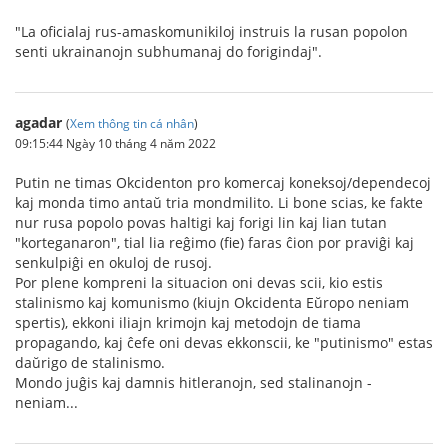
"La oficialaj rus-amaskomunikiloj instruis la rusan popolon
senti ukrainanojn subhumanaj do forigindaj".
agadar
(
Xem thông tin cá nhân
)
09:15:44 Ngày 10 tháng 4 năm 2022
Putin ne timas Okcidenton pro komercaj koneksoj/dependecoj
kaj monda timo antaŭ tria mondmilito. Li bone scias, ke fakte
nur rusa popolo povas haltigi kaj forigi lin kaj lian tutan
"korteganaron", tial lia reĝimo (fie) faras ĉion por praviĝi kaj
senkulpiĝi en okuloj de rusoj.
Por plene kompreni la situacion oni devas scii, kio estis
stalinismo kaj komunismo (kiujn Okcidenta Eŭropo neniam
spertis), ekkoni iliajn krimojn kaj metodojn de tiama
propagando, kaj ĉefe oni devas ekkonscii, ke "putinismo" estas
daŭrigo de stalinismo.
Mondo juĝis kaj damnis hitleranojn, sed stalinanojn -
neniam...