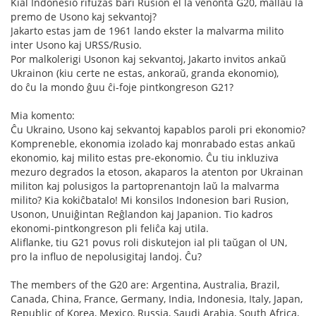
Kial Indonesio rifuzas bari Rusion el la venonta G20, mallaŭ la
premo de Usono kaj sekvantoj?
Jakarto estas jam de 1961 lando ekster la malvarma milito
inter Usono kaj URSS/Rusio.
Por malkolerigi Usonon kaj sekvantoj, Jakarto invitos ankaŭ
Ukrainon (kiu certe ne estas, ankoraŭ, granda ekonomio),
do ĉu la mondo ĝuu ĉi-foje pintkongreson G21?
Mia komento:
Ĉu Ukraino, Usono kaj sekvantoj kapablos paroli pri ekonomio?
Kompreneble, ekonomia izolado kaj monrabado estas ankaŭ
ekonomio, kaj milito estas pre-ekonomio. Ĉu tiu inkluziva
mezuro degrados la etoson, akaparos la atenton por Ukrainan
militon kaj polusigos la partoprenantojn laŭ la malvarma
milito? Kia kokiĉbatalo! Mi konsilos Indonesion bari Rusion,
Usonon, Unuiĝintan Reĝlandon kaj Japanion. Tio kadros
ekonomi-pintkongreson pli feliĉa kaj utila.
Aliflanke, tiu G21 povus roli diskutejon ial pli taŭgan ol UN,
pro la influo de nepolusigitaj landoj. Ĉu?
The members of the G20 are: Argentina, Australia, Brazil,
Canada, China, France, Germany, India, Indonesia, Italy, Japan,
Republic of Korea, Mexico, Russia, Saudi Arabia, South Africa,