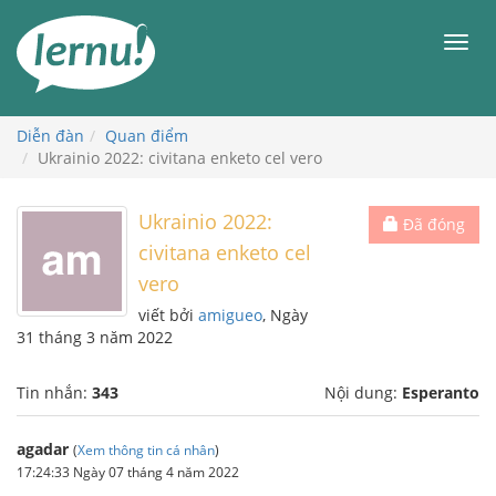
Đi
đến
Men
phần
nội
dung
Diễn đàn
Quan điểm
Ukrainio 2022: civitana enketo cel vero
Ukrainio 2022:
Đã đóng
civitana enketo cel
vero
viết bởi
amigueo
, Ngày
31 tháng 3 năm 2022
Tin nhắn:
343
Nội dung:
Esperanto
agadar
(
Xem thông tin cá nhân
)
17:24:33 Ngày 07 tháng 4 năm 2022