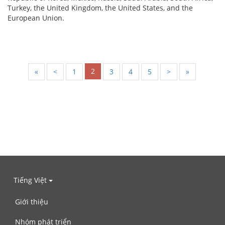
Turkey, the United Kingdom, the United States, and the
European Union.
2
«
<
1
3
4
5
>
»
Tiếng Việt
Giới thiệu
Nhóm phát triển