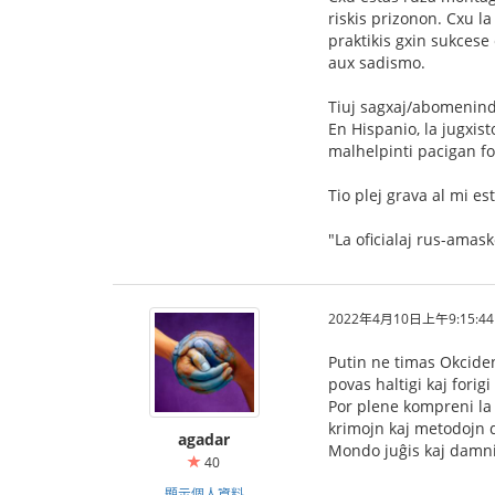
riskis prizonon. Cxu l
praktikis gxin sukcese
aux sadismo.
Tiuj sagxaj/abomenind
En Hispanio, la jugxist
malhelpinti pacigan f
Tio plej grava al mi es
"La oficialaj rus-amas
2022年4月10日上午9:15:44
Putin ne timas Okcide
povas haltigi kaj forigi
Por plene kompreni la 
krimojn kaj metodojn d
agadar
Mondo juĝis kaj damnis
40
顯示個人資料