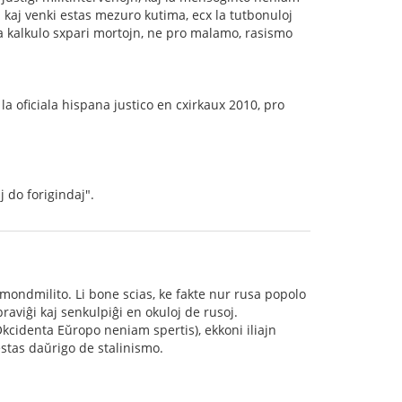
i kaj venki estas mezuro kutima, ecx la tutbonuloj
a kalkulo sxpari mortojn, ne pro malamo, rasismo
 la oficiala hispana justico en cxirkaux 2010, pro
 do forigindaj".
ondmilito. Li bone scias, ke fakte nur rusa popolo
 praviĝi kaj senkulpiĝi en okuloj de rusoj.
Okcidenta Eŭropo neniam spertis), ekkoni iliajn
stas daŭrigo de stalinismo.