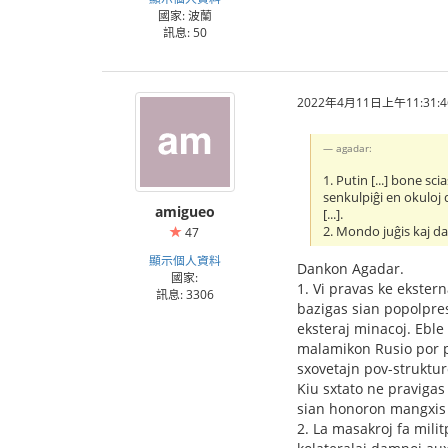
國家: 波蘭
訊息: 50
2022年4月11日上午11:31:4
agadar:
1. Putin [...] bone sci
senkulpiĝi en okuloj 
amigueo
[...].
2. Mondo juĝis kaj da
47
顯示個人資料
Dankon Agadar.
國家:
1. Vi pravas ke ekstern
訊息: 3306
bazigas sian popolpres
eksteraj minacoj. Eble
malamikon Rusio por pl
sxovetajn pov-struktur
Kiu sxtato ne pravigas
sian honoron mangxis 
2. La masakroj fa mili