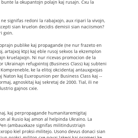
 bunte la okupantojn polajn kaj rusajn. Cxu la
 signifas redoni la rabajxojn, aux ripari la vivojn,
kcepti sian kruelon decidis demisii sian naciismon?
i gxin.
oprajn publike kaj propagande (ne nur frazeto en
 artajxoj ktp) kaj eble rusoj sekvos la ekzemplon
ajn kruelajxojn. Ni nur ricevas promocion de la
r Ukrainajn refugxintoj (Business Class) kaj subteni
Kompreneble, ke la elitoj okcidentaj antauxgxojas
aj Naton kaj Euxropunion per Business Class kaj --
aj, agnoskitaj kaj sekretaj de 2000. Tial, ili ne
dustrio gajnos cxie.
inaj, kaj perpropagande humanitaremigitaj
on al Rusio kaj amon al helpinda Ukraino. La
Pen (ambauxkaze signifas militindustriajn
ropo kiel proksi-militejo. Usono devus donaci sian
iun proksi-militon cxe novaj lakeoj kaj promesi ke