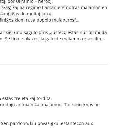
oj, por Ukrainio – herooj.
is/as) kaj lia reĝimo tiamaniere nutras malamon en
 ŝanĝiĝas de multaj jaroj.
 finiĝos kiam rusa popolo malaperos”…
r kiel unu saĝulo diris „justeco estas nur pli milda
n. Se tio ne okazos, la galo de malamo toksos ilin –
estas tre eta kaj tordita.
 vundojn animajn kaj malamon. Tio koncernas ne
n. Sen pardono, kiu povas gxui estantecon aux