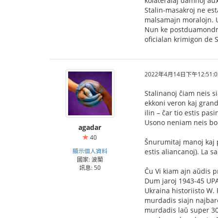
kolateralaj damnoj aux
Stalin-masakroj ne es
malsamajn moralojn. Us
Nun ke postduamondmili
oficialan krimigon de S
2022年4月14日下午12:51:0
Stalinanoj ĉiam neis si
ekkoni veron kaj grand
ilin – ĉar tio estis pas
Usono neniam neis bomb
agadar
40
Ŝnurumitaj manoj kaj 
顯示個人資料
estis aliancanoj). La 
國家: 波蘭
訊息: 50
Ĉu Vi kiam ajn aŭdis p
Dum jaroj 1943-45 UPA
Ukraina historiisto W.
murdadis siajn najbaroj
murdadis laŭ super 300 