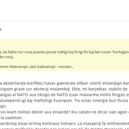
6
as, ke fakte nur rusa popolo povas haltigi kaj forigi lin kaj lian tutan "kortegana
de rusoj.
mnis hitleranojn, sed stalinanojn - neniam...
a eksterlanda konflikto havas gxenerale efikon silenti enlandajn konf
tigxon grave sur eksteraj malamikoj. Eble, mi konjektas, stabilo 
 aligxo al NATO aux eksigo de NATO (cxar malvarma milito finigxis 
udepend-igi kaj malfortigi Euxropon. Tio estas sinergie kun Rusia
ojn.
 sin kiam militas ekster aux enlande? Kiu sxtato ne diras sian agon
la sxafeton.
tperdintoj estas krimoj kontraux homaro. La masakroj fa militvenki