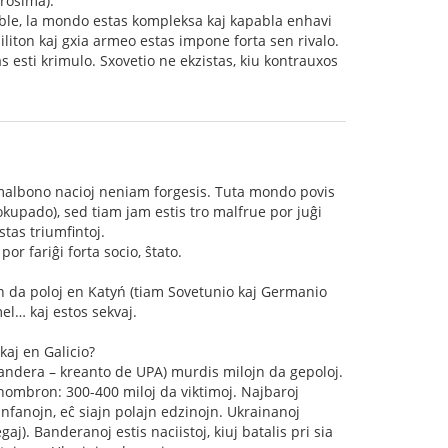
irosima).
ble, la mondo estas kompleksa kaj kapabla enhavi
iton kaj gxia armeo estas impone forta sen rivalo.
 esti krimulo. Sxovetio ne ekzistas, kiu kontrauxos
 la malbono nacioj neniam forgesis. Tuta mondo povis
okupado), sed tiam jam estis tro malfrue por juĝi
stas triumfintoj.
r fariĝi forta socio, ŝtato.
n da poloj en Katyń (tiam Sovetunio kaj Germanio
el… kaj estos sekvaj.
aj en Galicio?
andera – kreanto de UPA) murdis milojn da gepoloj.
 nombron: 300-400 miloj da viktimoj. Najbaroj
 infanojn, eĉ siajn polajn edzinojn. Ukrainanoj
j). Banderanoj estis naciistoj, kiuj batalis pri sia