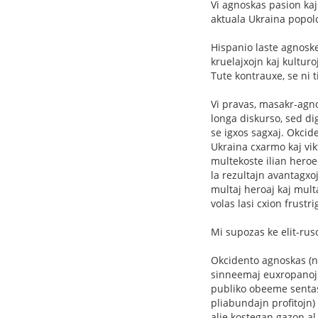
Vi agnoskas pasion kaj
aktuala Ukraina popolo 
Hispanio laste agnoske
kruelajxojn kaj kultur
Tute kontrauxe, se ni t
Vi pravas, masakr-agn
longa diskurso, sed di
se igxos sagxaj. Okcid
Ukraina cxarmo kaj vik
multekoste ilian heroe
la rezultajn avantagxo
multaj heroaj kaj multa
volas lasi cxion frustr
Mi supozas ke elit-rus
Okcidento agnoskas (n
sinneemaj euxropanoj.
publiko obeeme sentas
pliabundajn profitojn
alie kostegan gazon al