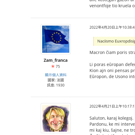
venontfoje tio kruela 
2022年4月20日上午10:38:4
Naciismo Euxropdisi
Macron ĉiam poris str
Zam_franca
Li poras eŭropan defen
75
Kion ajn oni pensas pri
顯示個人資料
Eŭropon, de Usono inte
國家: 法國
訊息: 1930
2022年4月21日上午10:17:1
Saluton, karaj kolegoj.
Pardonu, ke mi interven
mi kaj kiu, ŝajne, ne t