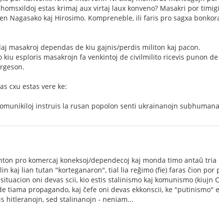
a homsxildoj estas krimaj aux virtaj laux konveno? Masakri por timig
 en Nagasako kaj Hirosimo. Kompreneble, ili faris pro sagxa bonkor
aj masakroj dependas de kiu gajnis/perdis militon kaj pacon.
o kiu esploris masakrojn fa venkintoj de civilmilito ricevis punon de
orgeson.
tas cxu estas vere ke:
komunikiloj instruis la rusan popolon senti ukrainanojn subhumanaj
nton pro komercaj koneksoj/dependecoj kaj monda timo antaŭ tria m
 lin kaj lian tutan "korteganaron", tial lia reĝimo (fie) faras ĉion por
situacion oni devas scii, kio estis stalinismo kaj komunismo (kiujn 
e tiama propagando, kaj ĉefe oni devas ekkonscii, ke "putinismo" e
 hitleranojn, sed stalinanojn - neniam...