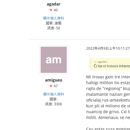
agadar
40
顯示個人資料
國家: 波蘭
訊息: 50
2022年4月9日上午10:11:27
agadar:
Ĉi tie vi trovos inter
Mi trovas gxin tre int
amigueo
haltigi militon tio es
47
rajto de "regionoj" ki
malamante nazian genoc
顯示個人資料
國家:
oficialaj rus-amaskomu
訊息: 3306
kun pli ol miliono de 
nuancoj de griso. Cxi 
militi. Almenaux, se n
Cxu estas ruza montag