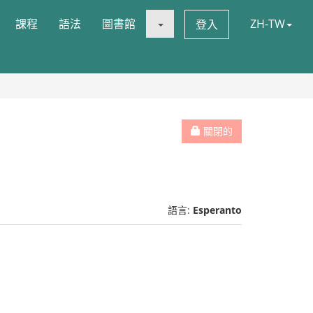
課程
語法
圖書館
ZH-TW
登入
關閉的
語言:
Esperanto