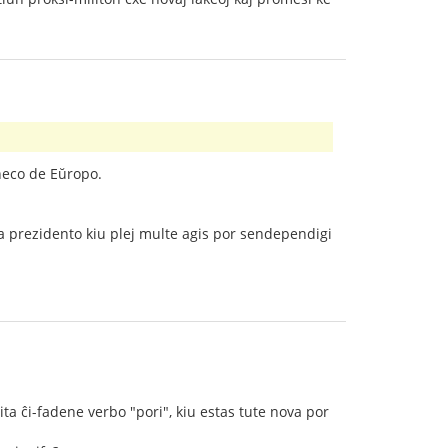
neco de Eŭropo.
anca prezidento kiu plej multe agis por sendependigi
ita ĉi-fadene verbo "pori", kiu estas tute nova por