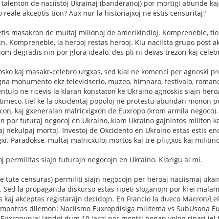
 talenton de naciistoj Ukrainaj (banderanoj) por mortigi abunde kaj
reale akceptis tion? Aux nur la historiajxoj ne estis censuritaj?
tis masakron de multaj milionoj de amerikindioj. Kompreneble, tio ne
ojn. Kompreneble, la herooj restas herooj. Kiu naciista grupo post a
iom degradis nin por glora idealo, des pli ni devas trezori kaj celebr
osko kaj masakr-celebro urgxas, sed kial ne komenci per agnoski pr
gna monumento ekz televidserio, muzeo, himnaro, festivalo, romanoj,
entulo ne ricevis la klaran konstaton ke Ukraino agnoskis siajn hero
timeco, tiel ke la okcidentaj popoloj ne protestu abundan monon po
con, kaj gxeneralan malricxigxon de Euxropo (krom armila negoco). 
jn por futuraj negocoj en Ukraino, kiam Ukraino gajnintos militon k
j nekulpaj mortoj. Investoj de Okcidento en Ukraino estas estis enorm
igxi. Paradokse, multaj malricxuloj mortos kaj tre-pliigxos kaj militin
oj permilitas siajn futurajn negocojn en Ukraino. Klarigu al mi.
e tute censuras) permiliti siajn negocojn per heroaj naciismaj uka
 Sed la propaganda diskurso estas ripeti sloganojn por krei malam
 kaj akceptas registarajn decidojn. En Francio la dueco Macron/Le
) montras dilemon: Naciismo Euxropdisiga militema vs SubUsona Eux
 Euxropuniaj landoj dum 10 jaroj por montri bonan volon ripari iel t