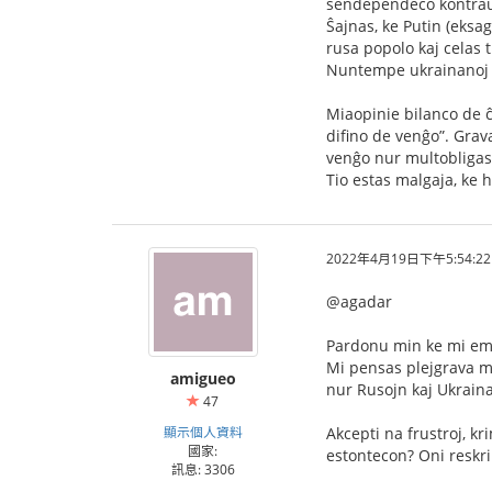
sendependeco kontraŭ Po
Ŝajnas, ke Putin (eks
rusa popolo kaj celas 
Nuntempe ukrainanoj d
Miaopinie bilanco de ĉ
difino de venĝo”. Grava
venĝo nur multobligas
Tio estas malgaja, ke
2022年4月19日下午5:54:22
@agadar
Pardonu min ke mi emas 
Mi pensas plejgrava m
amigueo
nur Rusojn kaj Ukraina
47
顯示個人資料
Akcepti na frustroj, k
國家:
estontecon? Oni reskr
訊息: 3306