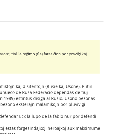
ron", tial lia reĝimo (fie) faras ĉion por praviĝi kaj
liktojn kaj disitentojn (Rusie kaj Usone). Putin
de unueco de Rusa Federacio dependas de tiuj
en 1989) estintus disiga al Rusio. Usono bezonas
 bezono eksterajn malamikojn por pluvivigi
 defenda? Ecx la lupo de la fablo nur por defendi
ntoj estas forgesindajxoj, heroajxoj aux maksimume