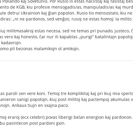
llando kaj Sovetunio. Por Rusio ili estas naciistaj kaj faŝistaj best
agento de KGB, kiu profesie mensogadis/as, manipuladis/as kaj murd
tute detrui Ukrainion kaj ĝian popolon. Rusio tio mensostato, kiu ne
iras: „ni ne pardonos, sed venĝos; rusoj ne estas homoj; la milito
iuj militmasakroj estas necesa, sed ne temas pri punado, justeco, ĉa
s vero kaj honesto, ĉar nur ili kapablas „purigi” batalintajn popoloj
 kadavrojn.
 homo pli bezonas malamikojn ol amikojn.
paroli sen vere koni. Temoj tre komplikitaj kaj pri kiuj mia sperto 
anieron sanigi popolojn, kiuj post militoj kaj pactempoj akumulas
nojn. Ankaux tiujn en sxajna paco.
rimoj eraroj (ecx celebri) povas liberigi belan energion kaj pardono
ibu pasintecon post pardoni gxin.