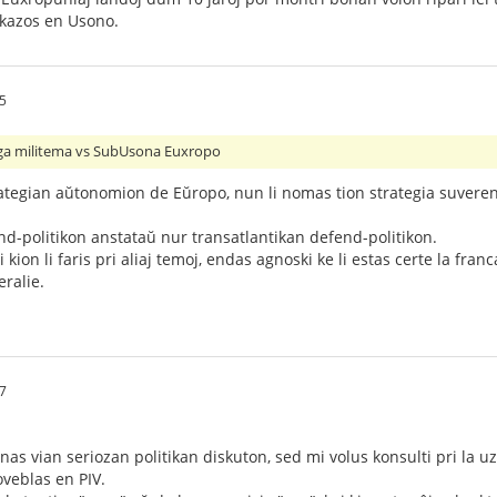
okazos en Usono.
5
ga militema vs SubUsona Euxropo
ategian aŭtonomion de Eŭropo, nun li nomas tion strategia suvere
d-politikon anstataŭ nur transatlantikan defend-politikon.
 kion li faris pri aliaj temoj, endas agnoski ke li estas certe la fr
ralie.
7
as vian seriozan politikan diskuton, sed mi volus konsulti pri la uz
roveblas en PIV.