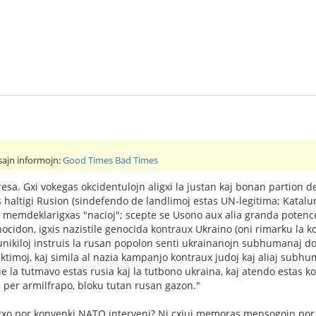
esajn informojn:
Good Times Bad Times
eresa. Gxi vokegas okcidentulojn aligxi la justan kaj bonan partion 
tas haltigi Rusion (sindefendo de landlimoj estas UN-legitima; Kata
uj memdeklarigxas "nacioj"; scepte se Usono aux alia granda potenco 
idon, igxis nazistile genocida kontraux Ukraino (oni rimarku la ko
nikiloj instruis la rusan popolon senti ukrainanojn subhumanaj do
viktimoj, kaj simila al nazia kampanjo kontraux judoj kaj aliaj subh
tie la tutmavo estas rusia kaj la tutbono ukraina, kaj atendo estas 
e per armilfrapo, bloku tutan rusan gazon."
xo por konvenki NATO interveni? Ni cxiuj memoras mensogojn por ju