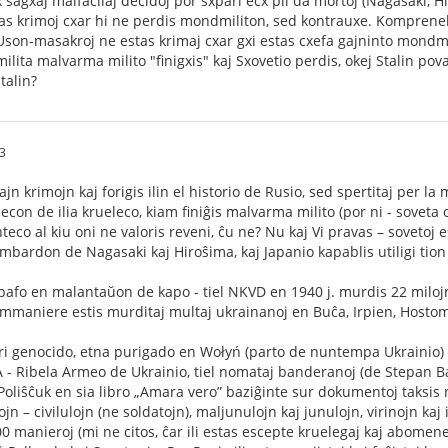
 sagxaj malfacilaj decidoj por sxpari ecx pli da mortoj (Nagasaki, H
tas krimoj cxar hi ne perdis mondmiliton, sed kontrauxe. Komprene
on-masakroj ne estas krimaj cxar gxi estas cxefa gajninto mondmil
ta malvarma milito "finigxis" kaj Sxovetio perdis, okej Stalin povas
talin?
3
ajn krimojn kaj forigis ilin el historio de Rusio, sed spertitaj per
econ de ilia krueleco, kiam finiĝis malvarma milito (por ni - soveta 
inteco al kiu oni ne valoris reveni, ĉu ne? Nu kaj Vi pravas – sovetoj e
ardon de Nagasaki kaj Hiroŝima, kaj Japanio kapablis utiligi tion po
pafo en malantaŭon de kapo - tiel NKVD en 1940 j. murdis 22 miloj
sammaniere estis murditaj multaj ukrainanoj en Buĉa, Irpien, Hostom
ri genocido, etna purigado en Wołyń (parto de nuntempa Ukrainio) k
 - Ribela Armeo de Ukrainio, tiel nomataj banderanoj (de Stepan B
 Poliŝĉuk en sia libro „Amara vero” baziĝinte sur dokumentoj taksis
n – civilulojn (ne soldatojn), maljunulojn kaj junulojn, virinojn kaj
manieroj (mi ne citos, ĉar ili estas escepte kruelegaj kaj abomenega