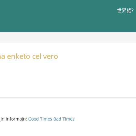
世界語?
na enketo cel vero
sajn informojn:
Good Times Bad Times