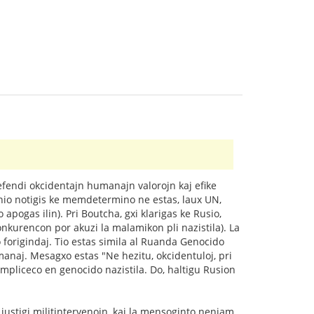
defendi okcidentajn humanajn valorojn kaj efike
lunio notigis ke memdetermino ne estas, laux UN,
apogas ilin). Pri Boutcha, gxi klarigas ke Rusio,
nkurencon por akuzi la malamikon pli nazistila). La
 forigindaj. Tio estas simila al Ruanda Genocido
umanaj. Mesagxo estas "Ne hezitu, okcidentuloj, pri
kompliceco en genocido nazistila. Do, haltigu Rusion
stigi militintervenojn, kaj la mensoginto neniam