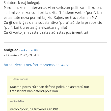
Saluton, karaj kolegoj.
Pardonu, ke mi intervenas vian seriozan politikan diskuton,
sed mi volus konsulti pri la uzita ĉi-fadene verbo "pori", kiu
estas tute nova por mi kaj kiu, ŝajne, ne troveblas en PIV.
Ĉu ĝi deriviĝas de la substantivo "poro" aŭ de la prepozicio
"por", kaj kiu estas ĝia ekzakta signifo?
Ĉu ĉi-vorto jam vaste uzatas aŭ estas ĵus inventita?
amigueo
(
Pokaż profil
)
22 kwietnia 2022, 09:34:38
https://lernu.net/forumo/temo/33642/2
Zam_franca:
Macron poras eŭropan defend-politikon anstataŭ nur
transatlantikan defend-politikon.
SlavikDze:
verbo "pori", ne troveblas en PIV.