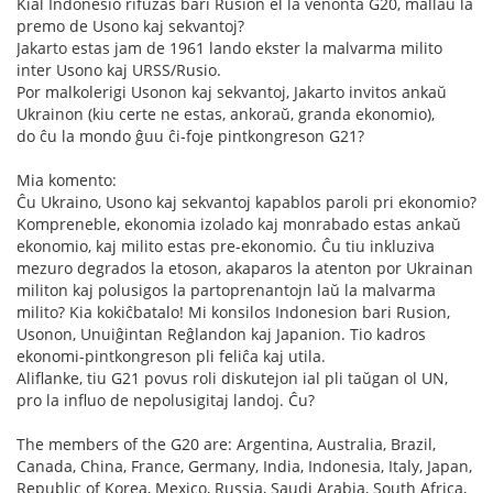
Kial Indonesio rifuzas bari Rusion el la venonta G20, mallaŭ la
premo de Usono kaj sekvantoj?
Jakarto estas jam de 1961 lando ekster la malvarma milito
inter Usono kaj URSS/Rusio.
Por malkolerigi Usonon kaj sekvantoj, Jakarto invitos ankaŭ
Ukrainon (kiu certe ne estas, ankoraŭ, granda ekonomio),
do ĉu la mondo ĝuu ĉi-foje pintkongreson G21?
Mia komento:
Ĉu Ukraino, Usono kaj sekvantoj kapablos paroli pri ekonomio?
Kompreneble, ekonomia izolado kaj monrabado estas ankaŭ
ekonomio, kaj milito estas pre-ekonomio. Ĉu tiu inkluziva
mezuro degrados la etoson, akaparos la atenton por Ukrainan
militon kaj polusigos la partoprenantojn laŭ la malvarma
milito? Kia kokiĉbatalo! Mi konsilos Indonesion bari Rusion,
Usonon, Unuiĝintan Reĝlandon kaj Japanion. Tio kadros
ekonomi-pintkongreson pli feliĉa kaj utila.
Aliflanke, tiu G21 povus roli diskutejon ial pli taŭgan ol UN,
pro la influo de nepolusigitaj landoj. Ĉu?
The members of the G20 are: Argentina, Australia, Brazil,
Canada, China, France, Germany, India, Indonesia, Italy, Japan,
Republic of Korea, Mexico, Russia, Saudi Arabia, South Africa,