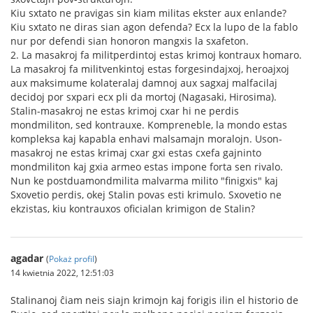
Kiu sxtato ne pravigas sin kiam militas ekster aux enlande?
Kiu sxtato ne diras sian agon defenda? Ecx la lupo de la fablo
nur por defendi sian honoron mangxis la sxafeton.
2. La masakroj fa militperdintoj estas krimoj kontraux homaro.
La masakroj fa militvenkintoj estas forgesindajxoj, heroajxoj
aux maksimume kolateralaj damnoj aux sagxaj malfacilaj
decidoj por sxpari ecx pli da mortoj (Nagasaki, Hirosima).
Stalin-masakroj ne estas krimoj cxar hi ne perdis
mondmiliton, sed kontrauxe. Kompreneble, la mondo estas
kompleksa kaj kapabla enhavi malsamajn moralojn. Uson-
masakroj ne estas krimaj cxar gxi estas cxefa gajninto
mondmiliton kaj gxia armeo estas impone forta sen rivalo.
Nun ke postduamondmilita malvarma milito "finigxis" kaj
Sxovetio perdis, okej Stalin povas esti krimulo. Sxovetio ne
ekzistas, kiu kontrauxos oficialan krimigon de Stalin?
agadar
(
Pokaż profil
)
14 kwietnia 2022, 12:51:03
Stalinanoj ĉiam neis siajn krimojn kaj forigis ilin el historio de