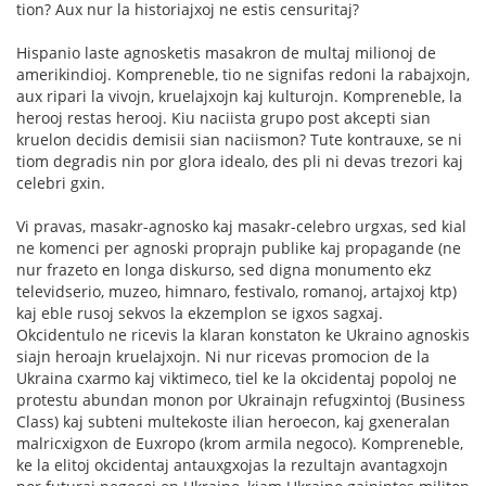
tion? Aux nur la historiajxoj ne estis censuritaj?
Hispanio laste agnosketis masakron de multaj milionoj de
amerikindioj. Kompreneble, tio ne signifas redoni la rabajxojn,
aux ripari la vivojn, kruelajxojn kaj kulturojn. Kompreneble, la
herooj restas herooj. Kiu naciista grupo post akcepti sian
kruelon decidis demisii sian naciismon? Tute kontrauxe, se ni
tiom degradis nin por glora idealo, des pli ni devas trezori kaj
celebri gxin.
Vi pravas, masakr-agnosko kaj masakr-celebro urgxas, sed kial
ne komenci per agnoski proprajn publike kaj propagande (ne
nur frazeto en longa diskurso, sed digna monumento ekz
televidserio, muzeo, himnaro, festivalo, romanoj, artajxoj ktp)
kaj eble rusoj sekvos la ekzemplon se igxos sagxaj.
Okcidentulo ne ricevis la klaran konstaton ke Ukraino agnoskis
siajn heroajn kruelajxojn. Ni nur ricevas promocion de la
Ukraina cxarmo kaj viktimeco, tiel ke la okcidentaj popoloj ne
protestu abundan monon por Ukrainajn refugxintoj (Business
Class) kaj subteni multekoste ilian heroecon, kaj gxeneralan
malricxigxon de Euxropo (krom armila negoco). Kompreneble,
ke la elitoj okcidentaj antauxgxojas la rezultajn avantagxojn