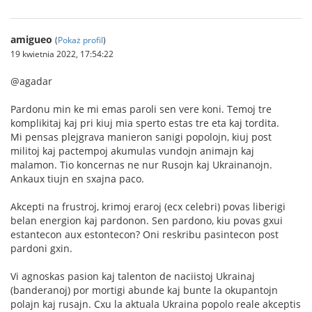
amigueo
(
Pokaż profil
)
19 kwietnia 2022, 17:54:22
@agadar
Pardonu min ke mi emas paroli sen vere koni. Temoj tre
komplikitaj kaj pri kiuj mia sperto estas tre eta kaj tordita.
Mi pensas plejgrava manieron sanigi popolojn, kiuj post
militoj kaj pactempoj akumulas vundojn animajn kaj
malamon. Tio koncernas ne nur Rusojn kaj Ukrainanojn.
Ankaux tiujn en sxajna paco.
Akcepti na frustroj, krimoj eraroj (ecx celebri) povas liberigi
belan energion kaj pardonon. Sen pardono, kiu povas gxui
estantecon aux estontecon? Oni reskribu pasintecon post
pardoni gxin.
Vi agnoskas pasion kaj talenton de naciistoj Ukrainaj
(banderanoj) por mortigi abunde kaj bunte la okupantojn
polajn kaj rusajn. Cxu la aktuala Ukraina popolo reale akceptis