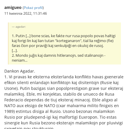
amigueo
(
Pokaż profil
)
11 kwietnia 2022, 11:31:46
agadar:
1. Putin [...] bone scias, ke fakte nur rusa popolo povas haltigi
kaj forigi lin kaj lian tutan "korteganaron", tial lia reĝimo (fie)
faras ĉion por praviĝi kaj senkulpiĝi en okuloj de rusoj.
[...].
2. Mondo juĝis kaj damnis hitleranojn, sed stalinanojn -
neniam...
Dankon Agadar.
1. Vi pravas ke eksterna eksterlanda konflikto havas gxenerale
efikon silenti enlandajn konfliktojn kaj disitentojn (Rusie kaj
Usone). Putin bazigas sian popolprestigxon grave sur eksteraj
malamikoj. Eble, mi konjektas, stabilo de unueco de Rusa
Federacio dependas de tiuj eksteraj minacoj. Eble aligxo al
NATO aux eksigo de NATO (cxar malvarma milito finigxis en
1989) estintus disiga al Rusio. Usono bezonas malamikon
Rusio por pludepend-igi kaj malfortigi Euxropon. Tio estas
sinergie kun Rusia bezono eksterajn malamikojn por pluvivigi
sxovetajn pov-strukturojn.