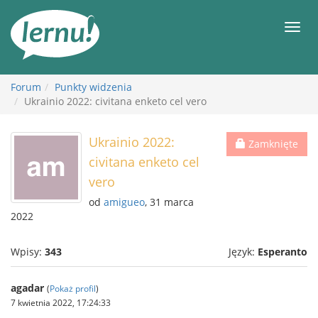
Więcej
Men
Forum
Punkty widzenia
Ukrainio 2022: civitana enketo cel vero
Ukrainio 2022:
Zamknięte
civitana enketo cel
vero
od
amigueo
, 31 marca
2022
Wpisy:
343
Język:
Esperanto
agadar
(
Pokaż profil
)
7 kwietnia 2022, 17:24:33