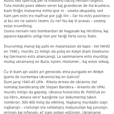
Rusio, sed spertitaj per la malbono nacioj neniam forgesis.
Tuta mondo povis ekkoni veron kaj grandecon de ilia krueleco,
kiam finiĝis malvarma milito (por ni - soveta okupado), sed
tiam jam estis tro malfrue por juĝi ilin – ĉar tio estis pasinteco
al kiu oni ne valoris reveni, ĉu ne? Nu kaj Vi pravas – sovetoj
estas triumfintoj.
Usono neniam neis bombardon de Nagasaki kaj Hiroŝima, kaj
Japanio kapablis utiligi tion por fariĝi forta socio, ŝtato.
Ŝnurumitaj manoj kaj pafo en malantaŭon de kapo - tiel NKVD
en 1940 j. murdis 22 milojn da poloj en Katyń (tiam Sovetunio
kaj Germanio estis aliancanoj). La sammaniere estis murditaj
multaj ukrainanoj en Buĉa, Irpien, Hostomel… kaj estos sekvaj.
Ĉu Vi kiam ajn aŭdis pri genocido, etna purigado en Wołyń
(parto de nuntempa Ukrainio) kaj en Galicio?
Dum jaroj 1943-45 UPA - Ribela Armeo de Ukrainio, tiel
nomataj banderanoj (de Stepan Bandera – kreanto de UPA)
murdis milojn da gepoloj. Ukraina historiisto W. Poliŝĉuk en
sia libro „Amara vero” baziĝinte sur dokumentoj taksis
nombron: 300-400 miloj da viktimoj. Najbaroj murdadis siajn
najbarojn – civilulojn (ne soldatojn), maljunulojn kaj junulojn,
virinojn kaj infanojn, eĉ siajn polajn edzinojn. Ukrainanoj