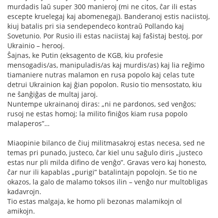
murdadis laŭ super 300 manieroj (mi ne citos, ĉar ili estas
escepte kruelegaj kaj abomenegaj). Banderanoj estis naciistoj,
kiuj batalis pri sia sendependeco kontraŭ Pollando kaj
Sovetunio. Por Rusio ili estas naciistaj kaj faŝistaj bestoj, por
Ukrainio – herooj.
Ŝajnas, ke Putin (eksagento de KGB, kiu profesie
mensogadis/as, manipuladis/as kaj murdis/as) kaj lia reĝimo
tiamaniere nutras malamon en rusa popolo kaj celas tute
detrui Ukrainion kaj ĝian popolon. Rusio tio mensostato, kiu
ne ŝanĝiĝas de multaj jaroj.
Nuntempe ukrainanoj diras: „ni ne pardonos, sed venĝos;
rusoj ne estas homoj; la milito finiĝos kiam rusa popolo
malaperos”…
Miaopinie bilanco de ĉiuj militmasakroj estas necesa, sed ne
temas pri punado, justeco, ĉar kiel unu saĝulo diris „justeco
estas nur pli milda difino de venĝo”. Gravas vero kaj honesto,
ĉar nur ili kapablas „purigi” batalintajn popolojn. Se tio ne
okazos, la galo de malamo toksos ilin – venĝo nur multobligas
kadavrojn.
Tio estas malgaja, ke homo pli bezonas malamikojn ol
amikojn.