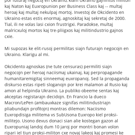
por futuraj negocoj en Ukraino, kiam Ukraino gajnintos militon
kaj Naton kaj Euxropunion per Business Class kaj -- multaj
heroaj kaj multaj nekulpaj mortoj. Investoj de Okcidento en
Ukraino estas estis enormaj, agnoskitaj kaj sekretaj de 2000.
Tial, ili ne volas lasi cxion frustrigxi. Paradokse, multaj
malricxuloj mortos kaj tre-pliigxos kaj militindustrio gajnos
cxie.
Mi supozas ke elit-rusoj permilitas siajn futurajn negocojn en
Ukraino. Klarigu al mi.
Okcidento agnoskas (ne tute censuras) permiliti siajn
negocojn per heroaj naciismaj ukainaj, kaj perpropagande
humanitaremigitaj sinneemaj euxropanoj. Sed la propaganda
diskurso estas ripeti sloganojn por krei malamon al Rusio kaj
amon al helpinda Ukraino. La publiko obeeme sentas kaj
akceptas registarajn decidojn. En Francio la dueco
Macron/LePen (ambauxkaze signifas militindustriajn
pliabundajn profitojn) montras dilemon: Naciismo
Euxropdisiga militema vs SubUsona Euxropo kiel proksi-
militejo. Usono devus donaci sian alie kostegan gazon al
Euxropuniaj landoj dum 10 jaroj por montri bonan volon
ripari iel tiun proksi-militon cxe novaj lakeoj kaj promesi ke