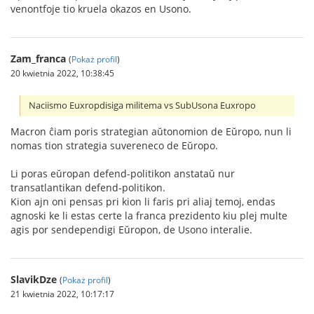
venontfoje tio kruela okazos en Usono.
Zam_franca
(
Pokaż profil
)
20 kwietnia 2022, 10:38:45
Naciismo Euxropdisiga militema vs SubUsona Euxropo
Macron ĉiam poris strategian aŭtonomion de Eŭropo, nun li
nomas tion strategia suvereneco de Eŭropo.
Li poras eŭropan defend-politikon anstataŭ nur
transatlantikan defend-politikon.
Kion ajn oni pensas pri kion li faris pri aliaj temoj, endas
agnoski ke li estas certe la franca prezidento kiu plej multe
agis por sendependigi Eŭropon, de Usono interalie.
SlavikDze
(
Pokaż profil
)
21 kwietnia 2022, 10:17:17