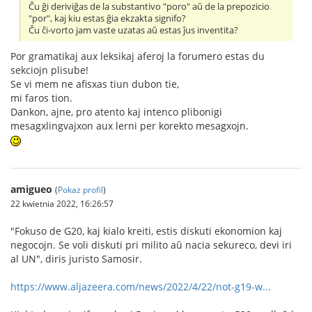
Ĉu ĝi deriviĝas de la substantivo "poro" aŭ de la prepozicio
"por", kaj kiu estas ĝia ekzakta signifo?
Ĉu ĉi-vorto jam vaste uzatas aŭ estas ĵus inventita?
Por gramatikaj aux leksikaj aferoj la forumero estas du
sekciojn plisube!
Se vi mem ne afisxas tiun dubon tie,
mi faros tion.
Dankon, ajne, pro atento kaj intenco plibonigi
mesagxlingvajxon aux lerni per korekto mesagxojn.
amigueo
(
Pokaż profil
)
22 kwietnia 2022, 16:26:57
"Fokuso de G20, kaj kialo kreiti, estis diskuti ekonomion kaj
negocojn. Se voli diskuti pri milito aŭ nacia sekureco, devi iri
al UN", diris juristo Samosir.
https://www.aljazeera.com/news/2022/4/22/not-g19-w...