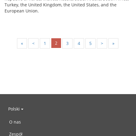
Turkey, the United Kingdom, the United States, and the
European Union.
2
«
<
1
3
4
5
>
»
Polski
O nas
Zespół