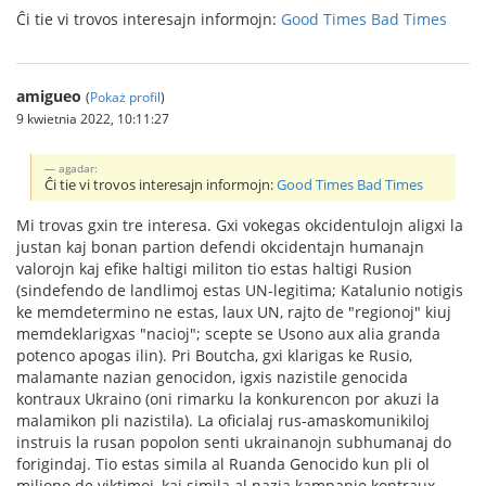
Ĉi tie vi trovos interesajn informojn:
Good Times Bad Times
amigueo
(
Pokaż profil
)
9 kwietnia 2022, 10:11:27
agadar:
Ĉi tie vi trovos interesajn informojn:
Good Times Bad Times
Mi trovas gxin tre interesa. Gxi vokegas okcidentulojn aligxi la
justan kaj bonan partion defendi okcidentajn humanajn
valorojn kaj efike haltigi militon tio estas haltigi Rusion
(sindefendo de landlimoj estas UN-legitima; Katalunio notigis
ke memdetermino ne estas, laux UN, rajto de "regionoj" kiuj
memdeklarigxas "nacioj"; scepte se Usono aux alia granda
potenco apogas ilin). Pri Boutcha, gxi klarigas ke Rusio,
malamante nazian genocidon, igxis nazistile genocida
kontraux Ukraino (oni rimarku la konkurencon por akuzi la
malamikon pli nazistila). La oficialaj rus-amaskomunikiloj
instruis la rusan popolon senti ukrainanojn subhumanaj do
forigindaj. Tio estas simila al Ruanda Genocido kun pli ol
miliono de viktimoj, kaj simila al nazia kampanjo kontraux