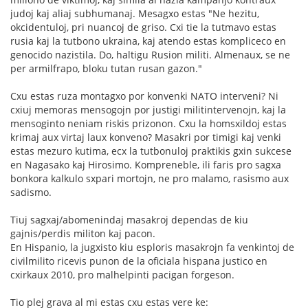
judoj kaj aliaj subhumanaj. Mesagxo estas "Ne hezitu,
okcidentuloj, pri nuancoj de griso. Cxi tie la tutmavo estas
rusia kaj la tutbono ukraina, kaj atendo estas kompliceco en
genocido nazistila. Do, haltigu Rusion militi. Almenaux, se ne
per armilfrapo, bloku tutan rusan gazon."
Cxu estas ruza montagxo por konvenki NATO interveni? Ni
cxiuj memoras mensogojn por justigi militintervenojn, kaj la
mensoginto neniam riskis prizonon. Cxu la homsxildoj estas
krimaj aux virtaj laux konveno? Masakri por timigi kaj venki
estas mezuro kutima, ecx la tutbonuloj praktikis gxin sukcese
en Nagasako kaj Hirosimo. Kompreneble, ili faris pro sagxa
bonkora kalkulo sxpari mortojn, ne pro malamo, rasismo aux
sadismo.
Tiuj sagxaj/abomenindaj masakroj dependas de kiu
gajnis/perdis militon kaj pacon.
En Hispanio, la jugxisto kiu esploris masakrojn fa venkintoj de
civilmilito ricevis punon de la oficiala hispana justico en
cxirkaux 2010, pro malhelpinti pacigan forgeson.
Tio plej grava al mi estas cxu estas vere ke: