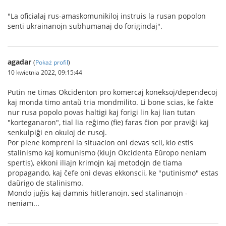
"La oficialaj rus-amaskomunikiloj instruis la rusan popolon
senti ukrainanojn subhumanaj do forigindaj".
agadar
(
Pokaż profil
)
10 kwietnia 2022, 09:15:44
Putin ne timas Okcidenton pro komercaj koneksoj/dependecoj
kaj monda timo antaŭ tria mondmilito. Li bone scias, ke fakte
nur rusa popolo povas haltigi kaj forigi lin kaj lian tutan
"korteganaron", tial lia reĝimo (fie) faras ĉion por praviĝi kaj
senkulpiĝi en okuloj de rusoj.
Por plene kompreni la situacion oni devas scii, kio estis
stalinismo kaj komunismo (kiujn Okcidenta Eŭropo neniam
spertis), ekkoni iliajn krimojn kaj metodojn de tiama
propagando, kaj ĉefe oni devas ekkonscii, ke "putinismo" estas
daŭrigo de stalinismo.
Mondo juĝis kaj damnis hitleranojn, sed stalinanojn -
neniam...